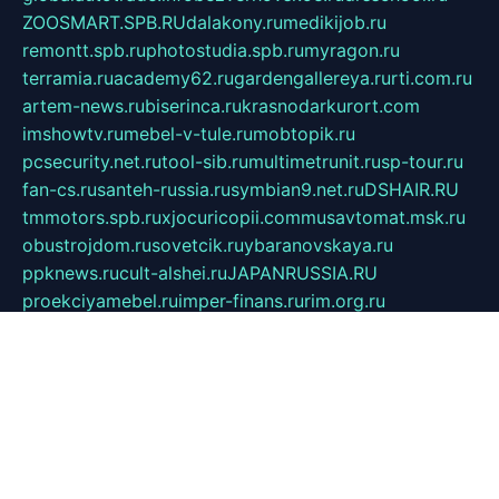
ZOOSMART.SPB.RU
dalakony.ru
medikijob.ru
remontt.spb.ru
photostudia.spb.ru
myragon.ru
terramia.ru
academy62.ru
gardengallereya.ru
rti.com.ru
artem-news.ru
biserinca.ru
krasnodarkurort.com
imshowtv.ru
mebel-v-tule.ru
mobtopik.ru
pcsecurity.net.ru
tool-sib.ru
multimetrunit.ru
sp-tour.ru
fan-cs.ru
santeh-russia.ru
symbian9.net.ru
DSHAIR.RU
tmmotors.spb.ru
xjocuricopii.com
musavtomat.msk.ru
obustrojdom.ru
sovetcik.ru
ybaranovskaya.ru
ppknews.ru
cult-alshei.ru
JAPANRUSSIA.RU
proekciyamebel.ru
imper-finans.ru
rim.org.ru
glamourai.ru
brassminus.ru
zabor-pro.ru
ftn.pp.ru
dorogoe58.ru
laimengpacker.ru
kuzova-zapchasti.ru
sageerp.ru
taxodrom.ru
dsrazvitie.ru
hardcity.net.ru
ratinghomegames.ru
topservice25.ru
gubernyan.ru
gtglasslined.ru
ii4.ru
tssport.spb.ru
andorra24.com
blackwallstreet.ru
oboimos.ru
optim-doors.com.ru
ikuch.ru
nycr.org.ru
npa21.ru
vremya-ch.spb.ru