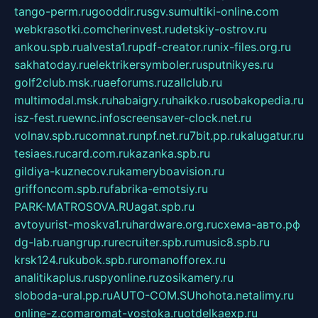
tango-perm.ru
gooddir.ru
sgv.su
multiki-online.com
webkrasotki.com
cherinvest.ru
detskiy-ostrov.ru
ankou.spb.ru
alvesta1.ru
pdf-creator.ru
nix-files.org.ru
sakhatoday.ru
elektrikersymboler.ru
sputnikyes.ru
golf2club.msk.ru
aeforums.ru
zallclub.ru
multimodal.msk.ru
habaigry.ru
haikko.ru
sobakopedia.ru
isz-fest.ru
ewnc.info
screensaver-clock.net.ru
volnav.spb.ru
comnat.ru
npf.net.ru
7bit.pp.ru
kalugatur.ru
tesiaes.ru
card.com.ru
kazanka.spb.ru
gildiya-kuznecov.ru
kameryboavision.ru
griffoncom.spb.ru
fabrika-emotsiy.ru
PARK-MATROSOVA.RU
agat.spb.ru
avtoyurist-moskva1.ru
hardware.org.ru
схема-авто.рф
dg-lab.ru
angrup.ru
recruiter.spb.ru
music8.spb.ru
krsk124.ru
kubok.spb.ru
romanofforex.ru
analitikaplus.ru
spyonline.ru
zosikamery.ru
sloboda-ural.pp.ru
AUTO-COM.SU
hohota.net
alimy.ru
online-z.com
aromat-vostoka.ru
otdelkaexp.ru