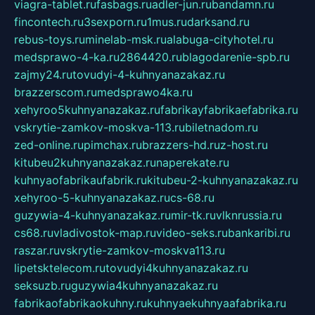
viagra-tablet.ru
fasbags.ru
adler-jun.ru
bandamn.ru
fincontech.ru
3sexporn.ru
1mus.ru
darksand.ru
rebus-toys.ru
minelab-msk.ru
alabuga-cityhotel.ru
medsprawo-4-ka.ru
2864420.ru
blagodarenie-spb.ru
zajmy24.ru
tovudyi-4-kuhnyanazakaz.ru
brazzerscom.ru
medsprawo4ka.ru
xehyroo5kuhnyanazakaz.ru
fabrikayfabrikaefabrika.ru
vskrytie-zamkov-moskva-113.ru
biletnadom.ru
zed-online.ru
pimchax.ru
brazzers-hd.ru
z-host.ru
kitubeu2kuhnyanazakaz.ru
naperekate.ru
kuhnyaofabrikaufabrik.ru
kitubeu-2-kuhnyanazakaz.ru
xehyroo-5-kuhnyanazakaz.ru
cs-68.ru
guzywia-4-kuhnyanazakaz.ru
mir-tk.ru
vlknrussia.ru
cs68.ru
vladivostok-map.ru
video-seks.ru
bankaribi.ru
raszar.ru
vskrytie-zamkov-moskva113.ru
lipetsktelecom.ru
tovudyi4kuhnyanazakaz.ru
seksuzb.ru
guzywia4kuhnyanazakaz.ru
fabrikaofabrikaokuhny.ru
kuhnyaekuhnyaafabrika.ru