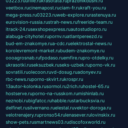
03223.ru
ufille.ru
krasotata.ru
prazdnikdushi.ru
veetbox.ru
cinemapost.ru
ciam-fr.ru
kraft-you.ru
mega-press.ru
03223.ru
web-explore.ru
rastenuya.ru
eurovision-russia.ru
strah-news.ru
freeride-team.ru
itrack-24.ru
sexshopexpress.ru
autostudiopro.ru
alabuga-cityhotel.ru
pornv.ru
atlantpereezd.ru
bud-em-znakomye.ru
a-cdc.ru
elektrostal-news.ru
korolevremont-market.ru
budem-znakomye.ru
oooagrosnab.ru
fpodaso.ru
emfire.ru
pro-otdelky.ru
ukrasotki.ru
seksuzbek.ru
seks-uzbek.ru
porno-vk.ru
sovratili.ru
olecoon.ru
vd-dosug.ru
adonyev.ru
rbc-news.ru
porno-skvirt.ru
krospr.ru
13autor-kolonka.ru
sormol.ru
2rich.ru
hostel-65.ru
hostserve.ru
porno-na-russkom.ru
mishinlab.ru
neznobi.ru
bigfatcc.ru
habble.ru
starbucksvia.ru
delfinet.ru
silvernano.ru
elestal.ru
vektor-doroga.ru
velotrenajery.ru
pronso54.ru
lenasever.ru
lovinskix.ru
show-pets.ru
smartnews03.ru
discofoxworld.ru