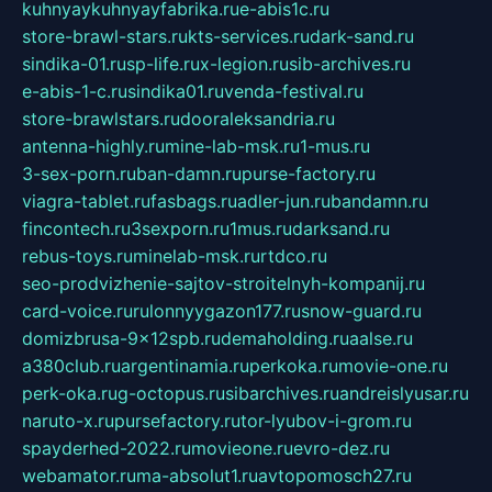
kuhnyaykuhnyayfabrika.ru
e-abis1c.ru
store-brawl-stars.ru
kts-services.ru
dark-sand.ru
sindika-01.ru
sp-life.ru
x-legion.ru
sib-archives.ru
e-abis-1-c.ru
sindika01.ru
venda-festival.ru
store-brawlstars.ru
dooraleksandria.ru
antenna-highly.ru
mine-lab-msk.ru
1-mus.ru
3-sex-porn.ru
ban-damn.ru
purse-factory.ru
viagra-tablet.ru
fasbags.ru
adler-jun.ru
bandamn.ru
fincontech.ru
3sexporn.ru
1mus.ru
darksand.ru
rebus-toys.ru
minelab-msk.ru
rtdco.ru
seo-prodvizhenie-sajtov-stroitelnyh-kompanij.ru
card-voice.ru
rulonnyygazon177.ru
snow-guard.ru
domizbrusa-9x12spb.ru
demaholding.ru
aalse.ru
a380club.ru
argentinamia.ru
perkoka.ru
movie-one.ru
perk-oka.ru
g-octopus.ru
sibarchives.ru
andreislyusar.ru
naruto-x.ru
pursefactory.ru
tor-lyubov-i-grom.ru
spayderhed-2022.ru
movieone.ru
evro-dez.ru
webamator.ru
ma-absolut1.ru
avtopomosch27.ru