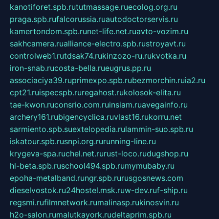
kanotiforet.spb.ru
tutmassage.ru
ecolog.org.ru
praga.spb.ru
falcorussia.ru
autodoctorservis.ru
kamertondom.spb.ru
net-life.net.ru
avto-vozim.ru
sakhcamera.ru
alliance-electro.spb.ru
stroyavt.ru
controlweb1.ru
tdsak74.ru
kinzozo-ru.ru
kvotka.ru
iron-snab.ru
costa-bella.ru
eugrus.pp.ru
associaciya39.ru
primexpo.spb.ru
bezmorchin.ru
ia2.ru
cpt21.ru
ispecspb.ru
regahost.ru
kolosok-elita.ru
tae-kwon.ru
consrio.com.ru
insiam.ru
avegainfo.ru
archery161.ru
bigencyclica.ru
vlast16.ru
korru.net
sarmiento.spb.su
extelopedia.ru
lammin-suo.spb.ru
iskatour.spb.ru
snpi.org.ru
running-line.ru
krygeva-spa.ru
chel.net.ru
rust-loco.ru
dugshop.ru
hl-beta.spb.ru
school494.spb.ru
mymubaby.ru
epoha-metalband.ru
ngr.spb.ru
rusgosnews.com
dieselvostok.ru
24hostel.msk.ru
w-dev.ru
f-ship.ru
regsmi.ru
filmnetwork.ru
malinasp.ru
kinosvin.ru
h2o-salon.ru
malutkayork.ru
deltaprim.spb.ru