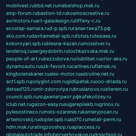
mobilvest.ru
bbd.net.ru
mebelshop.msk.ru
smp-forum.ru
bastion-td.ru
kosmoscreative.ru
avrmotors.ru
art-galadesign.ru
tiffany-c.ru
ecostep-samara.ru
d-p.spb.ru
галактика73.рф
sko.com.ru
davitamebel-spb.ru
fotsis.ru
tesiaes.ru
kokoroyari.spb.ru
blesna-kazan.ru
mossilver.ru
lenderoq.ru
sergeydobrin.ru
tochkazvuka.msk.ru
people-of-art.ru
bezzubova.ru
clubtibet.ru
orior-aks.ru
dynamoauto.ru
szk-favorit.ru
carlines.ru
flatnsk.ru
kingbolenskaner.ru
alex-motor.ru
astroline.net.ru
act1.spb.ru
polyglot.com.ru
gidlipetsk.ru
ooo-driada.ru
detsad125.ru
mir-zdoroviya.ru
bruslanovo.ru
siterem.ru
council.spb.ru
лодкипатриот.рф
kafekolizey.ru
iclub.net.ru
gazon-easy.ru
sugarepilekb.ru
grinox.ru
pylesostineco.ru
msts-ozarenie.ru
kameryjooan.ru
artemovskij.ru
dopler.spb.ru
aid70.ru
metall-perm.ru
ndm.msk.ru
ratingzooshop.ru
apiaccess.ru
globalautotrade.info
bezverhovskoe.ru
drsschool.ru