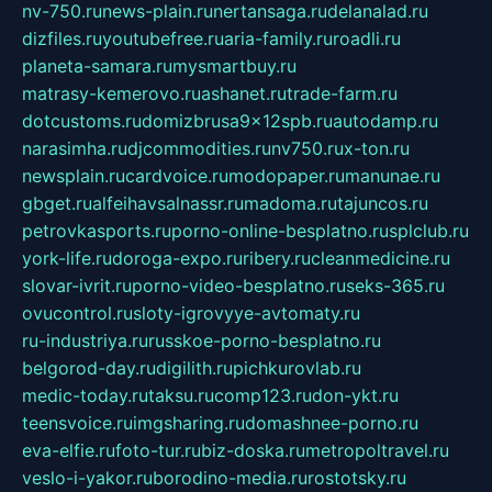
nv-750.ru
news-plain.ru
nertansaga.ru
delanalad.ru
dizfiles.ru
youtubefree.ru
aria-family.ru
roadli.ru
planeta-samara.ru
mysmartbuy.ru
matrasy-kemerovo.ru
ashanet.ru
trade-farm.ru
dotcustoms.ru
domizbrusa9x12spb.ru
autodamp.ru
narasimha.ru
djcommodities.ru
nv750.ru
x-ton.ru
newsplain.ru
cardvoice.ru
modopaper.ru
manunae.ru
gbget.ru
alfeihavsalnassr.ru
madoma.ru
tajuncos.ru
petrovkasports.ru
porno-online-besplatno.ru
splclub.ru
york-life.ru
doroga-expo.ru
ribery.ru
cleanmedicine.ru
slovar-ivrit.ru
porno-video-besplatno.ru
seks-365.ru
ovucontrol.ru
sloty-igrovyye-avtomaty.ru
ru-industriya.ru
russkoe-porno-besplatno.ru
belgorod-day.ru
digilith.ru
pichkurovlab.ru
medic-today.ru
taksu.ru
comp123.ru
don-ykt.ru
teensvoice.ru
imgsharing.ru
domashnee-porno.ru
eva-elfie.ru
foto-tur.ru
biz-doska.ru
metropoltravel.ru
veslo-i-yakor.ru
borodino-media.ru
rostotsky.ru