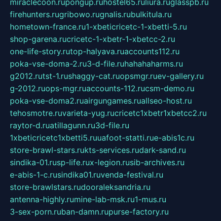
miraclecoon.ru
pongup.ru
hostel65.ru
liura.ru
glasspb.ru
firehunters.ru
gribowo.ru
gnalis.ru
bulkitula.ru
hometown-france.ru
1-xbeticricetc-1-xbetti-5.ru
shop-garena.ru
cricetc-1-xbetr-1-xbetcc-2.ru
one-life-story.ru
top-halyava.ru
accounts112.ru
poka-vse-doma-2.ru
3-d-file.ru
hahahaharms.ru
g2012.ru
tst-1.ru
shaggy-cat.ru
opsmgr.ru
ev-gallery.ru
g-2012.ru
ops-mgr.ru
accounts-112.ru
csm-demo.ru
poka-vse-doma2.ru
airgungames.ru
allseo-host.ru
tehosmotre.ru
varieta-yug.ru
cricetc1xbetr1xbetcc2.ru
raytor-d.ru
atillagunn.ru
3d-file.ru
1xbeticricetc1xbetti5.ru
uafoot-statti.ru
e-abis1c.ru
store-brawl-stars.ru
kts-services.ru
dark-sand.ru
sindika-01.ru
sp-life.ru
x-legion.ru
sib-archives.ru
e-abis-1-c.ru
sindika01.ru
venda-festival.ru
store-brawlstars.ru
dooraleksandria.ru
antenna-highly.ru
mine-lab-msk.ru
1-mus.ru
3-sex-porn.ru
ban-damn.ru
purse-factory.ru