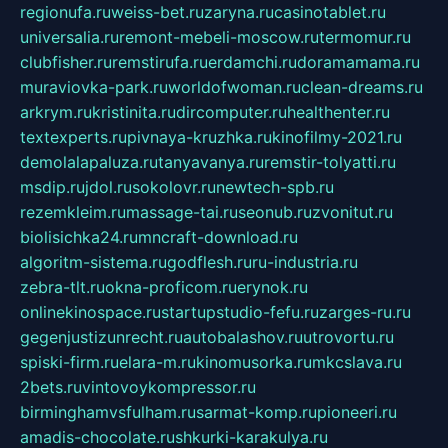
regionufa.ru
weiss-bet.ru
zaryna.ru
casinotablet.ru
universalia.ru
remont-mebeli-moscow.ru
termomur.ru
clubfisher.ru
remstirufa.ru
erdamchi.ru
doramamama.ru
muraviovka-park.ru
worldofwoman.ru
clean-dreams.ru
arkrym.ru
kristinita.ru
dircomputer.ru
healthenter.ru
textexperts.ru
pivnaya-kruzhka.ru
kinofilmy-2021.ru
demolalapaluza.ru
tanyavanya.ru
remstir-tolyatti.ru
msdip.ru
jdol.ru
sokolovr.ru
newtech-spb.ru
rezemkleim.ru
massage-tai.ru
seonub.ru
zvonitut.ru
biolisichka24.ru
mncraft-download.ru
algoritm-sistema.ru
godflesh.ru
ru-industria.ru
zebra-tlt.ru
okna-proficom.ru
erynok.ru
onlinekinospace.ru
startupstudio-fefu.ru
zarges-ru.ru
gegenjustizunrecht.ru
autobalashov.ru
utrovortu.ru
spiski-firm.ru
elara-m.ru
kinomusorka.ru
mkcslava.ru
2bets.ru
vintovoykompressor.ru
birminghamvsfulham.ru
sarmat-komp.ru
pioneeri.ru
amadis-chocolate.ru
shkurki-karakulya.ru