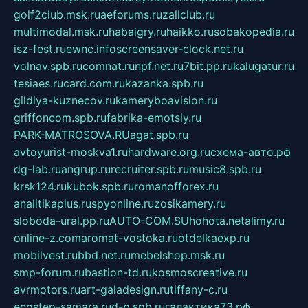
golf2club.msk.ru
aeforums.ru
zallclub.ru
multimodal.msk.ru
habaigry.ru
haikko.ru
sobakopedia.ru
isz-fest.ru
ewnc.info
screensaver-clock.net.ru
volnav.spb.ru
comnat.ru
npf.net.ru
7bit.pp.ru
kalugatur.ru
tesiaes.ru
card.com.ru
kazanka.spb.ru
gildiya-kuznecov.ru
kameryboavision.ru
griffoncom.spb.ru
fabrika-emotsiy.ru
PARK-MATROSOVA.RU
agat.spb.ru
avtoyurist-moskva1.ru
hardware.org.ru
схема-авто.рф
dg-lab.ru
angrup.ru
recruiter.spb.ru
music8.spb.ru
krsk124.ru
kubok.spb.ru
romanofforex.ru
analitikaplus.ru
spyonline.ru
zosikamery.ru
sloboda-ural.pp.ru
AUTO-COM.SU
hohota.net
alimy.ru
online-z.com
aromat-vostoka.ru
otdelkaexp.ru
mobilvest.ru
bbd.net.ru
mebelshop.msk.ru
smp-forum.ru
bastion-td.ru
kosmoscreative.ru
avrmotors.ru
art-galadesign.ru
tiffany-c.ru
ecostep-samara.ru
d-p.spb.ru
галактика73.рф