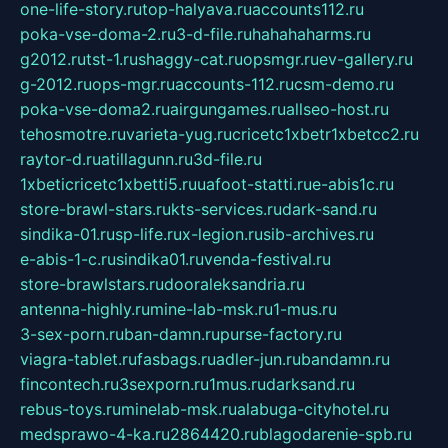
one-life-story.ru
top-halyava.ru
accounts112.ru
poka-vse-doma-2.ru
3-d-file.ru
hahahaharms.ru
g2012.ru
tst-1.ru
shaggy-cat.ru
opsmgr.ru
ev-gallery.ru
g-2012.ru
ops-mgr.ru
accounts-112.ru
csm-demo.ru
poka-vse-doma2.ru
airgungames.ru
allseo-host.ru
tehosmotre.ru
varieta-yug.ru
cricetc1xbetr1xbetcc2.ru
raytor-d.ru
atillagunn.ru
3d-file.ru
1xbeticricetc1xbetti5.ru
uafoot-statti.ru
e-abis1c.ru
store-brawl-stars.ru
kts-services.ru
dark-sand.ru
sindika-01.ru
sp-life.ru
x-legion.ru
sib-archives.ru
e-abis-1-c.ru
sindika01.ru
venda-festival.ru
store-brawlstars.ru
dooraleksandria.ru
antenna-highly.ru
mine-lab-msk.ru
1-mus.ru
3-sex-porn.ru
ban-damn.ru
purse-factory.ru
viagra-tablet.ru
fasbags.ru
adler-jun.ru
bandamn.ru
fincontech.ru
3sexporn.ru
1mus.ru
darksand.ru
rebus-toys.ru
minelab-msk.ru
alabuga-cityhotel.ru
medsprawo-4-ka.ru
2864420.ru
blagodarenie-spb.ru