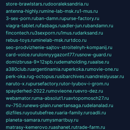
store-brawlstars.ru
dooraleksandria.ru
antenna-highly.ru
mine-lab-msk.ru
1-mus.ru
3-sex-porn.ru
ban-damn.ru
purse-factory.ru
viagra-tablet.ru
fasbags.ru
adler-jun.ru
bandamn.ru
fincontech.ru
3sexporn.ru
1mus.ru
darksand.ru
rebus-toys.ru
minelab-msk.ru
rtdco.ru
seo-prodvizhenie-sajtov-stroitelnyh-kompanij.ru
card-voice.ru
rulonnyygazon177.ru
snow-guard.ru
domizbrusa-9x12spb.ru
demaholding.ru
aalse.ru
a380club.ru
argentinamia.ru
perkoka.ru
movie-one.ru
perk-oka.ru
g-octopus.ru
sibarchives.ru
andreislyusar.ru
naruto-x.ru
pursefactory.ru
tor-lyubov-i-grom.ru
spayderhed-2022.ru
movieone.ru
evro-dez.ru
webamator.ru
ma-absolut1.ru
avtopomosch27.ru
nv-750.ru
news-plain.ru
nertansaga.ru
delanalad.ru
dizfiles.ru
youtubefree.ru
aria-family.ru
roadli.ru
planeta-samara.ru
mysmartbuy.ru
matrasy-kemerovo.ru
ashanet.ru
trade-farm.ru