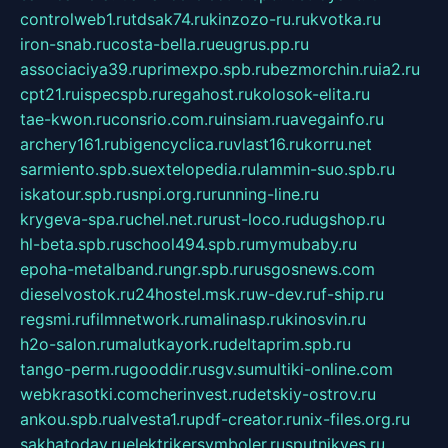
controlweb1.ru
tdsak74.ru
kinzozo-ru.ru
kvotka.ru
iron-snab.ru
costa-bella.ru
eugrus.pp.ru
associaciya39.ru
primexpo.spb.ru
bezmorchin.ru
ia2.ru
cpt21.ru
ispecspb.ru
regahost.ru
kolosok-elita.ru
tae-kwon.ru
consrio.com.ru
insiam.ru
avegainfo.ru
archery161.ru
bigencyclica.ru
vlast16.ru
korru.net
sarmiento.spb.su
extelopedia.ru
lammin-suo.spb.ru
iskatour.spb.ru
snpi.org.ru
running-line.ru
krygeva-spa.ru
chel.net.ru
rust-loco.ru
dugshop.ru
hl-beta.spb.ru
school494.spb.ru
mymubaby.ru
epoha-metalband.ru
ngr.spb.ru
rusgosnews.com
dieselvostok.ru
24hostel.msk.ru
w-dev.ru
f-ship.ru
regsmi.ru
filmnetwork.ru
malinasp.ru
kinosvin.ru
h2o-salon.ru
malutkayork.ru
deltaprim.spb.ru
tango-perm.ru
gooddir.ru
sgv.su
multiki-online.com
webkrasotki.com
cherinvest.ru
detskiy-ostrov.ru
ankou.spb.ru
alvesta1.ru
pdf-creator.ru
nix-files.org.ru
sakhatoday.ru
elektrikersymboler.ru
sputnikyes.ru