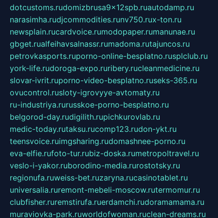
dotcustoms.ru
domizbrusa9x12spb.ru
autodamp.ru
narasimha.ru
djcommodities.ru
nv750.ru
x-ton.ru
newsplain.ru
cardvoice.ru
modopaper.ru
manunae.ru
gbget.ru
alfeihavsalnassr.ru
madoma.ru
tajuncos.ru
petrovkasports.ru
porno-online-besplatno.ru
splclub.ru
york-life.ru
doroga-expo.ru
ribery.ru
cleanmedicine.ru
slovar-ivrit.ru
porno-video-besplatno.ru
seks-365.ru
ovucontrol.ru
sloty-igrovyye-avtomaty.ru
ru-industriya.ru
russkoe-porno-besplatno.ru
belgorod-day.ru
digilith.ru
pichkurovlab.ru
medic-today.ru
taksu.ru
comp123.ru
don-ykt.ru
teensvoice.ru
imgsharing.ru
domashnee-porno.ru
eva-elfie.ru
foto-tur.ru
biz-doska.ru
metropoltravel.ru
veslo-i-yakor.ru
borodino-media.ru
rostotsky.ru
regionufa.ru
weiss-bet.ru
zaryna.ru
casinotablet.ru
universalia.ru
remont-mebeli-moscow.ru
termomur.ru
clubfisher.ru
remstirufa.ru
erdamchi.ru
doramamama.ru
muraviovka-park.ru
worldofwoman.ru
clean-dreams.ru