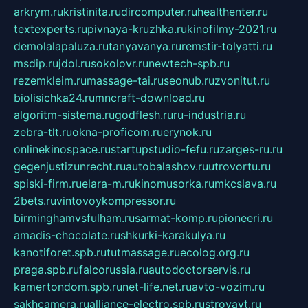
arkrym.ru
kristinita.ru
dircomputer.ru
healthenter.ru
textexperts.ru
pivnaya-kruzhka.ru
kinofilmy-2021.ru
demolalapaluza.ru
tanyavanya.ru
remstir-tolyatti.ru
msdip.ru
jdol.ru
sokolovr.ru
newtech-spb.ru
rezemkleim.ru
massage-tai.ru
seonub.ru
zvonitut.ru
biolisichka24.ru
mncraft-download.ru
algoritm-sistema.ru
godflesh.ru
ru-industria.ru
zebra-tlt.ru
okna-proficom.ru
erynok.ru
onlinekinospace.ru
startupstudio-fefu.ru
zarges-ru.ru
gegenjustizunrecht.ru
autobalashov.ru
utrovortu.ru
spiski-firm.ru
elara-m.ru
kinomusorka.ru
mkcslava.ru
2bets.ru
vintovoykompressor.ru
birminghamvsfulham.ru
sarmat-komp.ru
pioneeri.ru
amadis-chocolate.ru
shkurki-karakulya.ru
kanotiforet.spb.ru
tutmassage.ru
ecolog.org.ru
praga.spb.ru
falcorussia.ru
autodoctorservis.ru
kamertondom.spb.ru
net-life.net.ru
avto-vozim.ru
sakhcamera.ru
alliance-electro.spb.ru
stroyavt.ru