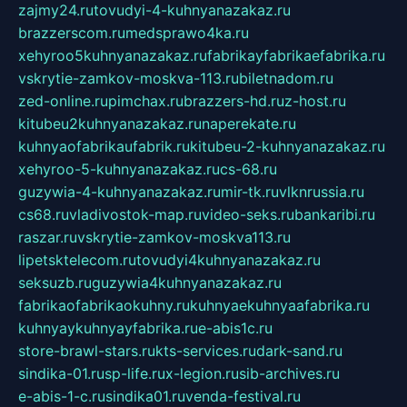
zajmy24.ru
tovudyi-4-kuhnyanazakaz.ru
brazzerscom.ru
medsprawo4ka.ru
xehyroo5kuhnyanazakaz.ru
fabrikayfabrikaefabrika.ru
vskrytie-zamkov-moskva-113.ru
biletnadom.ru
zed-online.ru
pimchax.ru
brazzers-hd.ru
z-host.ru
kitubeu2kuhnyanazakaz.ru
naperekate.ru
kuhnyaofabrikaufabrik.ru
kitubeu-2-kuhnyanazakaz.ru
xehyroo-5-kuhnyanazakaz.ru
cs-68.ru
guzywia-4-kuhnyanazakaz.ru
mir-tk.ru
vlknrussia.ru
cs68.ru
vladivostok-map.ru
video-seks.ru
bankaribi.ru
raszar.ru
vskrytie-zamkov-moskva113.ru
lipetsktelecom.ru
tovudyi4kuhnyanazakaz.ru
seksuzb.ru
guzywia4kuhnyanazakaz.ru
fabrikaofabrikaokuhny.ru
kuhnyaekuhnyaafabrika.ru
kuhnyaykuhnyayfabrika.ru
e-abis1c.ru
store-brawl-stars.ru
kts-services.ru
dark-sand.ru
sindika-01.ru
sp-life.ru
x-legion.ru
sib-archives.ru
e-abis-1-c.ru
sindika01.ru
venda-festival.ru