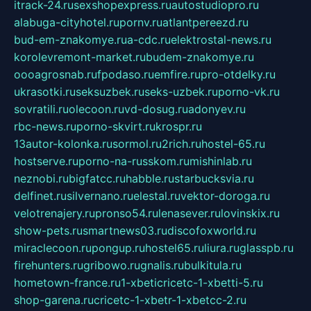
itrack-24.ru
sexshopexpress.ru
autostudiopro.ru
alabuga-cityhotel.ru
pornv.ru
atlantpereezd.ru
bud-em-znakomye.ru
a-cdc.ru
elektrostal-news.ru
korolevremont-market.ru
budem-znakomye.ru
oooagrosnab.ru
fpodaso.ru
emfire.ru
pro-otdelky.ru
ukrasotki.ru
seksuzbek.ru
seks-uzbek.ru
porno-vk.ru
sovratili.ru
olecoon.ru
vd-dosug.ru
adonyev.ru
rbc-news.ru
porno-skvirt.ru
krospr.ru
13autor-kolonka.ru
sormol.ru
2rich.ru
hostel-65.ru
hostserve.ru
porno-na-russkom.ru
mishinlab.ru
neznobi.ru
bigfatcc.ru
habble.ru
starbucksvia.ru
delfinet.ru
silvernano.ru
elestal.ru
vektor-doroga.ru
velotrenajery.ru
pronso54.ru
lenasever.ru
lovinskix.ru
show-pets.ru
smartnews03.ru
discofoxworld.ru
miraclecoon.ru
pongup.ru
hostel65.ru
liura.ru
glasspb.ru
firehunters.ru
gribowo.ru
gnalis.ru
bulkitula.ru
hometown-france.ru
1-xbeticricetc-1-xbetti-5.ru
shop-garena.ru
cricetc-1-xbetr-1-xbetcc-2.ru