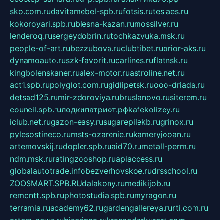
sko.com.ru
davitamebel-spb.ru
fotsis.ru
tesiaes.ru
kokoroyari.spb.ru
blesna-kazan.ru
mossilver.ru
lenderoq.ru
sergeydobrin.ru
tochkazvuka.msk.ru
people-of-art.ru
bezzubova.ru
clubtibet.ru
orior-aks.ru
dynamoauto.ru
szk-favorit.ru
carlines.ru
flatnsk.ru
kingbolenskaner.ru
alex-motor.ru
astroline.net.ru
act1.spb.ru
polyglot.com.ru
gidlipetsk.ru
ooo-driada.ru
detsad125.ru
mir-zdoroviya.ru
bruslanovo.ru
siterem.ru
council.spb.ru
лодкипатриот.рф
kafekolizey.ru
iclub.net.ru
gazon-easy.ru
sugarepilekb.ru
grinox.ru
pylesostineco.ru
msts-ozarenie.ru
kameryjooan.ru
artemovskij.ru
dopler.spb.ru
aid70.ru
metall-perm.ru
ndm.msk.ru
ratingzooshop.ru
apiaccess.ru
globalautotrade.info
bezverhovskoe.ru
drsschool.ru
ZOOSMART.SPB.RU
dalakony.ru
medikijob.ru
remontt.spb.ru
photostudia.spb.ru
myragon.ru
terramia.ru
academy62.ru
gardengallereya.ru
rti.com.ru
artem-news.ru
biserinca.ru
krasnodarkurort.com