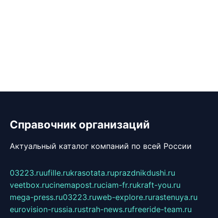
Справочник организаций
Актуальный каталог компаний по всей России
03223.ru
ufille.ru
krasotata.ru
prazdnikdushi.ru
veetbox.ru
cinemapost.ru
ciam-fr.ru
kraft-you.ru
mega-press.ru
03223.ru
web-explore.ru
rastenuya.ru
eurovision-russia.ru
strah-news.ru
freeride-team.ru