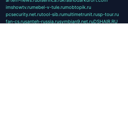
imshowtv.ru
mebel-v-tule.ru
mobtopik.ru
pcsecurity.net.ru
tool-sib.ru
multimetrunit.ru
sp-tour.ru
fan-cs.ru
santeh-russia.ru
symbian9.net.ru
DSHAIR.RU
tmmotors.spb.ru
xjocuricopii.com
musavtomat.msk.ru
obustrojdom.ru
sovetcik.ru
ybaranovskaya.ru
ppknews.ru
cult-alshei.ru
JAPANRUSSIA.RU
proekciyamebel.ru
imper-finans.ru
rim.org.ru
glamourai.ru
brassminus.ru
zabor-pro.ru
ftn.pp.ru
dorogoe58.ru
laimengpacker.ru
kuzova-zapchasti.ru
sageerp.ru
taxodrom.ru
dsrazvitie.ru
hardcity.net.ru
ratinghomegames.ru
topservice25.ru
gubernyan.ru
gtglasslined.ru
ii4.ru
tssport.spb.ru
andorra24.com
blackwallstreet.ru
oboimos.ru
optim-doors.com.ru
ikuch.ru
nycr.org.ru
npa21.ru
vremya-ch.spb.ru
desert000.ru
ivtorgi.ru
ifiori.ru
catalog-statei.ru
dcv.org.ru
spetsmaster174.ru
ipkameryhiseeu.ru
dum26.ru
ruspol.spb.ru
fr-opendp.ru
kam-solnyshko.ru