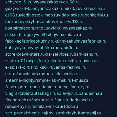
xehyroo-5-kuhnyanazakaz.ru
cs-68.ru
guzywia-4-kuhnyanazakaz.ru
mir-tk.ru
vlknrussia.ru
cs68.ru
vladivostok-map.ru
video-seks.ru
bankaribi.ru
raszar.ru
vskrytie-zamkov-moskva113.ru
lipetsktelecom.ru
tovudyi4kuhnyanazakaz.ru
seksuzb.ru
guzywia4kuhnyanazakaz.ru
fabrikaofabrikaokuhny.ru
kuhnyaekuhnyaafabrika.ru
kuhnyaykuhnyayfabrika.ru
e-abis1c.ru
store-brawl-stars.ru
kts-services.ru
dark-sand.ru
sindika-01.ru
sp-life.ru
x-legion.ru
sib-archives.ru
e-abis-1-c.ru
sindika01.ru
venda-festival.ru
store-brawlstars.ru
dooraleksandria.ru
antenna-highly.ru
mine-lab-msk.ru
1-mus.ru
3-sex-porn.ru
ban-damn.ru
purse-factory.ru
viagra-tablet.ru
fasbags.ru
adler-jun.ru
bandamn.ru
fincontech.ru
3sexporn.ru
1mus.ru
darksand.ru
rebus-toys.ru
minelab-msk.ru
rtdco.ru
seo-prodvizhenie-sajtov-stroitelnyh-kompanij.ru