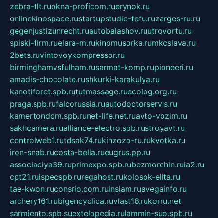
zebra-tlt.ru
okna-proficom.ru
erynok.ru
onlinekinospace.ru
startupstudio-fefu.ru
zarges-ru.ru
gegenjustizunrecht.ru
autobalashov.ru
utrovortu.ru
spiski-firm.ru
elara-m.ru
kinomusorka.ru
mkcslava.ru
2bets.ru
vintovoykompressor.ru
birminghamvsfulham.ru
sarmat-komp.ru
pioneeri.ru
amadis-chocolate.ru
shkurki-karakulya.ru
kanotiforet.spb.ru
tutmassage.ru
ecolog.org.ru
praga.spb.ru
falcorussia.ru
autodoctorservis.ru
kamertondom.spb.ru
net-life.net.ru
avto-vozim.ru
sakhcamera.ru
alliance-electro.spb.ru
stroyavt.ru
controlweb1.ru
tdsak74.ru
kinzozo-ru.ru
kvotka.ru
iron-snab.ru
costa-bella.ru
eugrus.pp.ru
associaciya39.ru
primexpo.spb.ru
bezmorchin.ru
ia2.ru
cpt21.ru
ispecspb.ru
regahost.ru
kolosok-elita.ru
tae-kwon.ru
consrio.com.ru
insiam.ru
avegainfo.ru
archery161.ru
bigencyclica.ru
vlast16.ru
korru.net
sarmiento.spb.su
extelopedia.ru
lammin-suo.spb.ru