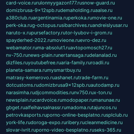
card-voice.ru
rulonnyygazon177.ru
snow-guard.ru
domizbrusa-9x12spb.ru
demaholding.ru
aalse.ru
a380club.ru
argentinamia.ru
perkoka.ru
movie-one.ru
perk-oka.ru
g-octopus.ru
sibarchives.ru
andreislyusar.ru
naruto-x.ru
pursefactory.ru
tor-lyubov-i-grom.ru
spayderhed-2022.ru
movieone.ru
evro-dez.ru
webamator.ru
ma-absolut1.ru
avtopomosch27.ru
nv-750.ru
news-plain.ru
nertansaga.ru
delanalad.ru
dizfiles.ru
youtubefree.ru
aria-family.ru
roadli.ru
planeta-samara.ru
mysmartbuy.ru
matrasy-kemerovo.ru
ashanet.ru
trade-farm.ru
dotcustoms.ru
domizbrusa9x12spb.ru
autodamp.ru
narasimha.ru
djcommodities.ru
nv750.ru
x-ton.ru
newsplain.ru
cardvoice.ru
modopaper.ru
manunae.ru
gbget.ru
alfeihavsalnassr.ru
madoma.ru
tajuncos.ru
petrovkasports.ru
porno-online-besplatno.ru
splclub.ru
york-life.ru
doroga-expo.ru
ribery.ru
cleanmedicine.ru
slovar-ivrit.ru
porno-video-besplatno.ru
seks-365.ru