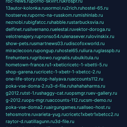
rbc-news.ru
porno-skvirt.ru
krospr.ru
13autor-kolonka.ru
sormol.ru
2rich.ru
hostel-65.ru
hostserve.ru
porno-na-russkom.ru
mishinlab.ru
neznobi.ru
bigfatcc.ru
habble.ru
starbucksvia.ru
delfinet.ru
silvernano.ru
elestal.ru
vektor-doroga.ru
velotrenajery.ru
pronso54.ru
lenasever.ru
lovinskix.ru
show-pets.ru
smartnews03.ru
discofoxworld.ru
miraclecoon.ru
pongup.ru
hostel65.ru
liura.ru
glasspb.ru
firehunters.ru
gribowo.ru
gnalis.ru
bulkitula.ru
hometown-france.ru
1-xbeticricetc-1-xbetti-5.ru
shop-garena.ru
cricetc-1-xbetr-1-xbetcc-2.ru
one-life-story.ru
top-halyava.ru
accounts112.ru
poka-vse-doma-2.ru
3-d-file.ru
hahahaharms.ru
g2012.ru
tst-1.ru
shaggy-cat.ru
opsmgr.ru
ev-gallery.ru
g-2012.ru
ops-mgr.ru
accounts-112.ru
csm-demo.ru
poka-vse-doma2.ru
airgungames.ru
allseo-host.ru
tehosmotre.ru
varieta-yug.ru
cricetc1xbetr1xbetcc2.ru
raytor-d.ru
atillagunn.ru
3d-file.ru