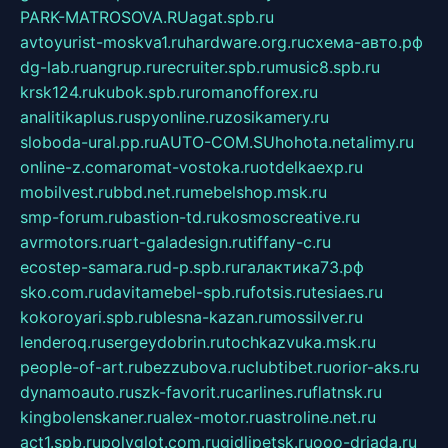
PARK-MATROSOVA.RU
agat.spb.ru
avtoyurist-moskva1.ru
hardware.org.ru
схема-авто.рф
dg-lab.ru
angrup.ru
recruiter.spb.ru
music8.spb.ru
krsk124.ru
kubok.spb.ru
romanofforex.ru
analitikaplus.ru
spyonline.ru
zosikamery.ru
sloboda-ural.pp.ru
AUTO-COM.SU
hohota.net
alimy.ru
online-z.com
aromat-vostoka.ru
otdelkaexp.ru
mobilvest.ru
bbd.net.ru
mebelshop.msk.ru
smp-forum.ru
bastion-td.ru
kosmoscreative.ru
avrmotors.ru
art-galadesign.ru
tiffany-c.ru
ecostep-samara.ru
d-p.spb.ru
галактика73.рф
sko.com.ru
davitamebel-spb.ru
fotsis.ru
tesiaes.ru
kokoroyari.spb.ru
blesna-kazan.ru
mossilver.ru
lenderoq.ru
sergeydobrin.ru
tochkazvuka.msk.ru
people-of-art.ru
bezzubova.ru
clubtibet.ru
orior-aks.ru
dynamoauto.ru
szk-favorit.ru
carlines.ru
flatnsk.ru
kingbolenskaner.ru
alex-motor.ru
astroline.net.ru
act1.spb.ru
polyglot.com.ru
gidlipetsk.ru
ooo-driada.ru