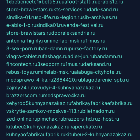
1xbeticricetc1xbetti5.ru
uafoot-statti.ru
e-abis1c.ru
store-brawl-stars.ru
kts-services.ru
dark-sand.ru
sindika-01.ru
sp-life.ru
x-legion.ru
sib-archives.ru
e-abis-1-c.ru
sindika01.ru
venda-festival.ru
store-brawlstars.ru
dooraleksandria.ru
antenna-highly.ru
mine-lab-msk.ru
1-mus.ru
3-sex-porn.ru
ban-damn.ru
purse-factory.ru
viagra-tablet.ru
fasbags.ru
adler-jun.ru
bandamn.ru
fincontech.ru
3sexporn.ru
1mus.ru
darksand.ru
rebus-toys.ru
minelab-msk.ru
alabuga-cityhotel.ru
medsprawo-4-ka.ru
2864420.ru
blagodarenie-spb.ru
zajmy24.ru
tovudyi-4-kuhnyanazakaz.ru
brazzerscom.ru
medsprawo4ka.ru
xehyroo5kuhnyanazakaz.ru
fabrikayfabrikaefabrika.ru
vskrytie-zamkov-moskva-113.ru
biletnadom.ru
zed-online.ru
pimchax.ru
brazzers-hd.ru
z-host.ru
kitubeu2kuhnyanazakaz.ru
naperekate.ru
kuhnyaofabrikaufabrik.ru
kitubeu-2-kuhnyanazakaz.ru