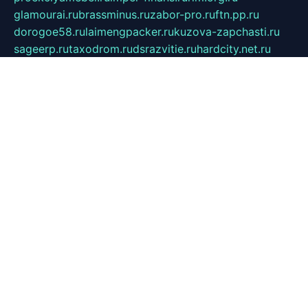
glamourai.ru
brassminus.ru
zabor-pro.ru
ftn.pp.ru
dorogoe58.ru
laimengpacker.ru
kuzova-zapchasti.ru
sageerp.ru
taxodrom.ru
dsrazvitie.ru
hardcity.net.ru
ratinghomegames.ru
topservice25.ru
gubernyan.ru
gtglasslined.ru
ii4.ru
tssport.spb.ru
andorra24.com
blackwallstreet.ru
oboimos.ru
optim-doors.com.ru
ikuch.ru
nycr.org.ru
npa21.ru
vremya-ch.spb.ru
desert000.ru
ivtorgi.ru
ifiori.ru
catalog-statei.ru
dcv.org.ru
spetsmaster174.ru
ipkameryhiseeu.ru
dum26.ru
ruspol.spb.ru
fr-opendp.ru
kam-solnyshko.ru
cheyenne-arapaho.ru
sevzapmetal.spb.ru
ted-lapidus.spb.ru
parasite-eliminator.ru
sigma-complete.ru
modernworld.ru
dama-moda.ru
eholot-group.ru
sk-nvkz.ru
DRONGOLD.RU
democratia2.ru
i-farmer.ru
mass-sport.org
jablonex.spb.ru
bookmess.ru
linkword.ru
refineua.com.ru
cs-spec.net.ru
altay-mebel.ru
DNK-THEATRE.RU
mechaniks.spb.ru
ipcamtechage.ru