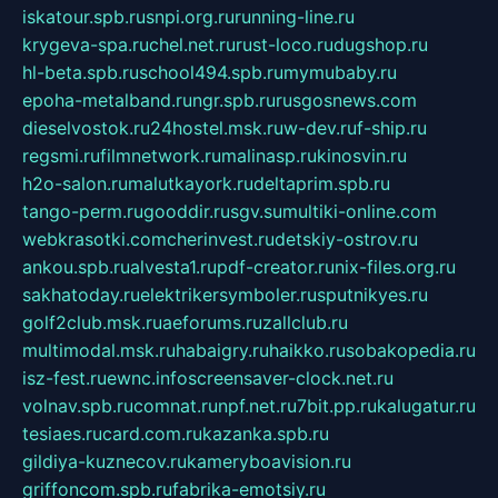
iskatour.spb.ru
snpi.org.ru
running-line.ru
krygeva-spa.ru
chel.net.ru
rust-loco.ru
dugshop.ru
hl-beta.spb.ru
school494.spb.ru
mymubaby.ru
epoha-metalband.ru
ngr.spb.ru
rusgosnews.com
dieselvostok.ru
24hostel.msk.ru
w-dev.ru
f-ship.ru
regsmi.ru
filmnetwork.ru
malinasp.ru
kinosvin.ru
h2o-salon.ru
malutkayork.ru
deltaprim.spb.ru
tango-perm.ru
gooddir.ru
sgv.su
multiki-online.com
webkrasotki.com
cherinvest.ru
detskiy-ostrov.ru
ankou.spb.ru
alvesta1.ru
pdf-creator.ru
nix-files.org.ru
sakhatoday.ru
elektrikersymboler.ru
sputnikyes.ru
golf2club.msk.ru
aeforums.ru
zallclub.ru
multimodal.msk.ru
habaigry.ru
haikko.ru
sobakopedia.ru
isz-fest.ru
ewnc.info
screensaver-clock.net.ru
volnav.spb.ru
comnat.ru
npf.net.ru
7bit.pp.ru
kalugatur.ru
tesiaes.ru
card.com.ru
kazanka.spb.ru
gildiya-kuznecov.ru
kameryboavision.ru
griffoncom.spb.ru
fabrika-emotsiy.ru