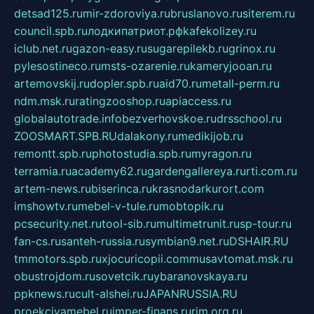
detsad125.ru
mir-zdoroviya.ru
bruslanovo.ru
siterem.ru
council.spb.ru
лодкипатриот.рф
kafekolizey.ru
iclub.net.ru
gazon-easy.ru
sugarepilekb.ru
grinox.ru
pylesostineco.ru
msts-ozarenie.ru
kameryjooan.ru
artemovskij.ru
dopler.spb.ru
aid70.ru
metall-perm.ru
ndm.msk.ru
ratingzooshop.ru
apiaccess.ru
globalautotrade.info
bezverhovskoe.ru
drsschool.ru
ZOOSMART.SPB.RU
dalakony.ru
medikijob.ru
remontt.spb.ru
photostudia.spb.ru
myragon.ru
terramia.ru
academy62.ru
gardengallereya.ru
rti.com.ru
artem-news.ru
biserinca.ru
krasnodarkurort.com
imshowtv.ru
mebel-v-tule.ru
mobtopik.ru
pcsecurity.net.ru
tool-sib.ru
multimetrunit.ru
sp-tour.ru
fan-cs.ru
santeh-russia.ru
symbian9.net.ru
DSHAIR.RU
tmmotors.spb.ru
xjocuricopii.com
musavtomat.msk.ru
obustrojdom.ru
sovetcik.ru
ybaranovskaya.ru
ppknews.ru
cult-alshei.ru
JAPANRUSSIA.RU
proekciyamebel.ru
imper-finans.ru
rim.org.ru