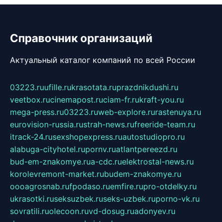
Справочник организаций
Актуальный каталог компаний по всей России
03223.ru
ufille.ru
krasotata.ru
prazdnikdushi.ru
veetbox.ru
cinemapost.ru
ciam-fr.ru
kraft-you.ru
mega-press.ru
03223.ru
web-explore.ru
rastenuya.ru
eurovision-russia.ru
strah-news.ru
freeride-team.ru
itrack-24.ru
sexshopexpress.ru
autostudiopro.ru
alabuga-cityhotel.ru
pornv.ru
atlantpereezd.ru
bud-em-znakomye.ru
a-cdc.ru
elektrostal-news.ru
korolevremont-market.ru
budem-znakomye.ru
oooagrosnab.ru
fpodaso.ru
emfire.ru
pro-otdelky.ru
ukrasotki.ru
seksuzbek.ru
seks-uzbek.ru
porno-vk.ru
sovratili.ru
olecoon.ru
vd-dosug.ru
adonyev.ru