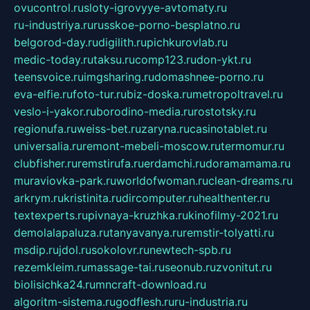
ovucontrol.ru
sloty-igrovyye-avtomaty.ru
ru-industriya.ru
russkoe-porno-besplatno.ru
belgorod-day.ru
digilith.ru
pichkurovlab.ru
medic-today.ru
taksu.ru
comp123.ru
don-ykt.ru
teensvoice.ru
imgsharing.ru
domashnee-porno.ru
eva-elfie.ru
foto-tur.ru
biz-doska.ru
metropoltravel.ru
veslo-i-yakor.ru
borodino-media.ru
rostotsky.ru
regionufa.ru
weiss-bet.ru
zaryna.ru
casinotablet.ru
universalia.ru
remont-mebeli-moscow.ru
termomur.ru
clubfisher.ru
remstirufa.ru
erdamchi.ru
doramamama.ru
muraviovka-park.ru
worldofwoman.ru
clean-dreams.ru
arkrym.ru
kristinita.ru
dircomputer.ru
healthenter.ru
textexperts.ru
pivnaya-kruzhka.ru
kinofilmy-2021.ru
demolalapaluza.ru
tanyavanya.ru
remstir-tolyatti.ru
msdip.ru
jdol.ru
sokolovr.ru
newtech-spb.ru
rezemkleim.ru
massage-tai.ru
seonub.ru
zvonitut.ru
biolisichka24.ru
mncraft-download.ru
algoritm-sistema.ru
godflesh.ru
ru-industria.ru