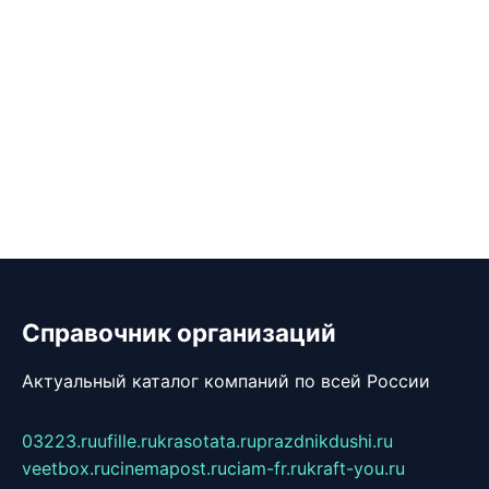
Справочник организаций
Актуальный каталог компаний по всей России
03223.ru
ufille.ru
krasotata.ru
prazdnikdushi.ru
veetbox.ru
cinemapost.ru
ciam-fr.ru
kraft-you.ru