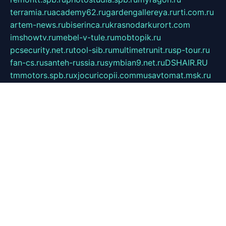
terramia.ru
academy62.ru
gardengallereya.ru
rti.com.ru
artem-news.ru
biserinca.ru
krasnodarkurort.com
imshowtv.ru
mebel-v-tule.ru
mobtopik.ru
pcsecurity.net.ru
tool-sib.ru
multimetrunit.ru
sp-tour.ru
fan-cs.ru
santeh-russia.ru
symbian9.net.ru
DSHAIR.RU
tmmotors.spb.ru
xjocuricopii.com
musavtomat.msk.ru
obustrojdom.ru
sovetcik.ru
ybaranovskaya.ru
ppknews.ru
cult-alshei.ru
JAPANRUSSIA.RU
proekciyamebel.ru
imper-finans.ru
rim.org.ru
glamourai.ru
brassminus.ru
zabor-pro.ru
ftn.pp.ru
dorogoe58.ru
laimengpacker.ru
kuzova-zapchasti.ru
sageerp.ru
taxodrom.ru
dsrazvitie.ru
hardcity.net.ru
ratinghomegames.ru
topservice25.ru
gubernyan.ru
gtglasslined.ru
ii4.ru
tssport.spb.ru
andorra24.com
blackwallstreet.ru
oboimos.ru
optim-doors.com.ru
ikuch.ru
nycr.org.ru
npa21.ru
vremya-ch.spb.ru
desert000.ru
ivtorgi.ru
ifiori.ru
catalog-statei.ru