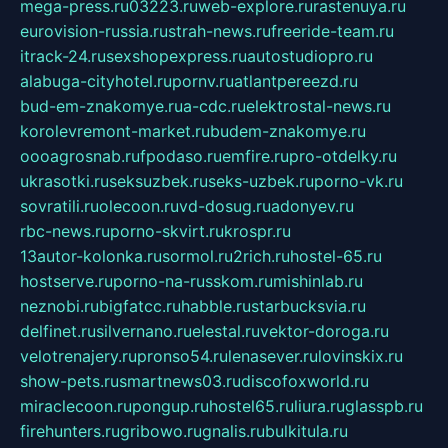
mega-press.ru
03223.ru
web-explore.ru
rastenuya.ru
eurovision-russia.ru
strah-news.ru
freeride-team.ru
itrack-24.ru
sexshopexpress.ru
autostudiopro.ru
alabuga-cityhotel.ru
pornv.ru
atlantpereezd.ru
bud-em-znakomye.ru
a-cdc.ru
elektrostal-news.ru
korolevremont-market.ru
budem-znakomye.ru
oooagrosnab.ru
fpodaso.ru
emfire.ru
pro-otdelky.ru
ukrasotki.ru
seksuzbek.ru
seks-uzbek.ru
porno-vk.ru
sovratili.ru
olecoon.ru
vd-dosug.ru
adonyev.ru
rbc-news.ru
porno-skvirt.ru
krospr.ru
13autor-kolonka.ru
sormol.ru
2rich.ru
hostel-65.ru
hostserve.ru
porno-na-russkom.ru
mishinlab.ru
neznobi.ru
bigfatcc.ru
habble.ru
starbucksvia.ru
delfinet.ru
silvernano.ru
elestal.ru
vektor-doroga.ru
velotrenajery.ru
pronso54.ru
lenasever.ru
lovinskix.ru
show-pets.ru
smartnews03.ru
discofoxworld.ru
miraclecoon.ru
pongup.ru
hostel65.ru
liura.ru
glasspb.ru
firehunters.ru
gribowo.ru
gnalis.ru
bulkitula.ru