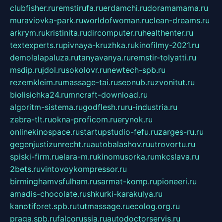
clubfisher.ru
remstirufa.ru
erdamchi.ru
doramamama.ru
muraviovka-park.ru
worldofwoman.ru
clean-dreams.ru
arkrym.ru
kristinita.ru
dircomputer.ru
healthenter.ru
textexperts.ru
pivnaya-kruzhka.ru
kinofilmy-2021.ru
demolalapaluza.ru
tanyavanya.ru
remstir-tolyatti.ru
msdip.ru
jdol.ru
sokolovr.ru
newtech-spb.ru
rezemkleim.ru
massage-tai.ru
seonub.ru
zvonitut.ru
biolisichka24.ru
mncraft-download.ru
algoritm-sistema.ru
godflesh.ru
ru-industria.ru
zebra-tlt.ru
okna-proficom.ru
erynok.ru
onlinekinospace.ru
startupstudio-fefu.ru
zarges-ru.ru
gegenjustizunrecht.ru
autobalashov.ru
utrovortu.ru
spiski-firm.ru
elara-m.ru
kinomusorka.ru
mkcslava.ru
2bets.ru
vintovoykompressor.ru
birminghamvsfulham.ru
sarmat-komp.ru
pioneeri.ru
amadis-chocolate.ru
shkurki-karakulya.ru
kanotiforet.spb.ru
tutmassage.ru
ecolog.org.ru
praga.spb.ru
falcorussia.ru
autodoctorservis.ru