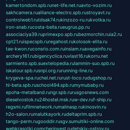
kamertondom.spb.ru
net-life.net.ru
avto-vozim.ru
sakhcamera.ru
alliance-electro.spb.ru
stroyavt.ru
controlweb1.ru
tdsak74.ru
kinzozo-ru.ru
kvotka.ru
iron-snab.ru
costa-bella.ru
eugrus.pp.ru
associaciya39.ru
primexpo.spb.ru
bezmorchin.ru
ia2.ru
cpt21.ru
ispecspb.ru
regahost.ru
kolosok-elita.ru
tae-kwon.ru
consrio.com.ru
insiam.ru
avegainfo.ru
archery161.ru
bigencyclica.ru
vlast16.ru
korru.net
sarmiento.spb.su
extelopedia.ru
lammin-suo.spb.ru
iskatour.spb.ru
snpi.org.ru
running-line.ru
krygeva-spa.ru
chel.net.ru
rust-loco.ru
dugshop.ru
hl-beta.spb.ru
school494.spb.ru
mymubaby.ru
epoha-metalband.ru
ngr.spb.ru
rusgosnews.com
dieselvostok.ru
24hostel.msk.ru
w-dev.ru
f-ship.ru
regsmi.ru
filmnetwork.ru
malinasp.ru
kinosvin.ru
h2o-salon.ru
malutkayork.ru
deltaprim.spb.ru
tango-perm.ru
gooddir.ru
sgv.su
multiki-online.com
webkrasotki.com
cherinvest.ru
detskiy-ostrov.ru