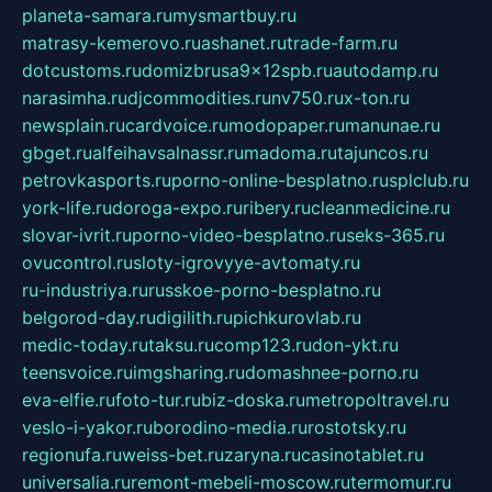
planeta-samara.ru
mysmartbuy.ru
matrasy-kemerovo.ru
ashanet.ru
trade-farm.ru
dotcustoms.ru
domizbrusa9x12spb.ru
autodamp.ru
narasimha.ru
djcommodities.ru
nv750.ru
x-ton.ru
newsplain.ru
cardvoice.ru
modopaper.ru
manunae.ru
gbget.ru
alfeihavsalnassr.ru
madoma.ru
tajuncos.ru
petrovkasports.ru
porno-online-besplatno.ru
splclub.ru
york-life.ru
doroga-expo.ru
ribery.ru
cleanmedicine.ru
slovar-ivrit.ru
porno-video-besplatno.ru
seks-365.ru
ovucontrol.ru
sloty-igrovyye-avtomaty.ru
ru-industriya.ru
russkoe-porno-besplatno.ru
belgorod-day.ru
digilith.ru
pichkurovlab.ru
medic-today.ru
taksu.ru
comp123.ru
don-ykt.ru
teensvoice.ru
imgsharing.ru
domashnee-porno.ru
eva-elfie.ru
foto-tur.ru
biz-doska.ru
metropoltravel.ru
veslo-i-yakor.ru
borodino-media.ru
rostotsky.ru
regionufa.ru
weiss-bet.ru
zaryna.ru
casinotablet.ru
universalia.ru
remont-mebeli-moscow.ru
termomur.ru