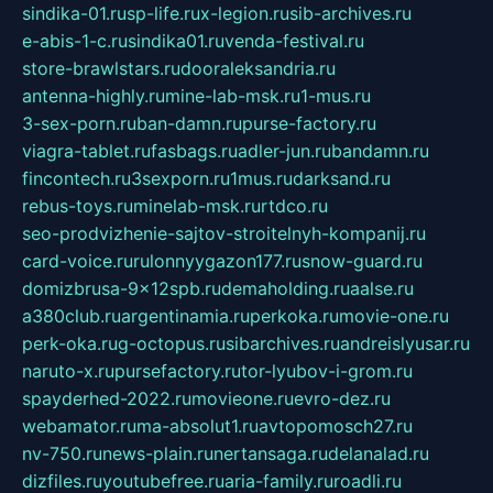
sindika-01.ru
sp-life.ru
x-legion.ru
sib-archives.ru
e-abis-1-c.ru
sindika01.ru
venda-festival.ru
store-brawlstars.ru
dooraleksandria.ru
antenna-highly.ru
mine-lab-msk.ru
1-mus.ru
3-sex-porn.ru
ban-damn.ru
purse-factory.ru
viagra-tablet.ru
fasbags.ru
adler-jun.ru
bandamn.ru
fincontech.ru
3sexporn.ru
1mus.ru
darksand.ru
rebus-toys.ru
minelab-msk.ru
rtdco.ru
seo-prodvizhenie-sajtov-stroitelnyh-kompanij.ru
card-voice.ru
rulonnyygazon177.ru
snow-guard.ru
domizbrusa-9x12spb.ru
demaholding.ru
aalse.ru
a380club.ru
argentinamia.ru
perkoka.ru
movie-one.ru
perk-oka.ru
g-octopus.ru
sibarchives.ru
andreislyusar.ru
naruto-x.ru
pursefactory.ru
tor-lyubov-i-grom.ru
spayderhed-2022.ru
movieone.ru
evro-dez.ru
webamator.ru
ma-absolut1.ru
avtopomosch27.ru
nv-750.ru
news-plain.ru
nertansaga.ru
delanalad.ru
dizfiles.ru
youtubefree.ru
aria-family.ru
roadli.ru