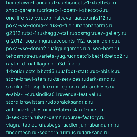
hometown-france.ru
1-xbeticricetc-1-xbetti-5.ru
shop-garena.ru
cricetc-1-xbetr-1-xbetcc-2.ru
one-life-story.ru
top-halyava.ru
accounts112.ru
poka-vse-doma-2.ru
3-d-file.ru
hahahaharms.ru
g2012.ru
tst-1.ru
shaggy-cat.ru
opsmgr.ru
ev-gallery.ru
g-2012.ru
ops-mgr.ru
accounts-112.ru
csm-demo.ru
poka-vse-doma2.ru
airgungames.ru
allseo-host.ru
tehosmotre.ru
varieta-yug.ru
cricetc1xbetr1xbetcc2.ru
raytor-d.ru
atillagunn.ru
3d-file.ru
1xbeticricetc1xbetti5.ru
uafoot-statti.ru
e-abis1c.ru
store-brawl-stars.ru
kts-services.ru
dark-sand.ru
sindika-01.ru
sp-life.ru
x-legion.ru
sib-archives.ru
e-abis-1-c.ru
sindika01.ru
venda-festival.ru
store-brawlstars.ru
dooraleksandria.ru
antenna-highly.ru
mine-lab-msk.ru
1-mus.ru
3-sex-porn.ru
ban-damn.ru
purse-factory.ru
viagra-tablet.ru
fasbags.ru
adler-jun.ru
bandamn.ru
fincontech.ru
3sexporn.ru
1mus.ru
darksand.ru