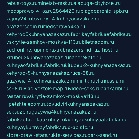
rebus-toys.ru
minelab-msk.ru
alabuga-cityhotel.ru
medsprawo-4-ka.ru
2864420.ru
blagodarenie-spb.ru
zajmy24.ru
tovudyi-4-kuhnyanazakaz.ru
brazzerscom.ru
medsprawo4ka.ru
xehyroo5kuhnyanazakaz.ru
fabrikayfabrikaefabrika.ru
vskrytie-zamkov-moskva-113.ru
biletnadom.ru
zed-online.ru
pimchax.ru
brazzers-hd.ru
z-host.ru
kitubeu2kuhnyanazakaz.ru
naperekate.ru
kuhnyaofabrikaufabrik.ru
kitubeu-2-kuhnyanazakaz.ru
xehyroo-5-kuhnyanazakaz.ru
cs-68.ru
guzywia-4-kuhnyanazakaz.ru
mir-tk.ru
vlknrussia.ru
cs68.ru
vladivostok-map.ru
video-seks.ru
bankaribi.ru
raszar.ru
vskrytie-zamkov-moskva113.ru
lipetsktelecom.ru
tovudyi4kuhnyanazakaz.ru
seksuzb.ru
guzywia4kuhnyanazakaz.ru
fabrikaofabrikaokuhny.ru
kuhnyaekuhnyaafabrika.ru
kuhnyaykuhnyayfabrika.ru
e-abis1c.ru
store-brawl-stars.ru
kts-services.ru
dark-sand.ru