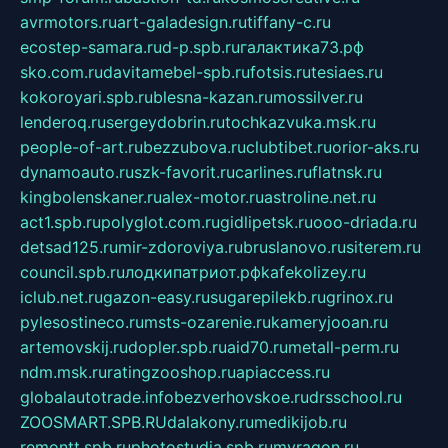
avrmotors.ru
art-galadesign.ru
tiffany-c.ru
ecostep-samara.ru
d-p.spb.ru
галактика73.рф
sko.com.ru
davitamebel-spb.ru
fotsis.ru
tesiaes.ru
kokoroyari.spb.ru
blesna-kazan.ru
mossilver.ru
lenderoq.ru
sergeydobrin.ru
tochkazvuka.msk.ru
people-of-art.ru
bezzubova.ru
clubtibet.ru
orior-aks.ru
dynamoauto.ru
szk-favorit.ru
carlines.ru
flatnsk.ru
kingbolenskaner.ru
alex-motor.ru
astroline.net.ru
act1.spb.ru
polyglot.com.ru
gidlipetsk.ru
ooo-driada.ru
detsad125.ru
mir-zdoroviya.ru
bruslanovo.ru
siterem.ru
council.spb.ru
лодкипатриот.рф
kafekolizey.ru
iclub.net.ru
gazon-easy.ru
sugarepilekb.ru
grinox.ru
pylesostineco.ru
msts-ozarenie.ru
kameryjooan.ru
artemovskij.ru
dopler.spb.ru
aid70.ru
metall-perm.ru
ndm.msk.ru
ratingzooshop.ru
apiaccess.ru
globalautotrade.info
bezverhovskoe.ru
drsschool.ru
ZOOSMART.SPB.RU
dalakony.ru
medikijob.ru
remontt.spb.ru
photostudia.spb.ru
myragon.ru