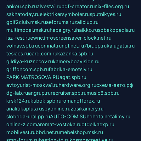
ankou.spb.ru
alvesta1.ru
pdf-creator.ru
nix-files.org.ru
sakhatoday.ru
elektrikersymboler.ru
sputnikyes.ru
golf2club.msk.ru
aeforums.ru
zallclub.ru
multimodal.msk.ru
habaigry.ru
haikko.ru
sobakopedia.ru
isz-fest.ru
ewnc.info
screensaver-clock.net.ru
volnav.spb.ru
comnat.ru
npf.net.ru
7bit.pp.ru
kalugatur.ru
tesiaes.ru
card.com.ru
kazanka.spb.ru
gildiya-kuznecov.ru
kameryboavision.ru
griffoncom.spb.ru
fabrika-emotsiy.ru
PARK-MATROSOVA.RU
agat.spb.ru
avtoyurist-moskva1.ru
hardware.org.ru
схема-авто.рф
dg-lab.ru
angrup.ru
recruiter.spb.ru
music8.spb.ru
krsk124.ru
kubok.spb.ru
romanofforex.ru
analitikaplus.ru
spyonline.ru
zosikamery.ru
sloboda-ural.pp.ru
AUTO-COM.SU
hohota.net
alimy.ru
online-z.com
aromat-vostoka.ru
otdelkaexp.ru
mobilvest.ru
bbd.net.ru
mebelshop.msk.ru
smp-forum.ru
bastion-td.ru
kosmoscreative.ru