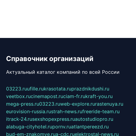
Справочник организаций
Актуальный каталог компаний по всей России
03223.ru
ufille.ru
krasotata.ru
prazdnikdushi.ru
veetbox.ru
cinemapost.ru
ciam-fr.ru
kraft-you.ru
mega-press.ru
03223.ru
web-explore.ru
rastenuya.ru
eurovision-russia.ru
strah-news.ru
freeride-team.ru
itrack-24.ru
sexshopexpress.ru
autostudiopro.ru
alabuga-cityhotel.ru
pornv.ru
atlantpereezd.ru
bud-em-znakomye.ru
a-cdc.ru
elektrostal-news.ru