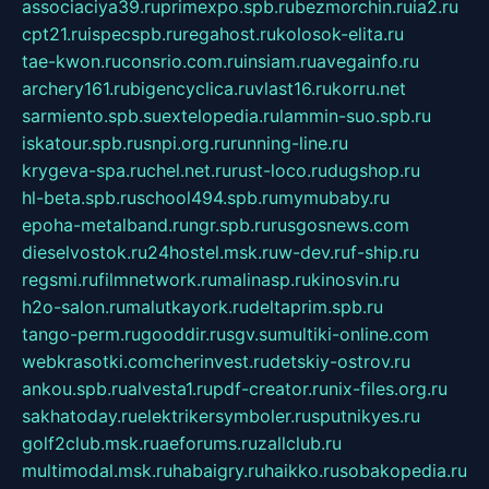
associaciya39.ru
primexpo.spb.ru
bezmorchin.ru
ia2.ru
cpt21.ru
ispecspb.ru
regahost.ru
kolosok-elita.ru
tae-kwon.ru
consrio.com.ru
insiam.ru
avegainfo.ru
archery161.ru
bigencyclica.ru
vlast16.ru
korru.net
sarmiento.spb.su
extelopedia.ru
lammin-suo.spb.ru
iskatour.spb.ru
snpi.org.ru
running-line.ru
krygeva-spa.ru
chel.net.ru
rust-loco.ru
dugshop.ru
hl-beta.spb.ru
school494.spb.ru
mymubaby.ru
epoha-metalband.ru
ngr.spb.ru
rusgosnews.com
dieselvostok.ru
24hostel.msk.ru
w-dev.ru
f-ship.ru
regsmi.ru
filmnetwork.ru
malinasp.ru
kinosvin.ru
h2o-salon.ru
malutkayork.ru
deltaprim.spb.ru
tango-perm.ru
gooddir.ru
sgv.su
multiki-online.com
webkrasotki.com
cherinvest.ru
detskiy-ostrov.ru
ankou.spb.ru
alvesta1.ru
pdf-creator.ru
nix-files.org.ru
sakhatoday.ru
elektrikersymboler.ru
sputnikyes.ru
golf2club.msk.ru
aeforums.ru
zallclub.ru
multimodal.msk.ru
habaigry.ru
haikko.ru
sobakopedia.ru