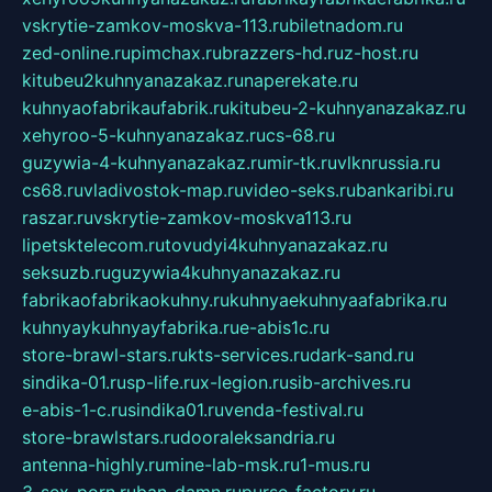
vskrytie-zamkov-moskva-113.ru
biletnadom.ru
zed-online.ru
pimchax.ru
brazzers-hd.ru
z-host.ru
kitubeu2kuhnyanazakaz.ru
naperekate.ru
kuhnyaofabrikaufabrik.ru
kitubeu-2-kuhnyanazakaz.ru
xehyroo-5-kuhnyanazakaz.ru
cs-68.ru
guzywia-4-kuhnyanazakaz.ru
mir-tk.ru
vlknrussia.ru
cs68.ru
vladivostok-map.ru
video-seks.ru
bankaribi.ru
raszar.ru
vskrytie-zamkov-moskva113.ru
lipetsktelecom.ru
tovudyi4kuhnyanazakaz.ru
seksuzb.ru
guzywia4kuhnyanazakaz.ru
fabrikaofabrikaokuhny.ru
kuhnyaekuhnyaafabrika.ru
kuhnyaykuhnyayfabrika.ru
e-abis1c.ru
store-brawl-stars.ru
kts-services.ru
dark-sand.ru
sindika-01.ru
sp-life.ru
x-legion.ru
sib-archives.ru
e-abis-1-c.ru
sindika01.ru
venda-festival.ru
store-brawlstars.ru
dooraleksandria.ru
antenna-highly.ru
mine-lab-msk.ru
1-mus.ru
3-sex-porn.ru
ban-damn.ru
purse-factory.ru