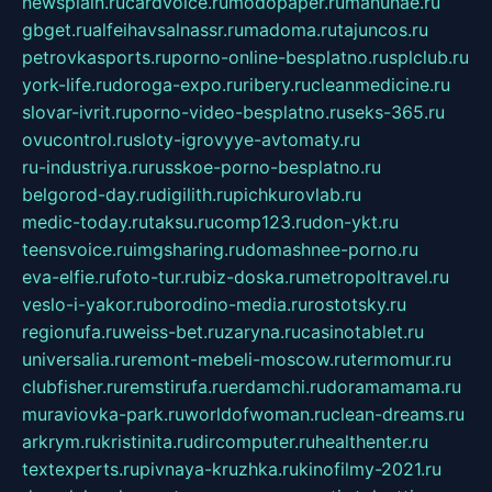
newsplain.ru
cardvoice.ru
modopaper.ru
manunae.ru
gbget.ru
alfeihavsalnassr.ru
madoma.ru
tajuncos.ru
petrovkasports.ru
porno-online-besplatno.ru
splclub.ru
york-life.ru
doroga-expo.ru
ribery.ru
cleanmedicine.ru
slovar-ivrit.ru
porno-video-besplatno.ru
seks-365.ru
ovucontrol.ru
sloty-igrovyye-avtomaty.ru
ru-industriya.ru
russkoe-porno-besplatno.ru
belgorod-day.ru
digilith.ru
pichkurovlab.ru
medic-today.ru
taksu.ru
comp123.ru
don-ykt.ru
teensvoice.ru
imgsharing.ru
domashnee-porno.ru
eva-elfie.ru
foto-tur.ru
biz-doska.ru
metropoltravel.ru
veslo-i-yakor.ru
borodino-media.ru
rostotsky.ru
regionufa.ru
weiss-bet.ru
zaryna.ru
casinotablet.ru
universalia.ru
remont-mebeli-moscow.ru
termomur.ru
clubfisher.ru
remstirufa.ru
erdamchi.ru
doramamama.ru
muraviovka-park.ru
worldofwoman.ru
clean-dreams.ru
arkrym.ru
kristinita.ru
dircomputer.ru
healthenter.ru
textexperts.ru
pivnaya-kruzhka.ru
kinofilmy-2021.ru