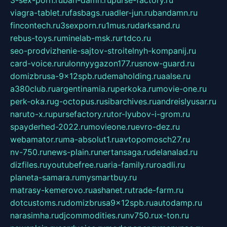
viagra-tablet.ru
fasbags.ru
adler-jun.ru
bandamn.ru
fincontech.ru
3sexporn.ru
1mus.ru
darksand.ru
rebus-toys.ru
minelab-msk.ru
rtdco.ru
seo-prodvizhenie-sajtov-stroitelnyh-kompanij.ru
card-voice.ru
rulonnyygazon177.ru
snow-guard.ru
domizbrusa-9x12spb.ru
demaholding.ru
aalse.ru
a380club.ru
argentinamia.ru
perkoka.ru
movie-one.ru
perk-oka.ru
g-octopus.ru
sibarchives.ru
andreislyusar.ru
naruto-x.ru
pursefactory.ru
tor-lyubov-i-grom.ru
spayderhed-2022.ru
movieone.ru
evro-dez.ru
webamator.ru
ma-absolut1.ru
avtopomosch27.ru
nv-750.ru
news-plain.ru
nertansaga.ru
delanalad.ru
dizfiles.ru
youtubefree.ru
aria-family.ru
roadli.ru
planeta-samara.ru
mysmartbuy.ru
matrasy-kemerovo.ru
ashanet.ru
trade-farm.ru
dotcustoms.ru
domizbrusa9x12spb.ru
autodamp.ru
narasimha.ru
djcommodities.ru
nv750.ru
x-ton.ru