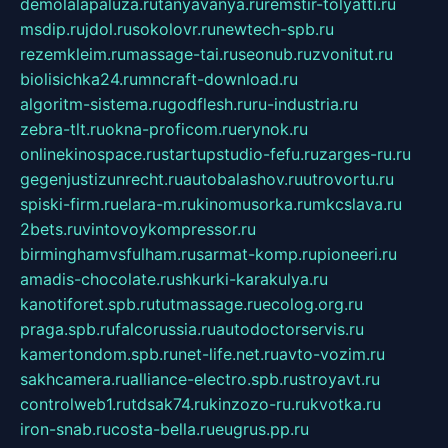
demolalapaluza.ru
tanyavanya.ru
remstir-tolyatti.ru
msdip.ru
jdol.ru
sokolovr.ru
newtech-spb.ru
rezemkleim.ru
massage-tai.ru
seonub.ru
zvonitut.ru
biolisichka24.ru
mncraft-download.ru
algoritm-sistema.ru
godflesh.ru
ru-industria.ru
zebra-tlt.ru
okna-proficom.ru
erynok.ru
onlinekinospace.ru
startupstudio-fefu.ru
zarges-ru.ru
gegenjustizunrecht.ru
autobalashov.ru
utrovortu.ru
spiski-firm.ru
elara-m.ru
kinomusorka.ru
mkcslava.ru
2bets.ru
vintovoykompressor.ru
birminghamvsfulham.ru
sarmat-komp.ru
pioneeri.ru
amadis-chocolate.ru
shkurki-karakulya.ru
kanotiforet.spb.ru
tutmassage.ru
ecolog.org.ru
praga.spb.ru
falcorussia.ru
autodoctorservis.ru
kamertondom.spb.ru
net-life.net.ru
avto-vozim.ru
sakhcamera.ru
alliance-electro.spb.ru
stroyavt.ru
controlweb1.ru
tdsak74.ru
kinzozo-ru.ru
kvotka.ru
iron-snab.ru
costa-bella.ru
eugrus.pp.ru