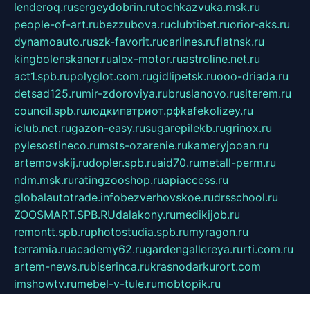
lenderoq.ru
sergeydobrin.ru
tochkazvuka.msk.ru
people-of-art.ru
bezzubova.ru
clubtibet.ru
orior-aks.ru
dynamoauto.ru
szk-favorit.ru
carlines.ru
flatnsk.ru
kingbolenskaner.ru
alex-motor.ru
astroline.net.ru
act1.spb.ru
polyglot.com.ru
gidlipetsk.ru
ooo-driada.ru
detsad125.ru
mir-zdoroviya.ru
bruslanovo.ru
siterem.ru
council.spb.ru
лодкипатриот.рф
kafekolizey.ru
iclub.net.ru
gazon-easy.ru
sugarepilekb.ru
grinox.ru
pylesostineco.ru
msts-ozarenie.ru
kameryjooan.ru
artemovskij.ru
dopler.spb.ru
aid70.ru
metall-perm.ru
ndm.msk.ru
ratingzooshop.ru
apiaccess.ru
globalautotrade.info
bezverhovskoe.ru
drsschool.ru
ZOOSMART.SPB.RU
dalakony.ru
medikijob.ru
remontt.spb.ru
photostudia.spb.ru
myragon.ru
terramia.ru
academy62.ru
gardengallereya.ru
rti.com.ru
artem-news.ru
biserinca.ru
krasnodarkurort.com
imshowtv.ru
mebel-v-tule.ru
mobtopik.ru
pcsecurity.net.ru
tool-sib.ru
multimetrunit.ru
sp-tour.ru