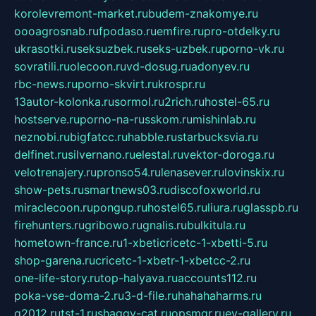
korolevremont-market.ru
budem-znakomye.ru
oooagrosnab.ru
fpodaso.ru
emfire.ru
pro-otdelky.ru
ukrasotki.ru
seksuzbek.ru
seks-uzbek.ru
porno-vk.ru
sovratili.ru
olecoon.ru
vd-dosug.ru
adonyev.ru
rbc-news.ru
porno-skvirt.ru
krospr.ru
13autor-kolonka.ru
sormol.ru
2rich.ru
hostel-65.ru
hostserve.ru
porno-na-russkom.ru
mishinlab.ru
neznobi.ru
bigfatcc.ru
habble.ru
starbucksvia.ru
delfinet.ru
silvernano.ru
elestal.ru
vektor-doroga.ru
velotrenajery.ru
pronso54.ru
lenasever.ru
lovinskix.ru
show-pets.ru
smartnews03.ru
discofoxworld.ru
miraclecoon.ru
pongup.ru
hostel65.ru
liura.ru
glasspb.ru
firehunters.ru
gribowo.ru
gnalis.ru
bulkitula.ru
hometown-france.ru
1-xbeticricetc-1-xbetti-5.ru
shop-garena.ru
cricetc-1-xbetr-1-xbetcc-2.ru
one-life-story.ru
top-halyava.ru
accounts112.ru
poka-vse-doma-2.ru
3-d-file.ru
hahahaharms.ru
g2012.ru
tst-1.ru
shaggy-cat.ru
opsmgr.ru
ev-gallery.ru