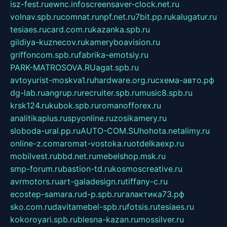
isz-fest.ru
ewnc.info
screensaver-clock.net.ru
volnav.spb.ru
comnat.ru
npf.net.ru
7bit.pp.ru
kalugatur.ru
tesiaes.ru
card.com.ru
kazanka.spb.ru
gildiya-kuznecov.ru
kameryboavision.ru
griffoncom.spb.ru
fabrika-emotsiy.ru
PARK-MATROSOVA.RU
agat.spb.ru
avtoyurist-moskva1.ru
hardware.org.ru
схема-авто.рф
dg-lab.ru
angrup.ru
recruiter.spb.ru
music8.spb.ru
krsk124.ru
kubok.spb.ru
romanofforex.ru
analitikaplus.ru
spyonline.ru
zosikamery.ru
sloboda-ural.pp.ru
AUTO-COM.SU
hohota.net
alimy.ru
online-z.com
aromat-vostoka.ru
otdelkaexp.ru
mobilvest.ru
bbd.net.ru
mebelshop.msk.ru
smp-forum.ru
bastion-td.ru
kosmoscreative.ru
avrmotors.ru
art-galadesign.ru
tiffany-c.ru
ecostep-samara.ru
d-p.spb.ru
галактика73.рф
sko.com.ru
davitamebel-spb.ru
fotsis.ru
tesiaes.ru
kokoroyari.spb.ru
blesna-kazan.ru
mossilver.ru