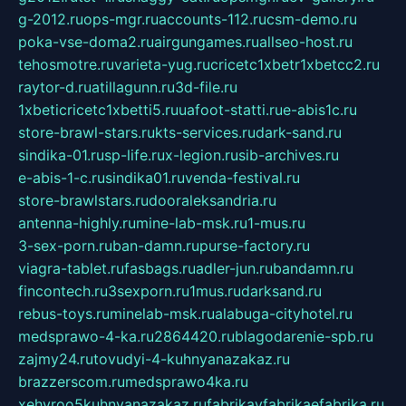
g-2012.ru
ops-mgr.ru
accounts-112.ru
csm-demo.ru
poka-vse-doma2.ru
airgungames.ru
allseo-host.ru
tehosmotre.ru
varieta-yug.ru
cricetc1xbetr1xbetcc2.ru
raytor-d.ru
atillagunn.ru
3d-file.ru
1xbeticricetc1xbetti5.ru
uafoot-statti.ru
e-abis1c.ru
store-brawl-stars.ru
kts-services.ru
dark-sand.ru
sindika-01.ru
sp-life.ru
x-legion.ru
sib-archives.ru
e-abis-1-c.ru
sindika01.ru
venda-festival.ru
store-brawlstars.ru
dooraleksandria.ru
antenna-highly.ru
mine-lab-msk.ru
1-mus.ru
3-sex-porn.ru
ban-damn.ru
purse-factory.ru
viagra-tablet.ru
fasbags.ru
adler-jun.ru
bandamn.ru
fincontech.ru
3sexporn.ru
1mus.ru
darksand.ru
rebus-toys.ru
minelab-msk.ru
alabuga-cityhotel.ru
medsprawo-4-ka.ru
2864420.ru
blagodarenie-spb.ru
zajmy24.ru
tovudyi-4-kuhnyanazakaz.ru
brazzerscom.ru
medsprawo4ka.ru
xehyroo5kuhnyanazakaz.ru
fabrikayfabrikaefabrika.ru