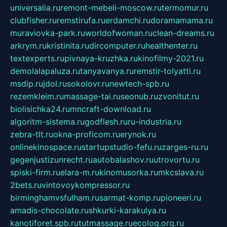
universalia.ru
remont-mebeli-moscow.ru
termomur.ru
clubfisher.ru
remstirufa.ru
erdamchi.ru
doramamama.ru
muraviovka-park.ru
worldofwoman.ru
clean-dreams.ru
arkrym.ru
kristinita.ru
dircomputer.ru
healthenter.ru
textexperts.ru
pivnaya-kruzhka.ru
kinofilmy-2021.ru
demolalapaluza.ru
tanyavanya.ru
remstir-tolyatti.ru
msdip.ru
jdol.ru
sokolovr.ru
newtech-spb.ru
rezemkleim.ru
massage-tai.ru
seonub.ru
zvonitut.ru
biolisichka24.ru
mncraft-download.ru
algoritm-sistema.ru
godflesh.ru
ru-industria.ru
zebra-tlt.ru
okna-proficom.ru
erynok.ru
onlinekinospace.ru
startupstudio-fefu.ru
zarges-ru.ru
gegenjustizunrecht.ru
autobalashov.ru
utrovortu.ru
spiski-firm.ru
elara-m.ru
kinomusorka.ru
mkcslava.ru
2bets.ru
vintovoykompressor.ru
birminghamvsfulham.ru
sarmat-komp.ru
pioneeri.ru
amadis-chocolate.ru
shkurki-karakulya.ru
kanotiforet.spb.ru
tutmassage.ru
ecolog.org.ru