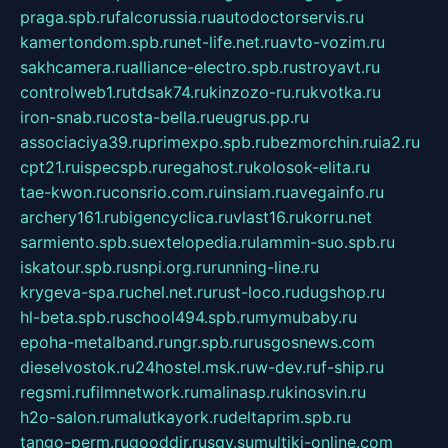
praga.spb.ru
falcorussia.ru
autodoctorservis.ru
kamertondom.spb.ru
net-life.net.ru
avto-vozim.ru
sakhcamera.ru
alliance-electro.spb.ru
stroyavt.ru
controlweb1.ru
tdsak74.ru
kinzozo-ru.ru
kvotka.ru
iron-snab.ru
costa-bella.ru
eugrus.pp.ru
associaciya39.ru
primexpo.spb.ru
bezmorchin.ru
ia2.ru
cpt21.ru
ispecspb.ru
regahost.ru
kolosok-elita.ru
tae-kwon.ru
consrio.com.ru
insiam.ru
avegainfo.ru
archery161.ru
bigencyclica.ru
vlast16.ru
korru.net
sarmiento.spb.su
extelopedia.ru
lammin-suo.spb.ru
iskatour.spb.ru
snpi.org.ru
running-line.ru
krygeva-spa.ru
chel.net.ru
rust-loco.ru
dugshop.ru
hl-beta.spb.ru
school494.spb.ru
mymubaby.ru
epoha-metalband.ru
ngr.spb.ru
rusgosnews.com
dieselvostok.ru
24hostel.msk.ru
w-dev.ru
f-ship.ru
regsmi.ru
filmnetwork.ru
malinasp.ru
kinosvin.ru
h2o-salon.ru
malutkayork.ru
deltaprim.spb.ru
tango-perm.ru
gooddir.ru
sgv.su
multiki-online.com