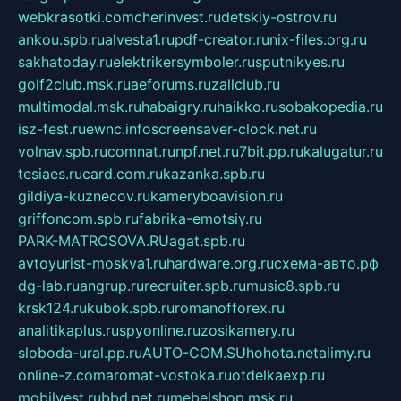
webkrasotki.com
cherinvest.ru
detskiy-ostrov.ru
ankou.spb.ru
alvesta1.ru
pdf-creator.ru
nix-files.org.ru
sakhatoday.ru
elektrikersymboler.ru
sputnikyes.ru
golf2club.msk.ru
aeforums.ru
zallclub.ru
multimodal.msk.ru
habaigry.ru
haikko.ru
sobakopedia.ru
isz-fest.ru
ewnc.info
screensaver-clock.net.ru
volnav.spb.ru
comnat.ru
npf.net.ru
7bit.pp.ru
kalugatur.ru
tesiaes.ru
card.com.ru
kazanka.spb.ru
gildiya-kuznecov.ru
kameryboavision.ru
griffoncom.spb.ru
fabrika-emotsiy.ru
PARK-MATROSOVA.RU
agat.spb.ru
avtoyurist-moskva1.ru
hardware.org.ru
схема-авто.рф
dg-lab.ru
angrup.ru
recruiter.spb.ru
music8.spb.ru
krsk124.ru
kubok.spb.ru
romanofforex.ru
analitikaplus.ru
spyonline.ru
zosikamery.ru
sloboda-ural.pp.ru
AUTO-COM.SU
hohota.net
alimy.ru
online-z.com
aromat-vostoka.ru
otdelkaexp.ru
mobilvest.ru
bbd.net.ru
mebelshop.msk.ru