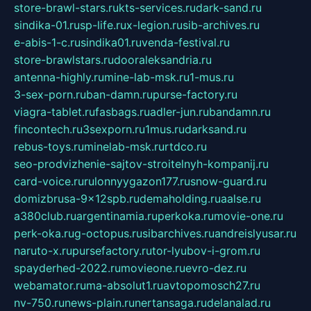
store-brawl-stars.ru
kts-services.ru
dark-sand.ru
sindika-01.ru
sp-life.ru
x-legion.ru
sib-archives.ru
e-abis-1-c.ru
sindika01.ru
venda-festival.ru
store-brawlstars.ru
dooraleksandria.ru
antenna-highly.ru
mine-lab-msk.ru
1-mus.ru
3-sex-porn.ru
ban-damn.ru
purse-factory.ru
viagra-tablet.ru
fasbags.ru
adler-jun.ru
bandamn.ru
fincontech.ru
3sexporn.ru
1mus.ru
darksand.ru
rebus-toys.ru
minelab-msk.ru
rtdco.ru
seo-prodvizhenie-sajtov-stroitelnyh-kompanij.ru
card-voice.ru
rulonnyygazon177.ru
snow-guard.ru
domizbrusa-9x12spb.ru
demaholding.ru
aalse.ru
a380club.ru
argentinamia.ru
perkoka.ru
movie-one.ru
perk-oka.ru
g-octopus.ru
sibarchives.ru
andreislyusar.ru
naruto-x.ru
pursefactory.ru
tor-lyubov-i-grom.ru
spayderhed-2022.ru
movieone.ru
evro-dez.ru
webamator.ru
ma-absolut1.ru
avtopomosch27.ru
nv-750.ru
news-plain.ru
nertansaga.ru
delanalad.ru