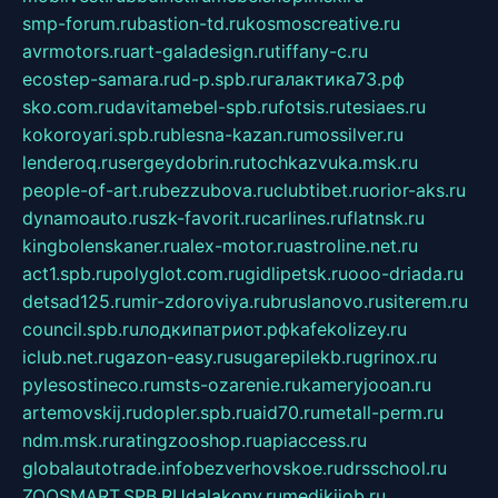
smp-forum.ru
bastion-td.ru
kosmoscreative.ru
avrmotors.ru
art-galadesign.ru
tiffany-c.ru
ecostep-samara.ru
d-p.spb.ru
галактика73.рф
sko.com.ru
davitamebel-spb.ru
fotsis.ru
tesiaes.ru
kokoroyari.spb.ru
blesna-kazan.ru
mossilver.ru
lenderoq.ru
sergeydobrin.ru
tochkazvuka.msk.ru
people-of-art.ru
bezzubova.ru
clubtibet.ru
orior-aks.ru
dynamoauto.ru
szk-favorit.ru
carlines.ru
flatnsk.ru
kingbolenskaner.ru
alex-motor.ru
astroline.net.ru
act1.spb.ru
polyglot.com.ru
gidlipetsk.ru
ooo-driada.ru
detsad125.ru
mir-zdoroviya.ru
bruslanovo.ru
siterem.ru
council.spb.ru
лодкипатриот.рф
kafekolizey.ru
iclub.net.ru
gazon-easy.ru
sugarepilekb.ru
grinox.ru
pylesostineco.ru
msts-ozarenie.ru
kameryjooan.ru
artemovskij.ru
dopler.spb.ru
aid70.ru
metall-perm.ru
ndm.msk.ru
ratingzooshop.ru
apiaccess.ru
globalautotrade.info
bezverhovskoe.ru
drsschool.ru
ZOOSMART.SPB.RU
dalakony.ru
medikijob.ru