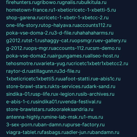
firehunters.ru
gribowo.ru
gnalis.ru
bulkitula.ru
hometown-france.ru
1-xbeticricetc-1-xbetti-5.ru
shop-garena.ru
cricetc-1-xbetr-1-xbetcc-2.ru
one-life-story.ru
top-halyava.ru
accounts112.ru
poka-vse-doma-2.ru
3-d-file.ru
hahahaharms.ru
g2012.ru
tst-1.ru
shaggy-cat.ru
opsmgr.ru
ev-gallery.ru
g-2012.ru
ops-mgr.ru
accounts-112.ru
csm-demo.ru
poka-vse-doma2.ru
airgungames.ru
allseo-host.ru
tehosmotre.ru
varieta-yug.ru
cricetc1xbetr1xbetcc2.ru
raytor-d.ru
atillagunn.ru
3d-file.ru
1xbeticricetc1xbetti5.ru
uafoot-statti.ru
e-abis1c.ru
store-brawl-stars.ru
kts-services.ru
dark-sand.ru
sindika-01.ru
sp-life.ru
x-legion.ru
sib-archives.ru
e-abis-1-c.ru
sindika01.ru
venda-festival.ru
store-brawlstars.ru
dooraleksandria.ru
antenna-highly.ru
mine-lab-msk.ru
1-mus.ru
3-sex-porn.ru
ban-damn.ru
purse-factory.ru
viagra-tablet.ru
fasbags.ru
adler-jun.ru
bandamn.ru