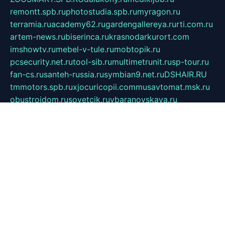
remontt.spb.ru
photostudia.spb.ru
myragon.ru
terramia.ru
academy62.ru
gardengallereya.ru
rti.com.ru
artem-news.ru
biserinca.ru
krasnodarkurort.com
imshowtv.ru
mebel-v-tule.ru
mobtopik.ru
pcsecurity.net.ru
tool-sib.ru
multimetrunit.ru
sp-tour.ru
fan-cs.ru
santeh-russia.ru
symbian9.net.ru
DSHAIR.RU
tmmotors.spb.ru
xjocuricopii.com
musavtomat.msk.ru
obustrojdom.ru
sovetcik.ru
ybaranovskaya.ru
ppknews.ru
cult-alshei.ru
JAPANRUSSIA.RU
proekciyamebel.ru
imper-finans.ru
rim.org.ru
glamourai.ru
brassminus.ru
zabor-pro.ru
ftn.pp.ru
dorogoe58.ru
laimengpacker.ru
kuzova-zapchasti.ru
sageerp.ru
taxodrom.ru
dsrazvitie.ru
hardcity.net.ru
ratinghomegames.ru
topservice25.ru
gubernyan.ru
gtglasslined.ru
ii4.ru
tssport.spb.ru
andorra24.com
blackwallstreet.ru
oboimos.ru
optim-doors.com.ru
ikuch.ru
nycr.org.ru
npa21.ru
vremya-ch.spb.ru
desert000.ru
ivtorgi.ru
ifiori.ru
catalog-statei.ru