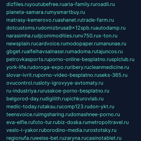
dizfiles.ru
youtubefree.ru
aria-family.ru
roadli.ru
planeta-samara.ru
mysmartbuy.ru
matrasy-kemerovo.ru
ashanet.ru
trade-farm.ru
dotcustoms.ru
domizbrusa9x12spb.ru
autodamp.ru
narasimha.ru
djcommodities.ru
nv750.ru
x-ton.ru
newsplain.ru
cardvoice.ru
modopaper.ru
manunae.ru
gbget.ru
alfeihavsalnassr.ru
madoma.ru
tajuncos.ru
petrovkasports.ru
porno-online-besplatno.ru
splclub.ru
york-life.ru
doroga-expo.ru
ribery.ru
cleanmedicine.ru
slovar-ivrit.ru
porno-video-besplatno.ru
seks-365.ru
ovucontrol.ru
sloty-igrovyye-avtomaty.ru
ru-industriya.ru
russkoe-porno-besplatno.ru
belgorod-day.ru
digilith.ru
pichkurovlab.ru
medic-today.ru
taksu.ru
comp123.ru
don-ykt.ru
teensvoice.ru
imgsharing.ru
domashnee-porno.ru
eva-elfie.ru
foto-tur.ru
biz-doska.ru
metropoltravel.ru
veslo-i-yakor.ru
borodino-media.ru
rostotsky.ru
regionufa.ru
weiss-bet.ru
zaryna.ru
casinotablet.ru