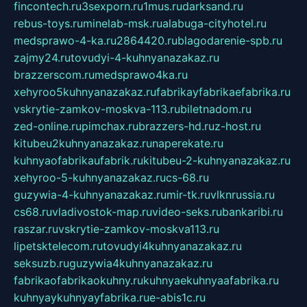
fincontech.ru
3sexporn.ru
1mus.ru
darksand.ru
rebus-toys.ru
minelab-msk.ru
alabuga-cityhotel.ru
medsprawo-4-ka.ru
2864420.ru
blagodarenie-spb.ru
zajmy24.ru
tovudyi-4-kuhnyanazakaz.ru
brazzerscom.ru
medsprawo4ka.ru
xehyroo5kuhnyanazakaz.ru
fabrikayfabrikaefabrika.ru
vskrytie-zamkov-moskva-113.ru
biletnadom.ru
zed-online.ru
pimchax.ru
brazzers-hd.ru
z-host.ru
kitubeu2kuhnyanazakaz.ru
naperekate.ru
kuhnyaofabrikaufabrik.ru
kitubeu-2-kuhnyanazakaz.ru
xehyroo-5-kuhnyanazakaz.ru
cs-68.ru
guzywia-4-kuhnyanazakaz.ru
mir-tk.ru
vlknrussia.ru
cs68.ru
vladivostok-map.ru
video-seks.ru
bankaribi.ru
raszar.ru
vskrytie-zamkov-moskva113.ru
lipetsktelecom.ru
tovudyi4kuhnyanazakaz.ru
seksuzb.ru
guzywia4kuhnyanazakaz.ru
fabrikaofabrikaokuhny.ru
kuhnyaekuhnyaafabrika.ru
kuhnyaykuhnyayfabrika.ru
e-abis1c.ru