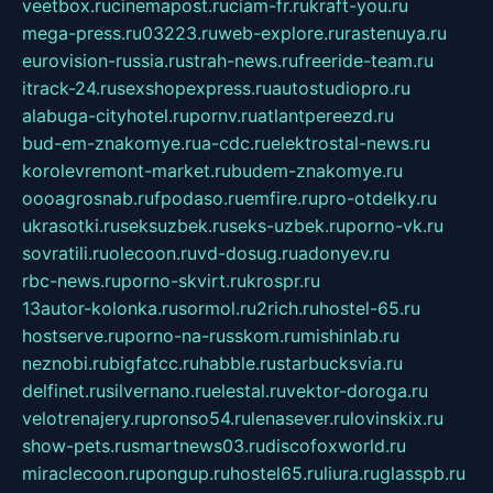
veetbox.ru
cinemapost.ru
ciam-fr.ru
kraft-you.ru
mega-press.ru
03223.ru
web-explore.ru
rastenuya.ru
eurovision-russia.ru
strah-news.ru
freeride-team.ru
itrack-24.ru
sexshopexpress.ru
autostudiopro.ru
alabuga-cityhotel.ru
pornv.ru
atlantpereezd.ru
bud-em-znakomye.ru
a-cdc.ru
elektrostal-news.ru
korolevremont-market.ru
budem-znakomye.ru
oooagrosnab.ru
fpodaso.ru
emfire.ru
pro-otdelky.ru
ukrasotki.ru
seksuzbek.ru
seks-uzbek.ru
porno-vk.ru
sovratili.ru
olecoon.ru
vd-dosug.ru
adonyev.ru
rbc-news.ru
porno-skvirt.ru
krospr.ru
13autor-kolonka.ru
sormol.ru
2rich.ru
hostel-65.ru
hostserve.ru
porno-na-russkom.ru
mishinlab.ru
neznobi.ru
bigfatcc.ru
habble.ru
starbucksvia.ru
delfinet.ru
silvernano.ru
elestal.ru
vektor-doroga.ru
velotrenajery.ru
pronso54.ru
lenasever.ru
lovinskix.ru
show-pets.ru
smartnews03.ru
discofoxworld.ru
miraclecoon.ru
pongup.ru
hostel65.ru
liura.ru
glasspb.ru