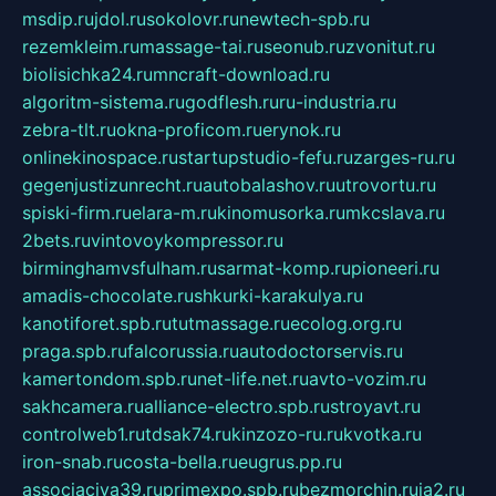
msdip.ru
jdol.ru
sokolovr.ru
newtech-spb.ru
rezemkleim.ru
massage-tai.ru
seonub.ru
zvonitut.ru
biolisichka24.ru
mncraft-download.ru
algoritm-sistema.ru
godflesh.ru
ru-industria.ru
zebra-tlt.ru
okna-proficom.ru
erynok.ru
onlinekinospace.ru
startupstudio-fefu.ru
zarges-ru.ru
gegenjustizunrecht.ru
autobalashov.ru
utrovortu.ru
spiski-firm.ru
elara-m.ru
kinomusorka.ru
mkcslava.ru
2bets.ru
vintovoykompressor.ru
birminghamvsfulham.ru
sarmat-komp.ru
pioneeri.ru
amadis-chocolate.ru
shkurki-karakulya.ru
kanotiforet.spb.ru
tutmassage.ru
ecolog.org.ru
praga.spb.ru
falcorussia.ru
autodoctorservis.ru
kamertondom.spb.ru
net-life.net.ru
avto-vozim.ru
sakhcamera.ru
alliance-electro.spb.ru
stroyavt.ru
controlweb1.ru
tdsak74.ru
kinzozo-ru.ru
kvotka.ru
iron-snab.ru
costa-bella.ru
eugrus.pp.ru
associaciya39.ru
primexpo.spb.ru
bezmorchin.ru
ia2.ru