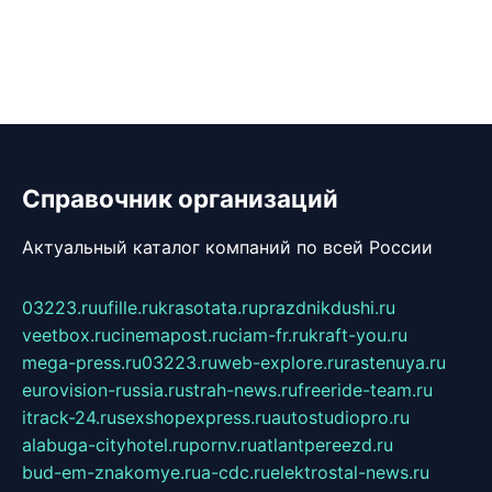
Справочник организаций
Актуальный каталог компаний по всей России
03223.ru
ufille.ru
krasotata.ru
prazdnikdushi.ru
veetbox.ru
cinemapost.ru
ciam-fr.ru
kraft-you.ru
mega-press.ru
03223.ru
web-explore.ru
rastenuya.ru
eurovision-russia.ru
strah-news.ru
freeride-team.ru
itrack-24.ru
sexshopexpress.ru
autostudiopro.ru
alabuga-cityhotel.ru
pornv.ru
atlantpereezd.ru
bud-em-znakomye.ru
a-cdc.ru
elektrostal-news.ru