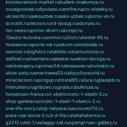
korolevremont-market.ru
budem-znakomye.ru
oooagrosnab.ru
fpodaso.ru
emfire.ru
pro-otdelky.ru
ukrasotki.ru
seksuzbek.ru
seks-uzbek.ru
porno-vk.ru
sovratili.ru
olecoon.ru
vd-dosug.ru
adonyev.ru
rbc-news.ru
porno-skvirt.ru
krospr.ru
13autor-kolonka.ru
sormol.ru
2rich.ru
hostel-65.ru
hostserve.ru
porno-na-russkom.ru
mishinlab.ru
neznobi.ru
bigfatcc.ru
habble.ru
starbucksvia.ru
delfinet.ru
silvernano.ru
elestal.ru
vektor-doroga.ru
velotrenajery.ru
pronso54.ru
lenasever.ru
lovinskix.ru
show-pets.ru
smartnews03.ru
discofoxworld.ru
miraclecoon.ru
pongup.ru
hostel65.ru
liura.ru
glasspb.ru
firehunters.ru
gribowo.ru
gnalis.ru
bulkitula.ru
hometown-france.ru
1-xbeticricetc-1-xbetti-5.ru
shop-garena.ru
cricetc-1-xbetr-1-xbetcc-2.ru
one-life-story.ru
top-halyava.ru
accounts112.ru
poka-vse-doma-2.ru
3-d-file.ru
hahahaharms.ru
g2012.ru
tst-1.ru
shaggy-cat.ru
opsmgr.ru
ev-gallery.ru