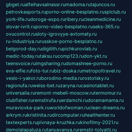
gbget.ru
alfeihavsalnassr.ru
madoma.ru
tajuncos.ru
petrovkasports.ru
porno-online-besplatno.ru
splclub.ru
york-life.ru
doroga-expo.ru
ribery.ru
cleanmedicine.ru
slovar-ivrit.ru
porno-video-besplatno.ru
seks-365.ru
ovucontrol.ru
sloty-igrovyye-avtomaty.ru
ru-industriya.ru
russkoe-porno-besplatno.ru
belgorod-day.ru
digilith.ru
pichkurovlab.ru
medic-today.ru
taksu.ru
comp123.ru
don-ykt.ru
teensvoice.ru
imgsharing.ru
domashnee-porno.ru
eva-elfie.ru
foto-tur.ru
biz-doska.ru
metropoltravel.ru
veslo-i-yakor.ru
borodino-media.ru
rostotsky.ru
regionufa.ru
weiss-bet.ru
zaryna.ru
casinotablet.ru
universalia.ru
remont-mebeli-moscow.ru
termomur.ru
clubfisher.ru
remstirufa.ru
erdamchi.ru
doramamama.ru
muraviovka-park.ru
worldofwoman.ru
clean-dreams.ru
arkrym.ru
kristinita.ru
dircomputer.ru
healthenter.ru
textexperts.ru
pivnaya-kruzhka.ru
kinofilmy-2021.ru
demolalapaluza.ru
tanyavanya.ru
remstir-tolyatti.ru