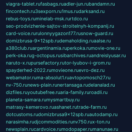
viagra-tablet.ru
fasbags.ru
adler-jun.ru
bandamn.ru
fincontech.ru
3sexporn.ru
1mus.ru
darksand.ru
rebus-toys.ru
minelab-msk.ru
rtdco.ru
seo-prodvizhenie-sajtov-stroitelnyh-kompanij.ru
card-voice.ru
rulonnyygazon177.ru
snow-guard.ru
domizbrusa-9x12spb.ru
demaholding.ru
aalse.ru
a380club.ru
argentinamia.ru
perkoka.ru
movie-one.ru
perk-oka.ru
g-octopus.ru
sibarchives.ru
andreislyusar.ru
naruto-x.ru
pursefactory.ru
tor-lyubov-i-grom.ru
spayderhed-2022.ru
movieone.ru
evro-dez.ru
webamator.ru
ma-absolut1.ru
avtopomosch27.ru
nv-750.ru
news-plain.ru
nertansaga.ru
delanalad.ru
dizfiles.ru
youtubefree.ru
aria-family.ru
roadli.ru
planeta-samara.ru
mysmartbuy.ru
matrasy-kemerovo.ru
ashanet.ru
trade-farm.ru
dotcustoms.ru
domizbrusa9x12spb.ru
autodamp.ru
narasimha.ru
djcommodities.ru
nv750.ru
x-ton.ru
newsplain.ru
cardvoice.ru
modopaper.ru
manunae.ru