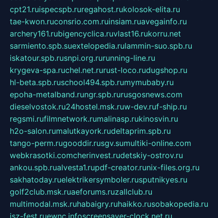
cpt21.ru
ispecspb.ru
regahost.ru
kolosok-elita.ru
tae-kwon.ru
consrio.com.ru
insiam.ru
avegainfo.ru
archery161.ru
bigencyclica.ru
vlast16.ru
korru.net
sarmiento.spb.su
extelopedia.ru
lammin-suo.spb.ru
iskatour.spb.ru
snpi.org.ru
running-line.ru
krygeva-spa.ru
chel.net.ru
rust-loco.ru
dugshop.ru
hl-beta.spb.ru
school494.spb.ru
mymubaby.ru
epoha-metalband.ru
ngr.spb.ru
rusgosnews.com
dieselvostok.ru
24hostel.msk.ru
w-dev.ru
f-ship.ru
regsmi.ru
filmnetwork.ru
malinasp.ru
kinosvin.ru
h2o-salon.ru
malutkayork.ru
deltaprim.spb.ru
tango-perm.ru
gooddir.ru
sgv.su
multiki-online.com
webkrasotki.com
cherinvest.ru
detskiy-ostrov.ru
ankou.spb.ru
alvesta1.ru
pdf-creator.ru
nix-files.org.ru
sakhatoday.ru
elektrikersymboler.ru
sputnikyes.ru
golf2club.msk.ru
aeforums.ru
zallclub.ru
multimodal.msk.ru
habaigry.ru
haikko.ru
sobakopedia.ru
isz-fest.ru
ewnc.info
screensaver-clock.net.ru