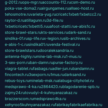
g-2012.ru
ops-mgr.ru
accounts-112.ru
csm-demo.ru
poka-vse-doma2.ru
airgungames.ru
allseo-host.ru
tehosmotre.ru
varieta-yug.ru
cricetc1xbetr1xbetcc2.ru
raytor-d.ru
atillagunn.ru
3d-file.ru
1xbeticricetc1xbetti5.ru
uafoot-statti.ru
e-abis1c.ru
store-brawl-stars.ru
kts-services.ru
dark-sand.ru
sindika-01.ru
sp-life.ru
x-legion.ru
sib-archives.ru
e-abis-1-c.ru
sindika01.ru
venda-festival.ru
store-brawlstars.ru
dooraleksandria.ru
antenna-highly.ru
mine-lab-msk.ru
1-mus.ru
3-sex-porn.ru
ban-damn.ru
purse-factory.ru
viagra-tablet.ru
fasbags.ru
adler-jun.ru
bandamn.ru
fincontech.ru
3sexporn.ru
1mus.ru
darksand.ru
rebus-toys.ru
minelab-msk.ru
alabuga-cityhotel.ru
medsprawo-4-ka.ru
2864420.ru
blagodarenie-spb.ru
zajmy24.ru
tovudyi-4-kuhnyanazakaz.ru
brazzerscom.ru
medsprawo4ka.ru
xehyroo5kuhnyanazakaz.ru
fabrikayfabrikaefabrika.ru