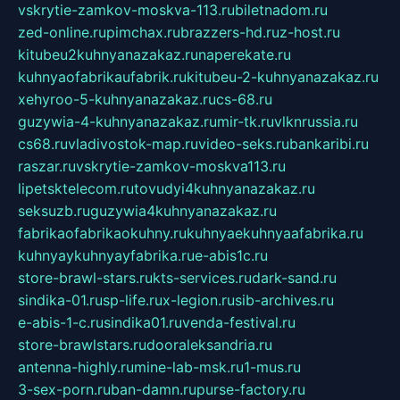
vskrytie-zamkov-moskva-113.ru
biletnadom.ru
zed-online.ru
pimchax.ru
brazzers-hd.ru
z-host.ru
kitubeu2kuhnyanazakaz.ru
naperekate.ru
kuhnyaofabrikaufabrik.ru
kitubeu-2-kuhnyanazakaz.ru
xehyroo-5-kuhnyanazakaz.ru
cs-68.ru
guzywia-4-kuhnyanazakaz.ru
mir-tk.ru
vlknrussia.ru
cs68.ru
vladivostok-map.ru
video-seks.ru
bankaribi.ru
raszar.ru
vskrytie-zamkov-moskva113.ru
lipetsktelecom.ru
tovudyi4kuhnyanazakaz.ru
seksuzb.ru
guzywia4kuhnyanazakaz.ru
fabrikaofabrikaokuhny.ru
kuhnyaekuhnyaafabrika.ru
kuhnyaykuhnyayfabrika.ru
e-abis1c.ru
store-brawl-stars.ru
kts-services.ru
dark-sand.ru
sindika-01.ru
sp-life.ru
x-legion.ru
sib-archives.ru
e-abis-1-c.ru
sindika01.ru
venda-festival.ru
store-brawlstars.ru
dooraleksandria.ru
antenna-highly.ru
mine-lab-msk.ru
1-mus.ru
3-sex-porn.ru
ban-damn.ru
purse-factory.ru