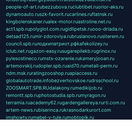
people-of-art.ru
bezzubova.ru
clubtibet.ru
orior-aks.ru
dynamoauto.ru
szk-favorit.ru
carlines.ru
flatnsk.ru
kingbolenskaner.ru
alex-motor.ru
astroline.net.ru
act1.spb.ru
polyglot.com.ru
gidlipetsk.ru
ooo-driada.ru
detsad125.ru
mir-zdoroviya.ru
bruslanovo.ru
siterem.ru
council.spb.ru
лодкипатриот.рф
kafekolizey.ru
iclub.net.ru
gazon-easy.ru
sugarepilekb.ru
grinox.ru
pylesostineco.ru
msts-ozarenie.ru
kameryjooan.ru
artemovskij.ru
dopler.spb.ru
aid70.ru
metall-perm.ru
ndm.msk.ru
ratingzooshop.ru
apiaccess.ru
globalautotrade.info
bezverhovskoe.ru
drsschool.ru
ZOOSMART.SPB.RU
dalakony.ru
medikijob.ru
remontt.spb.ru
photostudia.spb.ru
myragon.ru
terramia.ru
academy62.ru
gardengallereya.ru
rti.com.ru
artem-news.ru
biserinca.ru
krasnodarkurort.com
imshowtv.ru
mebel-v-tule.ru
mobtopik.ru
pcsecurity.net.ru
tool-sib.ru
multimetrunit.ru
sp-tour.ru