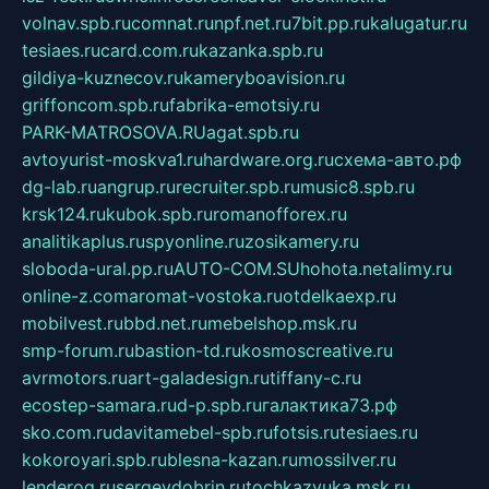
volnav.spb.ru
comnat.ru
npf.net.ru
7bit.pp.ru
kalugatur.ru
tesiaes.ru
card.com.ru
kazanka.spb.ru
gildiya-kuznecov.ru
kameryboavision.ru
griffoncom.spb.ru
fabrika-emotsiy.ru
PARK-MATROSOVA.RU
agat.spb.ru
avtoyurist-moskva1.ru
hardware.org.ru
схема-авто.рф
dg-lab.ru
angrup.ru
recruiter.spb.ru
music8.spb.ru
krsk124.ru
kubok.spb.ru
romanofforex.ru
analitikaplus.ru
spyonline.ru
zosikamery.ru
sloboda-ural.pp.ru
AUTO-COM.SU
hohota.net
alimy.ru
online-z.com
aromat-vostoka.ru
otdelkaexp.ru
mobilvest.ru
bbd.net.ru
mebelshop.msk.ru
smp-forum.ru
bastion-td.ru
kosmoscreative.ru
avrmotors.ru
art-galadesign.ru
tiffany-c.ru
ecostep-samara.ru
d-p.spb.ru
галактика73.рф
sko.com.ru
davitamebel-spb.ru
fotsis.ru
tesiaes.ru
kokoroyari.spb.ru
blesna-kazan.ru
mossilver.ru
lenderoq.ru
sergeydobrin.ru
tochkazvuka.msk.ru