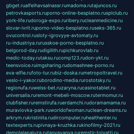
gbget.ru
alfeihavsalnassr.ru
madoma.ru
tajuncos.ru
petrovkasports.ru
porno-online-besplatno.ru
splclub.ru
york-life.ru
doroga-expo.ru
ribery.ru
cleanmedicine.ru
slovar-ivrit.ru
porno-video-besplatno.ru
seks-365.ru
ovucontrol.ru
sloty-igrovyye-avtomaty.ru
ru-industriya.ru
russkoe-porno-besplatno.ru
belgorod-day.ru
digilith.ru
pichkurovlab.ru
medic-today.ru
taksu.ru
comp123.ru
don-ykt.ru
teensvoice.ru
imgsharing.ru
domashnee-porno.ru
eva-elfie.ru
foto-tur.ru
biz-doska.ru
metropoltravel.ru
veslo-i-yakor.ru
borodino-media.ru
rostotsky.ru
regionufa.ru
weiss-bet.ru
zaryna.ru
casinotablet.ru
universalia.ru
remont-mebeli-moscow.ru
termomur.ru
clubfisher.ru
remstirufa.ru
erdamchi.ru
doramamama.ru
muraviovka-park.ru
worldofwoman.ru
clean-dreams.ru
arkrym.ru
kristinita.ru
dircomputer.ru
healthenter.ru
textexperts.ru
pivnaya-kruzhka.ru
kinofilmy-2021.ru
demolalapaluza.ru
tanyavanya.ru
remstir-tolyatti.ru