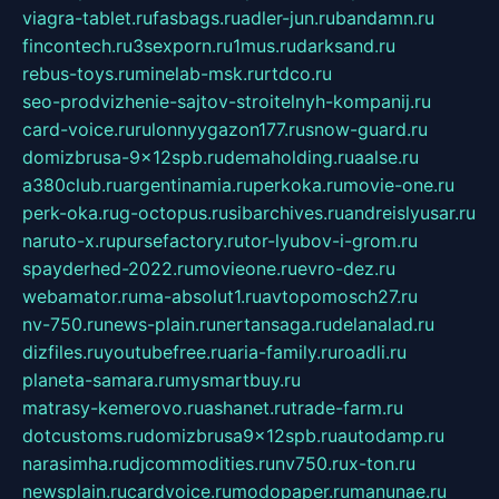
viagra-tablet.ru
fasbags.ru
adler-jun.ru
bandamn.ru
fincontech.ru
3sexporn.ru
1mus.ru
darksand.ru
rebus-toys.ru
minelab-msk.ru
rtdco.ru
seo-prodvizhenie-sajtov-stroitelnyh-kompanij.ru
card-voice.ru
rulonnyygazon177.ru
snow-guard.ru
domizbrusa-9x12spb.ru
demaholding.ru
aalse.ru
a380club.ru
argentinamia.ru
perkoka.ru
movie-one.ru
perk-oka.ru
g-octopus.ru
sibarchives.ru
andreislyusar.ru
naruto-x.ru
pursefactory.ru
tor-lyubov-i-grom.ru
spayderhed-2022.ru
movieone.ru
evro-dez.ru
webamator.ru
ma-absolut1.ru
avtopomosch27.ru
nv-750.ru
news-plain.ru
nertansaga.ru
delanalad.ru
dizfiles.ru
youtubefree.ru
aria-family.ru
roadli.ru
planeta-samara.ru
mysmartbuy.ru
matrasy-kemerovo.ru
ashanet.ru
trade-farm.ru
dotcustoms.ru
domizbrusa9x12spb.ru
autodamp.ru
narasimha.ru
djcommodities.ru
nv750.ru
x-ton.ru
newsplain.ru
cardvoice.ru
modopaper.ru
manunae.ru