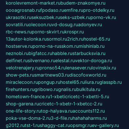
korolevremont-market.ru
budem-znakomye.ru
oooagrosnab.ru
fpodaso.ru
emfire.ru
pro-otdelky.ru
ukrasotki.ru
seksuzbek.ru
seks-uzbek.ru
porno-vk.ru
sovratili.ru
olecoon.ru
vd-dosug.ru
adonyev.ru
rbc-news.ru
porno-skvirt.ru
krospr.ru
13autor-kolonka.ru
sormol.ru
2rich.ru
hostel-65.ru
hostserve.ru
porno-na-russkom.ru
mishinlab.ru
neznobi.ru
bigfatcc.ru
habble.ru
starbucksvia.ru
delfinet.ru
silvernano.ru
elestal.ru
vektor-doroga.ru
velotrenajery.ru
pronso54.ru
lenasever.ru
lovinskix.ru
show-pets.ru
smartnews03.ru
discofoxworld.ru
miraclecoon.ru
pongup.ru
hostel65.ru
liura.ru
glasspb.ru
firehunters.ru
gribowo.ru
gnalis.ru
bulkitula.ru
hometown-france.ru
1-xbeticricetc-1-xbetti-5.ru
shop-garena.ru
cricetc-1-xbetr-1-xbetcc-2.ru
one-life-story.ru
top-halyava.ru
accounts112.ru
poka-vse-doma-2.ru
3-d-file.ru
hahahaharms.ru
g2012.ru
tst-1.ru
shaggy-cat.ru
opsmgr.ru
ev-gallery.ru