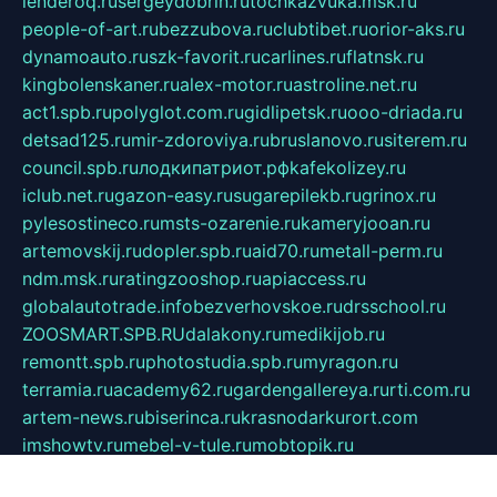
lenderoq.ru
sergeydobrin.ru
tochkazvuka.msk.ru
people-of-art.ru
bezzubova.ru
clubtibet.ru
orior-aks.ru
dynamoauto.ru
szk-favorit.ru
carlines.ru
flatnsk.ru
kingbolenskaner.ru
alex-motor.ru
astroline.net.ru
act1.spb.ru
polyglot.com.ru
gidlipetsk.ru
ooo-driada.ru
detsad125.ru
mir-zdoroviya.ru
bruslanovo.ru
siterem.ru
council.spb.ru
лодкипатриот.рф
kafekolizey.ru
iclub.net.ru
gazon-easy.ru
sugarepilekb.ru
grinox.ru
pylesostineco.ru
msts-ozarenie.ru
kameryjooan.ru
artemovskij.ru
dopler.spb.ru
aid70.ru
metall-perm.ru
ndm.msk.ru
ratingzooshop.ru
apiaccess.ru
globalautotrade.info
bezverhovskoe.ru
drsschool.ru
ZOOSMART.SPB.RU
dalakony.ru
medikijob.ru
remontt.spb.ru
photostudia.spb.ru
myragon.ru
terramia.ru
academy62.ru
gardengallereya.ru
rti.com.ru
artem-news.ru
biserinca.ru
krasnodarkurort.com
imshowtv.ru
mebel-v-tule.ru
mobtopik.ru
pcsecurity.net.ru
tool-sib.ru
multimetrunit.ru
sp-tour.ru