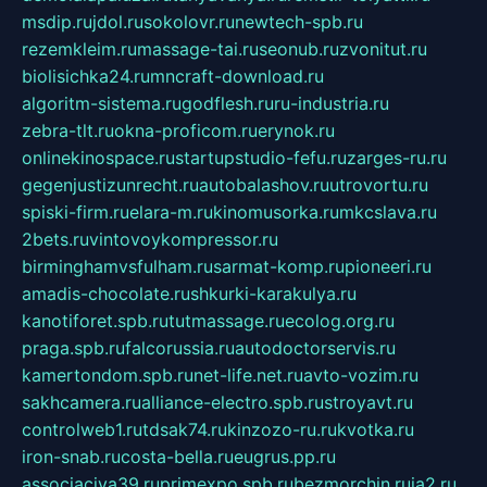
msdip.ru
jdol.ru
sokolovr.ru
newtech-spb.ru
rezemkleim.ru
massage-tai.ru
seonub.ru
zvonitut.ru
biolisichka24.ru
mncraft-download.ru
algoritm-sistema.ru
godflesh.ru
ru-industria.ru
zebra-tlt.ru
okna-proficom.ru
erynok.ru
onlinekinospace.ru
startupstudio-fefu.ru
zarges-ru.ru
gegenjustizunrecht.ru
autobalashov.ru
utrovortu.ru
spiski-firm.ru
elara-m.ru
kinomusorka.ru
mkcslava.ru
2bets.ru
vintovoykompressor.ru
birminghamvsfulham.ru
sarmat-komp.ru
pioneeri.ru
amadis-chocolate.ru
shkurki-karakulya.ru
kanotiforet.spb.ru
tutmassage.ru
ecolog.org.ru
praga.spb.ru
falcorussia.ru
autodoctorservis.ru
kamertondom.spb.ru
net-life.net.ru
avto-vozim.ru
sakhcamera.ru
alliance-electro.spb.ru
stroyavt.ru
controlweb1.ru
tdsak74.ru
kinzozo-ru.ru
kvotka.ru
iron-snab.ru
costa-bella.ru
eugrus.pp.ru
associaciya39.ru
primexpo.spb.ru
bezmorchin.ru
ia2.ru