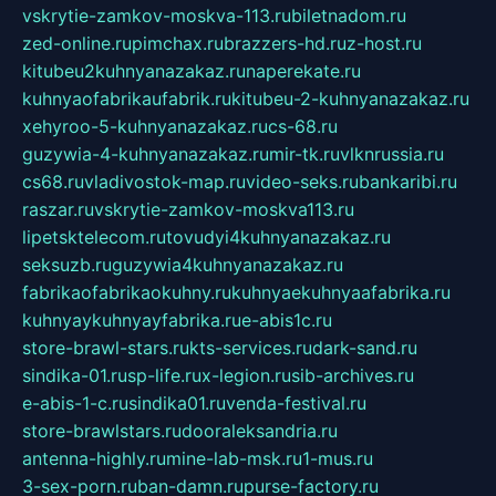
vskrytie-zamkov-moskva-113.ru
biletnadom.ru
zed-online.ru
pimchax.ru
brazzers-hd.ru
z-host.ru
kitubeu2kuhnyanazakaz.ru
naperekate.ru
kuhnyaofabrikaufabrik.ru
kitubeu-2-kuhnyanazakaz.ru
xehyroo-5-kuhnyanazakaz.ru
cs-68.ru
guzywia-4-kuhnyanazakaz.ru
mir-tk.ru
vlknrussia.ru
cs68.ru
vladivostok-map.ru
video-seks.ru
bankaribi.ru
raszar.ru
vskrytie-zamkov-moskva113.ru
lipetsktelecom.ru
tovudyi4kuhnyanazakaz.ru
seksuzb.ru
guzywia4kuhnyanazakaz.ru
fabrikaofabrikaokuhny.ru
kuhnyaekuhnyaafabrika.ru
kuhnyaykuhnyayfabrika.ru
e-abis1c.ru
store-brawl-stars.ru
kts-services.ru
dark-sand.ru
sindika-01.ru
sp-life.ru
x-legion.ru
sib-archives.ru
e-abis-1-c.ru
sindika01.ru
venda-festival.ru
store-brawlstars.ru
dooraleksandria.ru
antenna-highly.ru
mine-lab-msk.ru
1-mus.ru
3-sex-porn.ru
ban-damn.ru
purse-factory.ru