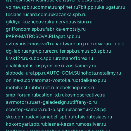
volnav.spb.ru
comnat.ru
npf.net.ru
7bit.pp.ru
kalugatur.ru
tesiaes.ru
card.com.ru
kazanka.spb.ru
gildiya-kuznecov.ru
kameryboavision.ru
griffoncom.spb.ru
fabrika-emotsiy.ru
PARK-MATROSOVA.RU
agat.spb.ru
avtoyurist-moskva1.ru
hardware.org.ru
схема-авто.рф
dg-lab.ru
angrup.ru
recruiter.spb.ru
music8.spb.ru
krsk124.ru
kubok.spb.ru
romanofforex.ru
analitikaplus.ru
spyonline.ru
zosikamery.ru
sloboda-ural.pp.ru
AUTO-COM.SU
hohota.net
alimy.ru
online-z.com
aromat-vostoka.ru
otdelkaexp.ru
mobilvest.ru
bbd.net.ru
mebelshop.msk.ru
smp-forum.ru
bastion-td.ru
kosmoscreative.ru
avrmotors.ru
art-galadesign.ru
tiffany-c.ru
ecostep-samara.ru
d-p.spb.ru
галактика73.рф
sko.com.ru
davitamebel-spb.ru
fotsis.ru
tesiaes.ru
kokoroyari.spb.ru
blesna-kazan.ru
mossilver.ru