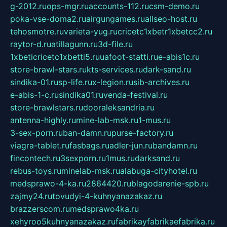
g-2012.ru
ops-mgr.ru
accounts-112.ru
csm-demo.ru
poka-vse-doma2.ru
airgungames.ru
allseo-host.ru
tehosmotre.ru
varieta-yug.ru
cricetc1xbetr1xbetcc2.ru
raytor-d.ru
atillagunn.ru
3d-file.ru
1xbeticricetc1xbetti5.ru
uafoot-statti.ru
e-abis1c.ru
store-brawl-stars.ru
kts-services.ru
dark-sand.ru
sindika-01.ru
sp-life.ru
x-legion.ru
sib-archives.ru
e-abis-1-c.ru
sindika01.ru
venda-festival.ru
store-brawlstars.ru
dooraleksandria.ru
antenna-highly.ru
mine-lab-msk.ru
1-mus.ru
3-sex-porn.ru
ban-damn.ru
purse-factory.ru
viagra-tablet.ru
fasbags.ru
adler-jun.ru
bandamn.ru
fincontech.ru
3sexporn.ru
1mus.ru
darksand.ru
rebus-toys.ru
minelab-msk.ru
alabuga-cityhotel.ru
medsprawo-4-ka.ru
2864420.ru
blagodarenie-spb.ru
zajmy24.ru
tovudyi-4-kuhnyanazakaz.ru
brazzerscom.ru
medsprawo4ka.ru
xehyroo5kuhnyanazakaz.ru
fabrikayfabrikaefabrika.ru