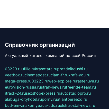
Справочник организаций
Актуальный каталог компаний по всей России
03223.ru
ufille.ru
krasotata.ru
prazdnikdushi.ru
veetbox.ru
cinemapost.ru
ciam-fr.ru
kraft-you.ru
mega-press.ru
03223.ru
web-explore.ru
rastenuya.ru
eurovision-russia.ru
strah-news.ru
freeride-team.ru
itrack-24.ru
sexshopexpress.ru
autostudiopro.ru
alabuga-cityhotel.ru
pornv.ru
atlantpereezd.ru
bud-em-znakomye.ru
a-cdc.ru
elektrostal-news.ru