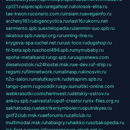
cpt21.ru
ispecspb.ru
regahost.ru
kolosok-elita.ru
tae-kwon.ru
consrio.com.ru
insiam.ru
avegainfo.ru
archery161.ru
bigencyclica.ru
vlast16.ru
korru.net
sarmiento.spb.su
extelopedia.ru
lammin-suo.spb.ru
iskatour.spb.ru
snpi.org.ru
running-line.ru
krygeva-spa.ru
chel.net.ru
rust-loco.ru
dugshop.ru
hl-beta.spb.ru
school494.spb.ru
mymubaby.ru
epoha-metalband.ru
ngr.spb.ru
rusgosnews.com
dieselvostok.ru
24hostel.msk.ru
w-dev.ru
f-ship.ru
regsmi.ru
filmnetwork.ru
malinasp.ru
kinosvin.ru
h2o-salon.ru
malutkayork.ru
deltaprim.spb.ru
tango-perm.ru
gooddir.ru
sgv.su
multiki-online.com
webkrasotki.com
cherinvest.ru
detskiy-ostrov.ru
ankou.spb.ru
alvesta1.ru
pdf-creator.ru
nix-files.org.ru
sakhatoday.ru
elektrikersymboler.ru
sputnikyes.ru
golf2club.msk.ru
aeforums.ru
zallclub.ru
multimodal.msk.ru
habaigry.ru
haikko.ru
sobakopedia.ru
isz-fest.ru
ewnc.info
screensaver-clock.net.ru