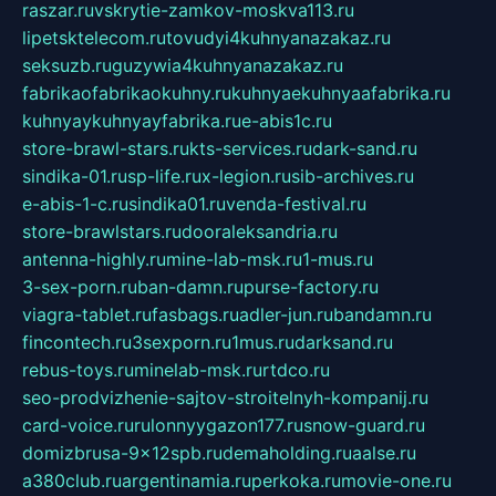
raszar.ru
vskrytie-zamkov-moskva113.ru
lipetsktelecom.ru
tovudyi4kuhnyanazakaz.ru
seksuzb.ru
guzywia4kuhnyanazakaz.ru
fabrikaofabrikaokuhny.ru
kuhnyaekuhnyaafabrika.ru
kuhnyaykuhnyayfabrika.ru
e-abis1c.ru
store-brawl-stars.ru
kts-services.ru
dark-sand.ru
sindika-01.ru
sp-life.ru
x-legion.ru
sib-archives.ru
e-abis-1-c.ru
sindika01.ru
venda-festival.ru
store-brawlstars.ru
dooraleksandria.ru
antenna-highly.ru
mine-lab-msk.ru
1-mus.ru
3-sex-porn.ru
ban-damn.ru
purse-factory.ru
viagra-tablet.ru
fasbags.ru
adler-jun.ru
bandamn.ru
fincontech.ru
3sexporn.ru
1mus.ru
darksand.ru
rebus-toys.ru
minelab-msk.ru
rtdco.ru
seo-prodvizhenie-sajtov-stroitelnyh-kompanij.ru
card-voice.ru
rulonnyygazon177.ru
snow-guard.ru
domizbrusa-9x12spb.ru
demaholding.ru
aalse.ru
a380club.ru
argentinamia.ru
perkoka.ru
movie-one.ru