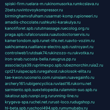
spiski-firm.ru
elara-m.ru
kinomusorka.ru
mkcslava.ru
2bets.ru
vintovoykompressor.ru
birminghamvsfulham.ru
sarmat-komp.ru
pioneeri.ru
amadis-chocolate.ru
shkurki-karakulya.ru
kanotiforet.spb.ru
tutmassage.ru
ecolog.org.ru
praga.spb.ru
falcorussia.ru
autodoctorservis.ru
kamertondom.spb.ru
net-life.net.ru
avto-vozim.ru
sakhcamera.ru
alliance-electro.spb.ru
stroyavt.ru
controlweb1.ru
tdsak74.ru
kinzozo-ru.ru
kvotka.ru
iron-snab.ru
costa-bella.ru
eugrus.pp.ru
associaciya39.ru
primexpo.spb.ru
bezmorchin.ru
ia2.ru
cpt21.ru
ispecspb.ru
regahost.ru
kolosok-elita.ru
tae-kwon.ru
consrio.com.ru
insiam.ru
avegainfo.ru
archery161.ru
bigencyclica.ru
vlast16.ru
korru.net
sarmiento.spb.su
extelopedia.ru
lammin-suo.spb.ru
iskatour.spb.ru
snpi.org.ru
running-line.ru
krygeva-spa.ru
chel.net.ru
rust-loco.ru
dugshop.ru
hl-beta.spb.ru
school494.spb.ru
mymubaby.ru