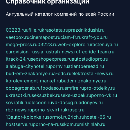
Справочник организаций
Актуальный каталог компаний по всей России
03223.ru
ufille.ru
krasotata.ru
prazdnikdushi.ru
veetbox.ru
cinemapost.ru
ciam-fr.ru
kraft-you.ru
mega-press.ru
03223.ru
web-explore.ru
rastenuya.ru
eurovision-russia.ru
strah-news.ru
freeride-team.ru
itrack-24.ru
sexshopexpress.ru
autostudiopro.ru
alabuga-cityhotel.ru
pornv.ru
atlantpereezd.ru
bud-em-znakomye.ru
a-cdc.ru
elektrostal-news.ru
korolevremont-market.ru
budem-znakomye.ru
oooagrosnab.ru
fpodaso.ru
emfire.ru
pro-otdelky.ru
ukrasotki.ru
seksuzbek.ru
seks-uzbek.ru
porno-vk.ru
sovratili.ru
olecoon.ru
vd-dosug.ru
adonyev.ru
rbc-news.ru
porno-skvirt.ru
krospr.ru
13autor-kolonka.ru
sormol.ru
2rich.ru
hostel-65.ru
hostserve.ru
porno-na-russkom.ru
mishinlab.ru