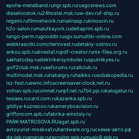
epoha-metalband.ru
ngr.spb.ru
rusgosnews.com
dieselvostok.ru
24hostel.msk.ru
w-dev.ru
f-ship.ru
regsmi.ru
filmnetwork.ru
malinasp.ru
kinosvin.ru
h2o-salon.ru
malutkayork.ru
deltaprim.spb.ru
tango-perm.ru
gooddir.ru
sgv.su
multiki-online.com
webkrasotki.com
cherinvest.ru
detskiy-ostrov.ru
ankou.spb.ru
alvesta1.ru
pdf-creator.ru
nix-files.org.ru
sakhatoday.ru
elektrikersymboler.ru
sputnikyes.ru
golf2club.msk.ru
aeforums.ru
zallclub.ru
multimodal.msk.ru
habaigry.ru
haikko.ru
sobakopedia.ru
isz-fest.ru
ewnc.info
screensaver-clock.net.ru
volnav.spb.ru
comnat.ru
npf.net.ru
7bit.pp.ru
kalugatur.ru
tesiaes.ru
card.com.ru
kazanka.spb.ru
gildiya-kuznecov.ru
kameryboavision.ru
griffoncom.spb.ru
fabrika-emotsiy.ru
PARK-MATROSOVA.RU
agat.spb.ru
avtoyurist-moskva1.ru
hardware.org.ru
схема-авто.рф
dg-lab.ru
angrup.ru
recruiter.spb.ru
music8.spb.ru