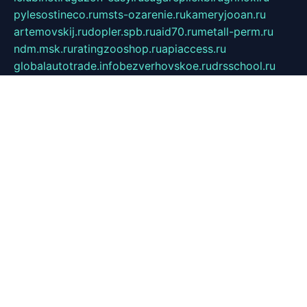
pylesostineco.ru
msts-ozarenie.ru
kameryjooan.ru
artemovskij.ru
dopler.spb.ru
aid70.ru
metall-perm.ru
ndm.msk.ru
ratingzooshop.ru
apiaccess.ru
globalautotrade.info
bezverhovskoe.ru
drsschool.ru
ZOOSMART.SPB.RU
dalakony.ru
medikijob.ru
remontt.spb.ru
photostudia.spb.ru
myragon.ru
terramia.ru
academy62.ru
gardengallereya.ru
rti.com.ru
artem-news.ru
biserinca.ru
krasnodarkurort.com
imshowtv.ru
mebel-v-tule.ru
mobtopik.ru
pcsecurity.net.ru
tool-sib.ru
multimetrunit.ru
sp-tour.ru
fan-cs.ru
santeh-russia.ru
symbian9.net.ru
DSHAIR.RU
tmmotors.spb.ru
xjocuricopii.com
musavtomat.msk.ru
obustrojdom.ru
sovetcik.ru
ybaranovskaya.ru
ppknews.ru
cult-alshei.ru
JAPANRUSSIA.RU
proekciyamebel.ru
imper-finans.ru
rim.org.ru
glamourai.ru
brassminus.ru
zabor-pro.ru
ftn.pp.ru
dorogoe58.ru
laimengpacker.ru
kuzova-zapchasti.ru
sageerp.ru
taxodrom.ru
dsrazvitie.ru
hardcity.net.ru