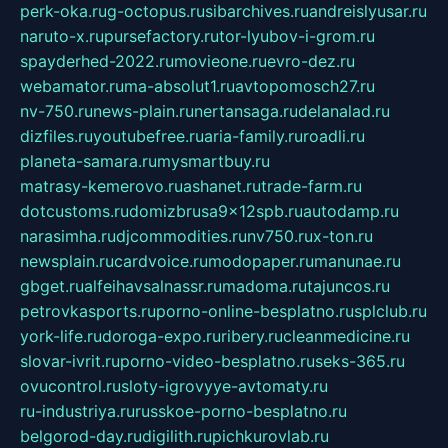
perk-oka.ru
g-octopus.ru
sibarchives.ru
andreislyusar.ru
naruto-x.ru
pursefactory.ru
tor-lyubov-i-grom.ru
spayderhed-2022.ru
movieone.ru
evro-dez.ru
webamator.ru
ma-absolut1.ru
avtopomosch27.ru
nv-750.ru
news-plain.ru
nertansaga.ru
delanalad.ru
dizfiles.ru
youtubefree.ru
aria-family.ru
roadli.ru
planeta-samara.ru
mysmartbuy.ru
matrasy-kemerovo.ru
ashanet.ru
trade-farm.ru
dotcustoms.ru
domizbrusa9x12spb.ru
autodamp.ru
narasimha.ru
djcommodities.ru
nv750.ru
x-ton.ru
newsplain.ru
cardvoice.ru
modopaper.ru
manunae.ru
gbget.ru
alfeihavsalnassr.ru
madoma.ru
tajuncos.ru
petrovkasports.ru
porno-online-besplatno.ru
splclub.ru
york-life.ru
doroga-expo.ru
ribery.ru
cleanmedicine.ru
slovar-ivrit.ru
porno-video-besplatno.ru
seks-365.ru
ovucontrol.ru
sloty-igrovyye-avtomaty.ru
ru-industriya.ru
russkoe-porno-besplatno.ru
belgorod-day.ru
digilith.ru
pichkurovlab.ru