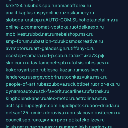
krsk124.ru
kubok.spb.ru
romanofforex.ru
analitikaplus.ru
spyonline.ru
zosikamery.ru
sloboda-ural.pp.ru
AUTO-COM.SU
hohota.net
alimy.ru
online-z.com
aromat-vostoka.ru
otdelkaexp.ru
mobilvest.ru
bbd.net.ru
mebelshop.msk.ru
smp-forum.ru
bastion-td.ru
kosmoscreative.ru
avrmotors.ru
art-galadesign.ru
tiffany-c.ru
ecostep-samara.ru
d-p.spb.ru
галактика73.рф
sko.com.ru
davitamebel-spb.ru
fotsis.ru
tesiaes.ru
kokoroyari.spb.ru
blesna-kazan.ru
mossilver.ru
lenderoq.ru
sergeydobrin.ru
tochkazvuka.msk.ru
people-of-art.ru
bezzubova.ru
clubtibet.ru
orior-aks.ru
dynamoauto.ru
szk-favorit.ru
carlines.ru
flatnsk.ru
kingbolenskaner.ru
alex-motor.ru
astroline.net.ru
act1.spb.ru
polyglot.com.ru
gidlipetsk.ru
ooo-driada.ru
detsad125.ru
mir-zdoroviya.ru
bruslanovo.ru
siterem.ru
council.spb.ru
лодкипатриот.рф
kafekolizey.ru
iclub.net.ru
gazon-easy.ru
sugarepilekb.ru
grinox.ru