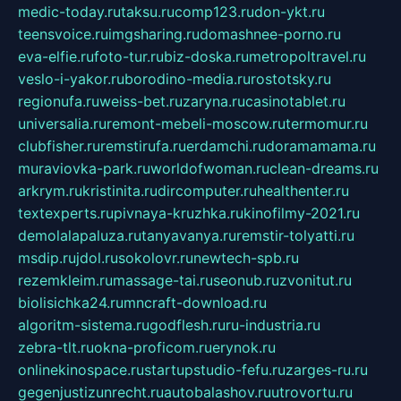
medic-today.ru
taksu.ru
comp123.ru
don-ykt.ru
teensvoice.ru
imgsharing.ru
domashnee-porno.ru
eva-elfie.ru
foto-tur.ru
biz-doska.ru
metropoltravel.ru
veslo-i-yakor.ru
borodino-media.ru
rostotsky.ru
regionufa.ru
weiss-bet.ru
zaryna.ru
casinotablet.ru
universalia.ru
remont-mebeli-moscow.ru
termomur.ru
clubfisher.ru
remstirufa.ru
erdamchi.ru
doramamama.ru
muraviovka-park.ru
worldofwoman.ru
clean-dreams.ru
arkrym.ru
kristinita.ru
dircomputer.ru
healthenter.ru
textexperts.ru
pivnaya-kruzhka.ru
kinofilmy-2021.ru
demolalapaluza.ru
tanyavanya.ru
remstir-tolyatti.ru
msdip.ru
jdol.ru
sokolovr.ru
newtech-spb.ru
rezemkleim.ru
massage-tai.ru
seonub.ru
zvonitut.ru
biolisichka24.ru
mncraft-download.ru
algoritm-sistema.ru
godflesh.ru
ru-industria.ru
zebra-tlt.ru
okna-proficom.ru
erynok.ru
onlinekinospace.ru
startupstudio-fefu.ru
zarges-ru.ru
gegenjustizunrecht.ru
autobalashov.ru
utrovortu.ru