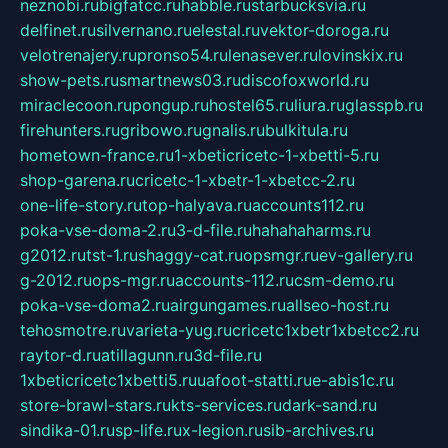
neznobi.ru
bigfatcc.ru
habble.ru
starbucksvia.ru
delfinet.ru
silvernano.ru
elestal.ru
vektor-doroga.ru
velotrenajery.ru
pronso54.ru
lenasever.ru
lovinskix.ru
show-pets.ru
smartnews03.ru
discofoxworld.ru
miraclecoon.ru
pongup.ru
hostel65.ru
liura.ru
glasspb.ru
firehunters.ru
gribowo.ru
gnalis.ru
bulkitula.ru
hometown-france.ru
1-xbeticricetc-1-xbetti-5.ru
shop-garena.ru
cricetc-1-xbetr-1-xbetcc-2.ru
one-life-story.ru
top-halyava.ru
accounts112.ru
poka-vse-doma-2.ru
3-d-file.ru
hahahaharms.ru
g2012.ru
tst-1.ru
shaggy-cat.ru
opsmgr.ru
ev-gallery.ru
g-2012.ru
ops-mgr.ru
accounts-112.ru
csm-demo.ru
poka-vse-doma2.ru
airgungames.ru
allseo-host.ru
tehosmotre.ru
varieta-yug.ru
cricetc1xbetr1xbetcc2.ru
raytor-d.ru
atillagunn.ru
3d-file.ru
1xbeticricetc1xbetti5.ru
uafoot-statti.ru
e-abis1c.ru
store-brawl-stars.ru
kts-services.ru
dark-sand.ru
sindika-01.ru
sp-life.ru
x-legion.ru
sib-archives.ru