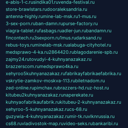
e-abis-1-c.ru
sindika01.ru
venda-festival.ru
store-brawlstars.ru
dooraleksandria.ru
antenna-highly.ru
mine-lab-msk.ru
1-mus.ru
3-sex-porn.ru
ban-damn.ru
purse-factory.ru
viagra-tablet.ru
fasbags.ru
adler-jun.ru
bandamn.ru
fincontech.ru
3sexporn.ru
1mus.ru
darksand.ru
rebus-toys.ru
minelab-msk.ru
alabuga-cityhotel.ru
medsprawo-4-ka.ru
2864420.ru
blagodarenie-spb.ru
zajmy24.ru
tovudyi-4-kuhnyanazakaz.ru
brazzerscom.ru
medsprawo4ka.ru
xehyroo5kuhnyanazakaz.ru
fabrikayfabrikaefabrika.ru
vskrytie-zamkov-moskva-113.ru
biletnadom.ru
zed-online.ru
pimchax.ru
brazzers-hd.ru
z-host.ru
kitubeu2kuhnyanazakaz.ru
naperekate.ru
kuhnyaofabrikaufabrik.ru
kitubeu-2-kuhnyanazakaz.ru
xehyroo-5-kuhnyanazakaz.ru
cs-68.ru
guzywia-4-kuhnyanazakaz.ru
mir-tk.ru
vlknrussia.ru
cs68.ru
vladivostok-map.ru
video-seks.ru
bankaribi.ru