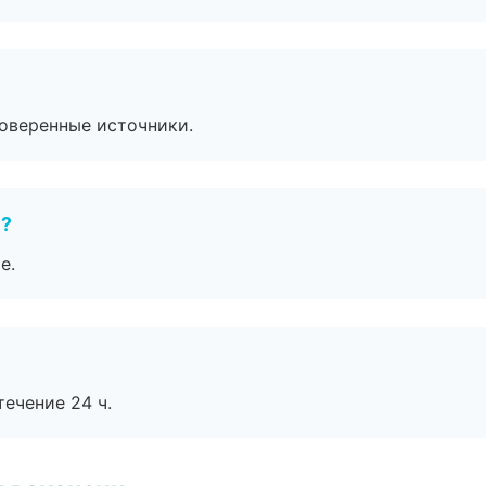
роверенные источники.
е?
е.
течение 24 ч.