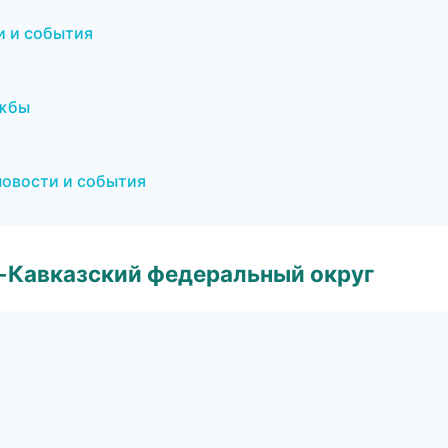
и и события
я
ужбы
новости и события
о-Кавказский федеральный округ