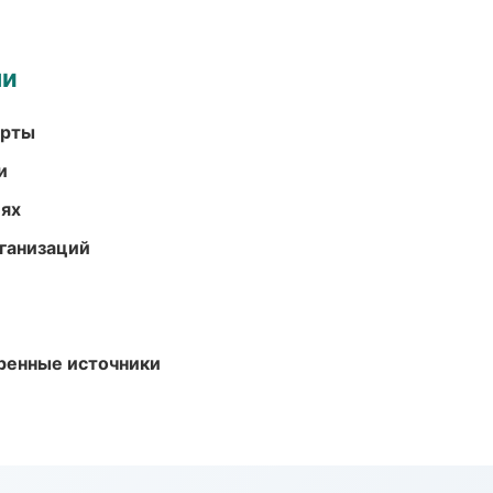
ми
арты
и
иях
ганизаций
еренные источники