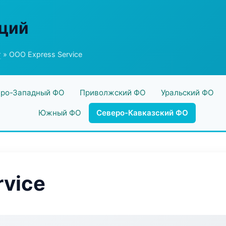
аций
г
» ООО Express Service
ро-Западный ФО
Приволжский ФО
Уральский ФО
Южный ФО
Северо-Кавказский ФО
rvice