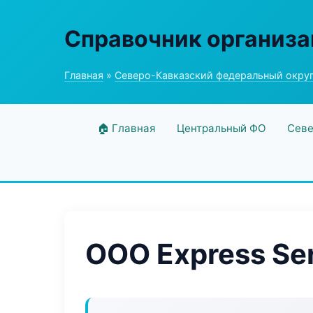
Справочник организ
Главная
»
Северо-Кавказский федеральный окру
🏠 Главная
Центральный ФО
Севе
ООО Express Se