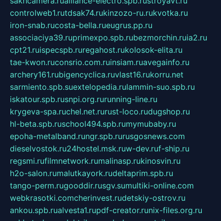
sakhcamera.ru
alliance-electro.spb.ru
stroyavt.ru
controlweb1.ru
tdsak74.ru
kinzozo-ru.ru
kvotka.ru
iron-snab.ru
costa-bella.ru
eugrus.pp.ru
associaciya39.ru
primexpo.spb.ru
bezmorchin.ru
ia2.ru
cpt21.ru
ispecspb.ru
regahost.ru
kolosok-elita.ru
tae-kwon.ru
consrio.com.ru
insiam.ru
avegainfo.ru
archery161.ru
bigencyclica.ru
vlast16.ru
korru.net
sarmiento.spb.su
extelopedia.ru
lammin-suo.spb.ru
iskatour.spb.ru
snpi.org.ru
running-line.ru
krygeva-spa.ru
chel.net.ru
rust-loco.ru
dugshop.ru
hl-beta.spb.ru
school494.spb.ru
mymubaby.ru
epoha-metalband.ru
ngr.spb.ru
rusgosnews.com
dieselvostok.ru
24hostel.msk.ru
w-dev.ru
f-ship.ru
regsmi.ru
filmnetwork.ru
malinasp.ru
kinosvin.ru
h2o-salon.ru
malutkayork.ru
deltaprim.spb.ru
tango-perm.ru
gooddir.ru
sgv.su
multiki-online.com
webkrasotki.com
cherinvest.ru
detskiy-ostrov.ru
ankou.spb.ru
alvesta1.ru
pdf-creator.ru
nix-files.org.ru