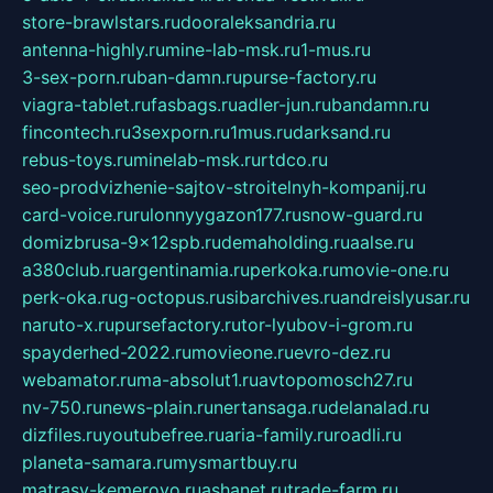
store-brawlstars.ru
dooraleksandria.ru
antenna-highly.ru
mine-lab-msk.ru
1-mus.ru
3-sex-porn.ru
ban-damn.ru
purse-factory.ru
viagra-tablet.ru
fasbags.ru
adler-jun.ru
bandamn.ru
fincontech.ru
3sexporn.ru
1mus.ru
darksand.ru
rebus-toys.ru
minelab-msk.ru
rtdco.ru
seo-prodvizhenie-sajtov-stroitelnyh-kompanij.ru
card-voice.ru
rulonnyygazon177.ru
snow-guard.ru
domizbrusa-9x12spb.ru
demaholding.ru
aalse.ru
a380club.ru
argentinamia.ru
perkoka.ru
movie-one.ru
perk-oka.ru
g-octopus.ru
sibarchives.ru
andreislyusar.ru
naruto-x.ru
pursefactory.ru
tor-lyubov-i-grom.ru
spayderhed-2022.ru
movieone.ru
evro-dez.ru
webamator.ru
ma-absolut1.ru
avtopomosch27.ru
nv-750.ru
news-plain.ru
nertansaga.ru
delanalad.ru
dizfiles.ru
youtubefree.ru
aria-family.ru
roadli.ru
planeta-samara.ru
mysmartbuy.ru
matrasy-kemerovo.ru
ashanet.ru
trade-farm.ru