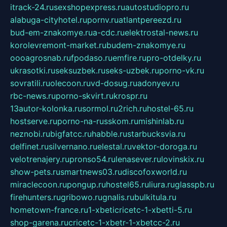
itrack-24.ru
sexshopexpress.ru
autostudiopro.ru
alabuga-cityhotel.ru
pornv.ru
atlantpereezd.ru
bud-em-znakomye.ru
a-cdc.ru
elektrostal-news.ru
korolevremont-market.ru
budem-znakomye.ru
oooagrosnab.ru
fpodaso.ru
emfire.ru
pro-otdelky.ru
ukrasotki.ru
seksuzbek.ru
seks-uzbek.ru
porno-vk.ru
sovratili.ru
olecoon.ru
vd-dosug.ru
adonyev.ru
rbc-news.ru
porno-skvirt.ru
krospr.ru
13autor-kolonka.ru
sormol.ru
2rich.ru
hostel-65.ru
hostserve.ru
porno-na-russkom.ru
mishinlab.ru
neznobi.ru
bigfatcc.ru
habble.ru
starbucksvia.ru
delfinet.ru
silvernano.ru
elestal.ru
vektor-doroga.ru
velotrenajery.ru
pronso54.ru
lenasever.ru
lovinskix.ru
show-pets.ru
smartnews03.ru
discofoxworld.ru
miraclecoon.ru
pongup.ru
hostel65.ru
liura.ru
glasspb.ru
firehunters.ru
gribowo.ru
gnalis.ru
bulkitula.ru
hometown-france.ru
1-xbeticricetc-1-xbetti-5.ru
shop-garena.ru
cricetc-1-xbetr-1-xbetcc-2.ru