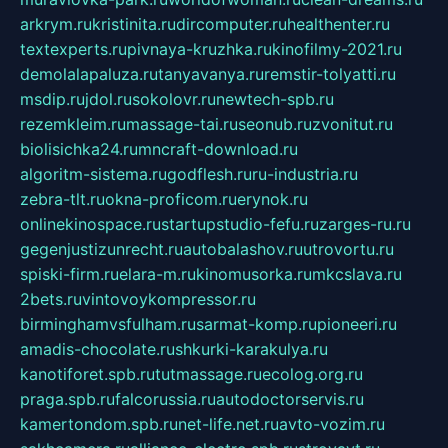
arkrym.ru
kristinita.ru
dircomputer.ru
healthenter.ru
textexperts.ru
pivnaya-kruzhka.ru
kinofilmy-2021.ru
demolalapaluza.ru
tanyavanya.ru
remstir-tolyatti.ru
msdip.ru
jdol.ru
sokolovr.ru
newtech-spb.ru
rezemkleim.ru
massage-tai.ru
seonub.ru
zvonitut.ru
biolisichka24.ru
mncraft-download.ru
algoritm-sistema.ru
godflesh.ru
ru-industria.ru
zebra-tlt.ru
okna-proficom.ru
erynok.ru
onlinekinospace.ru
startupstudio-fefu.ru
zarges-ru.ru
gegenjustizunrecht.ru
autobalashov.ru
utrovortu.ru
spiski-firm.ru
elara-m.ru
kinomusorka.ru
mkcslava.ru
2bets.ru
vintovoykompressor.ru
birminghamvsfulham.ru
sarmat-komp.ru
pioneeri.ru
amadis-chocolate.ru
shkurki-karakulya.ru
kanotiforet.spb.ru
tutmassage.ru
ecolog.org.ru
praga.spb.ru
falcorussia.ru
autodoctorservis.ru
kamertondom.spb.ru
net-life.net.ru
avto-vozim.ru