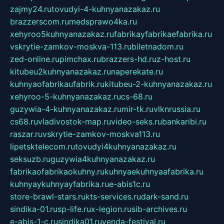
zajmy24.ru
tovudyi-4-kuhnyanazakaz.ru
brazzerscom.ru
medsprawo4ka.ru
xehyroo5kuhnyanazakaz.ru
fabrikayfabrikaefabrika.ru
vskrytie-zamkov-moskva-113.ru
biletnadom.ru
zed-online.ru
pimchax.ru
brazzers-hd.ru
z-host.ru
kitubeu2kuhnyanazakaz.ru
naperekate.ru
kuhnyaofabrikaufabrik.ru
kitubeu-2-kuhnyanazakaz.ru
xehyroo-5-kuhnyanazakaz.ru
cs-68.ru
guzywia-4-kuhnyanazakaz.ru
mir-tk.ru
vlknrussia.ru
cs68.ru
vladivostok-map.ru
video-seks.ru
bankaribi.ru
raszar.ru
vskrytie-zamkov-moskva113.ru
lipetsktelecom.ru
tovudyi4kuhnyanazakaz.ru
seksuzb.ru
guzywia4kuhnyanazakaz.ru
fabrikaofabrikaokuhny.ru
kuhnyaekuhnyaafabrika.ru
kuhnyaykuhnyayfabrika.ru
e-abis1c.ru
store-brawl-stars.ru
kts-services.ru
dark-sand.ru
sindika-01.ru
sp-life.ru
x-legion.ru
sib-archives.ru
e-abis-1-c.ru
sindika01.ru
venda-festival.ru