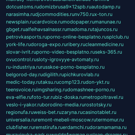
dotcustoms.ru
domizbrusa9x12spb.ru
autodamp.ru
narasimha.ru
djcommodities.ru
nv750.ru
x-ton.ru
newsplain.ru
cardvoice.ru
modopaper.ru
manunae.ru
gbget.ru
alfeihavsalnassr.ru
madoma.ru
tajuncos.ru
petrovkasports.ru
porno-online-besplatno.ru
splclub.ru
york-life.ru
doroga-expo.ru
ribery.ru
cleanmedicine.ru
slovar-ivrit.ru
porno-video-besplatno.ru
seks-365.ru
ovucontrol.ru
sloty-igrovyye-avtomaty.ru
ru-industriya.ru
russkoe-porno-besplatno.ru
belgorod-day.ru
digilith.ru
pichkurovlab.ru
medic-today.ru
taksu.ru
comp123.ru
don-ykt.ru
teensvoice.ru
imgsharing.ru
domashnee-porno.ru
eva-elfie.ru
foto-tur.ru
biz-doska.ru
metropoltravel.ru
veslo-i-yakor.ru
borodino-media.ru
rostotsky.ru
regionufa.ru
weiss-bet.ru
zaryna.ru
casinotablet.ru
universalia.ru
remont-mebeli-moscow.ru
termomur.ru
clubfisher.ru
remstirufa.ru
erdamchi.ru
doramamama.ru
muraviovka-park.ru
worldofwoman.ru
clean-dreams.ru