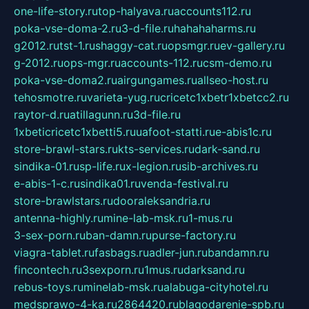
one-life-story.ru
top-halyava.ru
accounts112.ru
poka-vse-doma-2.ru
3-d-file.ru
hahahaharms.ru
g2012.ru
tst-1.ru
shaggy-cat.ru
opsmgr.ru
ev-gallery.ru
g-2012.ru
ops-mgr.ru
accounts-112.ru
csm-demo.ru
poka-vse-doma2.ru
airgungames.ru
allseo-host.ru
tehosmotre.ru
varieta-yug.ru
cricetc1xbetr1xbetcc2.ru
raytor-d.ru
atillagunn.ru
3d-file.ru
1xbeticricetc1xbetti5.ru
uafoot-statti.ru
e-abis1c.ru
store-brawl-stars.ru
kts-services.ru
dark-sand.ru
sindika-01.ru
sp-life.ru
x-legion.ru
sib-archives.ru
e-abis-1-c.ru
sindika01.ru
venda-festival.ru
store-brawlstars.ru
dooraleksandria.ru
antenna-highly.ru
mine-lab-msk.ru
1-mus.ru
3-sex-porn.ru
ban-damn.ru
purse-factory.ru
viagra-tablet.ru
fasbags.ru
adler-jun.ru
bandamn.ru
fincontech.ru
3sexporn.ru
1mus.ru
darksand.ru
rebus-toys.ru
minelab-msk.ru
alabuga-cityhotel.ru
medsprawo-4-ka.ru
2864420.ru
blagodarenie-spb.ru