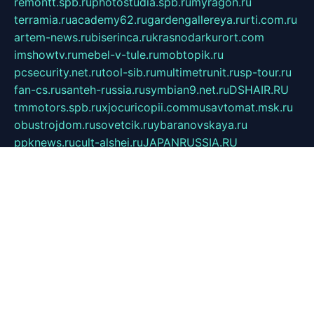
remontt.spb.ru
photostudia.spb.ru
myragon.ru
terramia.ru
academy62.ru
gardengallereya.ru
rti.com.ru
artem-news.ru
biserinca.ru
krasnodarkurort.com
imshowtv.ru
mebel-v-tule.ru
mobtopik.ru
pcsecurity.net.ru
tool-sib.ru
multimetrunit.ru
sp-tour.ru
fan-cs.ru
santeh-russia.ru
symbian9.net.ru
DSHAIR.RU
tmmotors.spb.ru
xjocuricopii.com
musavtomat.msk.ru
obustrojdom.ru
sovetcik.ru
ybaranovskaya.ru
ppknews.ru
cult-alshei.ru
JAPANRUSSIA.RU
proekciyamebel.ru
imper-finans.ru
rim.org.ru
glamourai.ru
brassminus.ru
zabor-pro.ru
ftn.pp.ru
dorogoe58.ru
laimengpacker.ru
kuzova-zapchasti.ru
sageerp.ru
taxodrom.ru
dsrazvitie.ru
hardcity.net.ru
ratinghomegames.ru
topservice25.ru
gubernyan.ru
gtglasslined.ru
ii4.ru
tssport.spb.ru
andorra24.com
blackwallstreet.ru
oboimos.ru
optim-doors.com.ru
ikuch.ru
nycr.org.ru
npa21.ru
vremya-ch.spb.ru
desert000.ru
ivtorgi.ru
ifiori.ru
catalog-statei.ru