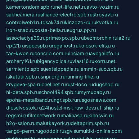
kamertondom.spb.ru
net-life.net.ru
avto-vozim.ru
sakhcamera.ru
alliance-electro.spb.ru
stroyavt.ru
controlweb1.ru
tdsak74.ru
kinzozo-ru.ru
kvotka.ru
iron-snab.ru
costa-bella.ru
eugrus.pp.ru
associaciya39.ru
primexpo.spb.ru
bezmorchin.ru
ia2.ru
cpt21.ru
ispecspb.ru
regahost.ru
kolosok-elita.ru
tae-kwon.ru
consrio.com.ru
insiam.ru
avegainfo.ru
archery161.ru
bigencyclica.ru
vlast16.ru
korru.net
sarmiento.spb.su
extelopedia.ru
lammin-suo.spb.ru
iskatour.spb.ru
snpi.org.ru
running-line.ru
krygeva-spa.ru
chel.net.ru
rust-loco.ru
dugshop.ru
hl-beta.spb.ru
school494.spb.ru
mymubaby.ru
epoha-metalband.ru
ngr.spb.ru
rusgosnews.com
dieselvostok.ru
24hostel.msk.ru
w-dev.ru
f-ship.ru
regsmi.ru
filmnetwork.ru
malinasp.ru
kinosvin.ru
h2o-salon.ru
malutkayork.ru
deltaprim.spb.ru
tango-perm.ru
gooddir.ru
sgv.su
multiki-online.com
webkrasotki.com
cherinvest.ru
detskiy-ostrov.ru