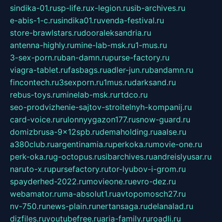
sindika-01.ru
sp-life.ru
x-legion.ru
sib-archives.ru
e-abis-1-c.ru
sindika01.ru
venda-festival.ru
store-brawlstars.ru
dooraleksandria.ru
antenna-highly.ru
mine-lab-msk.ru
1-mus.ru
3-sex-porn.ru
ban-damn.ru
purse-factory.ru
viagra-tablet.ru
fasbags.ru
adler-jun.ru
bandamn.ru
fincontech.ru
3sexporn.ru
1mus.ru
darksand.ru
rebus-toys.ru
minelab-msk.ru
rtdco.ru
seo-prodvizhenie-sajtov-stroitelnyh-kompanij.ru
card-voice.ru
rulonnyygazon177.ru
snow-guard.ru
domizbrusa-9x12spb.ru
demaholding.ru
aalse.ru
a380club.ru
argentinamia.ru
perkoka.ru
movie-one.ru
perk-oka.ru
g-octopus.ru
sibarchives.ru
andreislyusar.ru
naruto-x.ru
pursefactory.ru
tor-lyubov-i-grom.ru
spayderhed-2022.ru
movieone.ru
evro-dez.ru
webamator.ru
ma-absolut1.ru
avtopomosch27.ru
nv-750.ru
news-plain.ru
nertansaga.ru
delanalad.ru
dizfiles.ru
youtubefree.ru
aria-family.ru
roadli.ru