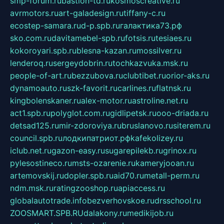
smp-forum.ru
bastion-td.ru
kosmoscreative.ru
avrmotors.ru
art-galadesign.ru
tiffany-c.ru
ecostep-samara.ru
d-p.spb.ru
галактика73.рф
sko.com.ru
davitamebel-spb.ru
fotsis.ru
tesiaes.ru
kokoroyari.spb.ru
blesna-kazan.ru
mossilver.ru
lenderoq.ru
sergeydobrin.ru
tochkazvuka.msk.ru
people-of-art.ru
bezzubova.ru
clubtibet.ru
orior-aks.ru
dynamoauto.ru
szk-favorit.ru
carlines.ru
flatnsk.ru
kingbolenskaner.ru
alex-motor.ru
astroline.net.ru
act1.spb.ru
polyglot.com.ru
gidlipetsk.ru
ooo-driada.ru
detsad125.ru
mir-zdoroviya.ru
bruslanovo.ru
siterem.ru
council.spb.ru
лодкипатриот.рф
kafekolizey.ru
iclub.net.ru
gazon-easy.ru
sugarepilekb.ru
grinox.ru
pylesostineco.ru
msts-ozarenie.ru
kameryjooan.ru
artemovskij.ru
dopler.spb.ru
aid70.ru
metall-perm.ru
ndm.msk.ru
ratingzooshop.ru
apiaccess.ru
globalautotrade.info
bezverhovskoe.ru
drsschool.ru
ZOOSMART.SPB.RU
dalakony.ru
medikijob.ru