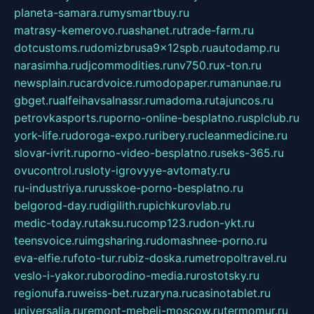
planeta-samara.ru
mysmartbuy.ru
matrasy-kemerovo.ru
ashanet.ru
trade-farm.ru
dotcustoms.ru
domizbrusa9x12spb.ru
autodamp.ru
narasimha.ru
djcommodities.ru
nv750.ru
x-ton.ru
newsplain.ru
cardvoice.ru
modopaper.ru
manunae.ru
gbget.ru
alfeihavsalnassr.ru
madoma.ru
tajuncos.ru
petrovkasports.ru
porno-online-besplatno.ru
splclub.ru
york-life.ru
doroga-expo.ru
ribery.ru
cleanmedicine.ru
slovar-ivrit.ru
porno-video-besplatno.ru
seks-365.ru
ovucontrol.ru
sloty-igrovyye-avtomaty.ru
ru-industriya.ru
russkoe-porno-besplatno.ru
belgorod-day.ru
digilith.ru
pichkurovlab.ru
medic-today.ru
taksu.ru
comp123.ru
don-ykt.ru
teensvoice.ru
imgsharing.ru
domashnee-porno.ru
eva-elfie.ru
foto-tur.ru
biz-doska.ru
metropoltravel.ru
veslo-i-yakor.ru
borodino-media.ru
rostotsky.ru
regionufa.ru
weiss-bet.ru
zaryna.ru
casinotablet.ru
universalia.ru
remont-mebeli-moscow.ru
termomur.ru