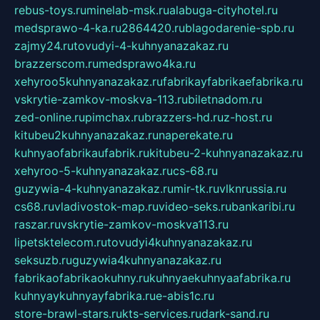
rebus-toys.ru
minelab-msk.ru
alabuga-cityhotel.ru
medsprawo-4-ka.ru
2864420.ru
blagodarenie-spb.ru
zajmy24.ru
tovudyi-4-kuhnyanazakaz.ru
brazzerscom.ru
medsprawo4ka.ru
xehyroo5kuhnyanazakaz.ru
fabrikayfabrikaefabrika.ru
vskrytie-zamkov-moskva-113.ru
biletnadom.ru
zed-online.ru
pimchax.ru
brazzers-hd.ru
z-host.ru
kitubeu2kuhnyanazakaz.ru
naperekate.ru
kuhnyaofabrikaufabrik.ru
kitubeu-2-kuhnyanazakaz.ru
xehyroo-5-kuhnyanazakaz.ru
cs-68.ru
guzywia-4-kuhnyanazakaz.ru
mir-tk.ru
vlknrussia.ru
cs68.ru
vladivostok-map.ru
video-seks.ru
bankaribi.ru
raszar.ru
vskrytie-zamkov-moskva113.ru
lipetsktelecom.ru
tovudyi4kuhnyanazakaz.ru
seksuzb.ru
guzywia4kuhnyanazakaz.ru
fabrikaofabrikaokuhny.ru
kuhnyaekuhnyaafabrika.ru
kuhnyaykuhnyayfabrika.ru
e-abis1c.ru
store-brawl-stars.ru
kts-services.ru
dark-sand.ru