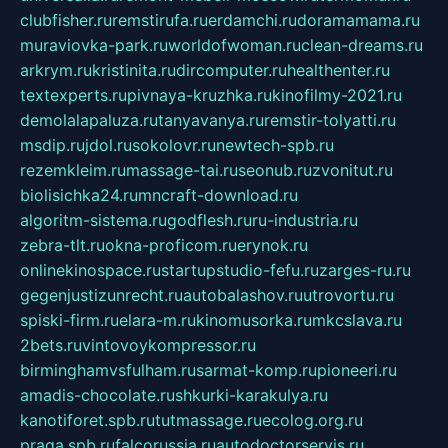
clubfisher.ru
remstirufa.ru
erdamchi.ru
doramamama.ru
muraviovka-park.ru
worldofwoman.ru
clean-dreams.ru
arkrym.ru
kristinita.ru
dircomputer.ru
healthenter.ru
textexperts.ru
pivnaya-kruzhka.ru
kinofilmy-2021.ru
demolalapaluza.ru
tanyavanya.ru
remstir-tolyatti.ru
msdip.ru
jdol.ru
sokolovr.ru
newtech-spb.ru
rezemkleim.ru
massage-tai.ru
seonub.ru
zvonitut.ru
biolisichka24.ru
mncraft-download.ru
algoritm-sistema.ru
godflesh.ru
ru-industria.ru
zebra-tlt.ru
okna-proficom.ru
erynok.ru
onlinekinospace.ru
startupstudio-fefu.ru
zarges-ru.ru
gegenjustizunrecht.ru
autobalashov.ru
utrovortu.ru
spiski-firm.ru
elara-m.ru
kinomusorka.ru
mkcslava.ru
2bets.ru
vintovoykompressor.ru
birminghamvsfulham.ru
sarmat-komp.ru
pioneeri.ru
amadis-chocolate.ru
shkurki-karakulya.ru
kanotiforet.spb.ru
tutmassage.ru
ecolog.org.ru
praga.spb.ru
falcorussia.ru
autodoctorservis.ru