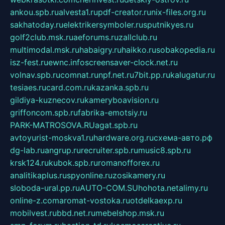
ankou.spb.ru
alvesta1.ru
pdf-creator.ru
nix-files.org.ru
sakhatoday.ru
elektrikersymboler.ru
sputnikyes.ru
golf2club.msk.ru
aeforums.ru
zallclub.ru
multimodal.msk.ru
habaigry.ru
haikko.ru
sobakopedia.ru
isz-fest.ru
ewnc.info
screensaver-clock.net.ru
volnav.spb.ru
comnat.ru
npf.net.ru
7bit.pp.ru
kalugatur.ru
tesiaes.ru
card.com.ru
kazanka.spb.ru
gildiya-kuznecov.ru
kameryboavision.ru
griffoncom.spb.ru
fabrika-emotsiy.ru
PARK-MATROSOVA.RU
agat.spb.ru
avtoyurist-moskva1.ru
hardware.org.ru
схема-авто.рф
dg-lab.ru
angrup.ru
recruiter.spb.ru
music8.spb.ru
krsk124.ru
kubok.spb.ru
romanofforex.ru
analitikaplus.ru
spyonline.ru
zosikamery.ru
sloboda-ural.pp.ru
AUTO-COM.SU
hohota.net
alimy.ru
online-z.com
aromat-vostoka.ru
otdelkaexp.ru
mobilvest.ru
bbd.net.ru
mebelshop.msk.ru