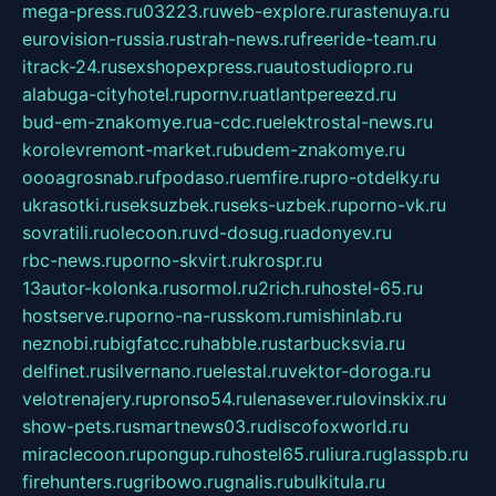
mega-press.ru
03223.ru
web-explore.ru
rastenuya.ru
eurovision-russia.ru
strah-news.ru
freeride-team.ru
itrack-24.ru
sexshopexpress.ru
autostudiopro.ru
alabuga-cityhotel.ru
pornv.ru
atlantpereezd.ru
bud-em-znakomye.ru
a-cdc.ru
elektrostal-news.ru
korolevremont-market.ru
budem-znakomye.ru
oooagrosnab.ru
fpodaso.ru
emfire.ru
pro-otdelky.ru
ukrasotki.ru
seksuzbek.ru
seks-uzbek.ru
porno-vk.ru
sovratili.ru
olecoon.ru
vd-dosug.ru
adonyev.ru
rbc-news.ru
porno-skvirt.ru
krospr.ru
13autor-kolonka.ru
sormol.ru
2rich.ru
hostel-65.ru
hostserve.ru
porno-na-russkom.ru
mishinlab.ru
neznobi.ru
bigfatcc.ru
habble.ru
starbucksvia.ru
delfinet.ru
silvernano.ru
elestal.ru
vektor-doroga.ru
velotrenajery.ru
pronso54.ru
lenasever.ru
lovinskix.ru
show-pets.ru
smartnews03.ru
discofoxworld.ru
miraclecoon.ru
pongup.ru
hostel65.ru
liura.ru
glasspb.ru
firehunters.ru
gribowo.ru
gnalis.ru
bulkitula.ru