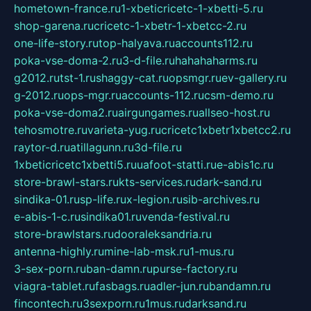
hometown-france.ru
1-xbeticricetc-1-xbetti-5.ru
shop-garena.ru
cricetc-1-xbetr-1-xbetcc-2.ru
one-life-story.ru
top-halyava.ru
accounts112.ru
poka-vse-doma-2.ru
3-d-file.ru
hahahaharms.ru
g2012.ru
tst-1.ru
shaggy-cat.ru
opsmgr.ru
ev-gallery.ru
g-2012.ru
ops-mgr.ru
accounts-112.ru
csm-demo.ru
poka-vse-doma2.ru
airgungames.ru
allseo-host.ru
tehosmotre.ru
varieta-yug.ru
cricetc1xbetr1xbetcc2.ru
raytor-d.ru
atillagunn.ru
3d-file.ru
1xbeticricetc1xbetti5.ru
uafoot-statti.ru
e-abis1c.ru
store-brawl-stars.ru
kts-services.ru
dark-sand.ru
sindika-01.ru
sp-life.ru
x-legion.ru
sib-archives.ru
e-abis-1-c.ru
sindika01.ru
venda-festival.ru
store-brawlstars.ru
dooraleksandria.ru
antenna-highly.ru
mine-lab-msk.ru
1-mus.ru
3-sex-porn.ru
ban-damn.ru
purse-factory.ru
viagra-tablet.ru
fasbags.ru
adler-jun.ru
bandamn.ru
fincontech.ru
3sexporn.ru
1mus.ru
darksand.ru