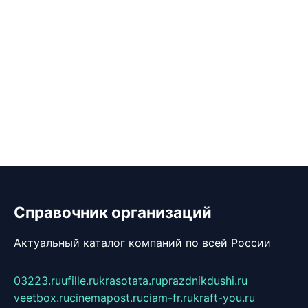
Справочник организаций
Актуальный каталог компаний по всей России
03223.ru
ufille.ru
krasotata.ru
prazdnikdushi.ru
veetbox.ru
cinemapost.ru
ciam-fr.ru
kraft-you.ru