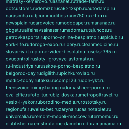
matrasy-kemerovo.ru
ashanet.ru
trade-farm.ru
dotcustoms.ru
domizbrusa9x12spb.ru
autodamp.ru
narasimha.ru
djcommodities.ru
nv750.ru
x-ton.ru
newsplain.ru
cardvoice.ru
modopaper.ru
manunae.ru
gbget.ru
alfeihavsalnassr.ru
madoma.ru
tajuncos.ru
petrovkasports.ru
porno-online-besplatno.ru
splclub.ru
york-life.ru
doroga-expo.ru
ribery.ru
cleanmedicine.ru
slovar-ivrit.ru
porno-video-besplatno.ru
seks-365.ru
ovucontrol.ru
sloty-igrovyye-avtomaty.ru
ru-industriya.ru
russkoe-porno-besplatno.ru
belgorod-day.ru
digilith.ru
pichkurovlab.ru
medic-today.ru
taksu.ru
comp123.ru
don-ykt.ru
teensvoice.ru
imgsharing.ru
domashnee-porno.ru
eva-elfie.ru
foto-tur.ru
biz-doska.ru
metropoltravel.ru
veslo-i-yakor.ru
borodino-media.ru
rostotsky.ru
regionufa.ru
weiss-bet.ru
zaryna.ru
casinotablet.ru
universalia.ru
remont-mebeli-moscow.ru
termomur.ru
clubfisher.ru
remstirufa.ru
erdamchi.ru
doramamama.ru