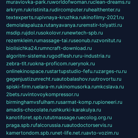
muraviovka-park.ru
worldofwoman.ru
clean-dreams.ru
arkrym.ru
kristinita.ru
dircomputer.ru
healthenter.ru
textexperts.ru
pivnaya-kruzhka.ru
kinofilmy-2021.ru
demolalapaluza.ru
tanyavanya.ru
remstir-tolyatti.ru
msdip.ru
jdol.ru
sokolovr.ru
newtech-spb.ru
rezemkleim.ru
massage-tai.ru
seonub.ru
zvonitut.ru
biolisichka24.ru
mncraft-download.ru
algoritm-sistema.ru
godflesh.ru
ru-industria.ru
zebra-tlt.ru
okna-proficom.ru
erynok.ru
onlinekinospace.ru
startupstudio-fefu.ru
zarges-ru.ru
gegenjustizunrecht.ru
autobalashov.ru
utrovortu.ru
spiski-firm.ru
elara-m.ru
kinomusorka.ru
mkcslava.ru
2bets.ru
vintovoykompressor.ru
birminghamvsfulham.ru
sarmat-komp.ru
pioneeri.ru
amadis-chocolate.ru
shkurki-karakulya.ru
kanotiforet.spb.ru
tutmassage.ru
ecolog.org.ru
praga.spb.ru
falcorussia.ru
autodoctorservis.ru
kamertondom.spb.ru
net-life.net.ru
avto-vozim.ru