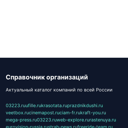
Справочник организаций
Актуальный каталог компаний по всей России
03223.ru
ufille.ru
krasotata.ru
prazdnikdushi.ru
veetbox.ru
cinemapost.ru
ciam-fr.ru
kraft-you.ru
mega-press.ru
03223.ru
web-explore.ru
rastenuya.ru
eurovision-russia.ru
strah-news.ru
freeride-team.ru