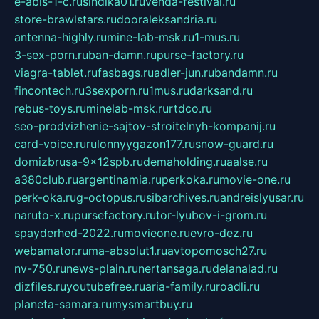
e-abis-1-c.ru
sindika01.ru
venda-festival.ru
store-brawlstars.ru
dooraleksandria.ru
antenna-highly.ru
mine-lab-msk.ru
1-mus.ru
3-sex-porn.ru
ban-damn.ru
purse-factory.ru
viagra-tablet.ru
fasbags.ru
adler-jun.ru
bandamn.ru
fincontech.ru
3sexporn.ru
1mus.ru
darksand.ru
rebus-toys.ru
minelab-msk.ru
rtdco.ru
seo-prodvizhenie-sajtov-stroitelnyh-kompanij.ru
card-voice.ru
rulonnyygazon177.ru
snow-guard.ru
domizbrusa-9x12spb.ru
demaholding.ru
aalse.ru
a380club.ru
argentinamia.ru
perkoka.ru
movie-one.ru
perk-oka.ru
g-octopus.ru
sibarchives.ru
andreislyusar.ru
naruto-x.ru
pursefactory.ru
tor-lyubov-i-grom.ru
spayderhed-2022.ru
movieone.ru
evro-dez.ru
webamator.ru
ma-absolut1.ru
avtopomosch27.ru
nv-750.ru
news-plain.ru
nertansaga.ru
delanalad.ru
dizfiles.ru
youtubefree.ru
aria-family.ru
roadli.ru
planeta-samara.ru
mysmartbuy.ru