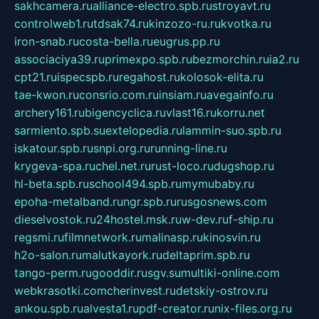
sakhcamera.ru
alliance-electro.spb.ru
stroyavt.ru
controlweb1.ru
tdsak74.ru
kinzozo-ru.ru
kvotka.ru
iron-snab.ru
costa-bella.ru
eugrus.pp.ru
associaciya39.ru
primexpo.spb.ru
bezmorchin.ru
ia2.ru
cpt21.ru
ispecspb.ru
regahost.ru
kolosok-elita.ru
tae-kwon.ru
consrio.com.ru
insiam.ru
avegainfo.ru
archery161.ru
bigencyclica.ru
vlast16.ru
korru.net
sarmiento.spb.su
extelopedia.ru
lammin-suo.spb.ru
iskatour.spb.ru
snpi.org.ru
running-line.ru
krygeva-spa.ru
chel.net.ru
rust-loco.ru
dugshop.ru
hl-beta.spb.ru
school494.spb.ru
mymubaby.ru
epoha-metalband.ru
ngr.spb.ru
rusgosnews.com
dieselvostok.ru
24hostel.msk.ru
w-dev.ru
f-ship.ru
regsmi.ru
filmnetwork.ru
malinasp.ru
kinosvin.ru
h2o-salon.ru
malutkayork.ru
deltaprim.spb.ru
tango-perm.ru
gooddir.ru
sgv.su
multiki-online.com
webkrasotki.com
cherinvest.ru
detskiy-ostrov.ru
ankou.spb.ru
alvesta1.ru
pdf-creator.ru
nix-files.org.ru