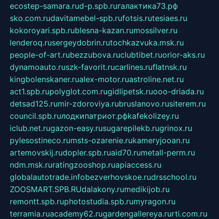
ecostep-samara.ru
d-p.spb.ru
галактика73.рф
sko.com.ru
davitamebel-spb.ru
fotsis.ru
tesiaes.ru
kokoroyari.spb.ru
blesna-kazan.ru
mossilver.ru
lenderoq.ru
sergeydobrin.ru
tochkazvuka.msk.ru
people-of-art.ru
bezzubova.ru
clubtibet.ru
orior-aks.ru
dynamoauto.ru
szk-favorit.ru
carlines.ru
flatnsk.ru
kingbolenskaner.ru
alex-motor.ru
astroline.net.ru
act1.spb.ru
polyglot.com.ru
gidlipetsk.ru
ooo-driada.ru
detsad125.ru
mir-zdoroviya.ru
bruslanovo.ru
siterem.ru
council.spb.ru
лодкипатриот.рф
kafekolizey.ru
iclub.net.ru
gazon-easy.ru
sugarepilekb.ru
grinox.ru
pylesostineco.ru
msts-ozarenie.ru
kameryjooan.ru
artemovskij.ru
dopler.spb.ru
aid70.ru
metall-perm.ru
ndm.msk.ru
ratingzooshop.ru
apiaccess.ru
globalautotrade.info
bezverhovskoe.ru
drsschool.ru
ZOOSMART.SPB.RU
dalakony.ru
medikijob.ru
remontt.spb.ru
photostudia.spb.ru
myragon.ru
terramia.ru
academy62.ru
gardengallereya.ru
rti.com.ru