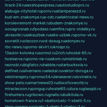
itrack-24.ru
sexshopexpress.ru
autostudiopro.ru
alabuga-cityhotel.ru
pornv.ru
atlantpereezd.ru
bud-em-znakomye.ru
a-cdc.ru
elektrostal-news.ru
korolevremont-market.ru
budem-znakomye.ru
oooagrosnab.ru
fpodaso.ru
emfire.ru
pro-otdelky.ru
ukrasotki.ru
seksuzbek.ru
seks-uzbek.ru
porno-vk.ru
sovratili.ru
olecoon.ru
vd-dosug.ru
adonyev.ru
rbc-news.ru
porno-skvirt.ru
krospr.ru
13autor-kolonka.ru
sormol.ru
2rich.ru
hostel-65.ru
hostserve.ru
porno-na-russkom.ru
mishinlab.ru
neznobi.ru
bigfatcc.ru
habble.ru
starbucksvia.ru
delfinet.ru
silvernano.ru
elestal.ru
vektor-doroga.ru
velotrenajery.ru
pronso54.ru
lenasever.ru
lovinskix.ru
show-pets.ru
smartnews03.ru
discofoxworld.ru
miraclecoon.ru
pongup.ru
hostel65.ru
liura.ru
glasspb.ru
firehunters.ru
gribowo.ru
gnalis.ru
bulkitula.ru
hometown-france.ru
1-xbeticricetc-1-xbetti-5.ru
shop-garena.ru
cricetc-1-xbetr-1-xbetcc-2.ru