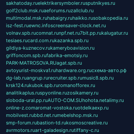
sakhatoday.ru
elektrikersymboler.ru
sputnikyes.ru
golf2club.msk.ru
aeforums.ru
zallclub.ru
multimodal.msk.ru
habaigry.ru
haikko.ru
sobakopedia.ru
isz-fest.ru
ewnc.info
screensaver-clock.net.ru
volnav.spb.ru
comnat.ru
npf.net.ru
7bit.pp.ru
kalugatur.ru
tesiaes.ru
card.com.ru
kazanka.spb.ru
gildiya-kuznecov.ru
kameryboavision.ru
griffoncom.spb.ru
fabrika-emotsiy.ru
PARK-MATROSOVA.RU
agat.spb.ru
avtoyurist-moskva1.ru
hardware.org.ru
схема-авто.рф
dg-lab.ru
angrup.ru
recruiter.spb.ru
music8.spb.ru
krsk124.ru
kubok.spb.ru
romanofforex.ru
analitikaplus.ru
spyonline.ru
zosikamery.ru
sloboda-ural.pp.ru
AUTO-COM.SU
hohota.net
alimy.ru
online-z.com
aromat-vostoka.ru
otdelkaexp.ru
mobilvest.ru
bbd.net.ru
mebelshop.msk.ru
smp-forum.ru
bastion-td.ru
kosmoscreative.ru
avrmotors.ru
art-galadesign.ru
tiffany-c.ru