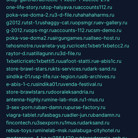
one-life-story.ru
top-halyava.ru
accounts112.ru
poka-vse-doma-2.ru
3-d-file.ru
hahahaharms.ru
g2012.ru
tst-1.ru
shaggy-cat.ru
opsmgr.ru
ev-gallery.ru
g-2012.ru
ops-mgr.ru
accounts-112.ru
csm-demo.ru
poka-vse-doma2.ru
airgungames.ru
allseo-host.ru
tehosmotre.ru
varieta-yug.ru
cricetc1xbetr1xbetcc2.ru
raytor-d.ru
atillagunn.ru
3d-file.ru
1xbeticricetc1xbetti5.ru
uafoot-statti.ru
e-abis1c.ru
store-brawl-stars.ru
kts-services.ru
dark-sand.ru
sindika-01.ru
sp-life.ru
x-legion.ru
sib-archives.ru
e-abis-1-c.ru
sindika01.ru
venda-festival.ru
store-brawlstars.ru
dooraleksandria.ru
antenna-highly.ru
mine-lab-msk.ru
1-mus.ru
3-sex-porn.ru
ban-damn.ru
purse-factory.ru
viagra-tablet.ru
fasbags.ru
adler-jun.ru
bandamn.ru
fincontech.ru
3sexporn.ru
1mus.ru
darksand.ru
rebus-toys.ru
minelab-msk.ru
alabuga-cityhotel.ru
medsprawo-4-ka.ru
2864420.ru
blagodarenie-spb.ru