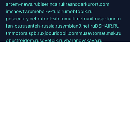
artem-news.ru
biserinca.ru
krasnodarkurort.com
imshowtv.ru
mebel-v-tule.ru
mobtopik.ru
pcsecurity.net.ru
tool-sib.ru
multimetrunit.ru
sp-tour.ru
fan-cs.ru
santeh-russia.ru
symbian9.net.ru
DSHAIR.RU
tmmotors.spb.ru
xjocuricopii.com
musavtomat.msk.ru
obustrojdom.ru
sovetcik.ru
ybaranovskaya.ru
ppknews.ru
cult-alshei.ru
JAPANRUSSIA.RU
proekciyamebel.ru
imper-finans.ru
rim.org.ru
glamourai.ru
brassminus.ru
zabor-pro.ru
ftn.pp.ru
dorogoe58.ru
laimengpacker.ru
kuzova-zapchasti.ru
sageerp.ru
taxodrom.ru
dsrazvitie.ru
hardcity.net.ru
ratinghomegames.ru
topservice25.ru
gubernyan.ru
gtglasslined.ru
ii4.ru
tssport.spb.ru
andorra24.com
blackwallstreet.ru
oboimos.ru
optim-doors.com.ru
ikuch.ru
nycr.org.ru
npa21.ru
vremya-ch.spb.ru
desert000.ru
ivtorgi.ru
ifiori.ru
catalog-statei.ru
dcv.org.ru
spetsmaster174.ru
ipkameryhiseeu.ru
dum26.ru
ruspol.spb.ru
fr-opendp.ru
kam-solnyshko.ru