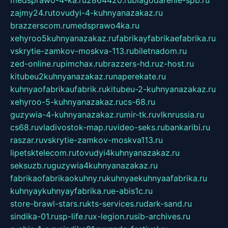
zajmy24.ru
tovudyi-4-kuhnyanazakaz.ru
brazzerscom.ru
medsprawo4ka.ru
xehyroo5kuhnyanazakaz.ru
fabrikayfabrikaefabrika.ru
vskrytie-zamkov-moskva-113.ru
biletnadom.ru
zed-online.ru
pimchax.ru
brazzers-hd.ru
z-host.ru
kitubeu2kuhnyanazakaz.ru
naperekate.ru
kuhnyaofabrikaufabrik.ru
kitubeu-2-kuhnyanazakaz.ru
xehyroo-5-kuhnyanazakaz.ru
cs-68.ru
guzywia-4-kuhnyanazakaz.ru
mir-tk.ru
vlknrussia.ru
cs68.ru
vladivostok-map.ru
video-seks.ru
bankaribi.ru
raszar.ru
vskrytie-zamkov-moskva113.ru
lipetsktelecom.ru
tovudyi4kuhnyanazakaz.ru
seksuzb.ru
guzywia4kuhnyanazakaz.ru
fabrikaofabrikaokuhny.ru
kuhnyaekuhnyaafabrika.ru
kuhnyaykuhnyayfabrika.ru
e-abis1c.ru
store-brawl-stars.ru
kts-services.ru
dark-sand.ru
sindika-01.ru
sp-life.ru
x-legion.ru
sib-archives.ru