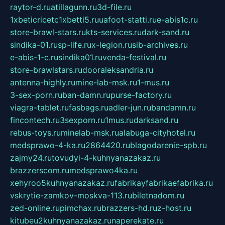
raytor-d.ru
atillagunn.ru
3d-file.ru
1xbeticricetc1xbetti5.ru
uafoot-statti.ru
e-abis1c.ru
store-brawl-stars.ru
kts-services.ru
dark-sand.ru
sindika-01.ru
sp-life.ru
x-legion.ru
sib-archives.ru
e-abis-1-c.ru
sindika01.ru
venda-festival.ru
store-brawlstars.ru
dooraleksandria.ru
antenna-highly.ru
mine-lab-msk.ru
1-mus.ru
3-sex-porn.ru
ban-damn.ru
purse-factory.ru
viagra-tablet.ru
fasbags.ru
adler-jun.ru
bandamn.ru
fincontech.ru
3sexporn.ru
1mus.ru
darksand.ru
rebus-toys.ru
minelab-msk.ru
alabuga-cityhotel.ru
medsprawo-4-ka.ru
2864420.ru
blagodarenie-spb.ru
zajmy24.ru
tovudyi-4-kuhnyanazakaz.ru
brazzerscom.ru
medsprawo4ka.ru
xehyroo5kuhnyanazakaz.ru
fabrikayfabrikaefabrika.ru
vskrytie-zamkov-moskva-113.ru
biletnadom.ru
zed-online.ru
pimchax.ru
brazzers-hd.ru
z-host.ru
kitubeu2kuhnyanazakaz.ru
naperekate.ru