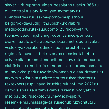
slovar-ivrit.ru
porno-video-besplatno.ru
seks-365.ru
ovucontrol.ru
sloty-igrovyye-avtomaty.ru
ru-industriya.ru
russkoe-porno-besplatno.ru
belgorod-day.ru
digilith.ru
pichkurovlab.ru
medic-today.ru
taksu.ru
comp123.ru
don-ykt.ru
teensvoice.ru
imgsharing.ru
domashnee-porno.ru
eva-elfie.ru
foto-tur.ru
biz-doska.ru
metropoltravel.ru
veslo-i-yakor.ru
borodino-media.ru
rostotsky.ru
regionufa.ru
weiss-bet.ru
zaryna.ru
casinotablet.ru
universalia.ru
remont-mebeli-moscow.ru
termomur.ru
clubfisher.ru
remstirufa.ru
erdamchi.ru
doramamama.ru
muraviovka-park.ru
worldofwoman.ru
clean-dreams.ru
arkrym.ru
kristinita.ru
dircomputer.ru
healthenter.ru
textexperts.ru
pivnaya-kruzhka.ru
kinofilmy-2021.ru
demolalapaluza.ru
tanyavanya.ru
remstir-tolyatti.ru
msdip.ru
jdol.ru
sokolovr.ru
newtech-spb.ru
rezemkleim.ru
massage-tai.ru
seonub.ru
zvonitut.ru
biolisichka24.ru
mncraft-download.ru