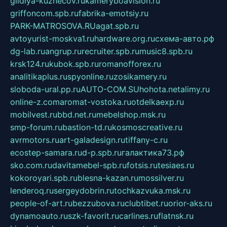
gildiya-kuznecov.ru
kameryboavision.ru
griffoncom.spb.ru
fabrika-emotsiy.ru
PARK-MATROSOVA.RU
agat.spb.ru
avtoyurist-moskva1.ru
hardware.org.ru
схема-авто.рф
dg-lab.ru
angrup.ru
recruiter.spb.ru
music8.spb.ru
krsk124.ru
kubok.spb.ru
romanofforex.ru
analitikaplus.ru
spyonline.ru
zosikamery.ru
sloboda-ural.pp.ru
AUTO-COM.SU
hohota.net
alimy.ru
online-z.com
aromat-vostoka.ru
otdelkaexp.ru
mobilvest.ru
bbd.net.ru
mebelshop.msk.ru
smp-forum.ru
bastion-td.ru
kosmoscreative.ru
avrmotors.ru
art-galadesign.ru
tiffany-c.ru
ecostep-samara.ru
d-p.spb.ru
галактика73.рф
sko.com.ru
davitamebel-spb.ru
fotsis.ru
tesiaes.ru
kokoroyari.spb.ru
blesna-kazan.ru
mossilver.ru
lenderoq.ru
sergeydobrin.ru
tochkazvuka.msk.ru
people-of-art.ru
bezzubova.ru
clubtibet.ru
orior-aks.ru
dynamoauto.ru
szk-favorit.ru
carlines.ru
flatnsk.ru