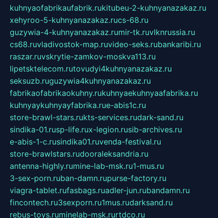
kuhnyaofabrikaufabrik.ru
kitubeu-2-kuhnyanazakaz.ru
xehyroo-5-kuhnyanazakaz.ru
cs-68.ru
guzywia-4-kuhnyanazakaz.ru
mir-tk.ru
vlknrussia.ru
cs68.ru
vladivostok-map.ru
video-seks.ru
bankaribi.ru
raszar.ru
vskrytie-zamkov-moskva113.ru
lipetsktelecom.ru
tovudyi4kuhnyanazakaz.ru
seksuzb.ru
guzywia4kuhnyanazakaz.ru
fabrikaofabrikaokuhny.ru
kuhnyaekuhnyaafabrika.ru
kuhnyaykuhnyayfabrika.ru
e-abis1c.ru
store-brawl-stars.ru
kts-services.ru
dark-sand.ru
sindika-01.ru
sp-life.ru
x-legion.ru
sib-archives.ru
e-abis-1-c.ru
sindika01.ru
venda-festival.ru
store-brawlstars.ru
dooraleksandria.ru
antenna-highly.ru
mine-lab-msk.ru
1-mus.ru
3-sex-porn.ru
ban-damn.ru
purse-factory.ru
viagra-tablet.ru
fasbags.ru
adler-jun.ru
bandamn.ru
fincontech.ru
3sexporn.ru
1mus.ru
darksand.ru
rebus-toys.ru
minelab-msk.ru
rtdco.ru