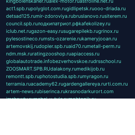
kingbolenskaner.ru
alex-motor.ru
astroline.net.ru
act1.spb.ru
polyglot.com.ru
gidlipetsk.ru
ooo-driada.ru
detsad125.ru
mir-zdoroviya.ru
bruslanovo.ru
siterem.ru
council.spb.ru
лодкипатриот.рф
kafekolizey.ru
iclub.net.ru
gazon-easy.ru
sugarepilekb.ru
grinox.ru
pylesostineco.ru
msts-ozarenie.ru
kameryjooan.ru
artemovskij.ru
dopler.spb.ru
aid70.ru
metall-perm.ru
ndm.msk.ru
ratingzooshop.ru
apiaccess.ru
globalautotrade.info
bezverhovskoe.ru
drsschool.ru
ZOOSMART.SPB.RU
dalakony.ru
medikijob.ru
remontt.spb.ru
photostudia.spb.ru
myragon.ru
terramia.ru
academy62.ru
gardengallereya.ru
rti.com.ru
artem-news.ru
biserinca.ru
krasnodarkurort.com
imshowtv.ru
mebel-v-tule.ru
mobtopik.ru
pcsecurity.net.ru
tool-sib.ru
multimetrunit.ru
sp-tour.ru
fan-cs.ru
santeh-russia.ru
symbian9.net.ru
DSHAIR.RU
tmmotors.spb.ru
xjocuricopii.com
musavtomat.msk.ru
obustrojdom.ru
sovetcik.ru
ybaranovskaya.ru