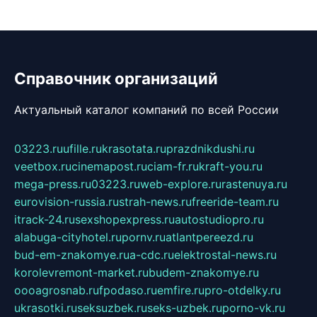
Справочник организаций
Актуальный каталог компаний по всей России
03223.ru
ufille.ru
krasotata.ru
prazdnikdushi.ru
veetbox.ru
cinemapost.ru
ciam-fr.ru
kraft-you.ru
mega-press.ru
03223.ru
web-explore.ru
rastenuya.ru
eurovision-russia.ru
strah-news.ru
freeride-team.ru
itrack-24.ru
sexshopexpress.ru
autostudiopro.ru
alabuga-cityhotel.ru
pornv.ru
atlantpereezd.ru
bud-em-znakomye.ru
a-cdc.ru
elektrostal-news.ru
korolevremont-market.ru
budem-znakomye.ru
oooagrosnab.ru
fpodaso.ru
emfire.ru
pro-otdelky.ru
ukrasotki.ru
seksuzbek.ru
seks-uzbek.ru
porno-vk.ru