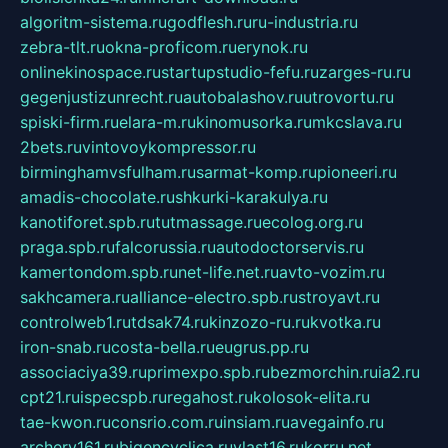
algoritm-sistema.ru
godflesh.ru
ru-industria.ru
zebra-tlt.ru
okna-proficom.ru
erynok.ru
onlinekinospace.ru
startupstudio-fefu.ru
zarges-ru.ru
gegenjustizunrecht.ru
autobalashov.ru
utrovortu.ru
spiski-firm.ru
elara-m.ru
kinomusorka.ru
mkcslava.ru
2bets.ru
vintovoykompressor.ru
birminghamvsfulham.ru
sarmat-komp.ru
pioneeri.ru
amadis-chocolate.ru
shkurki-karakulya.ru
kanotiforet.spb.ru
tutmassage.ru
ecolog.org.ru
praga.spb.ru
falcorussia.ru
autodoctorservis.ru
kamertondom.spb.ru
net-life.net.ru
avto-vozim.ru
sakhcamera.ru
alliance-electro.spb.ru
stroyavt.ru
controlweb1.ru
tdsak74.ru
kinzozo-ru.ru
kvotka.ru
iron-snab.ru
costa-bella.ru
eugrus.pp.ru
associaciya39.ru
primexpo.spb.ru
bezmorchin.ru
ia2.ru
cpt21.ru
ispecspb.ru
regahost.ru
kolosok-elita.ru
tae-kwon.ru
consrio.com.ru
insiam.ru
avegainfo.ru
archery161.ru
bigencyclica.ru
vlast16.ru
korru.net