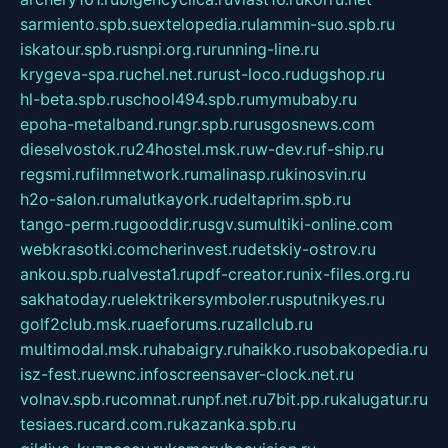
sarmiento.spb.su
extelopedia.ru
lammin-suo.spb.ru
iskatour.spb.ru
snpi.org.ru
running-line.ru
krygeva-spa.ru
chel.net.ru
rust-loco.ru
dugshop.ru
hl-beta.spb.ru
school494.spb.ru
mymubaby.ru
epoha-metalband.ru
ngr.spb.ru
rusgosnews.com
dieselvostok.ru
24hostel.msk.ru
w-dev.ru
f-ship.ru
regsmi.ru
filmnetwork.ru
malinasp.ru
kinosvin.ru
h2o-salon.ru
malutkayork.ru
deltaprim.spb.ru
tango-perm.ru
gooddir.ru
sgv.su
multiki-online.com
webkrasotki.com
cherinvest.ru
detskiy-ostrov.ru
ankou.spb.ru
alvesta1.ru
pdf-creator.ru
nix-files.org.ru
sakhatoday.ru
elektrikersymboler.ru
sputnikyes.ru
golf2club.msk.ru
aeforums.ru
zallclub.ru
multimodal.msk.ru
habaigry.ru
haikko.ru
sobakopedia.ru
isz-fest.ru
ewnc.info
screensaver-clock.net.ru
volnav.spb.ru
comnat.ru
npf.net.ru
7bit.pp.ru
kalugatur.ru
tesiaes.ru
card.com.ru
kazanka.spb.ru