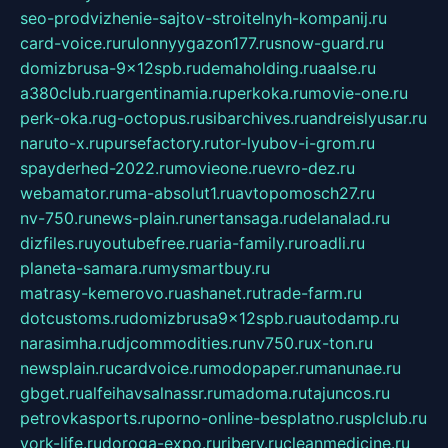
seo-prodvizhenie-sajtov-stroitelnyh-kompanij.ru
card-voice.ru
rulonnyygazon177.ru
snow-guard.ru
domizbrusa-9x12spb.ru
demaholding.ru
aalse.ru
a380club.ru
argentinamia.ru
perkoka.ru
movie-one.ru
perk-oka.ru
g-octopus.ru
sibarchives.ru
andreislyusar.ru
naruto-x.ru
pursefactory.ru
tor-lyubov-i-grom.ru
spayderhed-2022.ru
movieone.ru
evro-dez.ru
webamator.ru
ma-absolut1.ru
avtopomosch27.ru
nv-750.ru
news-plain.ru
nertansaga.ru
delanalad.ru
dizfiles.ru
youtubefree.ru
aria-family.ru
roadli.ru
planeta-samara.ru
mysmartbuy.ru
matrasy-kemerovo.ru
ashanet.ru
trade-farm.ru
dotcustoms.ru
domizbrusa9x12spb.ru
autodamp.ru
narasimha.ru
djcommodities.ru
nv750.ru
x-ton.ru
newsplain.ru
cardvoice.ru
modopaper.ru
manunae.ru
gbget.ru
alfeihavsalnassr.ru
madoma.ru
tajuncos.ru
petrovkasports.ru
porno-online-besplatno.ru
splclub.ru
york-life.ru
doroga-expo.ru
ribery.ru
cleanmedicine.ru