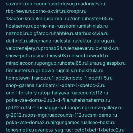
sovratili.ru
olecoon.ru
vd-dosug.ru
adonyev.ru
rbc-news.ru
porno-skvirt.ru
krospr.ru
13autor-kolonka.ru
sormol.ru
2rich.ru
hostel-65.ru
hostserve.ru
porno-na-russkom.ru
mishinlab.ru
neznobi.ru
bigfatcc.ru
habble.ru
starbucksvia.ru
delfinet.ru
silvernano.ru
elestal.ru
vektor-doroga.ru
velotrenajery.ru
pronso54.ru
lenasever.ru
lovinskix.ru
show-pets.ru
smartnews03.ru
discofoxworld.ru
miraclecoon.ru
pongup.ru
hostel65.ru
liura.ru
glasspb.ru
firehunters.ru
gribowo.ru
gnalis.ru
bulkitula.ru
hometown-france.ru
1-xbeticricetc-1-xbetti-5.ru
shop-garena.ru
cricetc-1-xbetr-1-xbetcc-2.ru
one-life-story.ru
top-halyava.ru
accounts112.ru
poka-vse-doma-2.ru
3-d-file.ru
hahahaharms.ru
g2012.ru
tst-1.ru
shaggy-cat.ru
opsmgr.ru
ev-gallery.ru
g-2012.ru
ops-mgr.ru
accounts-112.ru
csm-demo.ru
poka-vse-doma2.ru
airgungames.ru
allseo-host.ru
tehosmotre.ru
varieta-yug.ru
cricetc1xbetr1xbetcc2.ru