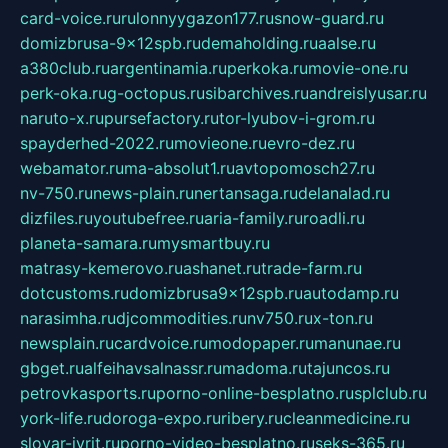
card-voice.ru
rulonnyygazon177.ru
snow-guard.ru
domizbrusa-9x12spb.ru
demaholding.ru
aalse.ru
a380club.ru
argentinamia.ru
perkoka.ru
movie-one.ru
perk-oka.ru
g-octopus.ru
sibarchives.ru
andreislyusar.ru
naruto-x.ru
pursefactory.ru
tor-lyubov-i-grom.ru
spayderhed-2022.ru
movieone.ru
evro-dez.ru
webamator.ru
ma-absolut1.ru
avtopomosch27.ru
nv-750.ru
news-plain.ru
nertansaga.ru
delanalad.ru
dizfiles.ru
youtubefree.ru
aria-family.ru
roadli.ru
planeta-samara.ru
mysmartbuy.ru
matrasy-kemerovo.ru
ashanet.ru
trade-farm.ru
dotcustoms.ru
domizbrusa9x12spb.ru
autodamp.ru
narasimha.ru
djcommodities.ru
nv750.ru
x-ton.ru
newsplain.ru
cardvoice.ru
modopaper.ru
manunae.ru
gbget.ru
alfeihavsalnassr.ru
madoma.ru
tajuncos.ru
petrovkasports.ru
porno-online-besplatno.ru
splclub.ru
york-life.ru
doroga-expo.ru
ribery.ru
cleanmedicine.ru
slovar-ivrit.ru
porno-video-besplatno.ru
seks-365.ru