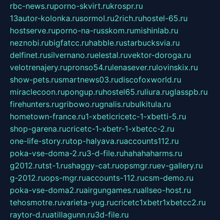
rbc-news.ru
porno-skvirt.ru
krospr.ru
13autor-kolonka.ru
sormol.ru
2rich.ru
hostel-65.ru
hostserve.ru
porno-na-russkom.ru
mishinlab.ru
neznobi.ru
bigfatcc.ru
habble.ru
starbucksvia.ru
delfinet.ru
silvernano.ru
elestal.ru
vektor-doroga.ru
velotrenajery.ru
pronso54.ru
lenasever.ru
lovinskix.ru
show-pets.ru
smartnews03.ru
discofoxworld.ru
miraclecoon.ru
pongup.ru
hostel65.ru
liura.ru
glasspb.ru
firehunters.ru
gribowo.ru
gnalis.ru
bulkitula.ru
hometown-france.ru
1-xbeticricetc-1-xbetti-5.ru
shop-garena.ru
cricetc-1-xbetr-1-xbetcc-2.ru
one-life-story.ru
top-halyava.ru
accounts112.ru
poka-vse-doma-2.ru
3-d-file.ru
hahahaharms.ru
g2012.ru
tst-1.ru
shaggy-cat.ru
opsmgr.ru
ev-gallery.ru
g-2012.ru
ops-mgr.ru
accounts-112.ru
csm-demo.ru
poka-vse-doma2.ru
airgungames.ru
allseo-host.ru
tehosmotre.ru
varieta-yug.ru
cricetc1xbetr1xbetcc2.ru
raytor-d.ru
atillagunn.ru
3d-file.ru