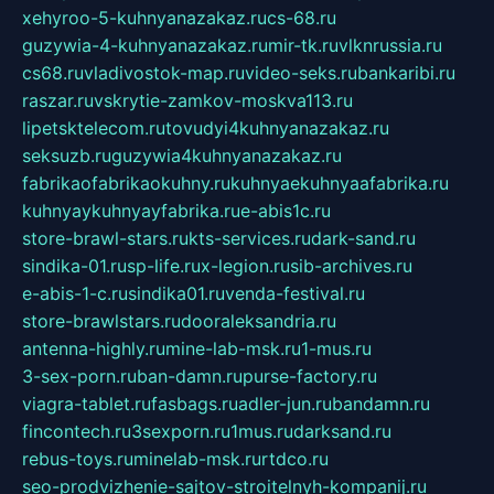
xehyroo-5-kuhnyanazakaz.ru
cs-68.ru
guzywia-4-kuhnyanazakaz.ru
mir-tk.ru
vlknrussia.ru
cs68.ru
vladivostok-map.ru
video-seks.ru
bankaribi.ru
raszar.ru
vskrytie-zamkov-moskva113.ru
lipetsktelecom.ru
tovudyi4kuhnyanazakaz.ru
seksuzb.ru
guzywia4kuhnyanazakaz.ru
fabrikaofabrikaokuhny.ru
kuhnyaekuhnyaafabrika.ru
kuhnyaykuhnyayfabrika.ru
e-abis1c.ru
store-brawl-stars.ru
kts-services.ru
dark-sand.ru
sindika-01.ru
sp-life.ru
x-legion.ru
sib-archives.ru
e-abis-1-c.ru
sindika01.ru
venda-festival.ru
store-brawlstars.ru
dooraleksandria.ru
antenna-highly.ru
mine-lab-msk.ru
1-mus.ru
3-sex-porn.ru
ban-damn.ru
purse-factory.ru
viagra-tablet.ru
fasbags.ru
adler-jun.ru
bandamn.ru
fincontech.ru
3sexporn.ru
1mus.ru
darksand.ru
rebus-toys.ru
minelab-msk.ru
rtdco.ru
seo-prodvizhenie-sajtov-stroitelnyh-kompanij.ru