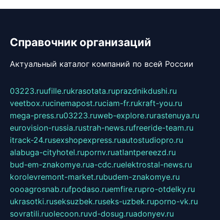
Справочник организаций
Актуальный каталог компаний по всей России
03223.ru
ufille.ru
krasotata.ru
prazdnikdushi.ru
veetbox.ru
cinemapost.ru
ciam-fr.ru
kraft-you.ru
mega-press.ru
03223.ru
web-explore.ru
rastenuya.ru
eurovision-russia.ru
strah-news.ru
freeride-team.ru
itrack-24.ru
sexshopexpress.ru
autostudiopro.ru
alabuga-cityhotel.ru
pornv.ru
atlantpereezd.ru
bud-em-znakomye.ru
a-cdc.ru
elektrostal-news.ru
korolevremont-market.ru
budem-znakomye.ru
oooagrosnab.ru
fpodaso.ru
emfire.ru
pro-otdelky.ru
ukrasotki.ru
seksuzbek.ru
seks-uzbek.ru
porno-vk.ru
sovratili.ru
olecoon.ru
vd-dosug.ru
adonyev.ru