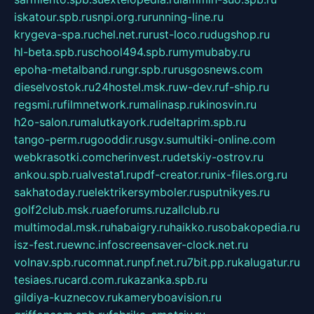
iskatour.spb.ru
snpi.org.ru
running-line.ru
krygeva-spa.ru
chel.net.ru
rust-loco.ru
dugshop.ru
hl-beta.spb.ru
school494.spb.ru
mymubaby.ru
epoha-metalband.ru
ngr.spb.ru
rusgosnews.com
dieselvostok.ru
24hostel.msk.ru
w-dev.ru
f-ship.ru
regsmi.ru
filmnetwork.ru
malinasp.ru
kinosvin.ru
h2o-salon.ru
malutkayork.ru
deltaprim.spb.ru
tango-perm.ru
gooddir.ru
sgv.su
multiki-online.com
webkrasotki.com
cherinvest.ru
detskiy-ostrov.ru
ankou.spb.ru
alvesta1.ru
pdf-creator.ru
nix-files.org.ru
sakhatoday.ru
elektrikersymboler.ru
sputnikyes.ru
golf2club.msk.ru
aeforums.ru
zallclub.ru
multimodal.msk.ru
habaigry.ru
haikko.ru
sobakopedia.ru
isz-fest.ru
ewnc.info
screensaver-clock.net.ru
volnav.spb.ru
comnat.ru
npf.net.ru
7bit.pp.ru
kalugatur.ru
tesiaes.ru
card.com.ru
kazanka.spb.ru
gildiya-kuznecov.ru
kameryboavision.ru