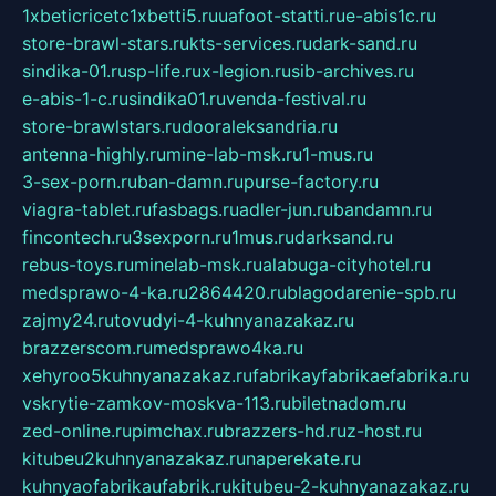
1xbeticricetc1xbetti5.ru
uafoot-statti.ru
e-abis1c.ru
store-brawl-stars.ru
kts-services.ru
dark-sand.ru
sindika-01.ru
sp-life.ru
x-legion.ru
sib-archives.ru
e-abis-1-c.ru
sindika01.ru
venda-festival.ru
store-brawlstars.ru
dooraleksandria.ru
antenna-highly.ru
mine-lab-msk.ru
1-mus.ru
3-sex-porn.ru
ban-damn.ru
purse-factory.ru
viagra-tablet.ru
fasbags.ru
adler-jun.ru
bandamn.ru
fincontech.ru
3sexporn.ru
1mus.ru
darksand.ru
rebus-toys.ru
minelab-msk.ru
alabuga-cityhotel.ru
medsprawo-4-ka.ru
2864420.ru
blagodarenie-spb.ru
zajmy24.ru
tovudyi-4-kuhnyanazakaz.ru
brazzerscom.ru
medsprawo4ka.ru
xehyroo5kuhnyanazakaz.ru
fabrikayfabrikaefabrika.ru
vskrytie-zamkov-moskva-113.ru
biletnadom.ru
zed-online.ru
pimchax.ru
brazzers-hd.ru
z-host.ru
kitubeu2kuhnyanazakaz.ru
naperekate.ru
kuhnyaofabrikaufabrik.ru
kitubeu-2-kuhnyanazakaz.ru