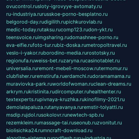
ovucontrol.ru
sloty-igrovyye-avtomaty.ru
ru-industriya.ru
russkoe-porno-besplatno.ru
belgorod-day.ru
digilith.ru
pichkurovlab.ru
medic-today.ru
taksu.ru
comp123.ru
don-ykt.ru
teensvoice.ru
imgsharing.ru
domashnee-porno.ru
eva-elfie.ru
foto-tur.ru
biz-doska.ru
metropoltravel.ru
veslo-i-yakor.ru
borodino-media.ru
rostotsky.ru
regionufa.ru
weiss-bet.ru
zaryna.ru
casinotablet.ru
universalia.ru
remont-mebeli-moscow.ru
termomur.ru
clubfisher.ru
remstirufa.ru
erdamchi.ru
doramamama.ru
muraviovka-park.ru
worldofwoman.ru
clean-dreams.ru
arkrym.ru
kristinita.ru
dircomputer.ru
healthenter.ru
textexperts.ru
pivnaya-kruzhka.ru
kinofilmy-2021.ru
demolalapaluza.ru
tanyavanya.ru
remstir-tolyatti.ru
msdip.ru
jdol.ru
sokolovr.ru
newtech-spb.ru
rezemkleim.ru
massage-tai.ru
seonub.ru
zvonitut.ru
biolisichka24.ru
mncraft-download.ru
algoritm-sistema.ru
godflesh.ru
ru-industria.ru