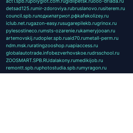
act1.spb.ru
polyglot.com.ru
gidlipetsk.ru
ooo-driada.ru
detsad125.ru
mir-zdoroviya.ru
bruslanovo.ru
siterem.ru
council.spb.ru
лодкипатриот.рф
kafekolizey.ru
iclub.net.ru
gazon-easy.ru
sugarepilekb.ru
grinox.ru
pylesostineco.ru
msts-ozarenie.ru
kameryjooan.ru
artemovskij.ru
dopler.spb.ru
aid70.ru
metall-perm.ru
ndm.msk.ru
ratingzooshop.ru
apiaccess.ru
globalautotrade.info
bezverhovskoe.ru
drsschool.ru
ZOOSMART.SPB.RU
dalakony.ru
medikijob.ru
remontt.spb.ru
photostudia.spb.ru
myragon.ru
terramia.ru
academy62.ru
gardengallereya.ru
rti.com.ru
artem-news.ru
biserinca.ru
krasnodarkurort.com
imshowtv.ru
mebel-v-tule.ru
mobtopik.ru
pcsecurity.net.ru
tool-sib.ru
multimetrunit.ru
sp-tour.ru
fan-cs.ru
santeh-russia.ru
symbian9.net.ru
DSHAIR.RU
tmmotors.spb.ru
xjocuricopii.com
musavtomat.msk.ru
obustrojdom.ru
sovetcik.ru
ybaranovskaya.ru
ppknews.ru
cult-alshei.ru
JAPANRUSSIA.RU