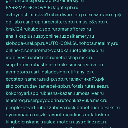
griffoncom.spb.ru
fabrika-emotsiy.ru
PARK-MATROSOVA.RU
agat.spb.ru
avtoyurist-moskva1.ru
hardware.org.ru
схема-авто.рф
dg-lab.ru
angrup.ru
recruiter.spb.ru
music8.spb.ru
krsk124.ru
kubok.spb.ru
romanofforex.ru
analitikaplus.ru
spyonline.ru
zosikamery.ru
sloboda-ural.pp.ru
AUTO-COM.SU
hohota.net
alimy.ru
online-z.com
aromat-vostoka.ru
otdelkaexp.ru
mobilvest.ru
bbd.net.ru
mebelshop.msk.ru
smp-forum.ru
bastion-td.ru
kosmoscreative.ru
avrmotors.ru
art-galadesign.ru
tiffany-c.ru
ecostep-samara.ru
d-p.spb.ru
галактика73.рф
sko.com.ru
davitamebel-spb.ru
fotsis.ru
tesiaes.ru
kokoroyari.spb.ru
blesna-kazan.ru
mossilver.ru
lenderoq.ru
sergeydobrin.ru
tochkazvuka.msk.ru
people-of-art.ru
bezzubova.ru
clubtibet.ru
orior-aks.ru
dynamoauto.ru
szk-favorit.ru
carlines.ru
flatnsk.ru
kingbolenskaner.ru
alex-motor.ru
astroline.net.ru