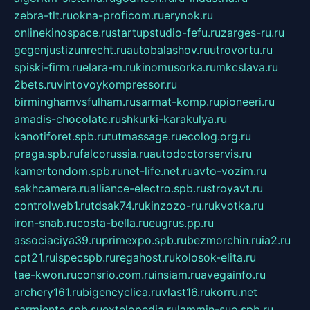
zebra-tlt.ru
okna-proficom.ru
erynok.ru
onlinekinospace.ru
startupstudio-fefu.ru
zarges-ru.ru
gegenjustizunrecht.ru
autobalashov.ru
utrovortu.ru
spiski-firm.ru
elara-m.ru
kinomusorka.ru
mkcslava.ru
2bets.ru
vintovoykompressor.ru
birminghamvsfulham.ru
sarmat-komp.ru
pioneeri.ru
amadis-chocolate.ru
shkurki-karakulya.ru
kanotiforet.spb.ru
tutmassage.ru
ecolog.org.ru
praga.spb.ru
falcorussia.ru
autodoctorservis.ru
kamertondom.spb.ru
net-life.net.ru
avto-vozim.ru
sakhcamera.ru
alliance-electro.spb.ru
stroyavt.ru
controlweb1.ru
tdsak74.ru
kinzozo-ru.ru
kvotka.ru
iron-snab.ru
costa-bella.ru
eugrus.pp.ru
associaciya39.ru
primexpo.spb.ru
bezmorchin.ru
ia2.ru
cpt21.ru
ispecspb.ru
regahost.ru
kolosok-elita.ru
tae-kwon.ru
consrio.com.ru
insiam.ru
avegainfo.ru
archery161.ru
bigencyclica.ru
vlast16.ru
korru.net
sarmiento.spb.su
extelopedia.ru
lammin-suo.spb.ru