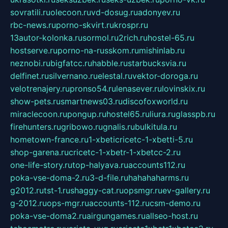
sovratili.ru
olecoon.ru
vd-dosug.ru
adonyev.ru
rbc-news.ru
porno-skvirt.ru
krospr.ru
13autor-kolonka.ru
sormol.ru
2rich.ru
hostel-65.ru
hostserve.ru
porno-na-russkom.ru
mishinlab.ru
neznobi.ru
bigfatcc.ru
habble.ru
starbucksvia.ru
delfinet.ru
silvernano.ru
elestal.ru
vektor-doroga.ru
velotrenajery.ru
pronso54.ru
lenasever.ru
lovinskix.ru
show-pets.ru
smartnews03.ru
discofoxworld.ru
miraclecoon.ru
pongup.ru
hostel65.ru
liura.ru
glasspb.ru
firehunters.ru
gribowo.ru
gnalis.ru
bulkitula.ru
hometown-france.ru
1-xbeticricetc-1-xbetti-5.ru
shop-garena.ru
cricetc-1-xbetr-1-xbetcc-2.ru
one-life-story.ru
top-halyava.ru
accounts112.ru
poka-vse-doma-2.ru
3-d-file.ru
hahahaharms.ru
g2012.ru
tst-1.ru
shaggy-cat.ru
opsmgr.ru
ev-gallery.ru
g-2012.ru
ops-mgr.ru
accounts-112.ru
csm-demo.ru
poka-vse-doma2.ru
airgungames.ru
allseo-host.ru