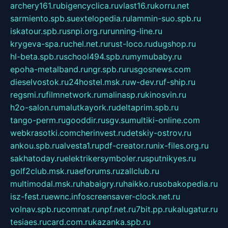
archery161.ru
bigencyclica.ru
vlast16.ru
korru.net
sarmiento.spb.su
extelopedia.ru
lammin-suo.spb.ru
iskatour.spb.ru
snpi.org.ru
running-line.ru
krygeva-spa.ru
chel.net.ru
rust-loco.ru
dugshop.ru
hl-beta.spb.ru
school494.spb.ru
mymubaby.ru
epoha-metalband.ru
ngr.spb.ru
rusgosnews.com
dieselvostok.ru
24hostel.msk.ru
w-dev.ru
f-ship.ru
regsmi.ru
filmnetwork.ru
malinasp.ru
kinosvin.ru
h2o-salon.ru
malutkayork.ru
deltaprim.spb.ru
tango-perm.ru
gooddir.ru
sgv.su
multiki-online.com
webkrasotki.com
cherinvest.ru
detskiy-ostrov.ru
ankou.spb.ru
alvesta1.ru
pdf-creator.ru
nix-files.org.ru
sakhatoday.ru
elektrikersymboler.ru
sputnikyes.ru
golf2club.msk.ru
aeforums.ru
zallclub.ru
multimodal.msk.ru
habaigry.ru
haikko.ru
sobakopedia.ru
isz-fest.ru
ewnc.info
screensaver-clock.net.ru
volnav.spb.ru
comnat.ru
npf.net.ru
7bit.pp.ru
kalugatur.ru
tesiaes.ru
card.com.ru
kazanka.spb.ru