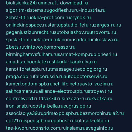
biolisichka24.ru
mncraft-download.ru
algoritm-sistema.ru
godflesh.ru
ru-industria.ru
zebra-tlt.ru
okna-proficom.ru
erynok.ru
onlinekinospace.ru
startupstudio-fefu.ru
zarges-ru.ru
gegenjustizunrecht.ru
autobalashov.ru
utrovortu.ru
spiski-firm.ru
elara-m.ru
kinomusorka.ru
mkcslava.ru
2bets.ru
vintovoykompressor.ru
birminghamvsfulham.ru
sarmat-komp.ru
pioneeri.ru
amadis-chocolate.ru
shkurki-karakulya.ru
kanotiforet.spb.ru
tutmassage.ru
ecolog.org.ru
praga.spb.ru
falcorussia.ru
autodoctorservis.ru
kamertondom.spb.ru
net-life.net.ru
avto-vozim.ru
sakhcamera.ru
alliance-electro.spb.ru
stroyavt.ru
controlweb1.ru
tdsak74.ru
kinzozo-ru.ru
kvotka.ru
iron-snab.ru
costa-bella.ru
eugrus.pp.ru
associaciya39.ru
primexpo.spb.ru
bezmorchin.ru
ia2.ru
cpt21.ru
ispecspb.ru
regahost.ru
kolosok-elita.ru
tae-kwon.ru
consrio.com.ru
insiam.ru
avegainfo.ru