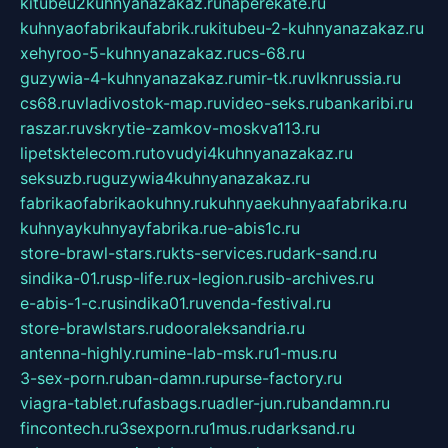
kitubeu2kuhnyanazakaz.ru
naperekate.ru
kuhnyaofabrikaufabrik.ru
kitubeu-2-kuhnyanazakaz.ru
xehyroo-5-kuhnyanazakaz.ru
cs-68.ru
guzywia-4-kuhnyanazakaz.ru
mir-tk.ru
vlknrussia.ru
cs68.ru
vladivostok-map.ru
video-seks.ru
bankaribi.ru
raszar.ru
vskrytie-zamkov-moskva113.ru
lipetsktelecom.ru
tovudyi4kuhnyanazakaz.ru
seksuzb.ru
guzywia4kuhnyanazakaz.ru
fabrikaofabrikaokuhny.ru
kuhnyaekuhnyaafabrika.ru
kuhnyaykuhnyayfabrika.ru
e-abis1c.ru
store-brawl-stars.ru
kts-services.ru
dark-sand.ru
sindika-01.ru
sp-life.ru
x-legion.ru
sib-archives.ru
e-abis-1-c.ru
sindika01.ru
venda-festival.ru
store-brawlstars.ru
dooraleksandria.ru
antenna-highly.ru
mine-lab-msk.ru
1-mus.ru
3-sex-porn.ru
ban-damn.ru
purse-factory.ru
viagra-tablet.ru
fasbags.ru
adler-jun.ru
bandamn.ru
fincontech.ru
3sexporn.ru
1mus.ru
darksand.ru