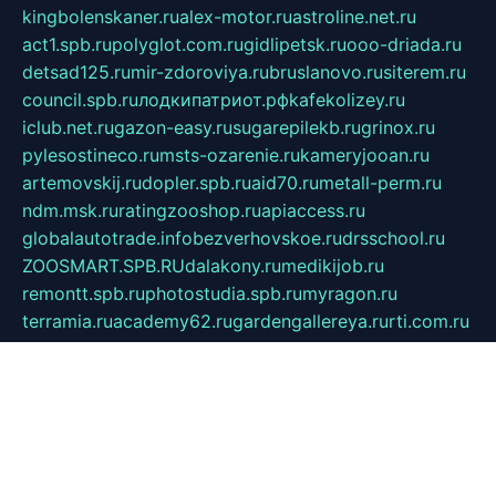
kingbolenskaner.ru
alex-motor.ru
astroline.net.ru
act1.spb.ru
polyglot.com.ru
gidlipetsk.ru
ooo-driada.ru
detsad125.ru
mir-zdoroviya.ru
bruslanovo.ru
siterem.ru
council.spb.ru
лодкипатриот.рф
kafekolizey.ru
iclub.net.ru
gazon-easy.ru
sugarepilekb.ru
grinox.ru
pylesostineco.ru
msts-ozarenie.ru
kameryjooan.ru
artemovskij.ru
dopler.spb.ru
aid70.ru
metall-perm.ru
ndm.msk.ru
ratingzooshop.ru
apiaccess.ru
globalautotrade.info
bezverhovskoe.ru
drsschool.ru
ZOOSMART.SPB.RU
dalakony.ru
medikijob.ru
remontt.spb.ru
photostudia.spb.ru
myragon.ru
terramia.ru
academy62.ru
gardengallereya.ru
rti.com.ru
artem-news.ru
biserinca.ru
krasnodarkurort.com
imshowtv.ru
mebel-v-tule.ru
mobtopik.ru
pcsecurity.net.ru
tool-sib.ru
multimetrunit.ru
sp-tour.ru
fan-cs.ru
santeh-russia.ru
symbian9.net.ru
DSHAIR.RU
tmmotors.spb.ru
xjocuricopii.com
musavtomat.msk.ru
obustrojdom.ru
sovetcik.ru
ybaranovskaya.ru