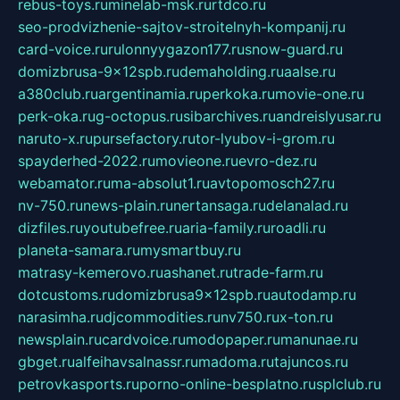
rebus-toys.ru
minelab-msk.ru
rtdco.ru
seo-prodvizhenie-sajtov-stroitelnyh-kompanij.ru
card-voice.ru
rulonnyygazon177.ru
snow-guard.ru
domizbrusa-9x12spb.ru
demaholding.ru
aalse.ru
a380club.ru
argentinamia.ru
perkoka.ru
movie-one.ru
perk-oka.ru
g-octopus.ru
sibarchives.ru
andreislyusar.ru
naruto-x.ru
pursefactory.ru
tor-lyubov-i-grom.ru
spayderhed-2022.ru
movieone.ru
evro-dez.ru
webamator.ru
ma-absolut1.ru
avtopomosch27.ru
nv-750.ru
news-plain.ru
nertansaga.ru
delanalad.ru
dizfiles.ru
youtubefree.ru
aria-family.ru
roadli.ru
planeta-samara.ru
mysmartbuy.ru
matrasy-kemerovo.ru
ashanet.ru
trade-farm.ru
dotcustoms.ru
domizbrusa9x12spb.ru
autodamp.ru
narasimha.ru
djcommodities.ru
nv750.ru
x-ton.ru
newsplain.ru
cardvoice.ru
modopaper.ru
manunae.ru
gbget.ru
alfeihavsalnassr.ru
madoma.ru
tajuncos.ru
petrovkasports.ru
porno-online-besplatno.ru
splclub.ru