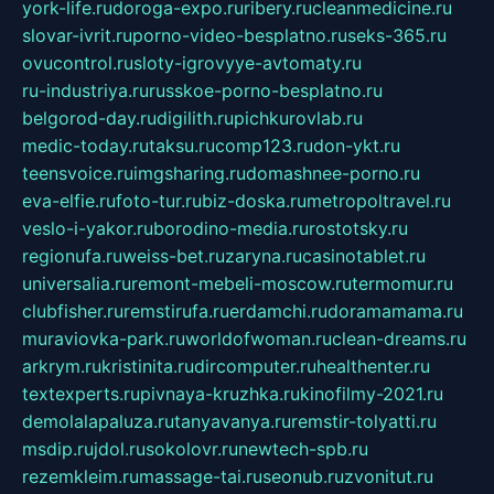
york-life.ru
doroga-expo.ru
ribery.ru
cleanmedicine.ru
slovar-ivrit.ru
porno-video-besplatno.ru
seks-365.ru
ovucontrol.ru
sloty-igrovyye-avtomaty.ru
ru-industriya.ru
russkoe-porno-besplatno.ru
belgorod-day.ru
digilith.ru
pichkurovlab.ru
medic-today.ru
taksu.ru
comp123.ru
don-ykt.ru
teensvoice.ru
imgsharing.ru
domashnee-porno.ru
eva-elfie.ru
foto-tur.ru
biz-doska.ru
metropoltravel.ru
veslo-i-yakor.ru
borodino-media.ru
rostotsky.ru
regionufa.ru
weiss-bet.ru
zaryna.ru
casinotablet.ru
universalia.ru
remont-mebeli-moscow.ru
termomur.ru
clubfisher.ru
remstirufa.ru
erdamchi.ru
doramamama.ru
muraviovka-park.ru
worldofwoman.ru
clean-dreams.ru
arkrym.ru
kristinita.ru
dircomputer.ru
healthenter.ru
textexperts.ru
pivnaya-kruzhka.ru
kinofilmy-2021.ru
demolalapaluza.ru
tanyavanya.ru
remstir-tolyatti.ru
msdip.ru
jdol.ru
sokolovr.ru
newtech-spb.ru
rezemkleim.ru
massage-tai.ru
seonub.ru
zvonitut.ru