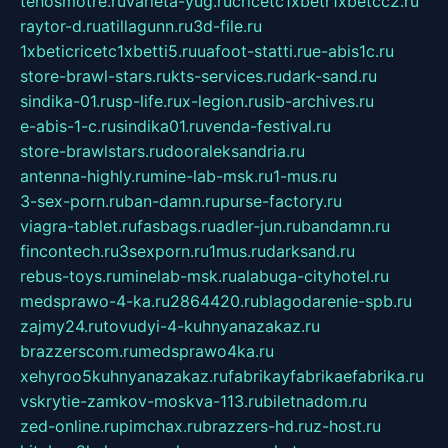
tehosmotre.ru
varieta-yug.ru
cricetc1xbetr1xbetcc2.ru
raytor-d.ru
atillagunn.ru
3d-file.ru
1xbeticricetc1xbetti5.ru
uafoot-statti.ru
e-abis1c.ru
store-brawl-stars.ru
kts-services.ru
dark-sand.ru
sindika-01.ru
sp-life.ru
x-legion.ru
sib-archives.ru
e-abis-1-c.ru
sindika01.ru
venda-festival.ru
store-brawlstars.ru
dooraleksandria.ru
antenna-highly.ru
mine-lab-msk.ru
1-mus.ru
3-sex-porn.ru
ban-damn.ru
purse-factory.ru
viagra-tablet.ru
fasbags.ru
adler-jun.ru
bandamn.ru
fincontech.ru
3sexporn.ru
1mus.ru
darksand.ru
rebus-toys.ru
minelab-msk.ru
alabuga-cityhotel.ru
medsprawo-4-ka.ru
2864420.ru
blagodarenie-spb.ru
zajmy24.ru
tovudyi-4-kuhnyanazakaz.ru
brazzerscom.ru
medsprawo4ka.ru
xehyroo5kuhnyanazakaz.ru
fabrikayfabrikaefabrika.ru
vskrytie-zamkov-moskva-113.ru
biletnadom.ru
zed-online.ru
pimchax.ru
brazzers-hd.ru
z-host.ru