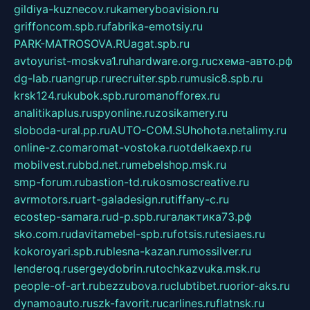
gildiya-kuznecov.ru
kameryboavision.ru
griffoncom.spb.ru
fabrika-emotsiy.ru
PARK-MATROSOVA.RU
agat.spb.ru
avtoyurist-moskva1.ru
hardware.org.ru
схема-авто.рф
dg-lab.ru
angrup.ru
recruiter.spb.ru
music8.spb.ru
krsk124.ru
kubok.spb.ru
romanofforex.ru
analitikaplus.ru
spyonline.ru
zosikamery.ru
sloboda-ural.pp.ru
AUTO-COM.SU
hohota.net
alimy.ru
online-z.com
aromat-vostoka.ru
otdelkaexp.ru
mobilvest.ru
bbd.net.ru
mebelshop.msk.ru
smp-forum.ru
bastion-td.ru
kosmoscreative.ru
avrmotors.ru
art-galadesign.ru
tiffany-c.ru
ecostep-samara.ru
d-p.spb.ru
галактика73.рф
sko.com.ru
davitamebel-spb.ru
fotsis.ru
tesiaes.ru
kokoroyari.spb.ru
blesna-kazan.ru
mossilver.ru
lenderoq.ru
sergeydobrin.ru
tochkazvuka.msk.ru
people-of-art.ru
bezzubova.ru
clubtibet.ru
orior-aks.ru
dynamoauto.ru
szk-favorit.ru
carlines.ru
flatnsk.ru