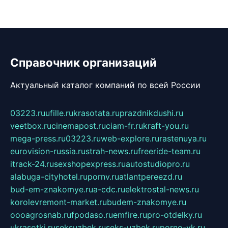
Справочник организаций
Актуальный каталог компаний по всей России
03223.ru
ufille.ru
krasotata.ru
prazdnikdushi.ru
veetbox.ru
cinemapost.ru
ciam-fr.ru
kraft-you.ru
mega-press.ru
03223.ru
web-explore.ru
rastenuya.ru
eurovision-russia.ru
strah-news.ru
freeride-team.ru
itrack-24.ru
sexshopexpress.ru
autostudiopro.ru
alabuga-cityhotel.ru
pornv.ru
atlantpereezd.ru
bud-em-znakomye.ru
a-cdc.ru
elektrostal-news.ru
korolevremont-market.ru
budem-znakomye.ru
oooagrosnab.ru
fpodaso.ru
emfire.ru
pro-otdelky.ru
ukrasotki.ru
seksuzbek.ru
seks-uzbek.ru
porno-vk.ru