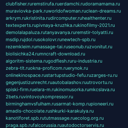
clubfisher.ru
remstirufa.ru
erdamchi.ru
doramamama.ru
muraviovka-park.ru
worldofwoman.ru
clean-dreams.ru
arkrym.ru
kristinita.ru
dircomputer.ru
healthenter.ru
textexperts.ru
pivnaya-kruzhka.ru
kinofilmy-2021.ru
demolalapaluza.ru
tanyavanya.ru
remstir-tolyatti.ru
msdip.ru
jdol.ru
sokolovr.ru
newtech-spb.ru
rezemkleim.ru
massage-tai.ru
seonub.ru
zvonitut.ru
biolisichka24.ru
mncraft-download.ru
algoritm-sistema.ru
godflesh.ru
ru-industria.ru
zebra-tlt.ru
okna-proficom.ru
erynok.ru
onlinekinospace.ru
startupstudio-fefu.ru
zarges-ru.ru
gegenjustizunrecht.ru
autobalashov.ru
utrovortu.ru
spiski-firm.ru
elara-m.ru
kinomusorka.ru
mkcslava.ru
2bets.ru
vintovoykompressor.ru
birminghamvsfulham.ru
sarmat-komp.ru
pioneeri.ru
amadis-chocolate.ru
shkurki-karakulya.ru
kanotiforet.spb.ru
tutmassage.ru
ecolog.org.ru
praga.spb.ru
falcorussia.ru
autodoctorservis.ru