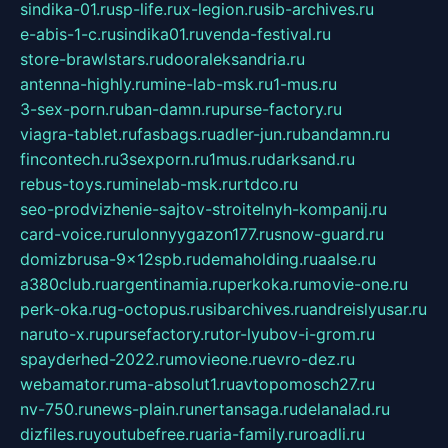
sindika-01.ru
sp-life.ru
x-legion.ru
sib-archives.ru
e-abis-1-c.ru
sindika01.ru
venda-festival.ru
store-brawlstars.ru
dooraleksandria.ru
antenna-highly.ru
mine-lab-msk.ru
1-mus.ru
3-sex-porn.ru
ban-damn.ru
purse-factory.ru
viagra-tablet.ru
fasbags.ru
adler-jun.ru
bandamn.ru
fincontech.ru
3sexporn.ru
1mus.ru
darksand.ru
rebus-toys.ru
minelab-msk.ru
rtdco.ru
seo-prodvizhenie-sajtov-stroitelnyh-kompanij.ru
card-voice.ru
rulonnyygazon177.ru
snow-guard.ru
domizbrusa-9x12spb.ru
demaholding.ru
aalse.ru
a380club.ru
argentinamia.ru
perkoka.ru
movie-one.ru
perk-oka.ru
g-octopus.ru
sibarchives.ru
andreislyusar.ru
naruto-x.ru
pursefactory.ru
tor-lyubov-i-grom.ru
spayderhed-2022.ru
movieone.ru
evro-dez.ru
webamator.ru
ma-absolut1.ru
avtopomosch27.ru
nv-750.ru
news-plain.ru
nertansaga.ru
delanalad.ru
dizfiles.ru
youtubefree.ru
aria-family.ru
roadli.ru