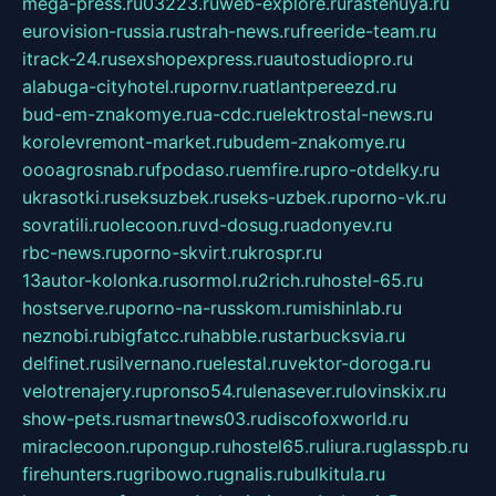
mega-press.ru
03223.ru
web-explore.ru
rastenuya.ru
eurovision-russia.ru
strah-news.ru
freeride-team.ru
itrack-24.ru
sexshopexpress.ru
autostudiopro.ru
alabuga-cityhotel.ru
pornv.ru
atlantpereezd.ru
bud-em-znakomye.ru
a-cdc.ru
elektrostal-news.ru
korolevremont-market.ru
budem-znakomye.ru
oooagrosnab.ru
fpodaso.ru
emfire.ru
pro-otdelky.ru
ukrasotki.ru
seksuzbek.ru
seks-uzbek.ru
porno-vk.ru
sovratili.ru
olecoon.ru
vd-dosug.ru
adonyev.ru
rbc-news.ru
porno-skvirt.ru
krospr.ru
13autor-kolonka.ru
sormol.ru
2rich.ru
hostel-65.ru
hostserve.ru
porno-na-russkom.ru
mishinlab.ru
neznobi.ru
bigfatcc.ru
habble.ru
starbucksvia.ru
delfinet.ru
silvernano.ru
elestal.ru
vektor-doroga.ru
velotrenajery.ru
pronso54.ru
lenasever.ru
lovinskix.ru
show-pets.ru
smartnews03.ru
discofoxworld.ru
miraclecoon.ru
pongup.ru
hostel65.ru
liura.ru
glasspb.ru
firehunters.ru
gribowo.ru
gnalis.ru
bulkitula.ru