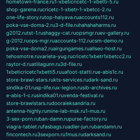
hometown-france.ru
1-xbeticricetc-1-xbetti-5.ru
shop-garena.ru
cricetc-1-xbetr-1-xbetcc-2.ru
one-life-story.ru
top-halyava.ru
accounts112.ru
poka-vse-doma-2.ru
3-d-file.ru
hahahaharms.ru
g2012.ru
tst-1.ru
shaggy-cat.ru
opsmgr.ru
ev-gallery.ru
g-2012.ru
ops-mgr.ru
accounts-112.ru
csm-demo.ru
poka-vse-doma2.ru
airgungames.ru
allseo-host.ru
tehosmotre.ru
varieta-yug.ru
cricetc1xbetr1xbetcc2.ru
raytor-d.ru
atillagunn.ru
3d-file.ru
1xbeticricetc1xbetti5.ru
uafoot-statti.ru
e-abis1c.ru
store-brawl-stars.ru
kts-services.ru
dark-sand.ru
sindika-01.ru
sp-life.ru
x-legion.ru
sib-archives.ru
e-abis-1-c.ru
sindika01.ru
venda-festival.ru
store-brawlstars.ru
dooraleksandria.ru
antenna-highly.ru
mine-lab-msk.ru
1-mus.ru
3-sex-porn.ru
ban-damn.ru
purse-factory.ru
viagra-tablet.ru
fasbags.ru
adler-jun.ru
bandamn.ru
fincontech.ru
3sexporn.ru
1mus.ru
darksand.ru