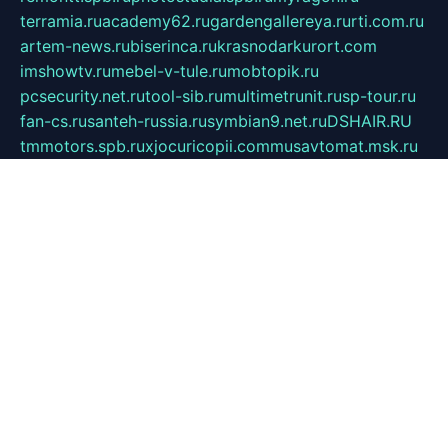
terramia.ru
academy62.ru
gardengallereya.ru
rti.com.ru
artem-news.ru
biserinca.ru
krasnodarkurort.com
imshowtv.ru
mebel-v-tule.ru
mobtopik.ru
pcsecurity.net.ru
tool-sib.ru
multimetrunit.ru
sp-tour.ru
fan-cs.ru
santeh-russia.ru
symbian9.net.ru
DSHAIR.RU
tmmotors.spb.ru
xjocuricopii.com
musavtomat.msk.ru
obustrojdom.ru
sovetcik.ru
ybaranovskaya.ru
ppknews.ru
cult-alshei.ru
JAPANRUSSIA.RU
proekciyamebel.ru
imper-finans.ru
rim.org.ru
glamourai.ru
brassminus.ru
zabor-pro.ru
ftn.pp.ru
dorogoe58.ru
laimengpacker.ru
kuzova-zapchasti.ru
sageerp.ru
taxodrom.ru
dsrazvitie.ru
hardcity.net.ru
ratinghomegames.ru
topservice25.ru
gubernyan.ru
gtglasslined.ru
ii4.ru
tssport.spb.ru
andorra24.com
blackwallstreet.ru
oboimos.ru
optim-doors.com.ru
ikuch.ru
nycr.org.ru
npa21.ru
vremya-ch.spb.ru
desert000.ru
ivtorgi.ru
ifiori.ru
catalog-statei.ru
dcv.org.ru
spetsmaster174.ru
ipkameryhiseeu.ru