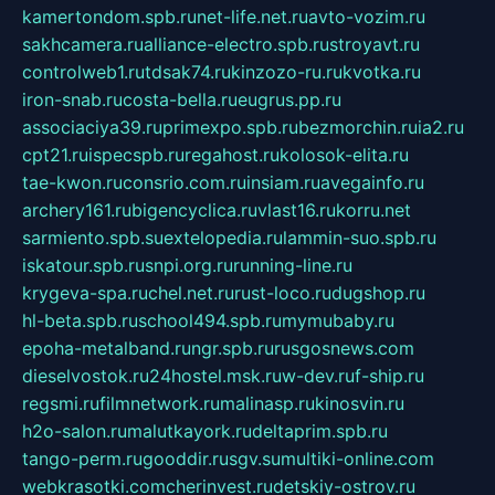
kamertondom.spb.ru
net-life.net.ru
avto-vozim.ru
sakhcamera.ru
alliance-electro.spb.ru
stroyavt.ru
controlweb1.ru
tdsak74.ru
kinzozo-ru.ru
kvotka.ru
iron-snab.ru
costa-bella.ru
eugrus.pp.ru
associaciya39.ru
primexpo.spb.ru
bezmorchin.ru
ia2.ru
cpt21.ru
ispecspb.ru
regahost.ru
kolosok-elita.ru
tae-kwon.ru
consrio.com.ru
insiam.ru
avegainfo.ru
archery161.ru
bigencyclica.ru
vlast16.ru
korru.net
sarmiento.spb.su
extelopedia.ru
lammin-suo.spb.ru
iskatour.spb.ru
snpi.org.ru
running-line.ru
krygeva-spa.ru
chel.net.ru
rust-loco.ru
dugshop.ru
hl-beta.spb.ru
school494.spb.ru
mymubaby.ru
epoha-metalband.ru
ngr.spb.ru
rusgosnews.com
dieselvostok.ru
24hostel.msk.ru
w-dev.ru
f-ship.ru
regsmi.ru
filmnetwork.ru
malinasp.ru
kinosvin.ru
h2o-salon.ru
malutkayork.ru
deltaprim.spb.ru
tango-perm.ru
gooddir.ru
sgv.su
multiki-online.com
webkrasotki.com
cherinvest.ru
detskiy-ostrov.ru