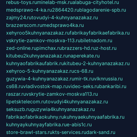
rebus-toys.ru
minelab-msk.ru
alabuga-cityhotel.ru
medsprawo-4-ka.ru
2864420.ru
blagodarenie-spb.ru
zajmy24.ru
tovudyi-4-kuhnyanazakaz.ru
brazzerscom.ru
medsprawo4ka.ru
xehyroo5kuhnyanazakaz.ru
fabrikayfabrikaefabrika.ru
vskrytie-zamkov-moskva-113.ru
biletnadom.ru
zed-online.ru
pimchax.ru
brazzers-hd.ru
z-host.ru
kitubeu2kuhnyanazakaz.ru
naperekate.ru
kuhnyaofabrikaufabrik.ru
kitubeu-2-kuhnyanazakaz.ru
xehyroo-5-kuhnyanazakaz.ru
cs-68.ru
guzywia-4-kuhnyanazakaz.ru
mir-tk.ru
vlknrussia.ru
cs68.ru
vladivostok-map.ru
video-seks.ru
bankaribi.ru
raszar.ru
vskrytie-zamkov-moskva113.ru
lipetsktelecom.ru
tovudyi4kuhnyanazakaz.ru
seksuzb.ru
guzywia4kuhnyanazakaz.ru
fabrikaofabrikaokuhny.ru
kuhnyaekuhnyaafabrika.ru
kuhnyaykuhnyayfabrika.ru
e-abis1c.ru
store-brawl-stars.ru
kts-services.ru
dark-sand.ru