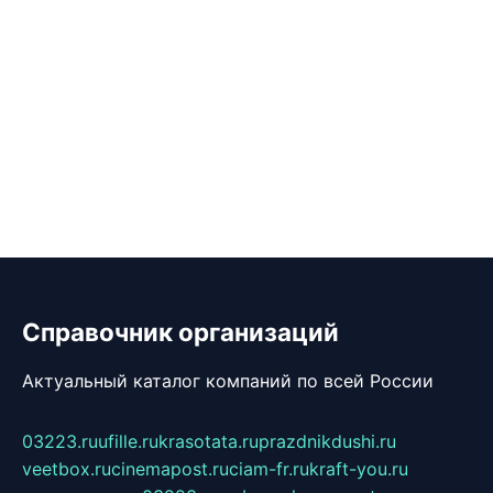
Справочник организаций
Актуальный каталог компаний по всей России
03223.ru
ufille.ru
krasotata.ru
prazdnikdushi.ru
veetbox.ru
cinemapost.ru
ciam-fr.ru
kraft-you.ru