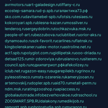
avrmotors.ru
art-galadesign.ru
tiffany-c.ru
ecostep-samara.ru
d-p.spb.ru
галактика73.рф
sko.com.ru
davitamebel-spb.ru
fotsis.ru
tesiaes.ru
kokoroyari.spb.ru
blesna-kazan.ru
mossilver.ru
lenderoq.ru
sergeydobrin.ru
tochkazvuka.msk.ru
people-of-art.ru
bezzubova.ru
clubtibet.ru
orior-aks.ru
dynamoauto.ru
szk-favorit.ru
carlines.ru
flatnsk.ru
kingbolenskaner.ru
alex-motor.ru
astroline.net.ru
act1.spb.ru
polyglot.com.ru
gidlipetsk.ru
ooo-driada.ru
detsad125.ru
mir-zdoroviya.ru
bruslanovo.ru
siterem.ru
council.spb.ru
лодкипатриот.рф
kafekolizey.ru
iclub.net.ru
gazon-easy.ru
sugarepilekb.ru
grinox.ru
pylesostineco.ru
msts-ozarenie.ru
kameryjooan.ru
artemovskij.ru
dopler.spb.ru
aid70.ru
metall-perm.ru
ndm.msk.ru
ratingzooshop.ru
apiaccess.ru
globalautotrade.info
bezverhovskoe.ru
drsschool.ru
ZOOSMART.SPB.RU
dalakony.ru
medikijob.ru
remontt.spb.ru
photostudia.spb.ru
myragon.ru