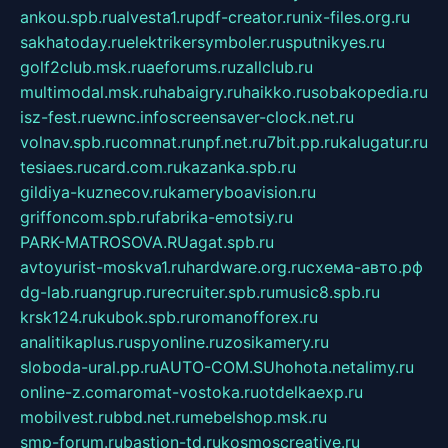
ankou.spb.ru
alvesta1.ru
pdf-creator.ru
nix-files.org.ru
sakhatoday.ru
elektrikersymboler.ru
sputnikyes.ru
golf2club.msk.ru
aeforums.ru
zallclub.ru
multimodal.msk.ru
habaigry.ru
haikko.ru
sobakopedia.ru
isz-fest.ru
ewnc.info
screensaver-clock.net.ru
volnav.spb.ru
comnat.ru
npf.net.ru
7bit.pp.ru
kalugatur.ru
tesiaes.ru
card.com.ru
kazanka.spb.ru
gildiya-kuznecov.ru
kameryboavision.ru
griffoncom.spb.ru
fabrika-emotsiy.ru
PARK-MATROSOVA.RU
agat.spb.ru
avtoyurist-moskva1.ru
hardware.org.ru
схема-авто.рф
dg-lab.ru
angrup.ru
recruiter.spb.ru
music8.spb.ru
krsk124.ru
kubok.spb.ru
romanofforex.ru
analitikaplus.ru
spyonline.ru
zosikamery.ru
sloboda-ural.pp.ru
AUTO-COM.SU
hohota.net
alimy.ru
online-z.com
aromat-vostoka.ru
otdelkaexp.ru
mobilvest.ru
bbd.net.ru
mebelshop.msk.ru
smp-forum.ru
bastion-td.ru
kosmoscreative.ru