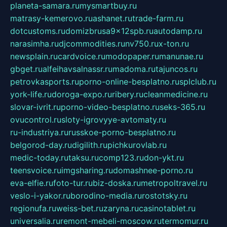
planeta-samara.ru
mysmartbuy.ru
matrasy-kemerovo.ru
ashanet.ru
trade-farm.ru
dotcustoms.ru
domizbrusa9x12spb.ru
autodamp.ru
narasimha.ru
djcommodities.ru
nv750.ru
x-ton.ru
newsplain.ru
cardvoice.ru
modopaper.ru
manunae.ru
gbget.ru
alfeihavsalnassr.ru
madoma.ru
tajuncos.ru
petrovkasports.ru
porno-online-besplatno.ru
splclub.ru
york-life.ru
doroga-expo.ru
ribery.ru
cleanmedicine.ru
slovar-ivrit.ru
porno-video-besplatno.ru
seks-365.ru
ovucontrol.ru
sloty-igrovyye-avtomaty.ru
ru-industriya.ru
russkoe-porno-besplatno.ru
belgorod-day.ru
digilith.ru
pichkurovlab.ru
medic-today.ru
taksu.ru
comp123.ru
don-ykt.ru
teensvoice.ru
imgsharing.ru
domashnee-porno.ru
eva-elfie.ru
foto-tur.ru
biz-doska.ru
metropoltravel.ru
veslo-i-yakor.ru
borodino-media.ru
rostotsky.ru
regionufa.ru
weiss-bet.ru
zaryna.ru
casinotablet.ru
universalia.ru
remont-mebeli-moscow.ru
termomur.ru