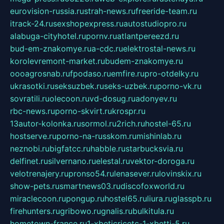
eurovision-russia.ru
strah-news.ru
freeride-team.ru
itrack-24.ru
sexshopexpress.ru
autostudiopro.ru
alabuga-cityhotel.ru
pornv.ru
atlantpereezd.ru
bud-em-znakomye.ru
a-cdc.ru
elektrostal-news.ru
korolevremont-market.ru
budem-znakomye.ru
oooagrosnab.ru
fpodaso.ru
emfire.ru
pro-otdelky.ru
ukrasotki.ru
seksuzbek.ru
seks-uzbek.ru
porno-vk.ru
sovratili.ru
olecoon.ru
vd-dosug.ru
adonyev.ru
rbc-news.ru
porno-skvirt.ru
krospr.ru
13autor-kolonka.ru
sormol.ru
2rich.ru
hostel-65.ru
hostserve.ru
porno-na-russkom.ru
mishinlab.ru
neznobi.ru
bigfatcc.ru
habble.ru
starbucksvia.ru
delfinet.ru
silvernano.ru
elestal.ru
vektor-doroga.ru
velotrenajery.ru
pronso54.ru
lenasever.ru
lovinskix.ru
show-pets.ru
smartnews03.ru
discofoxworld.ru
miraclecoon.ru
pongup.ru
hostel65.ru
liura.ru
glasspb.ru
firehunters.ru
gribowo.ru
gnalis.ru
bulkitula.ru
hometown-france.ru
1-xbeticricetc-1-xbetti-5.ru