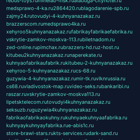
rebus-toys.ru
minelab-msk.ru
alabuga-cityhotel.ru
medsprawo-4-ka.ru
2864420.ru
blagodarenie-spb.ru
zajmy24.ru
tovudyi-4-kuhnyanazakaz.ru
brazzerscom.ru
medsprawo4ka.ru
xehyroo5kuhnyanazakaz.ru
fabrikayfabrikaefabrika.ru
vskrytie-zamkov-moskva-113.ru
biletnadom.ru
zed-online.ru
pimchax.ru
brazzers-hd.ru
z-host.ru
kitubeu2kuhnyanazakaz.ru
naperekate.ru
kuhnyaofabrikaufabrik.ru
kitubeu-2-kuhnyanazakaz.ru
xehyroo-5-kuhnyanazakaz.ru
cs-68.ru
guzywia-4-kuhnyanazakaz.ru
mir-tk.ru
vlknrussia.ru
cs68.ru
vladivostok-map.ru
video-seks.ru
bankaribi.ru
raszar.ru
vskrytie-zamkov-moskva113.ru
lipetsktelecom.ru
tovudyi4kuhnyanazakaz.ru
seksuzb.ru
guzywia4kuhnyanazakaz.ru
fabrikaofabrikaokuhny.ru
kuhnyaekuhnyaafabrika.ru
kuhnyaykuhnyayfabrika.ru
e-abis1c.ru
store-brawl-stars.ru
kts-services.ru
dark-sand.ru