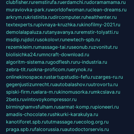
clubfisher.ru
remstirufa.ru
erdamchi.ru
doramamama.ru
muraviovka-park.ru
worldofwoman.ru
clean-dreams.ru
arkrym.ru
kristinita.ru
dircomputer.ru
healthenter.ru
textexperts.ru
pivnaya-kruzhka.ru
kinofilmy-2021.ru
demolalapaluza.ru
tanyavanya.ru
remstir-tolyatti.ru
msdip.ru
jdol.ru
sokolovr.ru
newtech-spb.ru
rezemkleim.ru
massage-tai.ru
seonub.ru
zvonitut.ru
biolisichka24.ru
mncraft-download.ru
algoritm-sistema.ru
godflesh.ru
ru-industria.ru
zebra-tlt.ru
okna-proficom.ru
erynok.ru
onlinekinospace.ru
startupstudio-fefu.ru
zarges-ru.ru
gegenjustizunrecht.ru
autobalashov.ru
utrovortu.ru
spiski-firm.ru
elara-m.ru
kinomusorka.ru
mkcslava.ru
2bets.ru
vintovoykompressor.ru
birminghamvsfulham.ru
sarmat-komp.ru
pioneeri.ru
amadis-chocolate.ru
shkurki-karakulya.ru
kanotiforet.spb.ru
tutmassage.ru
ecolog.org.ru
praga.spb.ru
falcorussia.ru
autodoctorservis.ru