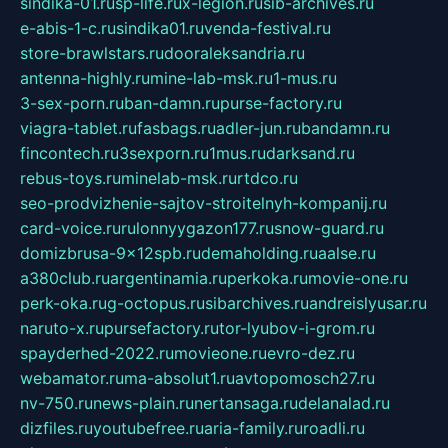
sindika-01.ru
sp-life.ru
x-legion.ru
sib-archives.ru
e-abis-1-c.ru
sindika01.ru
venda-festival.ru
store-brawlstars.ru
dooraleksandria.ru
antenna-highly.ru
mine-lab-msk.ru
1-mus.ru
3-sex-porn.ru
ban-damn.ru
purse-factory.ru
viagra-tablet.ru
fasbags.ru
adler-jun.ru
bandamn.ru
fincontech.ru
3sexporn.ru
1mus.ru
darksand.ru
rebus-toys.ru
minelab-msk.ru
rtdco.ru
seo-prodvizhenie-sajtov-stroitelnyh-kompanij.ru
card-voice.ru
rulonnyygazon177.ru
snow-guard.ru
domizbrusa-9x12spb.ru
demaholding.ru
aalse.ru
a380club.ru
argentinamia.ru
perkoka.ru
movie-one.ru
perk-oka.ru
g-octopus.ru
sibarchives.ru
andreislyusar.ru
naruto-x.ru
pursefactory.ru
tor-lyubov-i-grom.ru
spayderhed-2022.ru
movieone.ru
evro-dez.ru
webamator.ru
ma-absolut1.ru
avtopomosch27.ru
nv-750.ru
news-plain.ru
nertansaga.ru
delanalad.ru
dizfiles.ru
youtubefree.ru
aria-family.ru
roadli.ru