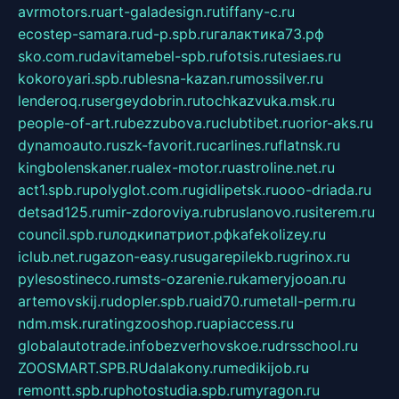
avrmotors.ru
art-galadesign.ru
tiffany-c.ru
ecostep-samara.ru
d-p.spb.ru
галактика73.рф
sko.com.ru
davitamebel-spb.ru
fotsis.ru
tesiaes.ru
kokoroyari.spb.ru
blesna-kazan.ru
mossilver.ru
lenderoq.ru
sergeydobrin.ru
tochkazvuka.msk.ru
people-of-art.ru
bezzubova.ru
clubtibet.ru
orior-aks.ru
dynamoauto.ru
szk-favorit.ru
carlines.ru
flatnsk.ru
kingbolenskaner.ru
alex-motor.ru
astroline.net.ru
act1.spb.ru
polyglot.com.ru
gidlipetsk.ru
ooo-driada.ru
detsad125.ru
mir-zdoroviya.ru
bruslanovo.ru
siterem.ru
council.spb.ru
лодкипатриот.рф
kafekolizey.ru
iclub.net.ru
gazon-easy.ru
sugarepilekb.ru
grinox.ru
pylesostineco.ru
msts-ozarenie.ru
kameryjooan.ru
artemovskij.ru
dopler.spb.ru
aid70.ru
metall-perm.ru
ndm.msk.ru
ratingzooshop.ru
apiaccess.ru
globalautotrade.info
bezverhovskoe.ru
drsschool.ru
ZOOSMART.SPB.RU
dalakony.ru
medikijob.ru
remontt.spb.ru
photostudia.spb.ru
myragon.ru