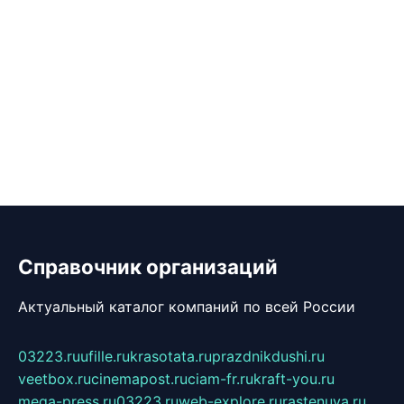
Справочник организаций
Актуальный каталог компаний по всей России
03223.ru
ufille.ru
krasotata.ru
prazdnikdushi.ru
veetbox.ru
cinemapost.ru
ciam-fr.ru
kraft-you.ru
mega-press.ru
03223.ru
web-explore.ru
rastenuya.ru