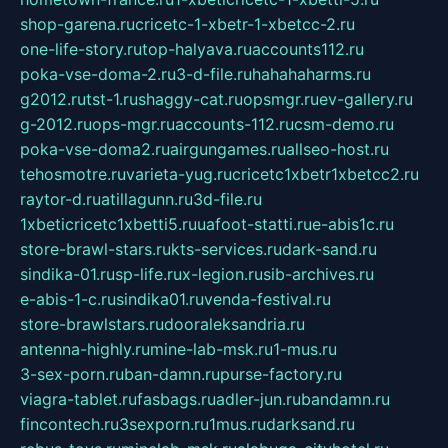
shop-garena.ru
cricetc-1-xbetr-1-xbetcc-2.ru
one-life-story.ru
top-halyava.ru
accounts112.ru
poka-vse-doma-2.ru
3-d-file.ru
hahahaharms.ru
g2012.ru
tst-1.ru
shaggy-cat.ru
opsmgr.ru
ev-gallery.ru
g-2012.ru
ops-mgr.ru
accounts-112.ru
csm-demo.ru
poka-vse-doma2.ru
airgungames.ru
allseo-host.ru
tehosmotre.ru
varieta-yug.ru
cricetc1xbetr1xbetcc2.ru
raytor-d.ru
atillagunn.ru
3d-file.ru
1xbeticricetc1xbetti5.ru
uafoot-statti.ru
e-abis1c.ru
store-brawl-stars.ru
kts-services.ru
dark-sand.ru
sindika-01.ru
sp-life.ru
x-legion.ru
sib-archives.ru
e-abis-1-c.ru
sindika01.ru
venda-festival.ru
store-brawlstars.ru
dooraleksandria.ru
antenna-highly.ru
mine-lab-msk.ru
1-mus.ru
3-sex-porn.ru
ban-damn.ru
purse-factory.ru
viagra-tablet.ru
fasbags.ru
adler-jun.ru
bandamn.ru
fincontech.ru
3sexporn.ru
1mus.ru
darksand.ru