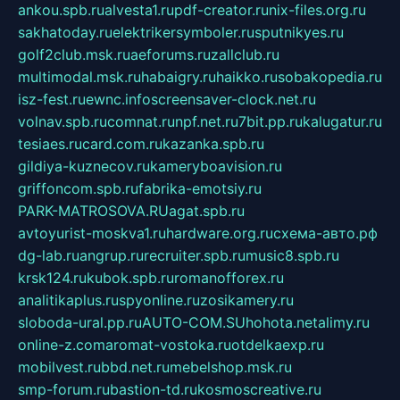
ankou.spb.ru
alvesta1.ru
pdf-creator.ru
nix-files.org.ru
sakhatoday.ru
elektrikersymboler.ru
sputnikyes.ru
golf2club.msk.ru
aeforums.ru
zallclub.ru
multimodal.msk.ru
habaigry.ru
haikko.ru
sobakopedia.ru
isz-fest.ru
ewnc.info
screensaver-clock.net.ru
volnav.spb.ru
comnat.ru
npf.net.ru
7bit.pp.ru
kalugatur.ru
tesiaes.ru
card.com.ru
kazanka.spb.ru
gildiya-kuznecov.ru
kameryboavision.ru
griffoncom.spb.ru
fabrika-emotsiy.ru
PARK-MATROSOVA.RU
agat.spb.ru
avtoyurist-moskva1.ru
hardware.org.ru
схема-авто.рф
dg-lab.ru
angrup.ru
recruiter.spb.ru
music8.spb.ru
krsk124.ru
kubok.spb.ru
romanofforex.ru
analitikaplus.ru
spyonline.ru
zosikamery.ru
sloboda-ural.pp.ru
AUTO-COM.SU
hohota.net
alimy.ru
online-z.com
aromat-vostoka.ru
otdelkaexp.ru
mobilvest.ru
bbd.net.ru
mebelshop.msk.ru
smp-forum.ru
bastion-td.ru
kosmoscreative.ru