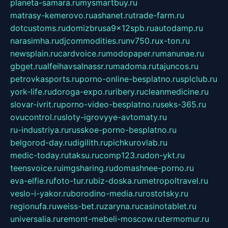
planeta-samara.ru
mysmartbuy.ru
matrasy-kemerovo.ru
ashanet.ru
trade-farm.ru
dotcustoms.ru
domizbrusa9x12spb.ru
autodamp.ru
narasimha.ru
djcommodities.ru
nv750.ru
x-ton.ru
newsplain.ru
cardvoice.ru
modopaper.ru
manunae.ru
gbget.ru
alfeihavsalnassr.ru
madoma.ru
tajuncos.ru
petrovkasports.ru
porno-online-besplatno.ru
splclub.ru
york-life.ru
doroga-expo.ru
ribery.ru
cleanmedicine.ru
slovar-ivrit.ru
porno-video-besplatno.ru
seks-365.ru
ovucontrol.ru
sloty-igrovyye-avtomaty.ru
ru-industriya.ru
russkoe-porno-besplatno.ru
belgorod-day.ru
digilith.ru
pichkurovlab.ru
medic-today.ru
taksu.ru
comp123.ru
don-ykt.ru
teensvoice.ru
imgsharing.ru
domashnee-porno.ru
eva-elfie.ru
foto-tur.ru
biz-doska.ru
metropoltravel.ru
veslo-i-yakor.ru
borodino-media.ru
rostotsky.ru
regionufa.ru
weiss-bet.ru
zaryna.ru
casinotablet.ru
universalia.ru
remont-mebeli-moscow.ru
termomur.ru