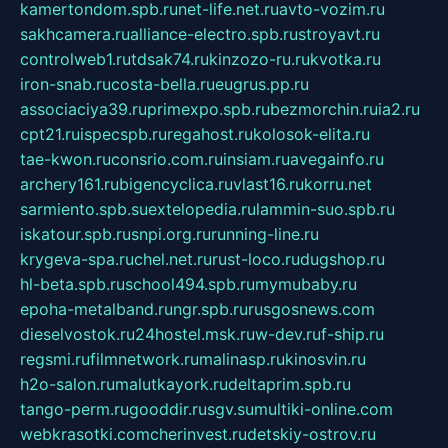
kamertondom.spb.ru
net-life.net.ru
avto-vozim.ru
sakhcamera.ru
alliance-electro.spb.ru
stroyavt.ru
controlweb1.ru
tdsak74.ru
kinzozo-ru.ru
kvotka.ru
iron-snab.ru
costa-bella.ru
eugrus.pp.ru
associaciya39.ru
primexpo.spb.ru
bezmorchin.ru
ia2.ru
cpt21.ru
ispecspb.ru
regahost.ru
kolosok-elita.ru
tae-kwon.ru
consrio.com.ru
insiam.ru
avegainfo.ru
archery161.ru
bigencyclica.ru
vlast16.ru
korru.net
sarmiento.spb.su
extelopedia.ru
lammin-suo.spb.ru
iskatour.spb.ru
snpi.org.ru
running-line.ru
krygeva-spa.ru
chel.net.ru
rust-loco.ru
dugshop.ru
hl-beta.spb.ru
school494.spb.ru
mymubaby.ru
epoha-metalband.ru
ngr.spb.ru
rusgosnews.com
dieselvostok.ru
24hostel.msk.ru
w-dev.ru
f-ship.ru
regsmi.ru
filmnetwork.ru
malinasp.ru
kinosvin.ru
h2o-salon.ru
malutkayork.ru
deltaprim.spb.ru
tango-perm.ru
gooddir.ru
sgv.su
multiki-online.com
webkrasotki.com
cherinvest.ru
detskiy-ostrov.ru