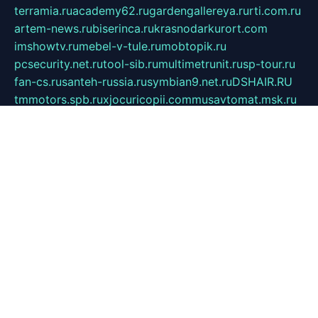
terramia.ru
academy62.ru
gardengallereya.ru
rti.com.ru
artem-news.ru
biserinca.ru
krasnodarkurort.com
imshowtv.ru
mebel-v-tule.ru
mobtopik.ru
pcsecurity.net.ru
tool-sib.ru
multimetrunit.ru
sp-tour.ru
fan-cs.ru
santeh-russia.ru
symbian9.net.ru
DSHAIR.RU
tmmotors.spb.ru
xjocuricopii.com
musavtomat.msk.ru
obustrojdom.ru
sovetcik.ru
ybaranovskaya.ru
ppknews.ru
cult-alshei.ru
JAPANRUSSIA.RU
proekciyamebel.ru
imper-finans.ru
rim.org.ru
glamourai.ru
brassminus.ru
zabor-pro.ru
ftn.pp.ru
dorogoe58.ru
laimengpacker.ru
kuzova-zapchasti.ru
sageerp.ru
taxodrom.ru
dsrazvitie.ru
hardcity.net.ru
ratinghomegames.ru
topservice25.ru
gubernyan.ru
gtglasslined.ru
ii4.ru
tssport.spb.ru
andorra24.com
blackwallstreet.ru
oboimos.ru
optim-doors.com.ru
ikuch.ru
nycr.org.ru
npa21.ru
vremya-ch.spb.ru
desert000.ru
ivtorgi.ru
ifiori.ru
catalog-statei.ru
dcv.org.ru
spetsmaster174.ru
ipkameryhiseeu.ru