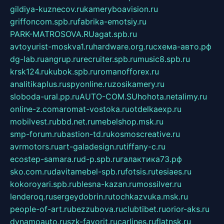
gildiya-kuznecov.ru
kameryboavision.ru
griffoncom.spb.ru
fabrika-emotsiy.ru
PARK-MATROSOVA.RU
agat.spb.ru
avtoyurist-moskva1.ru
hardware.org.ru
схема-авто.рф
dg-lab.ru
angrup.ru
recruiter.spb.ru
music8.spb.ru
krsk124.ru
kubok.spb.ru
romanofforex.ru
analitikaplus.ru
spyonline.ru
zosikamery.ru
sloboda-ural.pp.ru
AUTO-COM.SU
hohota.net
alimy.ru
online-z.com
aromat-vostoka.ru
otdelkaexp.ru
mobilvest.ru
bbd.net.ru
mebelshop.msk.ru
smp-forum.ru
bastion-td.ru
kosmoscreative.ru
avrmotors.ru
art-galadesign.ru
tiffany-c.ru
ecostep-samara.ru
d-p.spb.ru
галактика73.рф
sko.com.ru
davitamebel-spb.ru
fotsis.ru
tesiaes.ru
kokoroyari.spb.ru
blesna-kazan.ru
mossilver.ru
lenderoq.ru
sergeydobrin.ru
tochkazvuka.msk.ru
people-of-art.ru
bezzubova.ru
clubtibet.ru
orior-aks.ru
dynamoauto.ru
szk-favorit.ru
carlines.ru
flatnsk.ru