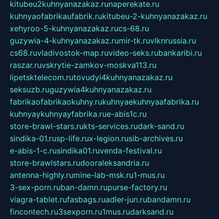
kitubeu2kuhnyanazakaz.ru
naperekate.ru
kuhnyaofabrikaufabrik.ru
kitubeu-2-kuhnyanazakaz.ru
xehyroo-5-kuhnyanazakaz.ru
cs-68.ru
guzywia-4-kuhnyanazakaz.ru
mir-tk.ru
vlknrussia.ru
cs68.ru
vladivostok-map.ru
video-seks.ru
bankaribi.ru
raszar.ru
vskrytie-zamkov-moskva113.ru
lipetsktelecom.ru
tovudyi4kuhnyanazakaz.ru
seksuzb.ru
guzywia4kuhnyanazakaz.ru
fabrikaofabrikaokuhny.ru
kuhnyaekuhnyaafabrika.ru
kuhnyaykuhnyayfabrika.ru
e-abis1c.ru
store-brawl-stars.ru
kts-services.ru
dark-sand.ru
sindika-01.ru
sp-life.ru
x-legion.ru
sib-archives.ru
e-abis-1-c.ru
sindika01.ru
venda-festival.ru
store-brawlstars.ru
dooraleksandria.ru
antenna-highly.ru
mine-lab-msk.ru
1-mus.ru
3-sex-porn.ru
ban-damn.ru
purse-factory.ru
viagra-tablet.ru
fasbags.ru
adler-jun.ru
bandamn.ru
fincontech.ru
3sexporn.ru
1mus.ru
darksand.ru