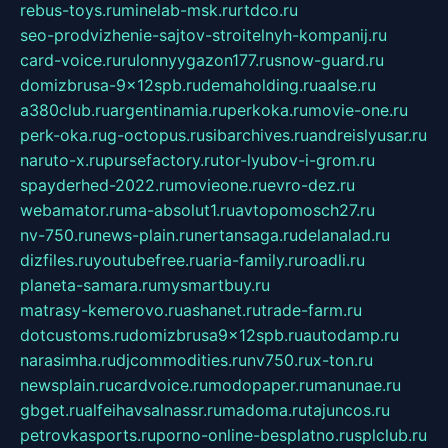
rebus-toys.ru
minelab-msk.ru
rtdco.ru
seo-prodvizhenie-sajtov-stroitelnyh-kompanij.ru
card-voice.ru
rulonnyygazon177.ru
snow-guard.ru
domizbrusa-9x12spb.ru
demaholding.ru
aalse.ru
a380club.ru
argentinamia.ru
perkoka.ru
movie-one.ru
perk-oka.ru
g-octopus.ru
sibarchives.ru
andreislyusar.ru
naruto-x.ru
pursefactory.ru
tor-lyubov-i-grom.ru
spayderhed-2022.ru
movieone.ru
evro-dez.ru
webamator.ru
ma-absolut1.ru
avtopomosch27.ru
nv-750.ru
news-plain.ru
nertansaga.ru
delanalad.ru
dizfiles.ru
youtubefree.ru
aria-family.ru
roadli.ru
planeta-samara.ru
mysmartbuy.ru
matrasy-kemerovo.ru
ashanet.ru
trade-farm.ru
dotcustoms.ru
domizbrusa9x12spb.ru
autodamp.ru
narasimha.ru
djcommodities.ru
nv750.ru
x-ton.ru
newsplain.ru
cardvoice.ru
modopaper.ru
manunae.ru
gbget.ru
alfeihavsalnassr.ru
madoma.ru
tajuncos.ru
petrovkasports.ru
porno-online-besplatno.ru
splclub.ru