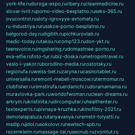
york-life.ru
doroga-expo.ru
ribery.ru
cleanmedicine.ru
slovar-ivrit.ru
porno-video-besplatno.ru
seks-365.ru
ovucontrol.ru
sloty-igrovyye-avtomaty.ru
ru-industriya.ru
russkoe-porno-besplatno.ru
belgorod-day.ru
digilith.ru
pichkurovlab.ru
medic-today.ru
taksu.ru
comp123.ru
don-ykt.ru
teensvoice.ru
imgsharing.ru
domashnee-porno.ru
eva-elfie.ru
foto-tur.ru
biz-doska.ru
metropoltravel.ru
veslo-i-yakor.ru
borodino-media.ru
rostotsky.ru
regionufa.ru
weiss-bet.ru
zaryna.ru
casinotablet.ru
universalia.ru
remont-mebeli-moscow.ru
termomur.ru
clubfisher.ru
remstirufa.ru
erdamchi.ru
doramamama.ru
muraviovka-park.ru
worldofwoman.ru
clean-dreams.ru
arkrym.ru
kristinita.ru
dircomputer.ru
healthenter.ru
textexperts.ru
pivnaya-kruzhka.ru
kinofilmy-2021.ru
demolalapaluza.ru
tanyavanya.ru
remstir-tolyatti.ru
msdip.ru
jdol.ru
sokolovr.ru
newtech-spb.ru
rezemkleim.ru
massage-tai.ru
seonub.ru
zvonitut.ru