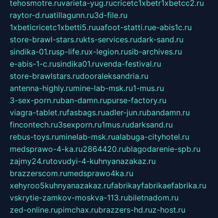
tehosmotre.ru
varieta-yug.ru
cricetc1xbetr1xbetcc2.ru
raytor-d.ru
atillagunn.ru
3d-file.ru
1xbeticricetc1xbetti5.ru
uafoot-statti.ru
e-abis1c.ru
store-brawl-stars.ru
kts-services.ru
dark-sand.ru
sindika-01.ru
sp-life.ru
x-legion.ru
sib-archives.ru
e-abis-1-c.ru
sindika01.ru
venda-festival.ru
store-brawlstars.ru
dooraleksandria.ru
antenna-highly.ru
mine-lab-msk.ru
1-mus.ru
3-sex-porn.ru
ban-damn.ru
purse-factory.ru
viagra-tablet.ru
fasbags.ru
adler-jun.ru
bandamn.ru
fincontech.ru
3sexporn.ru
1mus.ru
darksand.ru
rebus-toys.ru
minelab-msk.ru
alabuga-cityhotel.ru
medsprawo-4-ka.ru
2864420.ru
blagodarenie-spb.ru
zajmy24.ru
tovudyi-4-kuhnyanazakaz.ru
brazzerscom.ru
medsprawo4ka.ru
xehyroo5kuhnyanazakaz.ru
fabrikayfabrikaefabrika.ru
vskrytie-zamkov-moskva-113.ru
biletnadom.ru
zed-online.ru
pimchax.ru
brazzers-hd.ru
z-host.ru