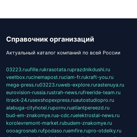
Справочник организаций
Актуальный каталог компаний по всей России
03223.ru
ufille.ru
krasotata.ru
prazdnikdushi.ru
veetbox.ru
cinemapost.ru
ciam-fr.ru
kraft-you.ru
mega-press.ru
03223.ru
web-explore.ru
rastenuya.ru
eurovision-russia.ru
strah-news.ru
freeride-team.ru
itrack-24.ru
sexshopexpress.ru
autostudiopro.ru
alabuga-cityhotel.ru
pornv.ru
atlantpereezd.ru
bud-em-znakomye.ru
a-cdc.ru
elektrostal-news.ru
korolevremont-market.ru
budem-znakomye.ru
oooagrosnab.ru
fpodaso.ru
emfire.ru
pro-otdelky.ru