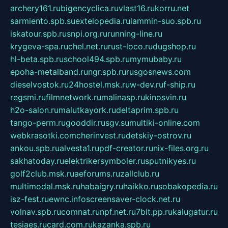
archery161.ru
bigencyclica.ru
vlast16.ru
korru.net
sarmiento.spb.su
extelopedia.ru
lammin-suo.spb.ru
iskatour.spb.ru
snpi.org.ru
running-line.ru
krygeva-spa.ru
chel.net.ru
rust-loco.ru
dugshop.ru
hl-beta.spb.ru
school494.spb.ru
mymubaby.ru
epoha-metalband.ru
ngr.spb.ru
rusgosnews.com
dieselvostok.ru
24hostel.msk.ru
w-dev.ru
f-ship.ru
regsmi.ru
filmnetwork.ru
malinasp.ru
kinosvin.ru
h2o-salon.ru
malutkayork.ru
deltaprim.spb.ru
tango-perm.ru
gooddir.ru
sgv.su
multiki-online.com
webkrasotki.com
cherinvest.ru
detskiy-ostrov.ru
ankou.spb.ru
alvesta1.ru
pdf-creator.ru
nix-files.org.ru
sakhatoday.ru
elektrikersymboler.ru
sputnikyes.ru
golf2club.msk.ru
aeforums.ru
zallclub.ru
multimodal.msk.ru
habaigry.ru
haikko.ru
sobakopedia.ru
isz-fest.ru
ewnc.info
screensaver-clock.net.ru
volnav.spb.ru
comnat.ru
npf.net.ru
7bit.pp.ru
kalugatur.ru
tesiaes.ru
card.com.ru
kazanka.spb.ru