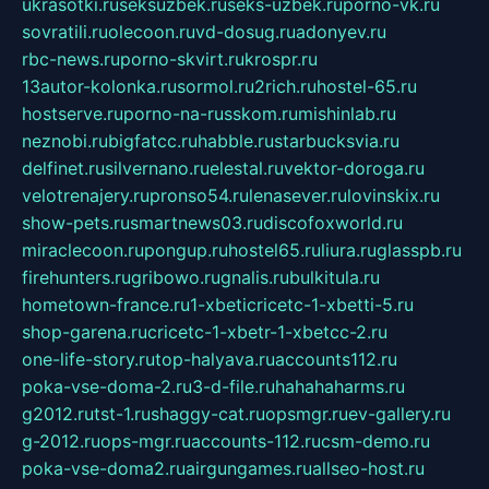
ukrasotki.ru
seksuzbek.ru
seks-uzbek.ru
porno-vk.ru
sovratili.ru
olecoon.ru
vd-dosug.ru
adonyev.ru
rbc-news.ru
porno-skvirt.ru
krospr.ru
13autor-kolonka.ru
sormol.ru
2rich.ru
hostel-65.ru
hostserve.ru
porno-na-russkom.ru
mishinlab.ru
neznobi.ru
bigfatcc.ru
habble.ru
starbucksvia.ru
delfinet.ru
silvernano.ru
elestal.ru
vektor-doroga.ru
velotrenajery.ru
pronso54.ru
lenasever.ru
lovinskix.ru
show-pets.ru
smartnews03.ru
discofoxworld.ru
miraclecoon.ru
pongup.ru
hostel65.ru
liura.ru
glasspb.ru
firehunters.ru
gribowo.ru
gnalis.ru
bulkitula.ru
hometown-france.ru
1-xbeticricetc-1-xbetti-5.ru
shop-garena.ru
cricetc-1-xbetr-1-xbetcc-2.ru
one-life-story.ru
top-halyava.ru
accounts112.ru
poka-vse-doma-2.ru
3-d-file.ru
hahahaharms.ru
g2012.ru
tst-1.ru
shaggy-cat.ru
opsmgr.ru
ev-gallery.ru
g-2012.ru
ops-mgr.ru
accounts-112.ru
csm-demo.ru
poka-vse-doma2.ru
airgungames.ru
allseo-host.ru