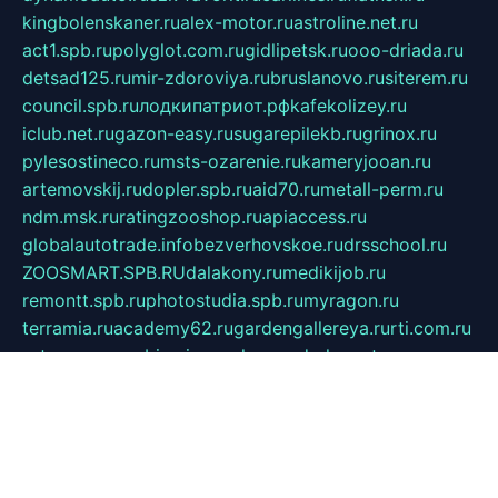
kingbolenskaner.ru
alex-motor.ru
astroline.net.ru
act1.spb.ru
polyglot.com.ru
gidlipetsk.ru
ooo-driada.ru
detsad125.ru
mir-zdoroviya.ru
bruslanovo.ru
siterem.ru
council.spb.ru
лодкипатриот.рф
kafekolizey.ru
iclub.net.ru
gazon-easy.ru
sugarepilekb.ru
grinox.ru
pylesostineco.ru
msts-ozarenie.ru
kameryjooan.ru
artemovskij.ru
dopler.spb.ru
aid70.ru
metall-perm.ru
ndm.msk.ru
ratingzooshop.ru
apiaccess.ru
globalautotrade.info
bezverhovskoe.ru
drsschool.ru
ZOOSMART.SPB.RU
dalakony.ru
medikijob.ru
remontt.spb.ru
photostudia.spb.ru
myragon.ru
terramia.ru
academy62.ru
gardengallereya.ru
rti.com.ru
artem-news.ru
biserinca.ru
krasnodarkurort.com
imshowtv.ru
mebel-v-tule.ru
mobtopik.ru
pcsecurity.net.ru
tool-sib.ru
multimetrunit.ru
sp-tour.ru
fan-cs.ru
santeh-russia.ru
symbian9.net.ru
DSHAIR.RU
tmmotors.spb.ru
xjocuricopii.com
musavtomat.msk.ru
obustrojdom.ru
sovetcik.ru
ybaranovskaya.ru