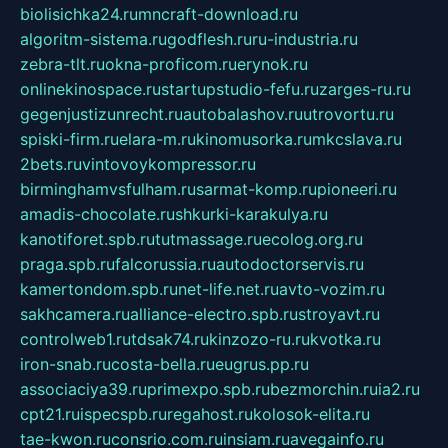
biolisichka24.ru
mncraft-download.ru
algoritm-sistema.ru
godflesh.ru
ru-industria.ru
zebra-tlt.ru
okna-proficom.ru
erynok.ru
onlinekinospace.ru
startupstudio-fefu.ru
zarges-ru.ru
gegenjustizunrecht.ru
autobalashov.ru
utrovortu.ru
spiski-firm.ru
elara-m.ru
kinomusorka.ru
mkcslava.ru
2bets.ru
vintovoykompressor.ru
birminghamvsfulham.ru
sarmat-komp.ru
pioneeri.ru
amadis-chocolate.ru
shkurki-karakulya.ru
kanotiforet.spb.ru
tutmassage.ru
ecolog.org.ru
praga.spb.ru
falcorussia.ru
autodoctorservis.ru
kamertondom.spb.ru
net-life.net.ru
avto-vozim.ru
sakhcamera.ru
alliance-electro.spb.ru
stroyavt.ru
controlweb1.ru
tdsak74.ru
kinzozo-ru.ru
kvotka.ru
iron-snab.ru
costa-bella.ru
eugrus.pp.ru
associaciya39.ru
primexpo.spb.ru
bezmorchin.ru
ia2.ru
cpt21.ru
ispecspb.ru
regahost.ru
kolosok-elita.ru
tae-kwon.ru
consrio.com.ru
insiam.ru
avegainfo.ru