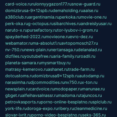
card-voice.ru
rulonnyygazon177.ru
snow-guard.ru
domizbrusa-9x12spb.ru
demaholding.ru
aalse.ru
a380club.ru
argentinamia.ru
perkoka.ru
movie-one.ru
perk-oka.ru
g-octopus.ru
sibarchives.ru
andreislyusar.ru
naruto-x.ru
pursefactory.ru
tor-lyubov-i-grom.ru
spayderhed-2022.ru
movieone.ru
evro-dez.ru
webamator.ru
ma-absolut1.ru
avtopomosch27.ru
nv-750.ru
news-plain.ru
nertansaga.ru
delanalad.ru
dizfiles.ru
youtubefree.ru
aria-family.ru
roadli.ru
planeta-samara.ru
mysmartbuy.ru
matrasy-kemerovo.ru
ashanet.ru
trade-farm.ru
dotcustoms.ru
domizbrusa9x12spb.ru
autodamp.ru
narasimha.ru
djcommodities.ru
nv750.ru
x-ton.ru
newsplain.ru
cardvoice.ru
modopaper.ru
manunae.ru
gbget.ru
alfeihavsalnassr.ru
madoma.ru
tajuncos.ru
petrovkasports.ru
porno-online-besplatno.ru
splclub.ru
york-life.ru
doroga-expo.ru
ribery.ru
cleanmedicine.ru
slovar-ivrit.ru
porno-video-besplatno.ru
seks-365.ru