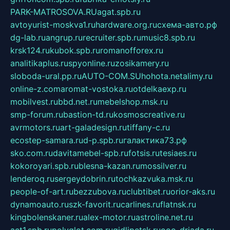
PARK-MATROSOVA.RU
agat.spb.ru
avtoyurist-moskva1.ru
hardware.org.ru
схема-авто.рф
dg-lab.ru
angrup.ru
recruiter.spb.ru
music8.spb.ru
krsk124.ru
kubok.spb.ru
romanofforex.ru
analitikaplus.ru
spyonline.ru
zosikamery.ru
sloboda-ural.pp.ru
AUTO-COM.SU
hohota.net
alimy.ru
online-z.com
aromat-vostoka.ru
otdelkaexp.ru
mobilvest.ru
bbd.net.ru
mebelshop.msk.ru
smp-forum.ru
bastion-td.ru
kosmoscreative.ru
avrmotors.ru
art-galadesign.ru
tiffany-c.ru
ecostep-samara.ru
d-p.spb.ru
галактика73.рф
sko.com.ru
davitamebel-spb.ru
fotsis.ru
tesiaes.ru
kokoroyari.spb.ru
blesna-kazan.ru
mossilver.ru
lenderoq.ru
sergeydobrin.ru
tochkazvuka.msk.ru
people-of-art.ru
bezzubova.ru
clubtibet.ru
orior-aks.ru
dynamoauto.ru
szk-favorit.ru
carlines.ru
flatnsk.ru
kingbolenskaner.ru
alex-motor.ru
astroline.net.ru