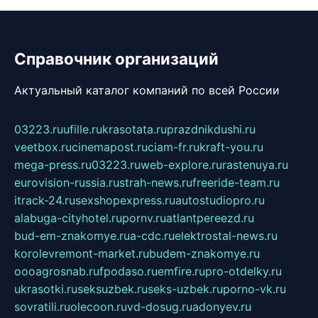
Справочник организаций
Актуальный каталог компаний по всей России
03223.ru
ufille.ru
krasotata.ru
prazdnikdushi.ru
veetbox.ru
cinemapost.ru
ciam-fr.ru
kraft-you.ru
mega-press.ru
03223.ru
web-explore.ru
rastenuya.ru
eurovision-russia.ru
strah-news.ru
freeride-team.ru
itrack-24.ru
sexshopexpress.ru
autostudiopro.ru
alabuga-cityhotel.ru
pornv.ru
atlantpereezd.ru
bud-em-znakomye.ru
a-cdc.ru
elektrostal-news.ru
korolevremont-market.ru
budem-znakomye.ru
oooagrosnab.ru
fpodaso.ru
emfire.ru
pro-otdelky.ru
ukrasotki.ru
seksuzbek.ru
seks-uzbek.ru
porno-vk.ru
sovratili.ru
olecoon.ru
vd-dosug.ru
adonyev.ru