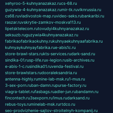
xehyroo-5-kuhnyanazakaz.ru
cs-68.ru
guzywia-4-kuhnyanazakaz.ru
mir-tk.ru
vlknrussia.ru
cs68.ru
vladivostok-map.ru
video-seks.ru
bankaribi.ru
raszar.ru
vskrytie-zamkov-moskva113.ru
lipetsktelecom.ru
tovudyi4kuhnyanazakaz.ru
seksuzb.ru
guzywia4kuhnyanazakaz.ru
fabrikaofabrikaokuhny.ru
kuhnyaekuhnyaafabrika.ru
kuhnyaykuhnyayfabrika.ru
e-abis1c.ru
store-brawl-stars.ru
kts-services.ru
dark-sand.ru
sindika-01.ru
sp-life.ru
x-legion.ru
sib-archives.ru
e-abis-1-c.ru
sindika01.ru
venda-festival.ru
store-brawlstars.ru
dooraleksandria.ru
antenna-highly.ru
mine-lab-msk.ru
1-mus.ru
3-sex-porn.ru
ban-damn.ru
purse-factory.ru
viagra-tablet.ru
fasbags.ru
adler-jun.ru
bandamn.ru
fincontech.ru
3sexporn.ru
1mus.ru
darksand.ru
rebus-toys.ru
minelab-msk.ru
rtdco.ru
seo-prodvizhenie-sajtov-stroitelnyh-kompanij.ru