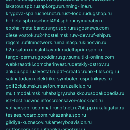
iskatour.spb.ru
snpi.org.ru
running-line.ru
krygeva-spa.ru
chel.net.ru
rust-loco.ru
dugshop.ru
hl-beta.spb.ru
school494.spb.ru
mymubaby.ru
epoha-metalband.ru
ngr.spb.ru
rusgosnews.com
dieselvostok.ru
24hostel.msk.ru
w-dev.ru
f-ship.ru
regsmi.ru
filmnetwork.ru
malinasp.ru
kinosvin.ru
h2o-salon.ru
malutkayork.ru
deltaprim.spb.ru
tango-perm.ru
gooddir.ru
sgv.su
multiki-online.com
webkrasotki.com
cherinvest.ru
detskiy-ostrov.ru
ankou.spb.ru
alvesta1.ru
pdf-creator.ru
nix-files.org.ru
sakhatoday.ru
elektrikersymboler.ru
sputnikyes.ru
golf2club.msk.ru
aeforums.ru
zallclub.ru
multimodal.msk.ru
habaigry.ru
haikko.ru
sobakopedia.ru
isz-fest.ru
ewnc.info
screensaver-clock.net.ru
volnav.spb.ru
comnat.ru
npf.net.ru
7bit.pp.ru
kalugatur.ru
tesiaes.ru
card.com.ru
kazanka.spb.ru
gildiya-kuznecov.ru
kameryboavision.ru
griffoncom.spb.ru
fabrika-emotsiy.ru