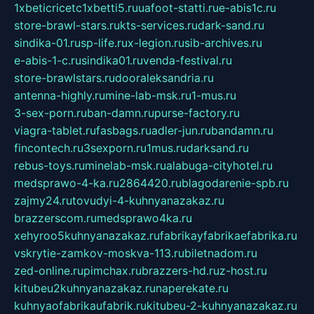
1xbeticricetc1xbetti5.ru
uafoot-statti.ru
e-abis1c.ru
store-brawl-stars.ru
kts-services.ru
dark-sand.ru
sindika-01.ru
sp-life.ru
x-legion.ru
sib-archives.ru
e-abis-1-c.ru
sindika01.ru
venda-festival.ru
store-brawlstars.ru
dooraleksandria.ru
antenna-highly.ru
mine-lab-msk.ru
1-mus.ru
3-sex-porn.ru
ban-damn.ru
purse-factory.ru
viagra-tablet.ru
fasbags.ru
adler-jun.ru
bandamn.ru
fincontech.ru
3sexporn.ru
1mus.ru
darksand.ru
rebus-toys.ru
minelab-msk.ru
alabuga-cityhotel.ru
medsprawo-4-ka.ru
2864420.ru
blagodarenie-spb.ru
zajmy24.ru
tovudyi-4-kuhnyanazakaz.ru
brazzerscom.ru
medsprawo4ka.ru
xehyroo5kuhnyanazakaz.ru
fabrikayfabrikaefabrika.ru
vskrytie-zamkov-moskva-113.ru
biletnadom.ru
zed-online.ru
pimchax.ru
brazzers-hd.ru
z-host.ru
kitubeu2kuhnyanazakaz.ru
naperekate.ru
kuhnyaofabrikaufabrik.ru
kitubeu-2-kuhnyanazakaz.ru