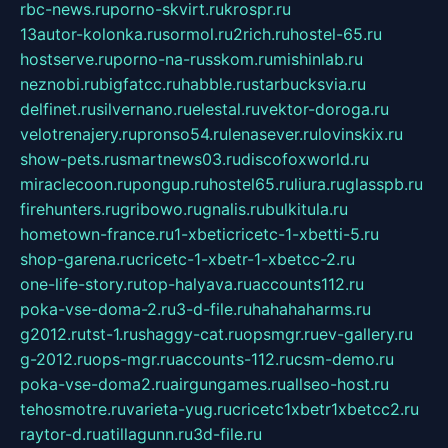
rbc-news.ru
porno-skvirt.ru
krospr.ru
13autor-kolonka.ru
sormol.ru
2rich.ru
hostel-65.ru
hostserve.ru
porno-na-russkom.ru
mishinlab.ru
neznobi.ru
bigfatcc.ru
habble.ru
starbucksvia.ru
delfinet.ru
silvernano.ru
elestal.ru
vektor-doroga.ru
velotrenajery.ru
pronso54.ru
lenasever.ru
lovinskix.ru
show-pets.ru
smartnews03.ru
discofoxworld.ru
miraclecoon.ru
pongup.ru
hostel65.ru
liura.ru
glasspb.ru
firehunters.ru
gribowo.ru
gnalis.ru
bulkitula.ru
hometown-france.ru
1-xbeticricetc-1-xbetti-5.ru
shop-garena.ru
cricetc-1-xbetr-1-xbetcc-2.ru
one-life-story.ru
top-halyava.ru
accounts112.ru
poka-vse-doma-2.ru
3-d-file.ru
hahahaharms.ru
g2012.ru
tst-1.ru
shaggy-cat.ru
opsmgr.ru
ev-gallery.ru
g-2012.ru
ops-mgr.ru
accounts-112.ru
csm-demo.ru
poka-vse-doma2.ru
airgungames.ru
allseo-host.ru
tehosmotre.ru
varieta-yug.ru
cricetc1xbetr1xbetcc2.ru
raytor-d.ru
atillagunn.ru
3d-file.ru