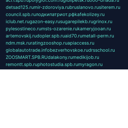
act1.spb.ru
polyglot.com.ru
gidlipetsk.ru
ooo-driada.ru
detsad125.ru
mir-zdoroviya.ru
bruslanovo.ru
siterem.ru
council.spb.ru
лодкипатриот.рф
kafekolizey.ru
iclub.net.ru
gazon-easy.ru
sugarepilekb.ru
grinox.ru
pylesostineco.ru
msts-ozarenie.ru
kameryjooan.ru
artemovskij.ru
dopler.spb.ru
aid70.ru
metall-perm.ru
ndm.msk.ru
ratingzooshop.ru
apiaccess.ru
globalautotrade.info
bezverhovskoe.ru
drsschool.ru
ZOOSMART.SPB.RU
dalakony.ru
medikijob.ru
remontt.spb.ru
photostudia.spb.ru
myragon.ru
terramia.ru
academy62.ru
gardengallereya.ru
rti.com.ru
artem-news.ru
biserinca.ru
krasnodarkurort.com
imshowtv.ru
mebel-v-tule.ru
mobtopik.ru
pcsecurity.net.ru
tool-sib.ru
multimetrunit.ru
sp-tour.ru
fan-cs.ru
santeh-russia.ru
symbian9.net.ru
DSHAIR.RU
tmmotors.spb.ru
xjocuricopii.com
musavtomat.msk.ru
obustrojdom.ru
sovetcik.ru
ybaranovskaya.ru
ppknews.ru
cult-alshei.ru
JAPANRUSSIA.RU