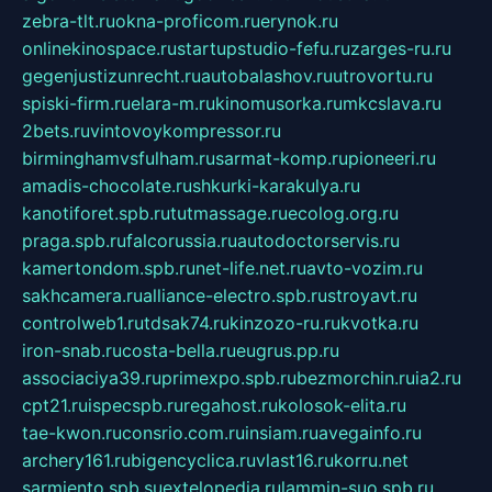
zebra-tlt.ru
okna-proficom.ru
erynok.ru
onlinekinospace.ru
startupstudio-fefu.ru
zarges-ru.ru
gegenjustizunrecht.ru
autobalashov.ru
utrovortu.ru
spiski-firm.ru
elara-m.ru
kinomusorka.ru
mkcslava.ru
2bets.ru
vintovoykompressor.ru
birminghamvsfulham.ru
sarmat-komp.ru
pioneeri.ru
amadis-chocolate.ru
shkurki-karakulya.ru
kanotiforet.spb.ru
tutmassage.ru
ecolog.org.ru
praga.spb.ru
falcorussia.ru
autodoctorservis.ru
kamertondom.spb.ru
net-life.net.ru
avto-vozim.ru
sakhcamera.ru
alliance-electro.spb.ru
stroyavt.ru
controlweb1.ru
tdsak74.ru
kinzozo-ru.ru
kvotka.ru
iron-snab.ru
costa-bella.ru
eugrus.pp.ru
associaciya39.ru
primexpo.spb.ru
bezmorchin.ru
ia2.ru
cpt21.ru
ispecspb.ru
regahost.ru
kolosok-elita.ru
tae-kwon.ru
consrio.com.ru
insiam.ru
avegainfo.ru
archery161.ru
bigencyclica.ru
vlast16.ru
korru.net
sarmiento.spb.su
extelopedia.ru
lammin-suo.spb.ru