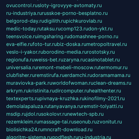
ovucontrol.ru
sloty-igrovyye-avtomaty.ru
ru-industriya.ru
russkoe-porno-besplatno.ru
belgorod-day.ru
digilith.ru
pichkurovlab.ru
medic-today.ru
taksu.ru
comp123.ru
don-ykt.ru
teensvoice.ru
imgsharing.ru
domashnee-porno.ru
eva-elfie.ru
foto-tur.ru
biz-doska.ru
metropoltravel.ru
veslo-i-yakor.ru
borodino-media.ru
rostotsky.ru
regionufa.ru
weiss-bet.ru
zaryna.ru
casinotablet.ru
universalia.ru
remont-mebeli-moscow.ru
termomur.ru
clubfisher.ru
remstirufa.ru
erdamchi.ru
doramamama.ru
muraviovka-park.ru
worldofwoman.ru
clean-dreams.ru
arkrym.ru
kristinita.ru
dircomputer.ru
healthenter.ru
textexperts.ru
pivnaya-kruzhka.ru
kinofilmy-2021.ru
demolalapaluza.ru
tanyavanya.ru
remstir-tolyatti.ru
msdip.ru
jdol.ru
sokolovr.ru
newtech-spb.ru
rezemkleim.ru
massage-tai.ru
seonub.ru
zvonitut.ru
biolisichka24.ru
mncraft-download.ru
algoritm-sistema.ru
godflesh.ru
ru-industria.ru