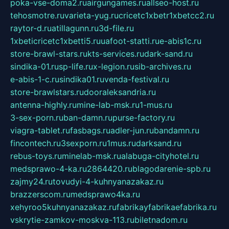
poka-vse-doma2.ru
airgungames.ru
allseo-host.ru
tehosmotre.ru
varieta-yug.ru
cricetc1xbetr1xbetcc2.ru
raytor-d.ru
atillagunn.ru
3d-file.ru
1xbeticricetc1xbetti5.ru
uafoot-statti.ru
e-abis1c.ru
store-brawl-stars.ru
kts-services.ru
dark-sand.ru
sindika-01.ru
sp-life.ru
x-legion.ru
sib-archives.ru
e-abis-1-c.ru
sindika01.ru
venda-festival.ru
store-brawlstars.ru
dooraleksandria.ru
antenna-highly.ru
mine-lab-msk.ru
1-mus.ru
3-sex-porn.ru
ban-damn.ru
purse-factory.ru
viagra-tablet.ru
fasbags.ru
adler-jun.ru
bandamn.ru
fincontech.ru
3sexporn.ru
1mus.ru
darksand.ru
rebus-toys.ru
minelab-msk.ru
alabuga-cityhotel.ru
medsprawo-4-ka.ru
2864420.ru
blagodarenie-spb.ru
zajmy24.ru
tovudyi-4-kuhnyanazakaz.ru
brazzerscom.ru
medsprawo4ka.ru
xehyroo5kuhnyanazakaz.ru
fabrikayfabrikaefabrika.ru
vskrytie-zamkov-moskva-113.ru
biletnadom.ru