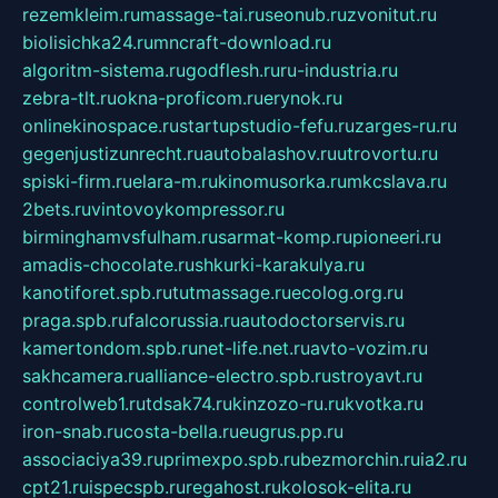
rezemkleim.ru
massage-tai.ru
seonub.ru
zvonitut.ru
biolisichka24.ru
mncraft-download.ru
algoritm-sistema.ru
godflesh.ru
ru-industria.ru
zebra-tlt.ru
okna-proficom.ru
erynok.ru
onlinekinospace.ru
startupstudio-fefu.ru
zarges-ru.ru
gegenjustizunrecht.ru
autobalashov.ru
utrovortu.ru
spiski-firm.ru
elara-m.ru
kinomusorka.ru
mkcslava.ru
2bets.ru
vintovoykompressor.ru
birminghamvsfulham.ru
sarmat-komp.ru
pioneeri.ru
amadis-chocolate.ru
shkurki-karakulya.ru
kanotiforet.spb.ru
tutmassage.ru
ecolog.org.ru
praga.spb.ru
falcorussia.ru
autodoctorservis.ru
kamertondom.spb.ru
net-life.net.ru
avto-vozim.ru
sakhcamera.ru
alliance-electro.spb.ru
stroyavt.ru
controlweb1.ru
tdsak74.ru
kinzozo-ru.ru
kvotka.ru
iron-snab.ru
costa-bella.ru
eugrus.pp.ru
associaciya39.ru
primexpo.spb.ru
bezmorchin.ru
ia2.ru
cpt21.ru
ispecspb.ru
regahost.ru
kolosok-elita.ru