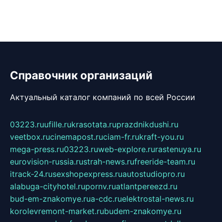
Справочник организаций
Актуальный каталог компаний по всей России
03223.ru
ufille.ru
krasotata.ru
prazdnikdushi.ru
veetbox.ru
cinemapost.ru
ciam-fr.ru
kraft-you.ru
mega-press.ru
03223.ru
web-explore.ru
rastenuya.ru
eurovision-russia.ru
strah-news.ru
freeride-team.ru
itrack-24.ru
sexshopexpress.ru
autostudiopro.ru
alabuga-cityhotel.ru
pornv.ru
atlantpereezd.ru
bud-em-znakomye.ru
a-cdc.ru
elektrostal-news.ru
korolevremont-market.ru
budem-znakomye.ru