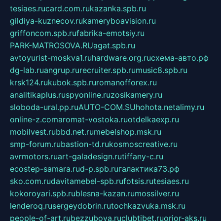
tesiaes.ru
card.com.ru
kazanka.spb.ru
gildiya-kuznecov.ru
kameryboavision.ru
griffoncom.spb.ru
fabrika-emotsiy.ru
PARK-MATROSOVA.RU
agat.spb.ru
avtoyurist-moskva1.ru
hardware.org.ru
схема-авто.рф
dg-lab.ru
angrup.ru
recruiter.spb.ru
music8.spb.ru
krsk124.ru
kubok.spb.ru
romanofforex.ru
analitikaplus.ru
spyonline.ru
zosikamery.ru
sloboda-ural.pp.ru
AUTO-COM.SU
hohota.net
alimy.ru
online-z.com
aromat-vostoka.ru
otdelkaexp.ru
mobilvest.ru
bbd.net.ru
mebelshop.msk.ru
smp-forum.ru
bastion-td.ru
kosmoscreative.ru
avrmotors.ru
art-galadesign.ru
tiffany-c.ru
ecostep-samara.ru
d-p.spb.ru
галактика73.рф
sko.com.ru
davitamebel-spb.ru
fotsis.ru
tesiaes.ru
kokoroyari.spb.ru
blesna-kazan.ru
mossilver.ru
lenderoq.ru
sergeydobrin.ru
tochkazvuka.msk.ru
people-of-art.ru
bezzubova.ru
clubtibet.ru
orior-aks.ru