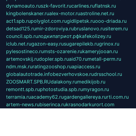
dynamoauto.ru
szk-favorit.ru
carlines.ru
flatnsk.ru
kingbolenskaner.ru
alex-motor.ru
astroline.net.ru
act1.spb.ru
polyglot.com.ru
gidlipetsk.ru
ooo-driada.ru
detsad125.ru
mir-zdoroviya.ru
bruslanovo.ru
siterem.ru
council.spb.ru
лодкипатриот.рф
kafekolizey.ru
iclub.net.ru
gazon-easy.ru
sugarepilekb.ru
grinox.ru
pylesostineco.ru
msts-ozarenie.ru
kameryjooan.ru
artemovskij.ru
dopler.spb.ru
aid70.ru
metall-perm.ru
ndm.msk.ru
ratingzooshop.ru
apiaccess.ru
globalautotrade.info
bezverhovskoe.ru
drsschool.ru
ZOOSMART.SPB.RU
dalakony.ru
medikijob.ru
remontt.spb.ru
photostudia.spb.ru
myragon.ru
terramia.ru
academy62.ru
gardengallereya.ru
rti.com.ru
artem-news.ru
biserinca.ru
krasnodarkurort.com
imshowtv.ru
mebel-v-tule.ru
mobtopik.ru
pcsecurity.net.ru
tool-sib.ru
multimetrunit.ru
sp-tour.ru
fan-cs.ru
santeh-russia.ru
symbian9.net.ru
DSHAIR.RU
tmmotors.spb.ru
xjocuricopii.com
musavtomat.msk.ru