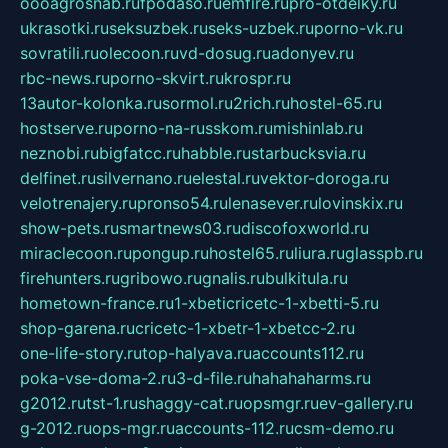
oooagrosnab.ru
fpodaso.ru
emfire.ru
pro-otdelky.ru
ukrasotki.ru
seksuzbek.ru
seks-uzbek.ru
porno-vk.ru
sovratili.ru
olecoon.ru
vd-dosug.ru
adonyev.ru
rbc-news.ru
porno-skvirt.ru
krospr.ru
13autor-kolonka.ru
sormol.ru
2rich.ru
hostel-65.ru
hostserve.ru
porno-na-russkom.ru
mishinlab.ru
neznobi.ru
bigfatcc.ru
habble.ru
starbucksvia.ru
delfinet.ru
silvernano.ru
elestal.ru
vektor-doroga.ru
velotrenajery.ru
pronso54.ru
lenasever.ru
lovinskix.ru
show-pets.ru
smartnews03.ru
discofoxworld.ru
miraclecoon.ru
pongup.ru
hostel65.ru
liura.ru
glasspb.ru
firehunters.ru
gribowo.ru
gnalis.ru
bulkitula.ru
hometown-france.ru
1-xbeticricetc-1-xbetti-5.ru
shop-garena.ru
cricetc-1-xbetr-1-xbetcc-2.ru
one-life-story.ru
top-halyava.ru
accounts112.ru
poka-vse-doma-2.ru
3-d-file.ru
hahahaharms.ru
g2012.ru
tst-1.ru
shaggy-cat.ru
opsmgr.ru
ev-gallery.ru
g-2012.ru
ops-mgr.ru
accounts-112.ru
csm-demo.ru