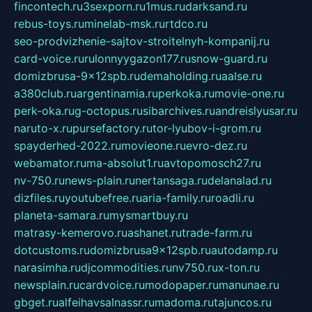
fincontech.ru
3sexporn.ru
1mus.ru
darksand.ru
rebus-toys.ru
minelab-msk.ru
rtdco.ru
seo-prodvizhenie-sajtov-stroitelnyh-kompanij.ru
card-voice.ru
rulonnyygazon177.ru
snow-guard.ru
domizbrusa-9x12spb.ru
demaholding.ru
aalse.ru
a380club.ru
argentinamia.ru
perkoka.ru
movie-one.ru
perk-oka.ru
g-octopus.ru
sibarchives.ru
andreislyusar.ru
naruto-x.ru
pursefactory.ru
tor-lyubov-i-grom.ru
spayderhed-2022.ru
movieone.ru
evro-dez.ru
webamator.ru
ma-absolut1.ru
avtopomosch27.ru
nv-750.ru
news-plain.ru
nertansaga.ru
delanalad.ru
dizfiles.ru
youtubefree.ru
aria-family.ru
roadli.ru
planeta-samara.ru
mysmartbuy.ru
matrasy-kemerovo.ru
ashanet.ru
trade-farm.ru
dotcustoms.ru
domizbrusa9x12spb.ru
autodamp.ru
narasimha.ru
djcommodities.ru
nv750.ru
x-ton.ru
newsplain.ru
cardvoice.ru
modopaper.ru
manunae.ru
gbget.ru
alfeihavsalnassr.ru
madoma.ru
tajuncos.ru