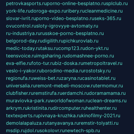
petrovkasports.ru
porno-online-besplatno.ru
splclub.ru
york-life.ru
doroga-expo.ru
ribery.ru
cleanmedicine.ru
slovar-ivrit.ru
porno-video-besplatno.ru
seks-365.ru
ovucontrol.ru
sloty-igrovyye-avtomaty.ru
ru-industriya.ru
russkoe-porno-besplatno.ru
belgorod-day.ru
digilith.ru
pichkurovlab.ru
medic-today.ru
taksu.ru
comp123.ru
don-ykt.ru
teensvoice.ru
imgsharing.ru
domashnee-porno.ru
eva-elfie.ru
foto-tur.ru
biz-doska.ru
metropoltravel.ru
veslo-i-yakor.ru
borodino-media.ru
rostotsky.ru
regionufa.ru
weiss-bet.ru
zaryna.ru
casinotablet.ru
universalia.ru
remont-mebeli-moscow.ru
termomur.ru
clubfisher.ru
remstirufa.ru
erdamchi.ru
doramamama.ru
muraviovka-park.ru
worldofwoman.ru
clean-dreams.ru
arkrym.ru
kristinita.ru
dircomputer.ru
healthenter.ru
textexperts.ru
pivnaya-kruzhka.ru
kinofilmy-2021.ru
demolalapaluza.ru
tanyavanya.ru
remstir-tolyatti.ru
msdip.ru
jdol.ru
sokolovr.ru
newtech-spb.ru