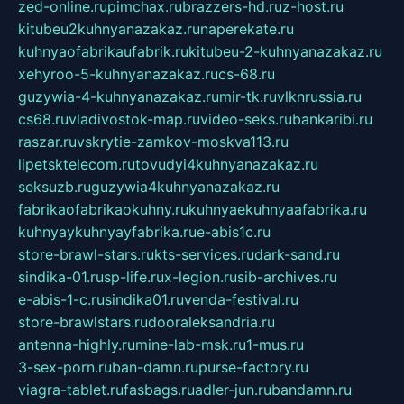
zed-online.ru
pimchax.ru
brazzers-hd.ru
z-host.ru
kitubeu2kuhnyanazakaz.ru
naperekate.ru
kuhnyaofabrikaufabrik.ru
kitubeu-2-kuhnyanazakaz.ru
xehyroo-5-kuhnyanazakaz.ru
cs-68.ru
guzywia-4-kuhnyanazakaz.ru
mir-tk.ru
vlknrussia.ru
cs68.ru
vladivostok-map.ru
video-seks.ru
bankaribi.ru
raszar.ru
vskrytie-zamkov-moskva113.ru
lipetsktelecom.ru
tovudyi4kuhnyanazakaz.ru
seksuzb.ru
guzywia4kuhnyanazakaz.ru
fabrikaofabrikaokuhny.ru
kuhnyaekuhnyaafabrika.ru
kuhnyaykuhnyayfabrika.ru
e-abis1c.ru
store-brawl-stars.ru
kts-services.ru
dark-sand.ru
sindika-01.ru
sp-life.ru
x-legion.ru
sib-archives.ru
e-abis-1-c.ru
sindika01.ru
venda-festival.ru
store-brawlstars.ru
dooraleksandria.ru
antenna-highly.ru
mine-lab-msk.ru
1-mus.ru
3-sex-porn.ru
ban-damn.ru
purse-factory.ru
viagra-tablet.ru
fasbags.ru
adler-jun.ru
bandamn.ru