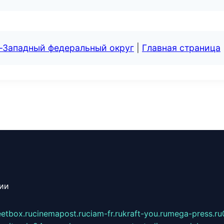
о-Западный федеральный округ
|
Главная страница
сии
eetbox.ru
cinemapost.ru
ciam-fr.ru
kraft-you.ru
mega-press.ru