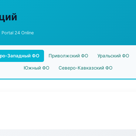
аций
 Portal 24 Online
ро-Западный ФО
Приволжский ФО
Уральский ФО
Южный ФО
Северо-Кавказский ФО