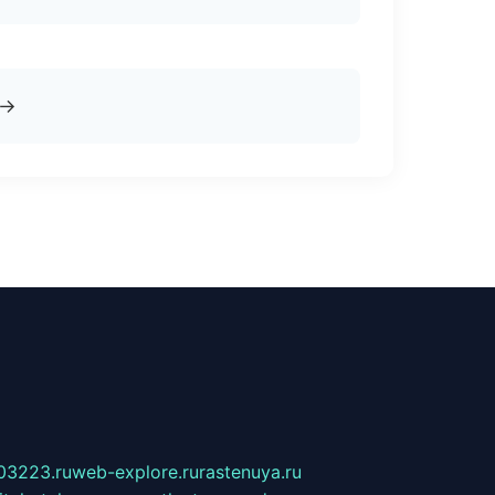
→
03223.ru
web-explore.ru
rastenuya.ru