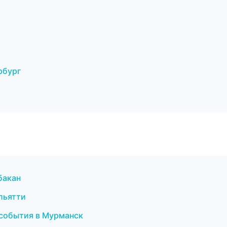
рбург
бакан
льятти
 события в Мурманск