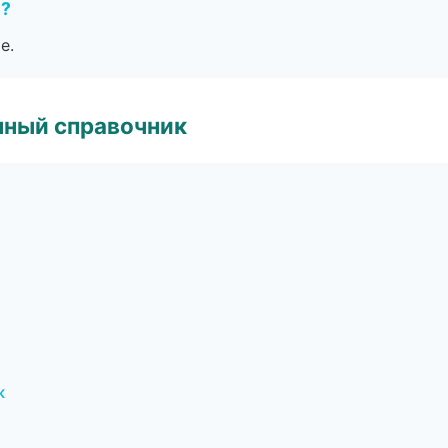
е?
е.
нный справочник
ж