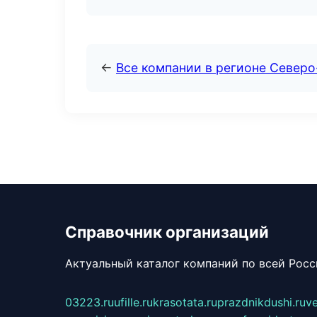
←
Все компании в регионе Север
Справочник организаций
Актуальный каталог компаний по всей Рос
03223.ru
ufille.ru
krasotata.ru
prazdnikdushi.ru
v