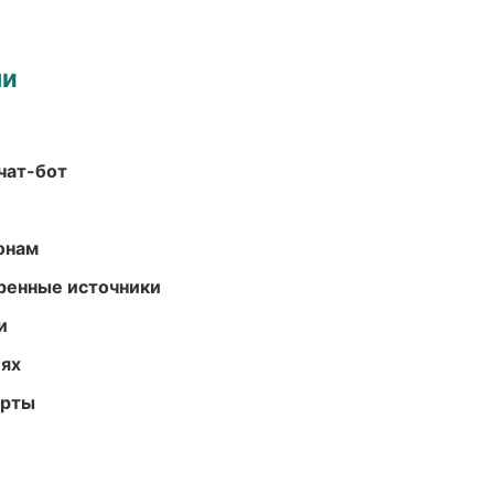
ми
чат-бот
онам
еренные источники
и
иях
арты