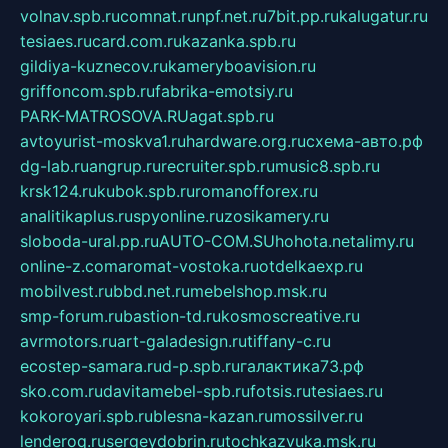
volnav.spb.ru
comnat.ru
npf.net.ru
7bit.pp.ru
kalugatur.ru
tesiaes.ru
card.com.ru
kazanka.spb.ru
gildiya-kuznecov.ru
kameryboavision.ru
griffoncom.spb.ru
fabrika-emotsiy.ru
PARK-MATROSOVA.RU
agat.spb.ru
avtoyurist-moskva1.ru
hardware.org.ru
схема-авто.рф
dg-lab.ru
angrup.ru
recruiter.spb.ru
music8.spb.ru
krsk124.ru
kubok.spb.ru
romanofforex.ru
analitikaplus.ru
spyonline.ru
zosikamery.ru
sloboda-ural.pp.ru
AUTO-COM.SU
hohota.net
alimy.ru
online-z.com
aromat-vostoka.ru
otdelkaexp.ru
mobilvest.ru
bbd.net.ru
mebelshop.msk.ru
smp-forum.ru
bastion-td.ru
kosmoscreative.ru
avrmotors.ru
art-galadesign.ru
tiffany-c.ru
ecostep-samara.ru
d-p.spb.ru
галактика73.рф
sko.com.ru
davitamebel-spb.ru
fotsis.ru
tesiaes.ru
kokoroyari.spb.ru
blesna-kazan.ru
mossilver.ru
lenderoq.ru
sergeydobrin.ru
tochkazvuka.msk.ru