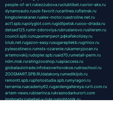
people-of-art.ru
bezzubova.ru
clubtibet.ru
orior-aks.ru
dynamoauto.ru
szk-favorit.ru
carlines.ru
flatnsk.ru
kingbolenskaner.ru
alex-motor.ru
astroline.net.ru
act1.spb.ru
polyglot.com.ru
gidlipetsk.ru
ooo-driada.ru
detsad125.ru
mir-zdoroviya.ru
bruslanovo.ru
siterem.ru
council.spb.ru
лодкипатриот.рф
kafekolizey.ru
iclub.net.ru
gazon-easy.ru
sugarepilekb.ru
grinox.ru
pylesostineco.ru
msts-ozarenie.ru
kameryjooan.ru
artemovskij.ru
dopler.spb.ru
aid70.ru
metall-perm.ru
ndm.msk.ru
ratingzooshop.ru
apiaccess.ru
globalautotrade.info
bezverhovskoe.ru
drsschool.ru
ZOOSMART.SPB.RU
dalakony.ru
medikijob.ru
remontt.spb.ru
photostudia.spb.ru
myragon.ru
terramia.ru
academy62.ru
gardengallereya.ru
rti.com.ru
artem-news.ru
biserinca.ru
krasnodarkurort.com
imshowtv.ru
mebel-v-tule.ru
mobtopik.ru
pcsecurity.net.ru
tool-sib.ru
multimetrunit.ru
sp-tour.ru
fan-cs.ru
santeh-russia.ru
symbian9.net.ru
DSHAIR.RU