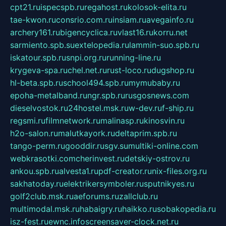
cpt21.ru
ispecspb.ru
regahost.ru
kolosok-elita.ru
tae-kwon.ru
consrio.com.ru
insiam.ru
avegainfo.ru
archery161.ru
bigencyclica.ru
vlast16.ru
korru.net
sarmiento.spb.su
extelopedia.ru
lammin-suo.spb.ru
iskatour.spb.ru
snpi.org.ru
running-line.ru
krygeva-spa.ru
chel.net.ru
rust-loco.ru
dugshop.ru
hl-beta.spb.ru
school494.spb.ru
mymubaby.ru
epoha-metalband.ru
ngr.spb.ru
rusgosnews.com
dieselvostok.ru
24hostel.msk.ru
w-dev.ru
f-ship.ru
regsmi.ru
filmnetwork.ru
malinasp.ru
kinosvin.ru
h2o-salon.ru
malutkayork.ru
deltaprim.spb.ru
tango-perm.ru
gooddir.ru
sgv.su
multiki-online.com
webkrasotki.com
cherinvest.ru
detskiy-ostrov.ru
ankou.spb.ru
alvesta1.ru
pdf-creator.ru
nix-files.org.ru
sakhatoday.ru
elektrikersymboler.ru
sputnikyes.ru
golf2club.msk.ru
aeforums.ru
zallclub.ru
multimodal.msk.ru
habaigry.ru
haikko.ru
sobakopedia.ru
isz-fest.ru
ewnc.info
screensaver-clock.net.ru