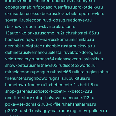
korolevremont-market.ru
budem-znakomye.ru
oooagrosnab.ru
fpodaso.ru
emfire.ru
pro-otdelky.ru
ukrasotki.ru
seksuzbek.ru
seks-uzbek.ru
porno-vk.ru
sovratili.ru
olecoon.ru
vd-dosug.ru
adonyev.ru
rbc-news.ru
porno-skvirt.ru
krospr.ru
13autor-kolonka.ru
sormol.ru
2rich.ru
hostel-65.ru
hostserve.ru
porno-na-russkom.ru
mishinlab.ru
neznobi.ru
bigfatcc.ru
habble.ru
starbucksvia.ru
delfinet.ru
silvernano.ru
elestal.ru
vektor-doroga.ru
velotrenajery.ru
pronso54.ru
lenasever.ru
lovinskix.ru
show-pets.ru
smartnews03.ru
discofoxworld.ru
miraclecoon.ru
pongup.ru
hostel65.ru
liura.ru
glasspb.ru
firehunters.ru
gribowo.ru
gnalis.ru
bulkitula.ru
hometown-france.ru
1-xbeticricetc-1-xbetti-5.ru
shop-garena.ru
cricetc-1-xbetr-1-xbetcc-2.ru
one-life-story.ru
top-halyava.ru
accounts112.ru
poka-vse-doma-2.ru
3-d-file.ru
hahahaharms.ru
g2012.ru
tst-1.ru
shaggy-cat.ru
opsmgr.ru
ev-gallery.ru