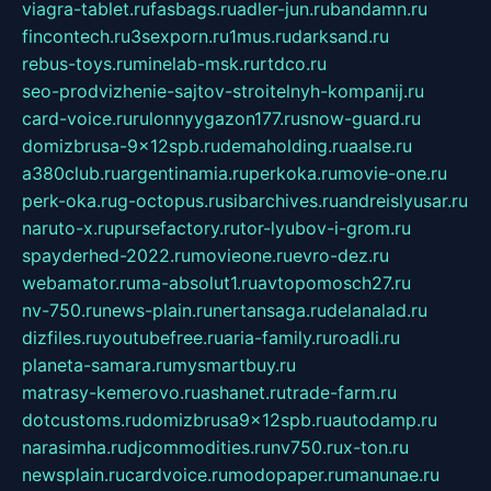
viagra-tablet.ru
fasbags.ru
adler-jun.ru
bandamn.ru
fincontech.ru
3sexporn.ru
1mus.ru
darksand.ru
rebus-toys.ru
minelab-msk.ru
rtdco.ru
seo-prodvizhenie-sajtov-stroitelnyh-kompanij.ru
card-voice.ru
rulonnyygazon177.ru
snow-guard.ru
domizbrusa-9x12spb.ru
demaholding.ru
aalse.ru
a380club.ru
argentinamia.ru
perkoka.ru
movie-one.ru
perk-oka.ru
g-octopus.ru
sibarchives.ru
andreislyusar.ru
naruto-x.ru
pursefactory.ru
tor-lyubov-i-grom.ru
spayderhed-2022.ru
movieone.ru
evro-dez.ru
webamator.ru
ma-absolut1.ru
avtopomosch27.ru
nv-750.ru
news-plain.ru
nertansaga.ru
delanalad.ru
dizfiles.ru
youtubefree.ru
aria-family.ru
roadli.ru
planeta-samara.ru
mysmartbuy.ru
matrasy-kemerovo.ru
ashanet.ru
trade-farm.ru
dotcustoms.ru
domizbrusa9x12spb.ru
autodamp.ru
narasimha.ru
djcommodities.ru
nv750.ru
x-ton.ru
newsplain.ru
cardvoice.ru
modopaper.ru
manunae.ru