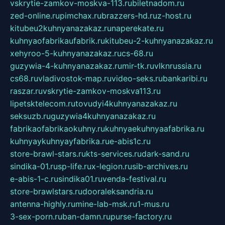
vskrytie-zamkov-moskva-113.ru
biletnadom.ru
zed-online.ru
pimchax.ru
brazzers-hd.ru
z-host.ru
kitubeu2kuhnyanazakaz.ru
naperekate.ru
kuhnyaofabrikaufabrik.ru
kitubeu-2-kuhnyanazakaz.ru
xehyroo-5-kuhnyanazakaz.ru
cs-68.ru
guzywia-4-kuhnyanazakaz.ru
mir-tk.ru
vlknrussia.ru
cs68.ru
vladivostok-map.ru
video-seks.ru
bankaribi.ru
raszar.ru
vskrytie-zamkov-moskva113.ru
lipetsktelecom.ru
tovudyi4kuhnyanazakaz.ru
seksuzb.ru
guzywia4kuhnyanazakaz.ru
fabrikaofabrikaokuhny.ru
kuhnyaekuhnyaafabrika.ru
kuhnyaykuhnyayfabrika.ru
e-abis1c.ru
store-brawl-stars.ru
kts-services.ru
dark-sand.ru
sindika-01.ru
sp-life.ru
x-legion.ru
sib-archives.ru
e-abis-1-c.ru
sindika01.ru
venda-festival.ru
store-brawlstars.ru
dooraleksandria.ru
antenna-highly.ru
mine-lab-msk.ru
1-mus.ru
3-sex-porn.ru
ban-damn.ru
purse-factory.ru