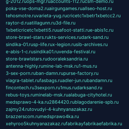
g-2012.ru
ops-mgr.ru
accounts-112.ru
csm-demo.ru
poka-vse-doma2.ru
airgungames.ru
allseo-host.ru
tehosmotre.ru
varieta-yug.ru
cricetc1xbetr1xbetcc2.ru
raytor-d.ru
atillagunn.ru
3d-file.ru
1xbeticricetc1xbetti5.ru
uafoot-statti.ru
e-abis1c.ru
store-brawl-stars.ru
kts-services.ru
dark-sand.ru
sindika-01.ru
sp-life.ru
x-legion.ru
sib-archives.ru
e-abis-1-c.ru
sindika01.ru
venda-festival.ru
store-brawlstars.ru
dooraleksandria.ru
antenna-highly.ru
mine-lab-msk.ru
1-mus.ru
3-sex-porn.ru
ban-damn.ru
purse-factory.ru
viagra-tablet.ru
fasbags.ru
adler-jun.ru
bandamn.ru
fincontech.ru
3sexporn.ru
1mus.ru
darksand.ru
rebus-toys.ru
minelab-msk.ru
alabuga-cityhotel.ru
medsprawo-4-ka.ru
2864420.ru
blagodarenie-spb.ru
zajmy24.ru
tovudyi-4-kuhnyanazakaz.ru
brazzerscom.ru
medsprawo4ka.ru
xehyroo5kuhnyanazakaz.ru
fabrikayfabrikaefabrika.ru