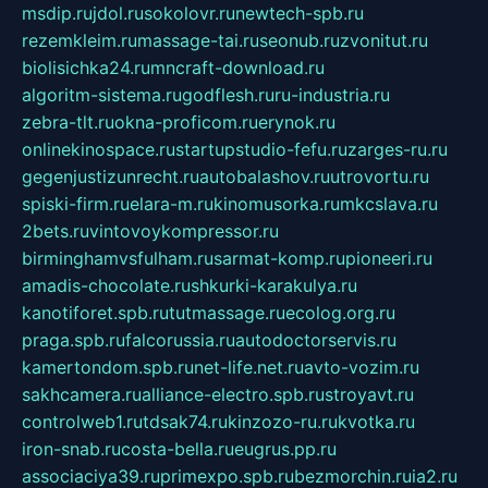
msdip.ru
jdol.ru
sokolovr.ru
newtech-spb.ru
rezemkleim.ru
massage-tai.ru
seonub.ru
zvonitut.ru
biolisichka24.ru
mncraft-download.ru
algoritm-sistema.ru
godflesh.ru
ru-industria.ru
zebra-tlt.ru
okna-proficom.ru
erynok.ru
onlinekinospace.ru
startupstudio-fefu.ru
zarges-ru.ru
gegenjustizunrecht.ru
autobalashov.ru
utrovortu.ru
spiski-firm.ru
elara-m.ru
kinomusorka.ru
mkcslava.ru
2bets.ru
vintovoykompressor.ru
birminghamvsfulham.ru
sarmat-komp.ru
pioneeri.ru
amadis-chocolate.ru
shkurki-karakulya.ru
kanotiforet.spb.ru
tutmassage.ru
ecolog.org.ru
praga.spb.ru
falcorussia.ru
autodoctorservis.ru
kamertondom.spb.ru
net-life.net.ru
avto-vozim.ru
sakhcamera.ru
alliance-electro.spb.ru
stroyavt.ru
controlweb1.ru
tdsak74.ru
kinzozo-ru.ru
kvotka.ru
iron-snab.ru
costa-bella.ru
eugrus.pp.ru
associaciya39.ru
primexpo.spb.ru
bezmorchin.ru
ia2.ru