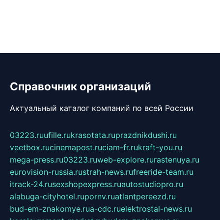
Справочник организаций
Актуальный каталог компаний по всей России
03223.ru
ufille.ru
krasotata.ru
prazdnikdushi.ru
veetbox.ru
cinemapost.ru
ciam-fr.ru
kraft-you.ru
mega-press.ru
03223.ru
web-explore.ru
rastenuya.ru
eurovision-russia.ru
strah-news.ru
freeride-team.ru
itrack-24.ru
sexshopexpress.ru
autostudiopro.ru
alabuga-cityhotel.ru
pornv.ru
atlantpereezd.ru
bud-em-znakomye.ru
a-cdc.ru
elektrostal-news.ru