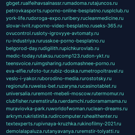
gbget.ru
alfeihavsalnassr.ru
madoma.ru
tajuncos.ru
petrovkasports.ru
porno-online-besplatno.ru
splclub.ru
york-life.ru
doroga-expo.ru
ribery.ru
cleanmedicine.ru
slovar-ivrit.ru
porno-video-besplatno.ru
seks-365.ru
ovucontrol.ru
sloty-igrovyye-avtomaty.ru
ru-industriya.ru
russkoe-porno-besplatno.ru
belgorod-day.ru
digilith.ru
pichkurovlab.ru
medic-today.ru
taksu.ru
comp123.ru
don-ykt.ru
teensvoice.ru
imgsharing.ru
domashnee-porno.ru
eva-elfie.ru
foto-tur.ru
biz-doska.ru
metropoltravel.ru
veslo-i-yakor.ru
borodino-media.ru
rostotsky.ru
regionufa.ru
weiss-bet.ru
zaryna.ru
casinotablet.ru
universalia.ru
remont-mebeli-moscow.ru
termomur.ru
clubfisher.ru
remstirufa.ru
erdamchi.ru
doramamama.ru
muraviovka-park.ru
worldofwoman.ru
clean-dreams.ru
arkrym.ru
kristinita.ru
dircomputer.ru
healthenter.ru
textexperts.ru
pivnaya-kruzhka.ru
kinofilmy-2021.ru
demolalapaluza.ru
tanyavanya.ru
remstir-tolyatti.ru