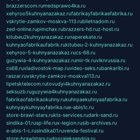
brazzerscom.ru
medsprawo4ka.ru
xehyroo5kuhnyanazakaz.ru
fabrikayfabrikaefabrika.ru
vskrytie-zamkov-moskva-113.ru
biletnadom.ru
zed-online.ru
pimchax.ru
brazzers-hd.ru
z-host.ru
kitubeu2kuhnyanazakaz.ru
naperekate.ru
kuhnyaofabrikaufabrik.ru
kitubeu-2-kuhnyanazakaz.ru
xehyroo-5-kuhnyanazakaz.ru
cs-68.ru
guzywia-4-kuhnyanazakaz.ru
mir-tk.ru
vlknrussia.ru
cs68.ru
vladivostok-map.ru
video-seks.ru
bankaribi.ru
raszar.ru
vskrytie-zamkov-moskva113.ru
lipetsktelecom.ru
tovudyi4kuhnyanazakaz.ru
seksuzb.ru
guzywia4kuhnyanazakaz.ru
fabrikaofabrikaokuhny.ru
kuhnyaekuhnyaafabrika.ru
kuhnyaykuhnyayfabrika.ru
e-abis1c.ru
store-brawl-stars.ru
kts-services.ru
dark-sand.ru
sindika-01.ru
sp-life.ru
x-legion.ru
sib-archives.ru
e-abis-1-c.ru
sindika01.ru
venda-festival.ru
store-brawlstars.ru
dooraleksandria.ru