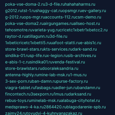
poka-vse-doma-2.ru
3-d-file.ru
hahahaharms.ru
g2012.ru
tst-1.ru
shaggy-cat.ru
opsmgr.ru
ev-gallery.ru
g-2012.ru
ops-mgr.ru
accounts-112.ru
csm-demo.ru
poka-vse-doma2.ru
airgungames.ru
allseo-host.ru
tehosmotre.ru
varieta-yug.ru
cricetc1xbetr1xbetcc2.ru
raytor-d.ru
atillagunn.ru
3d-file.ru
1xbeticricetc1xbetti5.ru
uafoot-statti.ru
e-abis1c.ru
store-brawl-stars.ru
kts-services.ru
dark-sand.ru
sindika-01.ru
sp-life.ru
x-legion.ru
sib-archives.ru
e-abis-1-c.ru
sindika01.ru
venda-festival.ru
store-brawlstars.ru
dooraleksandria.ru
antenna-highly.ru
mine-lab-msk.ru
1-mus.ru
3-sex-porn.ru
ban-damn.ru
purse-factory.ru
viagra-tablet.ru
fasbags.ru
adler-jun.ru
bandamn.ru
fincontech.ru
3sexporn.ru
1mus.ru
darksand.ru
rebus-toys.ru
minelab-msk.ru
alabuga-cityhotel.ru
medsprawo-4-ka.ru
2864420.ru
blagodarenie-spb.ru
zajmy24.ru
tovudyi-4-kuhnyanazakaz.ru