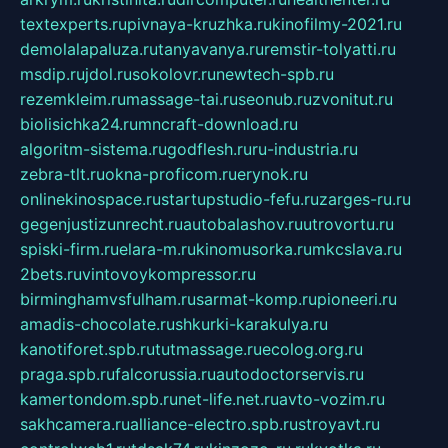
textexperts.ru
pivnaya-kruzhka.ru
kinofilmy-2021.ru
demolalapaluza.ru
tanyavanya.ru
remstir-tolyatti.ru
msdip.ru
jdol.ru
sokolovr.ru
newtech-spb.ru
rezemkleim.ru
massage-tai.ru
seonub.ru
zvonitut.ru
biolisichka24.ru
mncraft-download.ru
algoritm-sistema.ru
godflesh.ru
ru-industria.ru
zebra-tlt.ru
okna-proficom.ru
erynok.ru
onlinekinospace.ru
startupstudio-fefu.ru
zarges-ru.ru
gegenjustizunrecht.ru
autobalashov.ru
utrovortu.ru
spiski-firm.ru
elara-m.ru
kinomusorka.ru
mkcslava.ru
2bets.ru
vintovoykompressor.ru
birminghamvsfulham.ru
sarmat-komp.ru
pioneeri.ru
amadis-chocolate.ru
shkurki-karakulya.ru
kanotiforet.spb.ru
tutmassage.ru
ecolog.org.ru
praga.spb.ru
falcorussia.ru
autodoctorservis.ru
kamertondom.spb.ru
net-life.net.ru
avto-vozim.ru
sakhcamera.ru
alliance-electro.spb.ru
stroyavt.ru