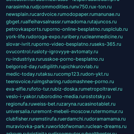
narasimha.ru
djcommodities.ru
nv750.ru
x-ton.ru
newsplain.ru
cardvoice.ru
modopaper.ru
manunae.ru
gbget.ru
alfeihavsalnassr.ru
madoma.ru
tajuncos.ru
petrovkasports.ru
porno-online-besplatno.ru
splclub.ru
york-life.ru
doroga-expo.ru
ribery.ru
cleanmedicine.ru
slovar-ivrit.ru
porno-video-besplatno.ru
seks-365.ru
ovucontrol.ru
sloty-igrovyye-avtomaty.ru
ru-industriya.ru
russkoe-porno-besplatno.ru
belgorod-day.ru
digilith.ru
pichkurovlab.ru
medic-today.ru
taksu.ru
comp123.ru
don-ykt.ru
teensvoice.ru
imgsharing.ru
domashnee-porno.ru
eva-elfie.ru
foto-tur.ru
biz-doska.ru
metropoltravel.ru
veslo-i-yakor.ru
borodino-media.ru
rostotsky.ru
regionufa.ru
weiss-bet.ru
zaryna.ru
casinotablet.ru
universalia.ru
remont-mebeli-moscow.ru
termomur.ru
clubfisher.ru
remstirufa.ru
erdamchi.ru
doramamama.ru
muraviovka-park.ru
worldofwoman.ru
clean-dreams.ru
arkrym.ru
kristinita.ru
dircomputer.ru
healthenter.ru