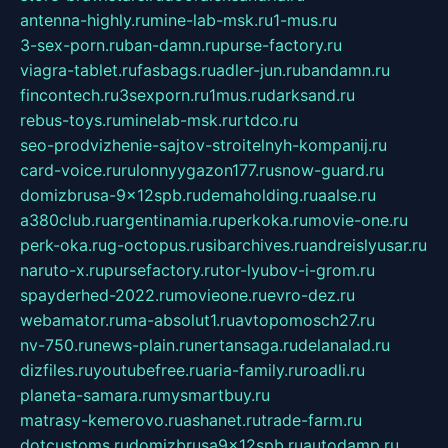
antenna-highly.ru
mine-lab-msk.ru
1-mus.ru
3-sex-porn.ru
ban-damn.ru
purse-factory.ru
viagra-tablet.ru
fasbags.ru
adler-jun.ru
bandamn.ru
fincontech.ru
3sexporn.ru
1mus.ru
darksand.ru
rebus-toys.ru
minelab-msk.ru
rtdco.ru
seo-prodvizhenie-sajtov-stroitelnyh-kompanij.ru
card-voice.ru
rulonnyygazon177.ru
snow-guard.ru
domizbrusa-9x12spb.ru
demaholding.ru
aalse.ru
a380club.ru
argentinamia.ru
perkoka.ru
movie-one.ru
perk-oka.ru
g-octopus.ru
sibarchives.ru
andreislyusar.ru
naruto-x.ru
pursefactory.ru
tor-lyubov-i-grom.ru
spayderhed-2022.ru
movieone.ru
evro-dez.ru
webamator.ru
ma-absolut1.ru
avtopomosch27.ru
nv-750.ru
news-plain.ru
nertansaga.ru
delanalad.ru
dizfiles.ru
youtubefree.ru
aria-family.ru
roadli.ru
planeta-samara.ru
mysmartbuy.ru
matrasy-kemerovo.ru
ashanet.ru
trade-farm.ru
dotcustoms.ru
domizbrusa9x12spb.ru
autodamp.ru