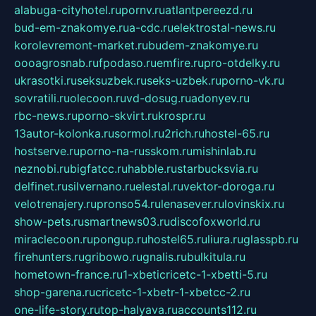
alabuga-cityhotel.ru
pornv.ru
atlantpereezd.ru
bud-em-znakomye.ru
a-cdc.ru
elektrostal-news.ru
korolevremont-market.ru
budem-znakomye.ru
oooagrosnab.ru
fpodaso.ru
emfire.ru
pro-otdelky.ru
ukrasotki.ru
seksuzbek.ru
seks-uzbek.ru
porno-vk.ru
sovratili.ru
olecoon.ru
vd-dosug.ru
adonyev.ru
rbc-news.ru
porno-skvirt.ru
krospr.ru
13autor-kolonka.ru
sormol.ru
2rich.ru
hostel-65.ru
hostserve.ru
porno-na-russkom.ru
mishinlab.ru
neznobi.ru
bigfatcc.ru
habble.ru
starbucksvia.ru
delfinet.ru
silvernano.ru
elestal.ru
vektor-doroga.ru
velotrenajery.ru
pronso54.ru
lenasever.ru
lovinskix.ru
show-pets.ru
smartnews03.ru
discofoxworld.ru
miraclecoon.ru
pongup.ru
hostel65.ru
liura.ru
glasspb.ru
firehunters.ru
gribowo.ru
gnalis.ru
bulkitula.ru
hometown-france.ru
1-xbeticricetc-1-xbetti-5.ru
shop-garena.ru
cricetc-1-xbetr-1-xbetcc-2.ru
one-life-story.ru
top-halyava.ru
accounts112.ru