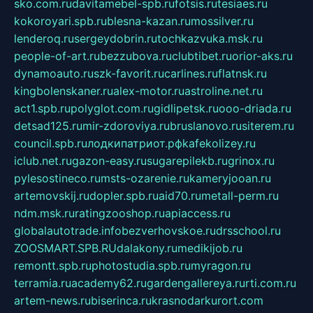
sko.com.ru
davitamebel-spb.ru
fotsis.ru
tesiaes.ru
kokoroyari.spb.ru
blesna-kazan.ru
mossilver.ru
lenderoq.ru
sergeydobrin.ru
tochkazvuka.msk.ru
people-of-art.ru
bezzubova.ru
clubtibet.ru
orior-aks.ru
dynamoauto.ru
szk-favorit.ru
carlines.ru
flatnsk.ru
kingbolenskaner.ru
alex-motor.ru
astroline.net.ru
act1.spb.ru
polyglot.com.ru
gidlipetsk.ru
ooo-driada.ru
detsad125.ru
mir-zdoroviya.ru
bruslanovo.ru
siterem.ru
council.spb.ru
лодкипатриот.рф
kafekolizey.ru
iclub.net.ru
gazon-easy.ru
sugarepilekb.ru
grinox.ru
pylesostineco.ru
msts-ozarenie.ru
kameryjooan.ru
artemovskij.ru
dopler.spb.ru
aid70.ru
metall-perm.ru
ndm.msk.ru
ratingzooshop.ru
apiaccess.ru
globalautotrade.info
bezverhovskoe.ru
drsschool.ru
ZOOSMART.SPB.RU
dalakony.ru
medikijob.ru
remontt.spb.ru
photostudia.spb.ru
myragon.ru
terramia.ru
academy62.ru
gardengallereya.ru
rti.com.ru
artem-news.ru
biserinca.ru
krasnodarkurort.com