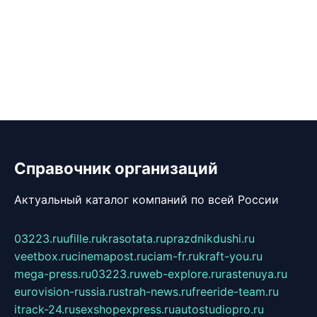
Справочник организаций
Актуальный каталог компаний по всей России
03223.ru
ufille.ru
krasotata.ru
prazdnikdushi.ru
veetbox.ru
cinemapost.ru
ciam-fr.ru
kraft-you.ru
mega-press.ru
03223.ru
web-explore.ru
rastenuya.ru
eurovision-russia.ru
strah-news.ru
freeride-team.ru
itrack-24.ru
sexshopexpress.ru
autostudiopro.ru