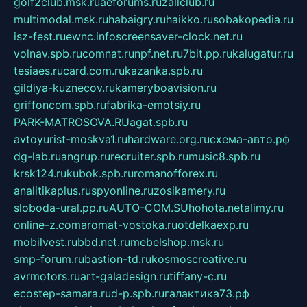
golf2club.msk.ru
aeforums.ru
zallclub.ru
multimodal.msk.ru
habaigry.ru
haikko.ru
sobakopedia.ru
isz-fest.ru
ewnc.info
screensaver-clock.net.ru
volnav.spb.ru
comnat.ru
npf.net.ru
7bit.pp.ru
kalugatur.ru
tesiaes.ru
card.com.ru
kazanka.spb.ru
gildiya-kuznecov.ru
kameryboavision.ru
griffoncom.spb.ru
fabrika-emotsiy.ru
PARK-MATROSOVA.RU
agat.spb.ru
avtoyurist-moskva1.ru
hardware.org.ru
схема-авто.рф
dg-lab.ru
angrup.ru
recruiter.spb.ru
music8.spb.ru
krsk124.ru
kubok.spb.ru
romanofforex.ru
analitikaplus.ru
spyonline.ru
zosikamery.ru
sloboda-ural.pp.ru
AUTO-COM.SU
hohota.net
alimy.ru
online-z.com
aromat-vostoka.ru
otdelkaexp.ru
mobilvest.ru
bbd.net.ru
mebelshop.msk.ru
smp-forum.ru
bastion-td.ru
kosmoscreative.ru
avrmotors.ru
art-galadesign.ru
tiffany-c.ru
ecostep-samara.ru
d-p.spb.ru
галактика73.рф