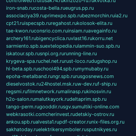
controlweb1.ru
tdsak74.ru
kinzozo-ru.ru
kvotka.ru
iron-snab.ru
costa-bella.ru
eugrus.pp.ru
associaciya39.ru
primexpo.spb.ru
bezmorchin.ru
ia2.ru
cpt21.ru
ispecspb.ru
regahost.ru
kolosok-elita.ru
tae-kwon.ru
consrio.com.ru
insiam.ru
avegainfo.ru
archery161.ru
bigencyclica.ru
vlast16.ru
korru.net
sarmiento.spb.su
extelopedia.ru
lammin-suo.spb.ru
iskatour.spb.ru
snpi.org.ru
running-line.ru
krygeva-spa.ru
chel.net.ru
rust-loco.ru
dugshop.ru
hl-beta.spb.ru
school494.spb.ru
mymubaby.ru
epoha-metalband.ru
ngr.spb.ru
rusgosnews.com
dieselvostok.ru
24hostel.msk.ru
w-dev.ru
f-ship.ru
regsmi.ru
filmnetwork.ru
malinasp.ru
kinosvin.ru
h2o-salon.ru
malutkayork.ru
deltaprim.spb.ru
tango-perm.ru
gooddir.ru
sgv.su
multiki-online.com
webkrasotki.com
cherinvest.ru
detskiy-ostrov.ru
ankou.spb.ru
alvesta1.ru
pdf-creator.ru
nix-files.org.ru
sakhatoday.ru
elektrikersymboler.ru
sputnikyes.ru