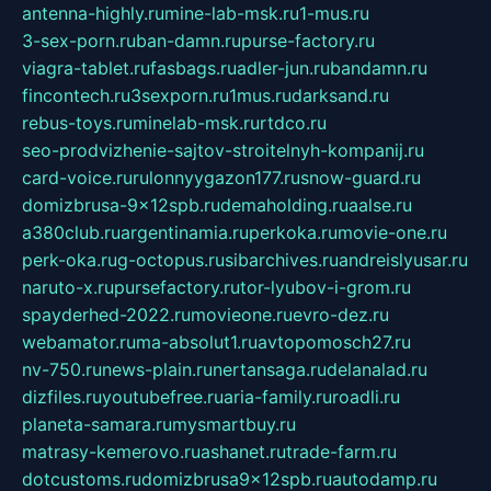
antenna-highly.ru
mine-lab-msk.ru
1-mus.ru
3-sex-porn.ru
ban-damn.ru
purse-factory.ru
viagra-tablet.ru
fasbags.ru
adler-jun.ru
bandamn.ru
fincontech.ru
3sexporn.ru
1mus.ru
darksand.ru
rebus-toys.ru
minelab-msk.ru
rtdco.ru
seo-prodvizhenie-sajtov-stroitelnyh-kompanij.ru
card-voice.ru
rulonnyygazon177.ru
snow-guard.ru
domizbrusa-9x12spb.ru
demaholding.ru
aalse.ru
a380club.ru
argentinamia.ru
perkoka.ru
movie-one.ru
perk-oka.ru
g-octopus.ru
sibarchives.ru
andreislyusar.ru
naruto-x.ru
pursefactory.ru
tor-lyubov-i-grom.ru
spayderhed-2022.ru
movieone.ru
evro-dez.ru
webamator.ru
ma-absolut1.ru
avtopomosch27.ru
nv-750.ru
news-plain.ru
nertansaga.ru
delanalad.ru
dizfiles.ru
youtubefree.ru
aria-family.ru
roadli.ru
planeta-samara.ru
mysmartbuy.ru
matrasy-kemerovo.ru
ashanet.ru
trade-farm.ru
dotcustoms.ru
domizbrusa9x12spb.ru
autodamp.ru