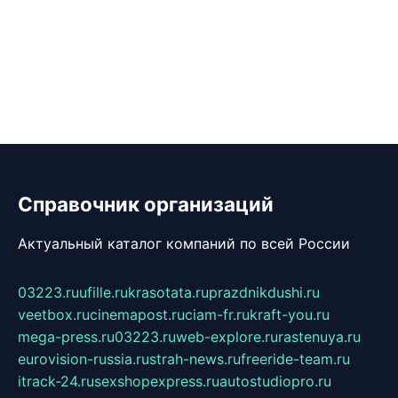
Справочник организаций
Актуальный каталог компаний по всей России
03223.ru
ufille.ru
krasotata.ru
prazdnikdushi.ru
veetbox.ru
cinemapost.ru
ciam-fr.ru
kraft-you.ru
mega-press.ru
03223.ru
web-explore.ru
rastenuya.ru
eurovision-russia.ru
strah-news.ru
freeride-team.ru
itrack-24.ru
sexshopexpress.ru
autostudiopro.ru