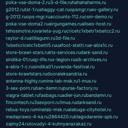
poka-vse-doma-2.ru
3-d-file.ru
hahahaharms.ru
g2012.ru
tst-1.ru
shaggy-cat.ru
opsmgr.ru
ev-gallery.ru
g-2012.ru
ops-mgr.ru
accounts-112.ru
csm-demo.ru
poka-vse-doma2.ru
airgungames.ru
allseo-host.ru
tehosmotre.ru
varieta-yug.ru
cricetc1xbetr1xbetcc2.ru
raytor-d.ru
atillagunn.ru
3d-file.ru
1xbeticricetc1xbetti5.ru
uafoot-statti.ru
e-abis1c.ru
store-brawl-stars.ru
kts-services.ru
dark-sand.ru
sindika-01.ru
sp-life.ru
x-legion.ru
sib-archives.ru
e-abis-1-c.ru
sindika01.ru
venda-festival.ru
store-brawlstars.ru
dooraleksandria.ru
antenna-highly.ru
mine-lab-msk.ru
1-mus.ru
3-sex-porn.ru
ban-damn.ru
purse-factory.ru
viagra-tablet.ru
fasbags.ru
adler-jun.ru
bandamn.ru
fincontech.ru
3sexporn.ru
1mus.ru
darksand.ru
rebus-toys.ru
minelab-msk.ru
alabuga-cityhotel.ru
medsprawo-4-ka.ru
2864420.ru
blagodarenie-spb.ru
zajmy24.ru
tovudyi-4-kuhnyanazakaz.ru