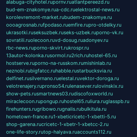
alabuga-cityhotel.ru
pornv.ru
atlantpereezd.ru
bud-em-znakomye.ru
a-cdc.ru
elektrostal-news.ru
korolevremont-market.ru
budem-znakomye.ru
oooagrosnab.ru
fpodaso.ru
emfire.ru
pro-otdelky.ru
ukrasotki.ru
seksuzbek.ru
seks-uzbek.ru
porno-vk.ru
sovratili.ru
olecoon.ru
vd-dosug.ru
adonyev.ru
rbc-news.ru
porno-skvirt.ru
krospr.ru
13autor-kolonka.ru
sormol.ru
2rich.ru
hostel-65.ru
hostserve.ru
porno-na-russkom.ru
mishinlab.ru
neznobi.ru
bigfatcc.ru
habble.ru
starbucksvia.ru
delfinet.ru
silvernano.ru
elestal.ru
vektor-doroga.ru
velotrenajery.ru
pronso54.ru
lenasever.ru
lovinskix.ru
show-pets.ru
smartnews03.ru
discofoxworld.ru
miraclecoon.ru
pongup.ru
hostel65.ru
liura.ru
glasspb.ru
firehunters.ru
gribowo.ru
gnalis.ru
bulkitula.ru
hometown-france.ru
1-xbeticricetc-1-xbetti-5.ru
shop-garena.ru
cricetc-1-xbetr-1-xbetcc-2.ru
one-life-story.ru
top-halyava.ru
accounts112.ru