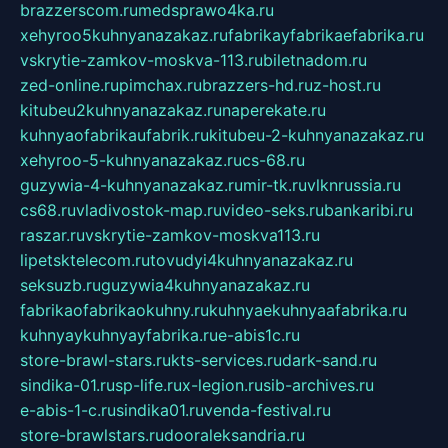
brazzerscom.ru
medsprawo4ka.ru
xehyroo5kuhnyanazakaz.ru
fabrikayfabrikaefabrika.ru
vskrytie-zamkov-moskva-113.ru
biletnadom.ru
zed-online.ru
pimchax.ru
brazzers-hd.ru
z-host.ru
kitubeu2kuhnyanazakaz.ru
naperekate.ru
kuhnyaofabrikaufabrik.ru
kitubeu-2-kuhnyanazakaz.ru
xehyroo-5-kuhnyanazakaz.ru
cs-68.ru
guzywia-4-kuhnyanazakaz.ru
mir-tk.ru
vlknrussia.ru
cs68.ru
vladivostok-map.ru
video-seks.ru
bankaribi.ru
raszar.ru
vskrytie-zamkov-moskva113.ru
lipetsktelecom.ru
tovudyi4kuhnyanazakaz.ru
seksuzb.ru
guzywia4kuhnyanazakaz.ru
fabrikaofabrikaokuhny.ru
kuhnyaekuhnyaafabrika.ru
kuhnyaykuhnyayfabrika.ru
e-abis1c.ru
store-brawl-stars.ru
kts-services.ru
dark-sand.ru
sindika-01.ru
sp-life.ru
x-legion.ru
sib-archives.ru
e-abis-1-c.ru
sindika01.ru
venda-festival.ru
store-brawlstars.ru
dooraleksandria.ru