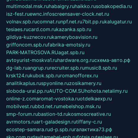
multimodal.msk.ru
habaigry.ru
haikko.ru
sobakopedia.ru
isz-fest.ru
ewnc.info
screensaver-clock.net.ru
volnav.spb.ru
comnat.ru
npf.net.ru
7bit.pp.ru
kalugatur.ru
tesiaes.ru
card.com.ru
kazanka.spb.ru
gildiya-kuznecov.ru
kameryboavision.ru
griffoncom.spb.ru
fabrika-emotsiy.ru
PARK-MATROSOVA.RU
agat.spb.ru
avtoyurist-moskva1.ru
hardware.org.ru
схема-авто.рф
dg-lab.ru
angrup.ru
recruiter.spb.ru
music8.spb.ru
krsk124.ru
kubok.spb.ru
romanofforex.ru
analitikaplus.ru
spyonline.ru
zosikamery.ru
sloboda-ural.pp.ru
AUTO-COM.SU
hohota.net
alimy.ru
online-z.com
aromat-vostoka.ru
otdelkaexp.ru
mobilvest.ru
bbd.net.ru
mebelshop.msk.ru
smp-forum.ru
bastion-td.ru
kosmoscreative.ru
avrmotors.ru
art-galadesign.ru
tiffany-c.ru
ecostep-samara.ru
d-p.spb.ru
галактика73.рф
sko.com.ru
davitamebel-spb.ru
fotsis.ru
tesiaes.ru