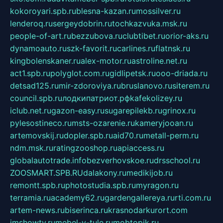
kokoroyari.spb.ru
blesna-kazan.ru
mossilver.ru
lenderoq.ru
sergeydobrin.ru
tochkazvuka.msk.ru
people-of-art.ru
bezzubova.ru
clubtibet.ru
orior-aks.ru
dynamoauto.ru
szk-favorit.ru
carlines.ru
flatnsk.ru
kingbolenskaner.ru
alex-motor.ru
astroline.net.ru
act1.spb.ru
polyglot.com.ru
gidlipetsk.ru
ooo-driada.ru
detsad125.ru
mir-zdoroviya.ru
bruslanovo.ru
siterem.ru
council.spb.ru
лодкипатриот.рф
kafekolizey.ru
iclub.net.ru
gazon-easy.ru
sugarepilekb.ru
grinox.ru
pylesostineco.ru
msts-ozarenie.ru
kameryjooan.ru
artemovskij.ru
dopler.spb.ru
aid70.ru
metall-perm.ru
ndm.msk.ru
ratingzooshop.ru
apiaccess.ru
globalautotrade.info
bezverhovskoe.ru
drsschool.ru
ZOOSMART.SPB.RU
dalakony.ru
medikijob.ru
remontt.spb.ru
photostudia.spb.ru
myragon.ru
terramia.ru
academy62.ru
gardengallereya.ru
rti.com.ru
artem-news.ru
biserinca.ru
krasnodarkurort.com
imshowtv.ru
mebel-v-tule.ru
mobtopik.ru