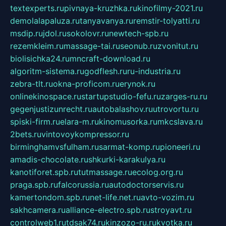
textexperts.ru
pivnaya-kruzhka.ru
kinofilmy-2021.ru
demolalapaluza.ru
tanyavanya.ru
remstir-tolyatti.ru
msdip.ru
jdol.ru
sokolovr.ru
newtech-spb.ru
rezemkleim.ru
massage-tai.ru
seonub.ru
zvonitut.ru
biolisichka24.ru
mncraft-download.ru
algoritm-sistema.ru
godflesh.ru
ru-industria.ru
zebra-tlt.ru
okna-proficom.ru
erynok.ru
onlinekinospace.ru
startupstudio-fefu.ru
zarges-ru.ru
gegenjustizunrecht.ru
autobalashov.ru
utrovortu.ru
spiski-firm.ru
elara-m.ru
kinomusorka.ru
mkcslava.ru
2bets.ru
vintovoykompressor.ru
birminghamvsfulham.ru
sarmat-komp.ru
pioneeri.ru
amadis-chocolate.ru
shkurki-karakulya.ru
kanotiforet.spb.ru
tutmassage.ru
ecolog.org.ru
praga.spb.ru
falcorussia.ru
autodoctorservis.ru
kamertondom.spb.ru
net-life.net.ru
avto-vozim.ru
sakhcamera.ru
alliance-electro.spb.ru
stroyavt.ru
controlweb1.ru
tdsak74.ru
kinzozo-ru.ru
kvotka.ru