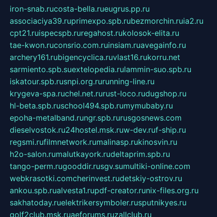
iron-snab.ru
costa-bella.ru
eugrus.pp.ru
associaciya39.ru
primexpo.spb.ru
bezmorchin.ru
ia2.ru
cpt21.ru
ispecspb.ru
regahost.ru
kolosok-elita.ru
tae-kwon.ru
consrio.com.ru
insiam.ru
avegainfo.ru
archery161.ru
bigencyclica.ru
vlast16.ru
korru.net
sarmiento.spb.su
extelopedia.ru
lammin-suo.spb.ru
iskatour.spb.ru
snpi.org.ru
running-line.ru
krygeva-spa.ru
chel.net.ru
rust-loco.ru
dugshop.ru
hl-beta.spb.ru
school494.spb.ru
mymubaby.ru
epoha-metalband.ru
ngr.spb.ru
rusgosnews.com
dieselvostok.ru
24hostel.msk.ru
w-dev.ru
f-ship.ru
regsmi.ru
filmnetwork.ru
malinasp.ru
kinosvin.ru
h2o-salon.ru
malutkayork.ru
deltaprim.spb.ru
tango-perm.ru
gooddir.ru
sgv.su
multiki-online.com
webkrasotki.com
cherinvest.ru
detskiy-ostrov.ru
ankou.spb.ru
alvesta1.ru
pdf-creator.ru
nix-files.org.ru
sakhatoday.ru
elektrikersymboler.ru
sputnikyes.ru
golf2club.msk.ru
aeforums.ru
zallclub.ru