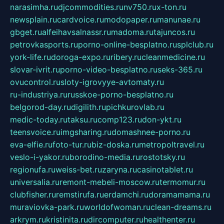
narasimha.ru
djcommodities.ru
nv750.ru
x-ton.ru
newsplain.ru
cardvoice.ru
modopaper.ru
manunae.ru
gbget.ru
alfeihavsalnassr.ru
madoma.ru
tajuncos.ru
petrovkasports.ru
porno-online-besplatno.ru
splclub.ru
york-life.ru
doroga-expo.ru
ribery.ru
cleanmedicine.ru
slovar-ivrit.ru
porno-video-besplatno.ru
seks-365.ru
ovucontrol.ru
sloty-igrovyye-avtomaty.ru
ru-industriya.ru
russkoe-porno-besplatno.ru
belgorod-day.ru
digilith.ru
pichkurovlab.ru
medic-today.ru
taksu.ru
comp123.ru
don-ykt.ru
teensvoice.ru
imgsharing.ru
domashnee-porno.ru
eva-elfie.ru
foto-tur.ru
biz-doska.ru
metropoltravel.ru
veslo-i-yakor.ru
borodino-media.ru
rostotsky.ru
regionufa.ru
weiss-bet.ru
zaryna.ru
casinotablet.ru
universalia.ru
remont-mebeli-moscow.ru
termomur.ru
clubfisher.ru
remstirufa.ru
erdamchi.ru
doramamama.ru
muraviovka-park.ru
worldofwoman.ru
clean-dreams.ru
arkrym.ru
kristinita.ru
dircomputer.ru
healthenter.ru