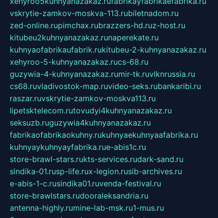
xehyroo5kuhnyanazakaz.ru
fabrikayfabrikaefabrika.ru
vskrytie-zamkov-moskva-113.ru
biletnadom.ru
zed-online.ru
pimchax.ru
brazzers-hd.ru
z-host.ru
kitubeu2kuhnyanazakaz.ru
naperekate.ru
kuhnyaofabrikaufabrik.ru
kitubeu-2-kuhnyanazakaz.ru
xehyroo-5-kuhnyanazakaz.ru
cs-68.ru
guzywia-4-kuhnyanazakaz.ru
mir-tk.ru
vlknrussia.ru
cs68.ru
vladivostok-map.ru
video-seks.ru
bankaribi.ru
raszar.ru
vskrytie-zamkov-moskva113.ru
lipetsktelecom.ru
tovudyi4kuhnyanazakaz.ru
seksuzb.ru
guzywia4kuhnyanazakaz.ru
fabrikaofabrikaokuhny.ru
kuhnyaekuhnyaafabrika.ru
kuhnyaykuhnyayfabrika.ru
e-abis1c.ru
store-brawl-stars.ru
kts-services.ru
dark-sand.ru
sindika-01.ru
sp-life.ru
x-legion.ru
sib-archives.ru
e-abis-1-c.ru
sindika01.ru
venda-festival.ru
store-brawlstars.ru
dooraleksandria.ru
antenna-highly.ru
mine-lab-msk.ru
1-mus.ru