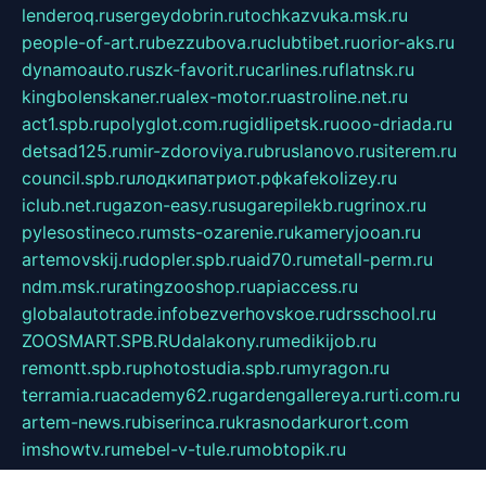
lenderoq.ru
sergeydobrin.ru
tochkazvuka.msk.ru
people-of-art.ru
bezzubova.ru
clubtibet.ru
orior-aks.ru
dynamoauto.ru
szk-favorit.ru
carlines.ru
flatnsk.ru
kingbolenskaner.ru
alex-motor.ru
astroline.net.ru
act1.spb.ru
polyglot.com.ru
gidlipetsk.ru
ooo-driada.ru
detsad125.ru
mir-zdoroviya.ru
bruslanovo.ru
siterem.ru
council.spb.ru
лодкипатриот.рф
kafekolizey.ru
iclub.net.ru
gazon-easy.ru
sugarepilekb.ru
grinox.ru
pylesostineco.ru
msts-ozarenie.ru
kameryjooan.ru
artemovskij.ru
dopler.spb.ru
aid70.ru
metall-perm.ru
ndm.msk.ru
ratingzooshop.ru
apiaccess.ru
globalautotrade.info
bezverhovskoe.ru
drsschool.ru
ZOOSMART.SPB.RU
dalakony.ru
medikijob.ru
remontt.spb.ru
photostudia.spb.ru
myragon.ru
terramia.ru
academy62.ru
gardengallereya.ru
rti.com.ru
artem-news.ru
biserinca.ru
krasnodarkurort.com
imshowtv.ru
mebel-v-tule.ru
mobtopik.ru
pcsecurity.net.ru
tool-sib.ru
multimetrunit.ru
sp-tour.ru