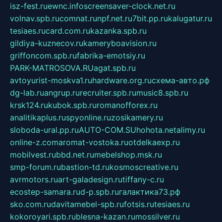
isz-fest.ru
ewnc.info
screensaver-clock.net.ru
volnav.spb.ru
comnat.ru
npf.net.ru
7bit.pp.ru
kalugatur.ru
tesiaes.ru
card.com.ru
kazanka.spb.ru
gildiya-kuznecov.ru
kameryboavision.ru
griffoncom.spb.ru
fabrika-emotsiy.ru
PARK-MATROSOVA.RU
agat.spb.ru
avtoyurist-moskva1.ru
hardware.org.ru
схема-авто.рф
dg-lab.ru
angrup.ru
recruiter.spb.ru
music8.spb.ru
krsk124.ru
kubok.spb.ru
romanofforex.ru
analitikaplus.ru
spyonline.ru
zosikamery.ru
sloboda-ural.pp.ru
AUTO-COM.SU
hohota.net
alimy.ru
online-z.com
aromat-vostoka.ru
otdelkaexp.ru
mobilvest.ru
bbd.net.ru
mebelshop.msk.ru
smp-forum.ru
bastion-td.ru
kosmoscreative.ru
avrmotors.ru
art-galadesign.ru
tiffany-c.ru
ecostep-samara.ru
d-p.spb.ru
галактика73.рф
sko.com.ru
davitamebel-spb.ru
fotsis.ru
tesiaes.ru
kokoroyari.spb.ru
blesna-kazan.ru
mossilver.ru