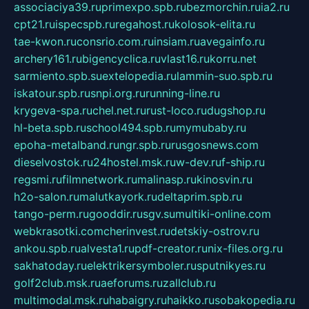
associaciya39.ru
primexpo.spb.ru
bezmorchin.ru
ia2.ru
cpt21.ru
ispecspb.ru
regahost.ru
kolosok-elita.ru
tae-kwon.ru
consrio.com.ru
insiam.ru
avegainfo.ru
archery161.ru
bigencyclica.ru
vlast16.ru
korru.net
sarmiento.spb.su
extelopedia.ru
lammin-suo.spb.ru
iskatour.spb.ru
snpi.org.ru
running-line.ru
krygeva-spa.ru
chel.net.ru
rust-loco.ru
dugshop.ru
hl-beta.spb.ru
school494.spb.ru
mymubaby.ru
epoha-metalband.ru
ngr.spb.ru
rusgosnews.com
dieselvostok.ru
24hostel.msk.ru
w-dev.ru
f-ship.ru
regsmi.ru
filmnetwork.ru
malinasp.ru
kinosvin.ru
h2o-salon.ru
malutkayork.ru
deltaprim.spb.ru
tango-perm.ru
gooddir.ru
sgv.su
multiki-online.com
webkrasotki.com
cherinvest.ru
detskiy-ostrov.ru
ankou.spb.ru
alvesta1.ru
pdf-creator.ru
nix-files.org.ru
sakhatoday.ru
elektrikersymboler.ru
sputnikyes.ru
golf2club.msk.ru
aeforums.ru
zallclub.ru
multimodal.msk.ru
habaigry.ru
haikko.ru
sobakopedia.ru