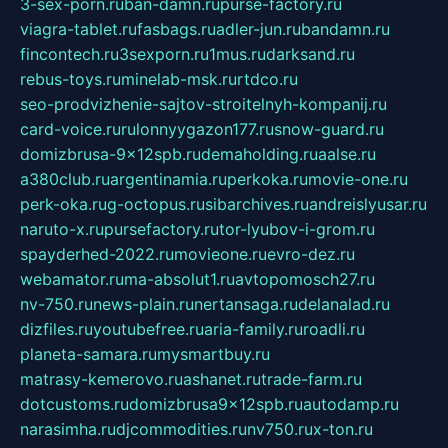
3-sex-porn.ru
ban-damn.ru
purse-factory.ru
viagra-tablet.ru
fasbags.ru
adler-jun.ru
bandamn.ru
fincontech.ru
3sexporn.ru
1mus.ru
darksand.ru
rebus-toys.ru
minelab-msk.ru
rtdco.ru
seo-prodvizhenie-sajtov-stroitelnyh-kompanij.ru
card-voice.ru
rulonnyygazon177.ru
snow-guard.ru
domizbrusa-9x12spb.ru
demaholding.ru
aalse.ru
a380club.ru
argentinamia.ru
perkoka.ru
movie-one.ru
perk-oka.ru
g-octopus.ru
sibarchives.ru
andreislyusar.ru
naruto-x.ru
pursefactory.ru
tor-lyubov-i-grom.ru
spayderhed-2022.ru
movieone.ru
evro-dez.ru
webamator.ru
ma-absolut1.ru
avtopomosch27.ru
nv-750.ru
news-plain.ru
nertansaga.ru
delanalad.ru
dizfiles.ru
youtubefree.ru
aria-family.ru
roadli.ru
planeta-samara.ru
mysmartbuy.ru
matrasy-kemerovo.ru
ashanet.ru
trade-farm.ru
dotcustoms.ru
domizbrusa9x12spb.ru
autodamp.ru
narasimha.ru
djcommodities.ru
nv750.ru
x-ton.ru