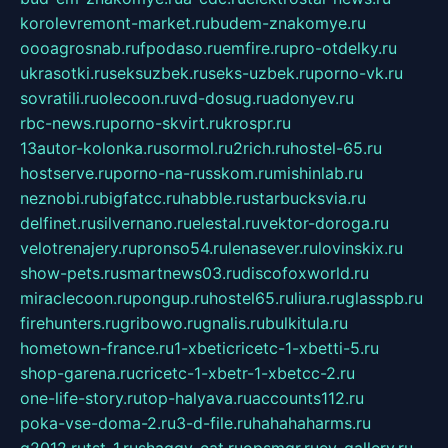
korolevremont-market.ru
budem-znakomye.ru
oooagrosnab.ru
fpodaso.ru
emfire.ru
pro-otdelky.ru
ukrasotki.ru
seksuzbek.ru
seks-uzbek.ru
porno-vk.ru
sovratili.ru
olecoon.ru
vd-dosug.ru
adonyev.ru
rbc-news.ru
porno-skvirt.ru
krospr.ru
13autor-kolonka.ru
sormol.ru
2rich.ru
hostel-65.ru
hostserve.ru
porno-na-russkom.ru
mishinlab.ru
neznobi.ru
bigfatcc.ru
habble.ru
starbucksvia.ru
delfinet.ru
silvernano.ru
elestal.ru
vektor-doroga.ru
velotrenajery.ru
pronso54.ru
lenasever.ru
lovinskix.ru
show-pets.ru
smartnews03.ru
discofoxworld.ru
miraclecoon.ru
pongup.ru
hostel65.ru
liura.ru
glasspb.ru
firehunters.ru
gribowo.ru
gnalis.ru
bulkitula.ru
hometown-france.ru
1-xbeticricetc-1-xbetti-5.ru
shop-garena.ru
cricetc-1-xbetr-1-xbetcc-2.ru
one-life-story.ru
top-halyava.ru
accounts112.ru
poka-vse-doma-2.ru
3-d-file.ru
hahahaharms.ru