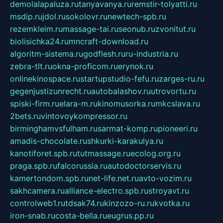
demolalapaluza.ru
tanyavanya.ru
remstir-tolyatti.ru
msdip.ru
jdol.ru
sokolovr.ru
newtech-spb.ru
rezemkleim.ru
massage-tai.ru
seonub.ru
zvonitut.ru
biolisichka24.ru
mncraft-download.ru
algoritm-sistema.ru
godflesh.ru
ru-industria.ru
zebra-tlt.ru
okna-proficom.ru
erynok.ru
onlinekinospace.ru
startupstudio-fefu.ru
zarges-ru.ru
gegenjustizunrecht.ru
autobalashov.ru
utrovortu.ru
spiski-firm.ru
elara-m.ru
kinomusorka.ru
mkcslava.ru
2bets.ru
vintovoykompressor.ru
birminghamvsfulham.ru
sarmat-komp.ru
pioneeri.ru
amadis-chocolate.ru
shkurki-karakulya.ru
kanotiforet.spb.ru
tutmassage.ru
ecolog.org.ru
praga.spb.ru
falcorussia.ru
autodoctorservis.ru
kamertondom.spb.ru
net-life.net.ru
avto-vozim.ru
sakhcamera.ru
alliance-electro.spb.ru
stroyavt.ru
controlweb1.ru
tdsak74.ru
kinzozo-ru.ru
kvotka.ru
iron-snab.ru
costa-bella.ru
eugrus.pp.ru