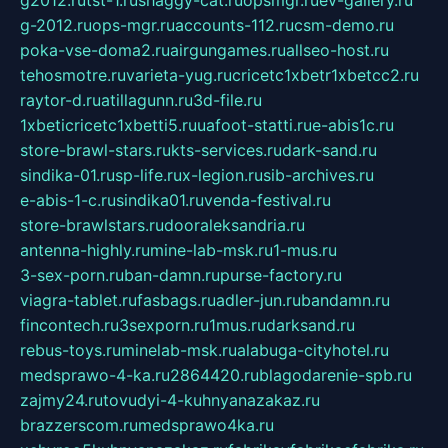
g2012.ru
tst-1.ru
shaggy-cat.ru
opsmgr.ru
ev-gallery.ru
g-2012.ru
ops-mgr.ru
accounts-112.ru
csm-demo.ru
poka-vse-doma2.ru
airgungames.ru
allseo-host.ru
tehosmotre.ru
varieta-yug.ru
cricetc1xbetr1xbetcc2.ru
raytor-d.ru
atillagunn.ru
3d-file.ru
1xbeticricetc1xbetti5.ru
uafoot-statti.ru
e-abis1c.ru
store-brawl-stars.ru
kts-services.ru
dark-sand.ru
sindika-01.ru
sp-life.ru
x-legion.ru
sib-archives.ru
e-abis-1-c.ru
sindika01.ru
venda-festival.ru
store-brawlstars.ru
dooraleksandria.ru
antenna-highly.ru
mine-lab-msk.ru
1-mus.ru
3-sex-porn.ru
ban-damn.ru
purse-factory.ru
viagra-tablet.ru
fasbags.ru
adler-jun.ru
bandamn.ru
fincontech.ru
3sexporn.ru
1mus.ru
darksand.ru
rebus-toys.ru
minelab-msk.ru
alabuga-cityhotel.ru
medsprawo-4-ka.ru
2864420.ru
blagodarenie-spb.ru
zajmy24.ru
tovudyi-4-kuhnyanazakaz.ru
brazzerscom.ru
medsprawo4ka.ru