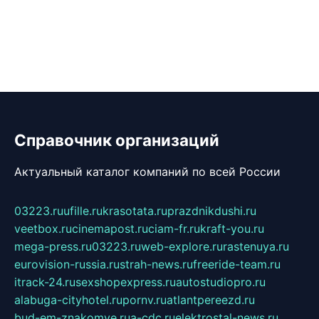
Справочник организаций
Актуальный каталог компаний по всей России
03223.ru
ufille.ru
krasotata.ru
prazdnikdushi.ru
veetbox.ru
cinemapost.ru
ciam-fr.ru
kraft-you.ru
mega-press.ru
03223.ru
web-explore.ru
rastenuya.ru
eurovision-russia.ru
strah-news.ru
freeride-team.ru
itrack-24.ru
sexshopexpress.ru
autostudiopro.ru
alabuga-cityhotel.ru
pornv.ru
atlantpereezd.ru
bud-em-znakomye.ru
a-cdc.ru
elektrostal-news.ru