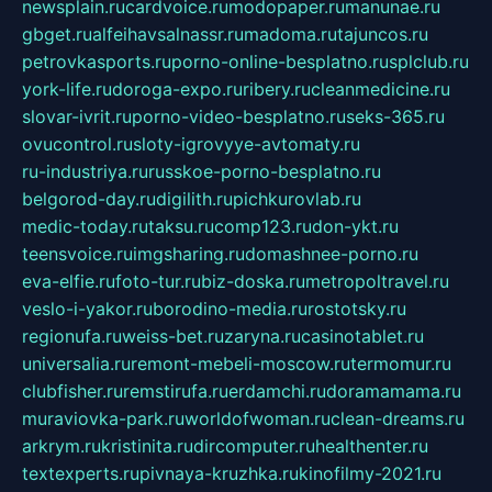
newsplain.ru
cardvoice.ru
modopaper.ru
manunae.ru
gbget.ru
alfeihavsalnassr.ru
madoma.ru
tajuncos.ru
petrovkasports.ru
porno-online-besplatno.ru
splclub.ru
york-life.ru
doroga-expo.ru
ribery.ru
cleanmedicine.ru
slovar-ivrit.ru
porno-video-besplatno.ru
seks-365.ru
ovucontrol.ru
sloty-igrovyye-avtomaty.ru
ru-industriya.ru
russkoe-porno-besplatno.ru
belgorod-day.ru
digilith.ru
pichkurovlab.ru
medic-today.ru
taksu.ru
comp123.ru
don-ykt.ru
teensvoice.ru
imgsharing.ru
domashnee-porno.ru
eva-elfie.ru
foto-tur.ru
biz-doska.ru
metropoltravel.ru
veslo-i-yakor.ru
borodino-media.ru
rostotsky.ru
regionufa.ru
weiss-bet.ru
zaryna.ru
casinotablet.ru
universalia.ru
remont-mebeli-moscow.ru
termomur.ru
clubfisher.ru
remstirufa.ru
erdamchi.ru
doramamama.ru
muraviovka-park.ru
worldofwoman.ru
clean-dreams.ru
arkrym.ru
kristinita.ru
dircomputer.ru
healthenter.ru
textexperts.ru
pivnaya-kruzhka.ru
kinofilmy-2021.ru