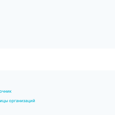
вочник
ницы организаций