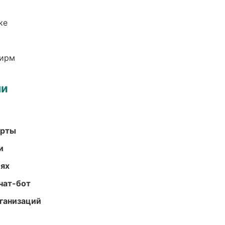
ке
фирм
ми
арты
и
иях
чат-бот
ганизаций