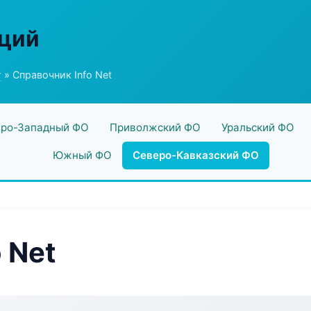
аций
г
» Справочник Info Net
ро-Западный ФО
Приволжский ФО
Уральский ФО
Южный ФО
Северо-Кавказский ФО
 Net