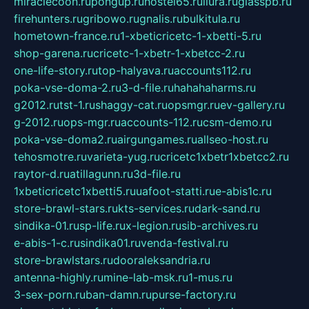
miraclecoon.ru
pongup.ru
hostel65.ru
liura.ru
glasspb.ru
firehunters.ru
gribowo.ru
gnalis.ru
bulkitula.ru
hometown-france.ru
1-xbeticricetc-1-xbetti-5.ru
shop-garena.ru
cricetc-1-xbetr-1-xbetcc-2.ru
one-life-story.ru
top-halyava.ru
accounts112.ru
poka-vse-doma-2.ru
3-d-file.ru
hahahaharms.ru
g2012.ru
tst-1.ru
shaggy-cat.ru
opsmgr.ru
ev-gallery.ru
g-2012.ru
ops-mgr.ru
accounts-112.ru
csm-demo.ru
poka-vse-doma2.ru
airgungames.ru
allseo-host.ru
tehosmotre.ru
varieta-yug.ru
cricetc1xbetr1xbetcc2.ru
raytor-d.ru
atillagunn.ru
3d-file.ru
1xbeticricetc1xbetti5.ru
uafoot-statti.ru
e-abis1c.ru
store-brawl-stars.ru
kts-services.ru
dark-sand.ru
sindika-01.ru
sp-life.ru
x-legion.ru
sib-archives.ru
e-abis-1-c.ru
sindika01.ru
venda-festival.ru
store-brawlstars.ru
dooraleksandria.ru
antenna-highly.ru
mine-lab-msk.ru
1-mus.ru
3-sex-porn.ru
ban-damn.ru
purse-factory.ru