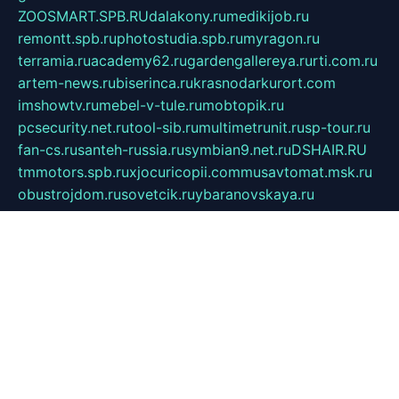
ZOOSMART.SPB.RU
dalakony.ru
medikijob.ru
remontt.spb.ru
photostudia.spb.ru
myragon.ru
terramia.ru
academy62.ru
gardengallereya.ru
rti.com.ru
artem-news.ru
biserinca.ru
krasnodarkurort.com
imshowtv.ru
mebel-v-tule.ru
mobtopik.ru
pcsecurity.net.ru
tool-sib.ru
multimetrunit.ru
sp-tour.ru
fan-cs.ru
santeh-russia.ru
symbian9.net.ru
DSHAIR.RU
tmmotors.spb.ru
xjocuricopii.com
musavtomat.msk.ru
obustrojdom.ru
sovetcik.ru
ybaranovskaya.ru
ppknews.ru
cult-alshei.ru
JAPANRUSSIA.RU
proekciyamebel.ru
imper-finans.ru
rim.org.ru
glamourai.ru
brassminus.ru
zabor-pro.ru
ftn.pp.ru
dorogoe58.ru
laimengpacker.ru
kuzova-zapchasti.ru
sageerp.ru
taxodrom.ru
dsrazvitie.ru
hardcity.net.ru
ratinghomegames.ru
topservice25.ru
gubernyan.ru
gtglasslined.ru
ii4.ru
tssport.spb.ru
andorra24.com
blackwallstreet.ru
oboimos.ru
optim-doors.com.ru
ikuch.ru
nycr.org.ru
npa21.ru
vremya-ch.spb.ru