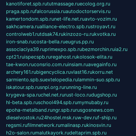
kanotiforet.spb.ru
tutmassage.ru
ecolog.org.ru
praga.spb.ru
falcorussia.ru
autodoctorservis.ru
kamertondom.spb.ru
net-life.net.ru
avto-vozim.ru
sakhcamera.ru
alliance-electro.spb.ru
stroyavt.ru
controlweb1.ru
tdsak74.ru
kinzozo-ru.ru
kvotka.ru
iron-snab.ru
costa-bella.ru
eugrus.pp.ru
associaciya39.ru
primexpo.spb.ru
bezmorchin.ru
ia2.ru
cpt21.ru
ispecspb.ru
regahost.ru
kolosok-elita.ru
tae-kwon.ru
consrio.com.ru
insiam.ru
avegainfo.ru
archery161.ru
bigencyclica.ru
vlast16.ru
korru.net
sarmiento.spb.su
extelopedia.ru
lammin-suo.spb.ru
iskatour.spb.ru
snpi.org.ru
running-line.ru
krygeva-spa.ru
chel.net.ru
rust-loco.ru
dugshop.ru
hl-beta.spb.ru
school494.spb.ru
mymubaby.ru
epoha-metalband.ru
ngr.spb.ru
rusgosnews.com
dieselvostok.ru
24hostel.msk.ru
w-dev.ru
f-ship.ru
regsmi.ru
filmnetwork.ru
malinasp.ru
kinosvin.ru
h2o-salon.ru
malutkayork.ru
deltaprim.spb.ru