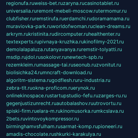
regionufa.ru
weiss-bet.ru
zaryna.ru
casinotablet.ru
universalia.ru
remont-mebeli-moscow.ru
termomur.ru
clubfisher.ru
remstirufa.ru
erdamchi.ru
doramamama.ru
muraviovka-park.ru
worldofwoman.ru
clean-dreams.ru
arkrym.ru
kristinita.ru
dircomputer.ru
healthenter.ru
textexperts.ru
pivnaya-kruzhka.ru
kinofilmy-2021.ru
demolalapaluza.ru
tanyavanya.ru
remstir-tolyatti.ru
msdip.ru
jdol.ru
sokolovr.ru
newtech-spb.ru
rezemkleim.ru
massage-tai.ru
seonub.ru
zvonitut.ru
biolisichka24.ru
mncraft-download.ru
algoritm-sistema.ru
godflesh.ru
ru-industria.ru
zebra-tlt.ru
okna-proficom.ru
erynok.ru
onlinekinospace.ru
startupstudio-fefu.ru
zarges-ru.ru
gegenjustizunrecht.ru
autobalashov.ru
utrovortu.ru
spiski-firm.ru
elara-m.ru
kinomusorka.ru
mkcslava.ru
2bets.ru
vintovoykompressor.ru
birminghamvsfulham.ru
sarmat-komp.ru
pioneeri.ru
amadis-chocolate.ru
shkurki-karakulya.ru