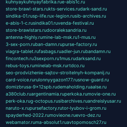
kuhnyaykuhnyayfabrika.ru
e-abis1c.ru
store-brawl-stars.ru
kts-services.ru
dark-sand.ru
sindika-01.ru
sp-life.ru
x-legion.ru
sib-archives.ru
e-abis-1-c.ru
sindika01.ru
venda-festival.ru
store-brawlstars.ru
dooraleksandria.ru
antenna-highly.ru
mine-lab-msk.ru
1-mus.ru
3-sex-porn.ru
ban-damn.ru
purse-factory.ru
viagra-tablet.ru
fasbags.ru
adler-jun.ru
bandamn.ru
fincontech.ru
3sexporn.ru
1mus.ru
darksand.ru
rebus-toys.ru
minelab-msk.ru
rtdco.ru
seo-prodvizhenie-sajtov-stroitelnyh-kompanij.ru
card-voice.ru
rulonnyygazon177.ru
snow-guard.ru
domizbrusa-9x12spb.ru
demaholding.ru
aalse.ru
a380club.ru
argentinamia.ru
perkoka.ru
movie-one.ru
perk-oka.ru
g-octopus.ru
sibarchives.ru
andreislyusar.ru
naruto-x.ru
pursefactory.ru
tor-lyubov-i-grom.ru
spayderhed-2022.ru
movieone.ru
evro-dez.ru
webamator.ru
ma-absolut1.ru
avtopomosch27.ru