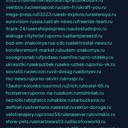
veetbox.ru
cinemapost.ru
ciam-fr.ru
kraft-you.ru
mega-press.ru
03223.ru
web-explore.ru
rastenuya.ru
eurovision-russia.ru
strah-news.ru
freeride-team.ru
itrack-24.ru
sexshopexpress.ru
autostudiopro.ru
alabuga-cityhotel.ru
pornv.ru
atlantpereezd.ru
bud-em-znakomye.ru
a-cdc.ru
elektrostal-news.ru
korolevremont-market.ru
budem-znakomye.ru
oooagrosnab.ru
fpodaso.ru
emfire.ru
pro-otdelky.ru
ukrasotki.ru
seksuzbek.ru
seks-uzbek.ru
porno-vk.ru
sovratili.ru
olecoon.ru
vd-dosug.ru
adonyev.ru
rbc-news.ru
porno-skvirt.ru
krospr.ru
13autor-kolonka.ru
sormol.ru
2rich.ru
hostel-65.ru
hostserve.ru
porno-na-russkom.ru
mishinlab.ru
neznobi.ru
bigfatcc.ru
habble.ru
starbucksvia.ru
delfinet.ru
silvernano.ru
elestal.ru
vektor-doroga.ru
velotrenajery.ru
pronso54.ru
lenasever.ru
lovinskix.ru
show-pets.ru
smartnews03.ru
discofoxworld.ru