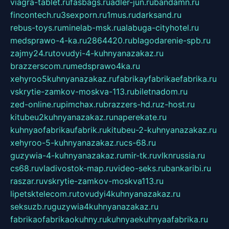
viagra-tablet.ru
fasbags.ru
adler-jun.ru
bandamn.ru
fincontech.ru
3sexporn.ru
1mus.ru
darksand.ru
rebus-toys.ru
minelab-msk.ru
alabuga-cityhotel.ru
medsprawo-4-ka.ru
2864420.ru
blagodarenie-spb.ru
zajmy24.ru
tovudyi-4-kuhnyanazakaz.ru
brazzerscom.ru
medsprawo4ka.ru
xehyroo5kuhnyanazakaz.ru
fabrikayfabrikaefabrika.ru
vskrytie-zamkov-moskva-113.ru
biletnadom.ru
zed-online.ru
pimchax.ru
brazzers-hd.ru
z-host.ru
kitubeu2kuhnyanazakaz.ru
naperekate.ru
kuhnyaofabrikaufabrik.ru
kitubeu-2-kuhnyanazakaz.ru
xehyroo-5-kuhnyanazakaz.ru
cs-68.ru
guzywia-4-kuhnyanazakaz.ru
mir-tk.ru
vlknrussia.ru
cs68.ru
vladivostok-map.ru
video-seks.ru
bankaribi.ru
raszar.ru
vskrytie-zamkov-moskva113.ru
lipetsktelecom.ru
tovudyi4kuhnyanazakaz.ru
seksuzb.ru
guzywia4kuhnyanazakaz.ru
fabrikaofabrikaokuhny.ru
kuhnyaekuhnyaafabrika.ru