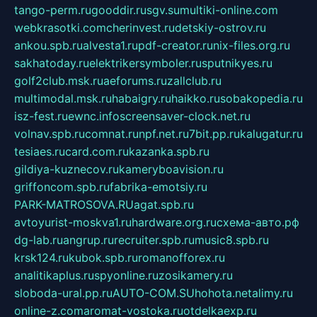
tango-perm.ru
gooddir.ru
sgv.su
multiki-online.com
webkrasotki.com
cherinvest.ru
detskiy-ostrov.ru
ankou.spb.ru
alvesta1.ru
pdf-creator.ru
nix-files.org.ru
sakhatoday.ru
elektrikersymboler.ru
sputnikyes.ru
golf2club.msk.ru
aeforums.ru
zallclub.ru
multimodal.msk.ru
habaigry.ru
haikko.ru
sobakopedia.ru
isz-fest.ru
ewnc.info
screensaver-clock.net.ru
volnav.spb.ru
comnat.ru
npf.net.ru
7bit.pp.ru
kalugatur.ru
tesiaes.ru
card.com.ru
kazanka.spb.ru
gildiya-kuznecov.ru
kameryboavision.ru
griffoncom.spb.ru
fabrika-emotsiy.ru
PARK-MATROSOVA.RU
agat.spb.ru
avtoyurist-moskva1.ru
hardware.org.ru
схема-авто.рф
dg-lab.ru
angrup.ru
recruiter.spb.ru
music8.spb.ru
krsk124.ru
kubok.spb.ru
romanofforex.ru
analitikaplus.ru
spyonline.ru
zosikamery.ru
sloboda-ural.pp.ru
AUTO-COM.SU
hohota.net
alimy.ru
online-z.com
aromat-vostoka.ru
otdelkaexp.ru