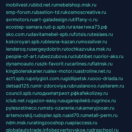
mobilvest.ru
bbd.net.ru
mebelshop.msk.ru
smp-forum.ru
bastion-td.ru
kosmoscreative.ru
avrmotors.ru
art-galadesign.ru
tiffany-c.ru
ecostep-samara.ru
d-p.spb.ru
галактика73.рф
sko.com.ru
davitamebel-spb.ru
fotsis.ru
tesiaes.ru
kokoroyari.spb.ru
blesna-kazan.ru
mossilver.ru
lenderoq.ru
sergeydobrin.ru
tochkazvuka.msk.ru
people-of-art.ru
bezzubova.ru
clubtibet.ru
orior-aks.ru
dynamoauto.ru
szk-favorit.ru
carlines.ru
flatnsk.ru
kingbolenskaner.ru
alex-motor.ru
astroline.net.ru
act1.spb.ru
polyglot.com.ru
gidlipetsk.ru
ooo-driada.ru
detsad125.ru
mir-zdoroviya.ru
bruslanovo.ru
siterem.ru
council.spb.ru
лодкипатриот.рф
kafekolizey.ru
iclub.net.ru
gazon-easy.ru
sugarepilekb.ru
grinox.ru
pylesostineco.ru
msts-ozarenie.ru
kameryjooan.ru
artemovskij.ru
dopler.spb.ru
aid70.ru
metall-perm.ru
ndm.msk.ru
ratingzooshop.ru
apiaccess.ru
globalautotrade.info
bezverhovskoe.ru
drsschool.ru