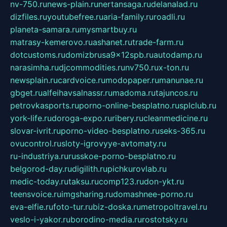
nv-750.ru
news-plain.ru
nertansaga.ru
delanalad.ru
dizfiles.ru
youtubefree.ru
aria-family.ru
roadli.ru
planeta-samara.ru
mysmartbuy.ru
matrasy-kemerovo.ru
ashanet.ru
trade-farm.ru
dotcustoms.ru
domizbrusa9x12spb.ru
autodamp.ru
narasimha.ru
djcommodities.ru
nv750.ru
x-ton.ru
newsplain.ru
cardvoice.ru
modopaper.ru
manunae.ru
gbget.ru
alfeihavsalnassr.ru
madoma.ru
tajuncos.ru
petrovkasports.ru
porno-online-besplatno.ru
splclub.ru
york-life.ru
doroga-expo.ru
ribery.ru
cleanmedicine.ru
slovar-ivrit.ru
porno-video-besplatno.ru
seks-365.ru
ovucontrol.ru
sloty-igrovyye-avtomaty.ru
ru-industriya.ru
russkoe-porno-besplatno.ru
belgorod-day.ru
digilith.ru
pichkurovlab.ru
medic-today.ru
taksu.ru
comp123.ru
don-ykt.ru
teensvoice.ru
imgsharing.ru
domashnee-porno.ru
eva-elfie.ru
foto-tur.ru
biz-doska.ru
metropoltravel.ru
veslo-i-yakor.ru
borodino-media.ru
rostotsky.ru