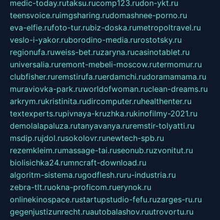
medic-today.ru
taksu.ru
comp123.ru
don-ykt.ru
teensvoice.ru
imgsharing.ru
domashnee-porno.ru
eva-elfie.ru
foto-tur.ru
biz-doska.ru
metropoltravel.ru
veslo-i-yakor.ru
borodino-media.ru
rostotsky.ru
regionufa.ru
weiss-bet.ru
zaryna.ru
casinotablet.ru
universalia.ru
remont-mebeli-moscow.ru
termomur.ru
clubfisher.ru
remstirufa.ru
erdamchi.ru
doramamama.ru
muraviovka-park.ru
worldofwoman.ru
clean-dreams.ru
arkrym.ru
kristinita.ru
dircomputer.ru
healthenter.ru
textexperts.ru
pivnaya-kruzhka.ru
kinofilmy-2021.ru
demolalapaluza.ru
tanyavanya.ru
remstir-tolyatti.ru
msdip.ru
jdol.ru
sokolovr.ru
newtech-spb.ru
rezemkleim.ru
massage-tai.ru
seonub.ru
zvonitut.ru
biolisichka24.ru
mncraft-download.ru
algoritm-sistema.ru
godflesh.ru
ru-industria.ru
zebra-tlt.ru
okna-proficom.ru
erynok.ru
onlinekinospace.ru
startupstudio-fefu.ru
zarges-ru.ru
gegenjustizunrecht.ru
autobalashov.ru
utrovortu.ru