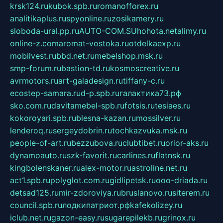
krsk124.ru
kubok.spb.ru
romanofforex.ru
analitikaplus.ru
spyonline.ru
zosikamery.ru
sloboda-ural.pp.ru
AUTO-COM.SU
hohota.net
alimy.ru
online-z.com
aromat-vostoka.ru
otdelkaexp.ru
mobilvest.ru
bbd.net.ru
mebelshop.msk.ru
smp-forum.ru
bastion-td.ru
kosmoscreative.ru
avrmotors.ru
art-galadesign.ru
tiffany-c.ru
ecostep-samara.ru
d-p.spb.ru
галактика73.рф
sko.com.ru
davitamebel-spb.ru
fotsis.ru
tesiaes.ru
kokoroyari.spb.ru
blesna-kazan.ru
mossilver.ru
lenderoq.ru
sergeydobrin.ru
tochkazvuka.msk.ru
people-of-art.ru
bezzubova.ru
clubtibet.ru
orior-aks.ru
dynamoauto.ru
szk-favorit.ru
carlines.ru
flatnsk.ru
kingbolenskaner.ru
alex-motor.ru
astroline.net.ru
act1.spb.ru
polyglot.com.ru
gidlipetsk.ru
ooo-driada.ru
detsad125.ru
mir-zdoroviya.ru
bruslanovo.ru
siterem.ru
council.spb.ru
лодкипатриот.рф
kafekolizey.ru
iclub.net.ru
gazon-easy.ru
sugarepilekb.ru
grinox.ru