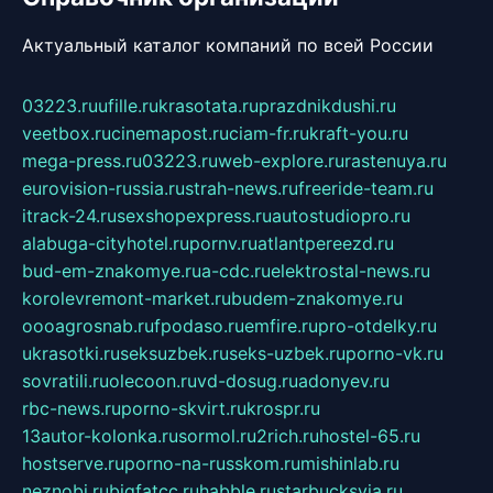
Актуальный каталог компаний по всей России
03223.ru
ufille.ru
krasotata.ru
prazdnikdushi.ru
veetbox.ru
cinemapost.ru
ciam-fr.ru
kraft-you.ru
mega-press.ru
03223.ru
web-explore.ru
rastenuya.ru
eurovision-russia.ru
strah-news.ru
freeride-team.ru
itrack-24.ru
sexshopexpress.ru
autostudiopro.ru
alabuga-cityhotel.ru
pornv.ru
atlantpereezd.ru
bud-em-znakomye.ru
a-cdc.ru
elektrostal-news.ru
korolevremont-market.ru
budem-znakomye.ru
oooagrosnab.ru
fpodaso.ru
emfire.ru
pro-otdelky.ru
ukrasotki.ru
seksuzbek.ru
seks-uzbek.ru
porno-vk.ru
sovratili.ru
olecoon.ru
vd-dosug.ru
adonyev.ru
rbc-news.ru
porno-skvirt.ru
krospr.ru
13autor-kolonka.ru
sormol.ru
2rich.ru
hostel-65.ru
hostserve.ru
porno-na-russkom.ru
mishinlab.ru
neznobi.ru
bigfatcc.ru
habble.ru
starbucksvia.ru