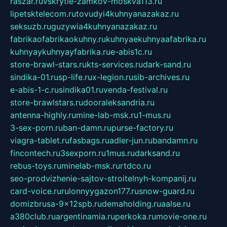
raszar.ru
vskrytie-zamkov-moskva113.ru
lipetsktelecom.ru
tovudyi4kuhnyanazakaz.ru
seksuzb.ru
guzywia4kuhnyanazakaz.ru
fabrikaofabrikaokuhny.ru
kuhnyaekuhnyaafabrika.ru
kuhnyaykuhnyayfabrika.ru
e-abis1c.ru
store-brawl-stars.ru
kts-services.ru
dark-sand.ru
sindika-01.ru
sp-life.ru
x-legion.ru
sib-archives.ru
e-abis-1-c.ru
sindika01.ru
venda-festival.ru
store-brawlstars.ru
dooraleksandria.ru
antenna-highly.ru
mine-lab-msk.ru
1-mus.ru
3-sex-porn.ru
ban-damn.ru
purse-factory.ru
viagra-tablet.ru
fasbags.ru
adler-jun.ru
bandamn.ru
fincontech.ru
3sexporn.ru
1mus.ru
darksand.ru
rebus-toys.ru
minelab-msk.ru
rtdco.ru
seo-prodvizhenie-sajtov-stroitelnyh-kompanij.ru
card-voice.ru
rulonnyygazon177.ru
snow-guard.ru
domizbrusa-9x12spb.ru
demaholding.ru
aalse.ru
a380club.ru
argentinamia.ru
perkoka.ru
movie-one.ru