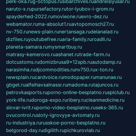
perk-oka.ru
g-octopus.ru
sibarchives.ru
andreislyusar.ru
naruto-x.ru
pursefactory.ru
tor-lyubov-i-grom.ru
spayderhed-2022.ru
movieone.ru
evro-dez.ru
webamator.ru
ma-absolut1.ru
avtopomosch27.ru
nv-750.ru
news-plain.ru
nertansaga.ru
delanalad.ru
dizfiles.ru
youtubefree.ru
aria-family.ru
roadli.ru
planeta-samara.ru
mysmartbuy.ru
matrasy-kemerovo.ru
ashanet.ru
trade-farm.ru
dotcustoms.ru
domizbrusa9x12spb.ru
autodamp.ru
narasimha.ru
djcommodities.ru
nv750.ru
x-ton.ru
newsplain.ru
cardvoice.ru
modopaper.ru
manunae.ru
gbget.ru
alfeihavsalnassr.ru
madoma.ru
tajuncos.ru
petrovkasports.ru
porno-online-besplatno.ru
splclub.ru
york-life.ru
doroga-expo.ru
ribery.ru
cleanmedicine.ru
slovar-ivrit.ru
porno-video-besplatno.ru
seks-365.ru
ovucontrol.ru
sloty-igrovyye-avtomaty.ru
ru-industriya.ru
russkoe-porno-besplatno.ru
belgorod-day.ru
digilith.ru
pichkurovlab.ru