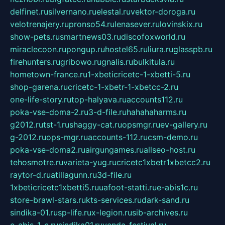
delfinet.ru
silvernano.ru
elestal.ru
vektor-doroga.ru
velotrenajery.ru
pronso54.ru
lenasever.ru
lovinskix.ru
show-pets.ru
smartnews03.ru
discofoxworld.ru
miraclecoon.ru
pongup.ru
hostel65.ru
liura.ru
glasspb.ru
firehunters.ru
gribowo.ru
gnalis.ru
bulkitula.ru
hometown-france.ru
1-xbeticricetc-1-xbetti-5.ru
shop-garena.ru
cricetc-1-xbetr-1-xbetcc-2.ru
one-life-story.ru
top-halyava.ru
accounts112.ru
poka-vse-doma-2.ru
3-d-file.ru
hahahaharms.ru
g2012.ru
tst-1.ru
shaggy-cat.ru
opsmgr.ru
ev-gallery.ru
g-2012.ru
ops-mgr.ru
accounts-112.ru
csm-demo.ru
poka-vse-doma2.ru
airgungames.ru
allseo-host.ru
tehosmotre.ru
varieta-yug.ru
cricetc1xbetr1xbetcc2.ru
raytor-d.ru
atillagunn.ru
3d-file.ru
1xbeticricetc1xbetti5.ru
uafoot-statti.ru
e-abis1c.ru
store-brawl-stars.ru
kts-services.ru
dark-sand.ru
sindika-01.ru
sp-life.ru
x-legion.ru
sib-archives.ru