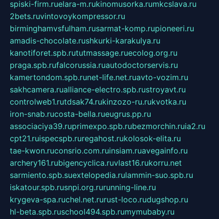
spiski-firm.ru
elara-m.ru
kinomusorka.ru
mkcslava.ru
2bets.ru
vintovoykompressor.ru
birminghamvsfulham.ru
sarmat-komp.ru
pioneeri.ru
amadis-chocolate.ru
shkurki-karakulya.ru
kanotiforet.spb.ru
tutmassage.ru
ecolog.org.ru
praga.spb.ru
falcorussia.ru
autodoctorservis.ru
kamertondom.spb.ru
net-life.net.ru
avto-vozim.ru
sakhcamera.ru
alliance-electro.spb.ru
stroyavt.ru
controlweb1.ru
tdsak74.ru
kinzozo-ru.ru
kvotka.ru
iron-snab.ru
costa-bella.ru
eugrus.pp.ru
associaciya39.ru
primexpo.spb.ru
bezmorchin.ru
ia2.ru
cpt21.ru
ispecspb.ru
regahost.ru
kolosok-elita.ru
tae-kwon.ru
consrio.com.ru
insiam.ru
avegainfo.ru
archery161.ru
bigencyclica.ru
vlast16.ru
korru.net
sarmiento.spb.su
extelopedia.ru
lammin-suo.spb.ru
iskatour.spb.ru
snpi.org.ru
running-line.ru
krygeva-spa.ru
chel.net.ru
rust-loco.ru
dugshop.ru
hl-beta.spb.ru
school494.spb.ru
mymubaby.ru