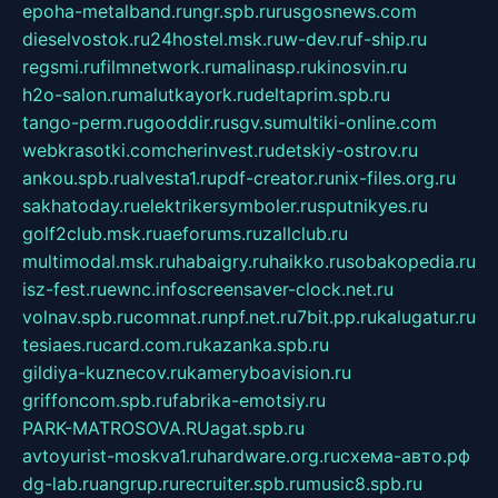
epoha-metalband.ru
ngr.spb.ru
rusgosnews.com
dieselvostok.ru
24hostel.msk.ru
w-dev.ru
f-ship.ru
regsmi.ru
filmnetwork.ru
malinasp.ru
kinosvin.ru
h2o-salon.ru
malutkayork.ru
deltaprim.spb.ru
tango-perm.ru
gooddir.ru
sgv.su
multiki-online.com
webkrasotki.com
cherinvest.ru
detskiy-ostrov.ru
ankou.spb.ru
alvesta1.ru
pdf-creator.ru
nix-files.org.ru
sakhatoday.ru
elektrikersymboler.ru
sputnikyes.ru
golf2club.msk.ru
aeforums.ru
zallclub.ru
multimodal.msk.ru
habaigry.ru
haikko.ru
sobakopedia.ru
isz-fest.ru
ewnc.info
screensaver-clock.net.ru
volnav.spb.ru
comnat.ru
npf.net.ru
7bit.pp.ru
kalugatur.ru
tesiaes.ru
card.com.ru
kazanka.spb.ru
gildiya-kuznecov.ru
kameryboavision.ru
griffoncom.spb.ru
fabrika-emotsiy.ru
PARK-MATROSOVA.RU
agat.spb.ru
avtoyurist-moskva1.ru
hardware.org.ru
схема-авто.рф
dg-lab.ru
angrup.ru
recruiter.spb.ru
music8.spb.ru