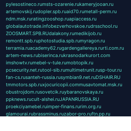
pylesostineco.ru
msts-ozarenie.ru
kameryjooan.ru
artemovskij.ru
dopler.spb.ru
aid70.ru
metall-perm.ru
ndm.msk.ru
ratingzooshop.ru
apiaccess.ru
globalautotrade.info
bezverhovskoe.ru
drsschool.ru
ZOOSMART.SPB.RU
dalakony.ru
medikijob.ru
remontt.spb.ru
photostudia.spb.ru
myragon.ru
terramia.ru
academy62.ru
gardengallereya.ru
rti.com.ru
artem-news.ru
biserinca.ru
krasnodarkurort.com
imshowtv.ru
mebel-v-tule.ru
mobtopik.ru
pcsecurity.net.ru
tool-sib.ru
multimetrunit.ru
sp-tour.ru
fan-cs.ru
santeh-russia.ru
symbian9.net.ru
DSHAIR.RU
tmmotors.spb.ru
xjocuricopii.com
musavtomat.msk.ru
obustrojdom.ru
sovetcik.ru
ybaranovskaya.ru
ppknews.ru
cult-alshei.ru
JAPANRUSSIA.RU
proekciyamebel.ru
imper-finans.ru
rim.org.ru
glamourai.ru
brassminus.ru
zabor-pro.ru
ftn.pp.ru
dorogoe58.ru
laimengpacker.ru
kuzova-zapchasti.ru
sageerp.ru
taxodrom.ru
dsrazvitie.ru
hardcity.net.ru