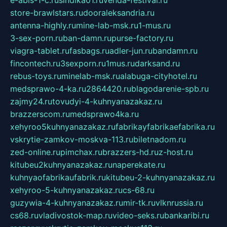
e-abis-1-c.ru
sindika01.ru
venda-festival.ru
store-brawlstars.ru
dooraleksandria.ru
antenna-highly.ru
mine-lab-msk.ru
1-mus.ru
3-sex-porn.ru
ban-damn.ru
purse-factory.ru
viagra-tablet.ru
fasbags.ru
adler-jun.ru
bandamn.ru
fincontech.ru
3sexporn.ru
1mus.ru
darksand.ru
rebus-toys.ru
minelab-msk.ru
alabuga-cityhotel.ru
medsprawo-4-ka.ru
2864420.ru
blagodarenie-spb.ru
zajmy24.ru
tovudyi-4-kuhnyanazakaz.ru
brazzerscom.ru
medsprawo4ka.ru
xehyroo5kuhnyanazakaz.ru
fabrikayfabrikaefabrika.ru
vskrytie-zamkov-moskva-113.ru
biletnadom.ru
zed-online.ru
pimchax.ru
brazzers-hd.ru
z-host.ru
kitubeu2kuhnyanazakaz.ru
naperekate.ru
kuhnyaofabrikaufabrik.ru
kitubeu-2-kuhnyanazakaz.ru
xehyroo-5-kuhnyanazakaz.ru
cs-68.ru
guzywia-4-kuhnyanazakaz.ru
mir-tk.ru
vlknrussia.ru
cs68.ru
vladivostok-map.ru
video-seks.ru
bankaribi.ru