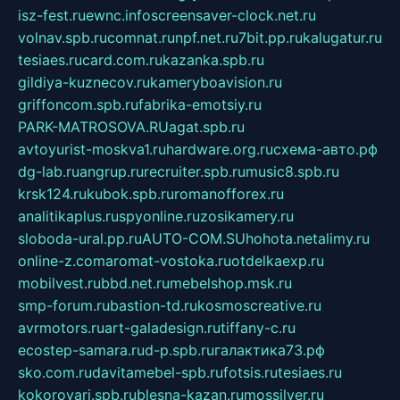
isz-fest.ru
ewnc.info
screensaver-clock.net.ru
volnav.spb.ru
comnat.ru
npf.net.ru
7bit.pp.ru
kalugatur.ru
tesiaes.ru
card.com.ru
kazanka.spb.ru
gildiya-kuznecov.ru
kameryboavision.ru
griffoncom.spb.ru
fabrika-emotsiy.ru
PARK-MATROSOVA.RU
agat.spb.ru
avtoyurist-moskva1.ru
hardware.org.ru
схема-авто.рф
dg-lab.ru
angrup.ru
recruiter.spb.ru
music8.spb.ru
krsk124.ru
kubok.spb.ru
romanofforex.ru
analitikaplus.ru
spyonline.ru
zosikamery.ru
sloboda-ural.pp.ru
AUTO-COM.SU
hohota.net
alimy.ru
online-z.com
aromat-vostoka.ru
otdelkaexp.ru
mobilvest.ru
bbd.net.ru
mebelshop.msk.ru
smp-forum.ru
bastion-td.ru
kosmoscreative.ru
avrmotors.ru
art-galadesign.ru
tiffany-c.ru
ecostep-samara.ru
d-p.spb.ru
галактика73.рф
sko.com.ru
davitamebel-spb.ru
fotsis.ru
tesiaes.ru
kokoroyari.spb.ru
blesna-kazan.ru
mossilver.ru