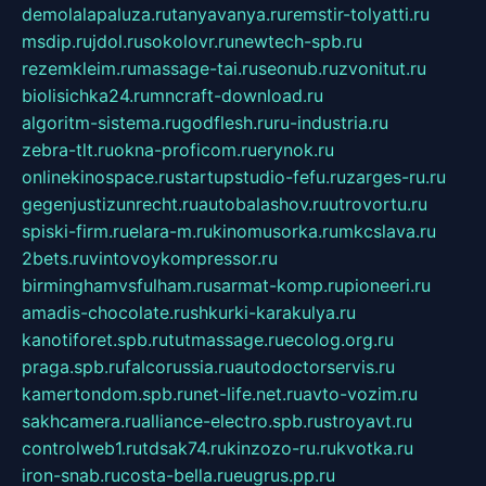
demolalapaluza.ru
tanyavanya.ru
remstir-tolyatti.ru
msdip.ru
jdol.ru
sokolovr.ru
newtech-spb.ru
rezemkleim.ru
massage-tai.ru
seonub.ru
zvonitut.ru
biolisichka24.ru
mncraft-download.ru
algoritm-sistema.ru
godflesh.ru
ru-industria.ru
zebra-tlt.ru
okna-proficom.ru
erynok.ru
onlinekinospace.ru
startupstudio-fefu.ru
zarges-ru.ru
gegenjustizunrecht.ru
autobalashov.ru
utrovortu.ru
spiski-firm.ru
elara-m.ru
kinomusorka.ru
mkcslava.ru
2bets.ru
vintovoykompressor.ru
birminghamvsfulham.ru
sarmat-komp.ru
pioneeri.ru
amadis-chocolate.ru
shkurki-karakulya.ru
kanotiforet.spb.ru
tutmassage.ru
ecolog.org.ru
praga.spb.ru
falcorussia.ru
autodoctorservis.ru
kamertondom.spb.ru
net-life.net.ru
avto-vozim.ru
sakhcamera.ru
alliance-electro.spb.ru
stroyavt.ru
controlweb1.ru
tdsak74.ru
kinzozo-ru.ru
kvotka.ru
iron-snab.ru
costa-bella.ru
eugrus.pp.ru