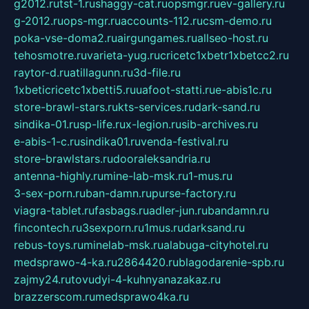
g2012.ru
tst-1.ru
shaggy-cat.ru
opsmgr.ru
ev-gallery.ru
g-2012.ru
ops-mgr.ru
accounts-112.ru
csm-demo.ru
poka-vse-doma2.ru
airgungames.ru
allseo-host.ru
tehosmotre.ru
varieta-yug.ru
cricetc1xbetr1xbetcc2.ru
raytor-d.ru
atillagunn.ru
3d-file.ru
1xbeticricetc1xbetti5.ru
uafoot-statti.ru
e-abis1c.ru
store-brawl-stars.ru
kts-services.ru
dark-sand.ru
sindika-01.ru
sp-life.ru
x-legion.ru
sib-archives.ru
e-abis-1-c.ru
sindika01.ru
venda-festival.ru
store-brawlstars.ru
dooraleksandria.ru
antenna-highly.ru
mine-lab-msk.ru
1-mus.ru
3-sex-porn.ru
ban-damn.ru
purse-factory.ru
viagra-tablet.ru
fasbags.ru
adler-jun.ru
bandamn.ru
fincontech.ru
3sexporn.ru
1mus.ru
darksand.ru
rebus-toys.ru
minelab-msk.ru
alabuga-cityhotel.ru
medsprawo-4-ka.ru
2864420.ru
blagodarenie-spb.ru
zajmy24.ru
tovudyi-4-kuhnyanazakaz.ru
brazzerscom.ru
medsprawo4ka.ru