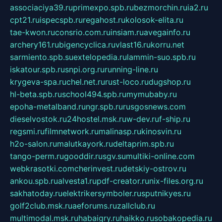
associaciya39.ru
primexpo.spb.ru
bezmorchin.ru
ia2.ru
cpt21.ru
ispecspb.ru
regahost.ru
kolosok-elita.ru
tae-kwon.ru
consrio.com.ru
insiam.ru
avegainfo.ru
archery161.ru
bigencyclica.ru
vlast16.ru
korru.net
sarmiento.spb.su
extelopedia.ru
lammin-suo.spb.ru
iskatour.spb.ru
snpi.org.ru
running-line.ru
krygeva-spa.ru
chel.net.ru
rust-loco.ru
dugshop.ru
hl-beta.spb.ru
school494.spb.ru
mymubaby.ru
epoha-metalband.ru
ngr.spb.ru
rusgosnews.com
dieselvostok.ru
24hostel.msk.ru
w-dev.ru
f-ship.ru
regsmi.ru
filmnetwork.ru
malinasp.ru
kinosvin.ru
h2o-salon.ru
malutkayork.ru
deltaprim.spb.ru
tango-perm.ru
gooddir.ru
sgv.su
multiki-online.com
webkrasotki.com
cherinvest.ru
detskiy-ostrov.ru
ankou.spb.ru
alvesta1.ru
pdf-creator.ru
nix-files.org.ru
sakhatoday.ru
elektrikersymboler.ru
sputnikyes.ru
golf2club.msk.ru
aeforums.ru
zallclub.ru
multimodal.msk.ru
habaigry.ru
haikko.ru
sobakopedia.ru