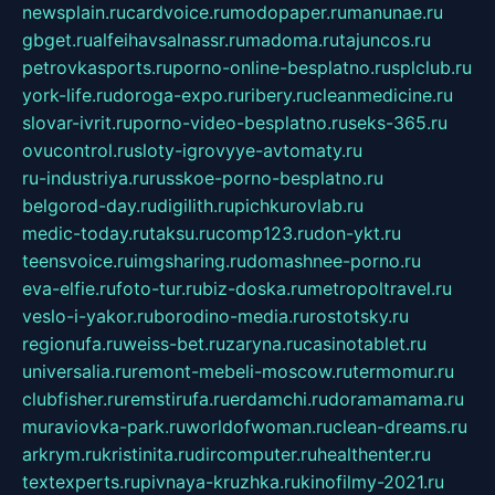
newsplain.ru
cardvoice.ru
modopaper.ru
manunae.ru
gbget.ru
alfeihavsalnassr.ru
madoma.ru
tajuncos.ru
petrovkasports.ru
porno-online-besplatno.ru
splclub.ru
york-life.ru
doroga-expo.ru
ribery.ru
cleanmedicine.ru
slovar-ivrit.ru
porno-video-besplatno.ru
seks-365.ru
ovucontrol.ru
sloty-igrovyye-avtomaty.ru
ru-industriya.ru
russkoe-porno-besplatno.ru
belgorod-day.ru
digilith.ru
pichkurovlab.ru
medic-today.ru
taksu.ru
comp123.ru
don-ykt.ru
teensvoice.ru
imgsharing.ru
domashnee-porno.ru
eva-elfie.ru
foto-tur.ru
biz-doska.ru
metropoltravel.ru
veslo-i-yakor.ru
borodino-media.ru
rostotsky.ru
regionufa.ru
weiss-bet.ru
zaryna.ru
casinotablet.ru
universalia.ru
remont-mebeli-moscow.ru
termomur.ru
clubfisher.ru
remstirufa.ru
erdamchi.ru
doramamama.ru
muraviovka-park.ru
worldofwoman.ru
clean-dreams.ru
arkrym.ru
kristinita.ru
dircomputer.ru
healthenter.ru
textexperts.ru
pivnaya-kruzhka.ru
kinofilmy-2021.ru