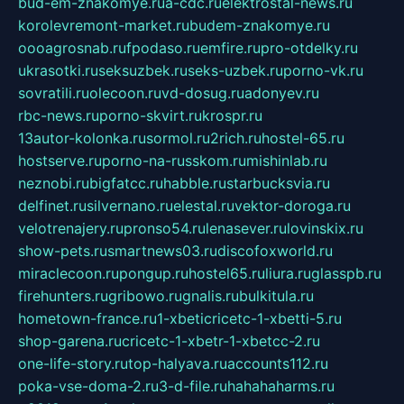
bud-em-znakomye.ru
a-cdc.ru
elektrostal-news.ru
korolevremont-market.ru
budem-znakomye.ru
oooagrosnab.ru
fpodaso.ru
emfire.ru
pro-otdelky.ru
ukrasotki.ru
seksuzbek.ru
seks-uzbek.ru
porno-vk.ru
sovratili.ru
olecoon.ru
vd-dosug.ru
adonyev.ru
rbc-news.ru
porno-skvirt.ru
krospr.ru
13autor-kolonka.ru
sormol.ru
2rich.ru
hostel-65.ru
hostserve.ru
porno-na-russkom.ru
mishinlab.ru
neznobi.ru
bigfatcc.ru
habble.ru
starbucksvia.ru
delfinet.ru
silvernano.ru
elestal.ru
vektor-doroga.ru
velotrenajery.ru
pronso54.ru
lenasever.ru
lovinskix.ru
show-pets.ru
smartnews03.ru
discofoxworld.ru
miraclecoon.ru
pongup.ru
hostel65.ru
liura.ru
glasspb.ru
firehunters.ru
gribowo.ru
gnalis.ru
bulkitula.ru
hometown-france.ru
1-xbeticricetc-1-xbetti-5.ru
shop-garena.ru
cricetc-1-xbetr-1-xbetcc-2.ru
one-life-story.ru
top-halyava.ru
accounts112.ru
poka-vse-doma-2.ru
3-d-file.ru
hahahaharms.ru