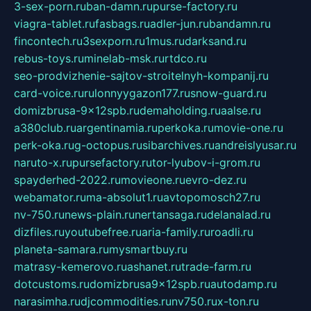
3-sex-porn.ru
ban-damn.ru
purse-factory.ru
viagra-tablet.ru
fasbags.ru
adler-jun.ru
bandamn.ru
fincontech.ru
3sexporn.ru
1mus.ru
darksand.ru
rebus-toys.ru
minelab-msk.ru
rtdco.ru
seo-prodvizhenie-sajtov-stroitelnyh-kompanij.ru
card-voice.ru
rulonnyygazon177.ru
snow-guard.ru
domizbrusa-9x12spb.ru
demaholding.ru
aalse.ru
a380club.ru
argentinamia.ru
perkoka.ru
movie-one.ru
perk-oka.ru
g-octopus.ru
sibarchives.ru
andreislyusar.ru
naruto-x.ru
pursefactory.ru
tor-lyubov-i-grom.ru
spayderhed-2022.ru
movieone.ru
evro-dez.ru
webamator.ru
ma-absolut1.ru
avtopomosch27.ru
nv-750.ru
news-plain.ru
nertansaga.ru
delanalad.ru
dizfiles.ru
youtubefree.ru
aria-family.ru
roadli.ru
planeta-samara.ru
mysmartbuy.ru
matrasy-kemerovo.ru
ashanet.ru
trade-farm.ru
dotcustoms.ru
domizbrusa9x12spb.ru
autodamp.ru
narasimha.ru
djcommodities.ru
nv750.ru
x-ton.ru