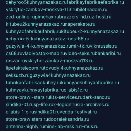
xehyroo5kuhnyanazakaz.ru
fabrikayfabrikaefabrika.ru
vskrytie-zamkov-moskva-113.ru
biletnadom.ru
zed-online.ru
pimchax.ru
brazzers-hd.ru
z-host.ru
kitubeu2kuhnyanazakaz.ru
naperekate.ru
kuhnyaofabrikaufabrik.ru
kitubeu-2-kuhnyanazakaz.ru
xehyroo-5-kuhnyanazakaz.ru
cs-68.ru
guzywia-4-kuhnyanazakaz.ru
mir-tk.ru
vlknrussia.ru
cs68.ru
vladivostok-map.ru
video-seks.ru
bankaribi.ru
raszar.ru
vskrytie-zamkov-moskva113.ru
lipetsktelecom.ru
tovudyi4kuhnyanazakaz.ru
seksuzb.ru
guzywia4kuhnyanazakaz.ru
fabrikaofabrikaokuhny.ru
kuhnyaekuhnyaafabrika.ru
kuhnyaykuhnyayfabrika.ru
e-abis1c.ru
store-brawl-stars.ru
kts-services.ru
dark-sand.ru
sindika-01.ru
sp-life.ru
x-legion.ru
sib-archives.ru
e-abis-1-c.ru
sindika01.ru
venda-festival.ru
store-brawlstars.ru
dooraleksandria.ru
antenna-highly.ru
mine-lab-msk.ru
1-mus.ru