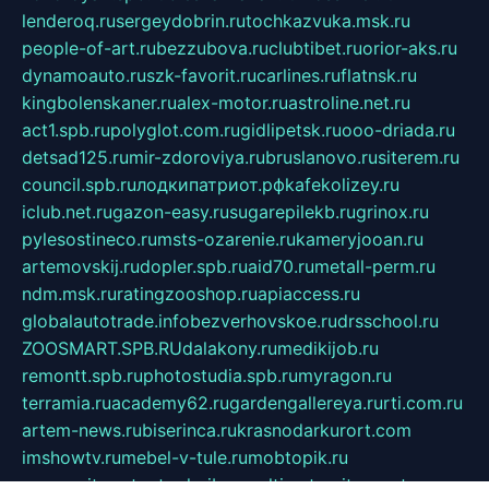
lenderoq.ru
sergeydobrin.ru
tochkazvuka.msk.ru
people-of-art.ru
bezzubova.ru
clubtibet.ru
orior-aks.ru
dynamoauto.ru
szk-favorit.ru
carlines.ru
flatnsk.ru
kingbolenskaner.ru
alex-motor.ru
astroline.net.ru
act1.spb.ru
polyglot.com.ru
gidlipetsk.ru
ooo-driada.ru
detsad125.ru
mir-zdoroviya.ru
bruslanovo.ru
siterem.ru
council.spb.ru
лодкипатриот.рф
kafekolizey.ru
iclub.net.ru
gazon-easy.ru
sugarepilekb.ru
grinox.ru
pylesostineco.ru
msts-ozarenie.ru
kameryjooan.ru
artemovskij.ru
dopler.spb.ru
aid70.ru
metall-perm.ru
ndm.msk.ru
ratingzooshop.ru
apiaccess.ru
globalautotrade.info
bezverhovskoe.ru
drsschool.ru
ZOOSMART.SPB.RU
dalakony.ru
medikijob.ru
remontt.spb.ru
photostudia.spb.ru
myragon.ru
terramia.ru
academy62.ru
gardengallereya.ru
rti.com.ru
artem-news.ru
biserinca.ru
krasnodarkurort.com
imshowtv.ru
mebel-v-tule.ru
mobtopik.ru
pcsecurity.net.ru
tool-sib.ru
multimetrunit.ru
sp-tour.ru