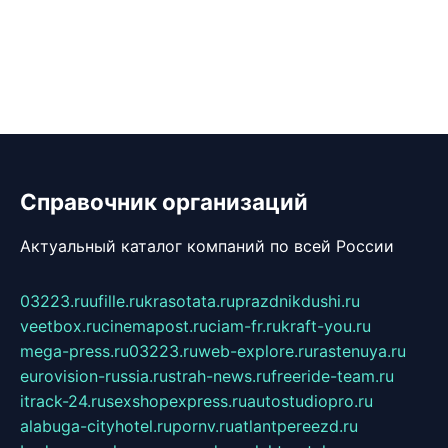
Справочник организаций
Актуальный каталог компаний по всей России
03223.ru
ufille.ru
krasotata.ru
prazdnikdushi.ru
veetbox.ru
cinemapost.ru
ciam-fr.ru
kraft-you.ru
mega-press.ru
03223.ru
web-explore.ru
rastenuya.ru
eurovision-russia.ru
strah-news.ru
freeride-team.ru
itrack-24.ru
sexshopexpress.ru
autostudiopro.ru
alabuga-cityhotel.ru
pornv.ru
atlantpereezd.ru