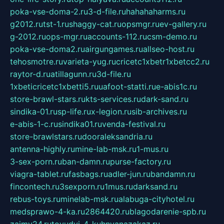
poka-vse-doma-2.ru
3-d-file.ru
hahahaharms.ru
g2012.ru
tst-1.ru
shaggy-cat.ru
opsmgr.ru
ev-gallery.ru
g-2012.ru
ops-mgr.ru
accounts-112.ru
csm-demo.ru
poka-vse-doma2.ru
airgungames.ru
allseo-host.ru
tehosmotre.ru
varieta-yug.ru
cricetc1xbetr1xbetcc2.ru
raytor-d.ru
atillagunn.ru
3d-file.ru
1xbeticricetc1xbetti5.ru
uafoot-statti.ru
e-abis1c.ru
store-brawl-stars.ru
kts-services.ru
dark-sand.ru
sindika-01.ru
sp-life.ru
x-legion.ru
sib-archives.ru
e-abis-1-c.ru
sindika01.ru
venda-festival.ru
store-brawlstars.ru
dooraleksandria.ru
antenna-highly.ru
mine-lab-msk.ru
1-mus.ru
3-sex-porn.ru
ban-damn.ru
purse-factory.ru
viagra-tablet.ru
fasbags.ru
adler-jun.ru
bandamn.ru
fincontech.ru
3sexporn.ru
1mus.ru
darksand.ru
rebus-toys.ru
minelab-msk.ru
alabuga-cityhotel.ru
medsprawo-4-ka.ru
2864420.ru
blagodarenie-spb.ru