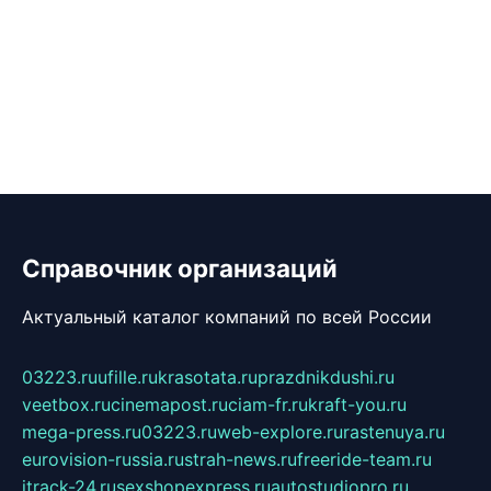
Справочник организаций
Актуальный каталог компаний по всей России
03223.ru
ufille.ru
krasotata.ru
prazdnikdushi.ru
veetbox.ru
cinemapost.ru
ciam-fr.ru
kraft-you.ru
mega-press.ru
03223.ru
web-explore.ru
rastenuya.ru
eurovision-russia.ru
strah-news.ru
freeride-team.ru
itrack-24.ru
sexshopexpress.ru
autostudiopro.ru