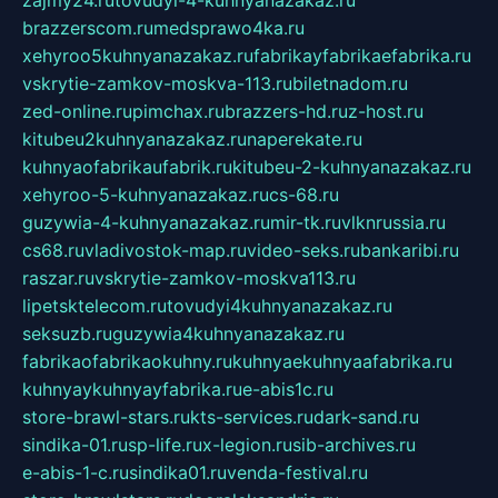
zajmy24.ru
tovudyi-4-kuhnyanazakaz.ru
brazzerscom.ru
medsprawo4ka.ru
xehyroo5kuhnyanazakaz.ru
fabrikayfabrikaefabrika.ru
vskrytie-zamkov-moskva-113.ru
biletnadom.ru
zed-online.ru
pimchax.ru
brazzers-hd.ru
z-host.ru
kitubeu2kuhnyanazakaz.ru
naperekate.ru
kuhnyaofabrikaufabrik.ru
kitubeu-2-kuhnyanazakaz.ru
xehyroo-5-kuhnyanazakaz.ru
cs-68.ru
guzywia-4-kuhnyanazakaz.ru
mir-tk.ru
vlknrussia.ru
cs68.ru
vladivostok-map.ru
video-seks.ru
bankaribi.ru
raszar.ru
vskrytie-zamkov-moskva113.ru
lipetsktelecom.ru
tovudyi4kuhnyanazakaz.ru
seksuzb.ru
guzywia4kuhnyanazakaz.ru
fabrikaofabrikaokuhny.ru
kuhnyaekuhnyaafabrika.ru
kuhnyaykuhnyayfabrika.ru
e-abis1c.ru
store-brawl-stars.ru
kts-services.ru
dark-sand.ru
sindika-01.ru
sp-life.ru
x-legion.ru
sib-archives.ru
e-abis-1-c.ru
sindika01.ru
venda-festival.ru