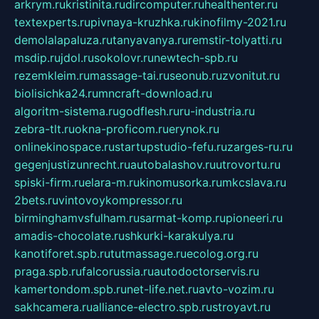
arkrym.ru
kristinita.ru
dircomputer.ru
healthenter.ru
textexperts.ru
pivnaya-kruzhka.ru
kinofilmy-2021.ru
demolalapaluza.ru
tanyavanya.ru
remstir-tolyatti.ru
msdip.ru
jdol.ru
sokolovr.ru
newtech-spb.ru
rezemkleim.ru
massage-tai.ru
seonub.ru
zvonitut.ru
biolisichka24.ru
mncraft-download.ru
algoritm-sistema.ru
godflesh.ru
ru-industria.ru
zebra-tlt.ru
okna-proficom.ru
erynok.ru
onlinekinospace.ru
startupstudio-fefu.ru
zarges-ru.ru
gegenjustizunrecht.ru
autobalashov.ru
utrovortu.ru
spiski-firm.ru
elara-m.ru
kinomusorka.ru
mkcslava.ru
2bets.ru
vintovoykompressor.ru
birminghamvsfulham.ru
sarmat-komp.ru
pioneeri.ru
amadis-chocolate.ru
shkurki-karakulya.ru
kanotiforet.spb.ru
tutmassage.ru
ecolog.org.ru
praga.spb.ru
falcorussia.ru
autodoctorservis.ru
kamertondom.spb.ru
net-life.net.ru
avto-vozim.ru
sakhcamera.ru
alliance-electro.spb.ru
stroyavt.ru