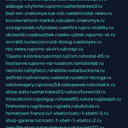
alabuga-cityhotel.ru
pornv.ru
atlantpereezd.ru
bud-em-znakomye.ru
a-cdc.ru
elektrostal-news.ru
korolevremont-market.ru
budem-znakomye.ru
oooagrosnab.ru
fpodaso.ru
emfire.ru
pro-otdelky.ru
ukrasotki.ru
seksuzbek.ru
seks-uzbek.ru
porno-vk.ru
sovratili.ru
olecoon.ru
vd-dosug.ru
adonyev.ru
rbc-news.ru
porno-skvirt.ru
krospr.ru
13autor-kolonka.ru
sormol.ru
2rich.ru
hostel-65.ru
hostserve.ru
porno-na-russkom.ru
mishinlab.ru
neznobi.ru
bigfatcc.ru
habble.ru
starbucksvia.ru
delfinet.ru
silvernano.ru
elestal.ru
vektor-doroga.ru
velotrenajery.ru
pronso54.ru
lenasever.ru
lovinskix.ru
show-pets.ru
smartnews03.ru
discofoxworld.ru
miraclecoon.ru
pongup.ru
hostel65.ru
liura.ru
glasspb.ru
firehunters.ru
gribowo.ru
gnalis.ru
bulkitula.ru
hometown-france.ru
1-xbeticricetc-1-xbetti-5.ru
shop-garena.ru
cricetc-1-xbetr-1-xbetcc-2.ru
one-life-story.ru
top-halyava.ru
accounts112.ru