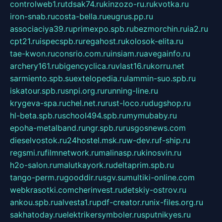
controlweb1.ru
tdsak74.ru
kinzozo-ru.ru
kvotka.ru
iron-snab.ru
costa-bella.ru
eugrus.pp.ru
associaciya39.ru
primexpo.spb.ru
bezmorchin.ru
ia2.ru
cpt21.ru
ispecspb.ru
regahost.ru
kolosok-elita.ru
tae-kwon.ru
consrio.com.ru
insiam.ru
avegainfo.ru
archery161.ru
bigencyclica.ru
vlast16.ru
korru.net
sarmiento.spb.su
extelopedia.ru
lammin-suo.spb.ru
iskatour.spb.ru
snpi.org.ru
running-line.ru
krygeva-spa.ru
chel.net.ru
rust-loco.ru
dugshop.ru
hl-beta.spb.ru
school494.spb.ru
mymubaby.ru
epoha-metalband.ru
ngr.spb.ru
rusgosnews.com
dieselvostok.ru
24hostel.msk.ru
w-dev.ru
f-ship.ru
regsmi.ru
filmnetwork.ru
malinasp.ru
kinosvin.ru
h2o-salon.ru
malutkayork.ru
deltaprim.spb.ru
tango-perm.ru
gooddir.ru
sgv.su
multiki-online.com
webkrasotki.com
cherinvest.ru
detskiy-ostrov.ru
ankou.spb.ru
alvesta1.ru
pdf-creator.ru
nix-files.org.ru
sakhatoday.ru
elektrikersymboler.ru
sputnikyes.ru