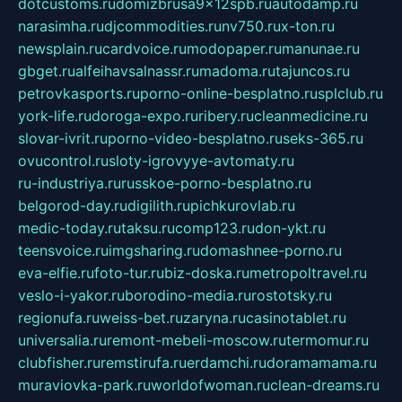
dotcustoms.ru
domizbrusa9x12spb.ru
autodamp.ru
narasimha.ru
djcommodities.ru
nv750.ru
x-ton.ru
newsplain.ru
cardvoice.ru
modopaper.ru
manunae.ru
gbget.ru
alfeihavsalnassr.ru
madoma.ru
tajuncos.ru
petrovkasports.ru
porno-online-besplatno.ru
splclub.ru
york-life.ru
doroga-expo.ru
ribery.ru
cleanmedicine.ru
slovar-ivrit.ru
porno-video-besplatno.ru
seks-365.ru
ovucontrol.ru
sloty-igrovyye-avtomaty.ru
ru-industriya.ru
russkoe-porno-besplatno.ru
belgorod-day.ru
digilith.ru
pichkurovlab.ru
medic-today.ru
taksu.ru
comp123.ru
don-ykt.ru
teensvoice.ru
imgsharing.ru
domashnee-porno.ru
eva-elfie.ru
foto-tur.ru
biz-doska.ru
metropoltravel.ru
veslo-i-yakor.ru
borodino-media.ru
rostotsky.ru
regionufa.ru
weiss-bet.ru
zaryna.ru
casinotablet.ru
universalia.ru
remont-mebeli-moscow.ru
termomur.ru
clubfisher.ru
remstirufa.ru
erdamchi.ru
doramamama.ru
muraviovka-park.ru
worldofwoman.ru
clean-dreams.ru