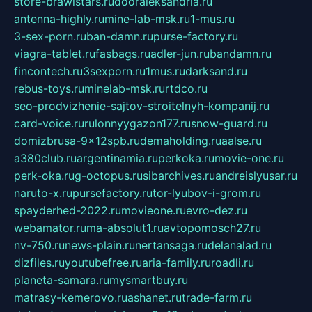
store-brawlstars.ru
dooraleksandria.ru
antenna-highly.ru
mine-lab-msk.ru
1-mus.ru
3-sex-porn.ru
ban-damn.ru
purse-factory.ru
viagra-tablet.ru
fasbags.ru
adler-jun.ru
bandamn.ru
fincontech.ru
3sexporn.ru
1mus.ru
darksand.ru
rebus-toys.ru
minelab-msk.ru
rtdco.ru
seo-prodvizhenie-sajtov-stroitelnyh-kompanij.ru
card-voice.ru
rulonnyygazon177.ru
snow-guard.ru
domizbrusa-9x12spb.ru
demaholding.ru
aalse.ru
a380club.ru
argentinamia.ru
perkoka.ru
movie-one.ru
perk-oka.ru
g-octopus.ru
sibarchives.ru
andreislyusar.ru
naruto-x.ru
pursefactory.ru
tor-lyubov-i-grom.ru
spayderhed-2022.ru
movieone.ru
evro-dez.ru
webamator.ru
ma-absolut1.ru
avtopomosch27.ru
nv-750.ru
news-plain.ru
nertansaga.ru
delanalad.ru
dizfiles.ru
youtubefree.ru
aria-family.ru
roadli.ru
planeta-samara.ru
mysmartbuy.ru
matrasy-kemerovo.ru
ashanet.ru
trade-farm.ru