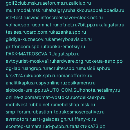
golf2club.msk.ru
aeforums.ru
zallclub.ru
multimodal.msk.ru
habaigry.ru
haikko.ru
sobakopedia.ru
isz-fest.ru
ewnc.info
screensaver-clock.net.ru
volnav.spb.ru
comnat.ru
npf.net.ru
7bit.pp.ru
kalugatur.ru
tesiaes.ru
card.com.ru
kazanka.spb.ru
gildiya-kuznecov.ru
kameryboavision.ru
griffoncom.spb.ru
fabrika-emotsiy.ru
PARK-MATROSOVA.RU
agat.spb.ru
avtoyurist-moskva1.ru
hardware.org.ru
схема-авто.рф
dg-lab.ru
angrup.ru
recruiter.spb.ru
music8.spb.ru
krsk124.ru
kubok.spb.ru
romanofforex.ru
analitikaplus.ru
spyonline.ru
zosikamery.ru
sloboda-ural.pp.ru
AUTO-COM.SU
hohota.net
alimy.ru
online-z.com
aromat-vostoka.ru
otdelkaexp.ru
mobilvest.ru
bbd.net.ru
mebelshop.msk.ru
smp-forum.ru
bastion-td.ru
kosmoscreative.ru
avrmotors.ru
art-galadesign.ru
tiffany-c.ru
ecostep-samara.ru
d-p.spb.ru
галактика73.рф