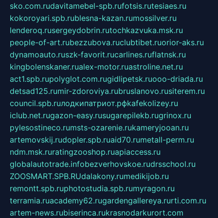
sko.com.ru
davitamebel-spb.ru
fotsis.ru
tesiaes.ru
kokoroyari.spb.ru
blesna-kazan.ru
mossilver.ru
lenderoq.ru
sergeydobrin.ru
tochkazvuka.msk.ru
people-of-art.ru
bezzubova.ru
clubtibet.ru
orior-aks.ru
dynamoauto.ru
szk-favorit.ru
carlines.ru
flatnsk.ru
kingbolenskaner.ru
alex-motor.ru
astroline.net.ru
act1.spb.ru
polyglot.com.ru
gidlipetsk.ru
ooo-driada.ru
detsad125.ru
mir-zdoroviya.ru
bruslanovo.ru
siterem.ru
council.spb.ru
лодкипатриот.рф
kafekolizey.ru
iclub.net.ru
gazon-easy.ru
sugarepilekb.ru
grinox.ru
pylesostineco.ru
msts-ozarenie.ru
kameryjooan.ru
artemovskij.ru
dopler.spb.ru
aid70.ru
metall-perm.ru
ndm.msk.ru
ratingzooshop.ru
apiaccess.ru
globalautotrade.info
bezverhovskoe.ru
drsschool.ru
ZOOSMART.SPB.RU
dalakony.ru
medikijob.ru
remontt.spb.ru
photostudia.spb.ru
myragon.ru
terramia.ru
academy62.ru
gardengallereya.ru
rti.com.ru
artem-news.ru
biserinca.ru
krasnodarkurort.com