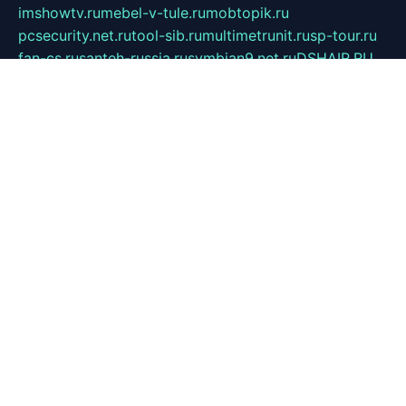
imshowtv.ru
mebel-v-tule.ru
mobtopik.ru
pcsecurity.net.ru
tool-sib.ru
multimetrunit.ru
sp-tour.ru
fan-cs.ru
santeh-russia.ru
symbian9.net.ru
DSHAIR.RU
tmmotors.spb.ru
xjocuricopii.com
musavtomat.msk.ru
obustrojdom.ru
sovetcik.ru
ybaranovskaya.ru
ppknews.ru
cult-alshei.ru
JAPANRUSSIA.RU
proekciyamebel.ru
imper-finans.ru
rim.org.ru
glamourai.ru
brassminus.ru
zabor-pro.ru
ftn.pp.ru
dorogoe58.ru
laimengpacker.ru
kuzova-zapchasti.ru
sageerp.ru
taxodrom.ru
dsrazvitie.ru
hardcity.net.ru
ratinghomegames.ru
topservice25.ru
gubernyan.ru
gtglasslined.ru
ii4.ru
tssport.spb.ru
andorra24.com
blackwallstreet.ru
oboimos.ru
optim-doors.com.ru
ikuch.ru
nycr.org.ru
npa21.ru
vremya-ch.spb.ru
desert000.ru
ivtorgi.ru
ifiori.ru
catalog-statei.ru
dcv.org.ru
spetsmaster174.ru
ipkameryhiseeu.ru
dum26.ru
ruspol.spb.ru
fr-opendp.ru
kam-solnyshko.ru
cheyenne-arapaho.ru
sevzapmetal.spb.ru