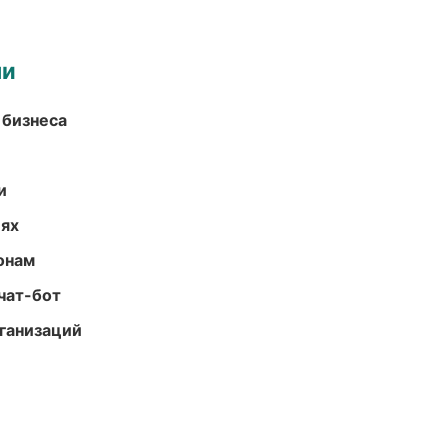
ми
 бизнеса
и
иях
онам
чат-бот
ганизаций