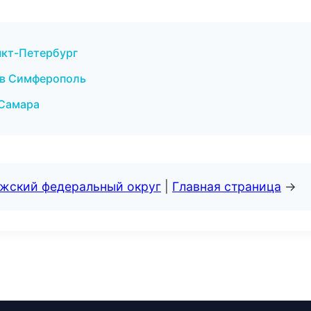
анкт-Петербург
и в Симферополь
 Самара
лжский федеральный округ
|
Главная страница
→