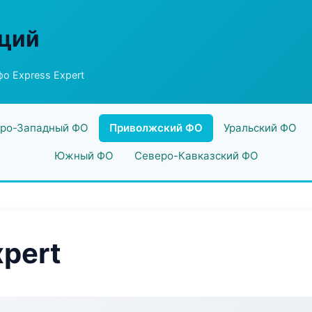
аций
о Express Expert
ро-Западный ФО
Приволжский ФО
Уральский ФО
Южный ФО
Северо-Кавказский ФО
xpert