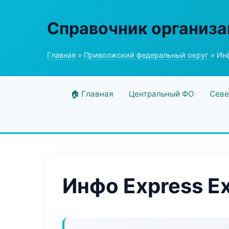
Справочник организ
Главная
»
Приволжский федеральный округ
» Инф
🏠 Главная
Центральный ФО
Севе
Инфо Express E