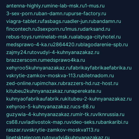
antenna-highly.ru
mine-lab-msk.ru
1-mus.ru
3-sex-porn.ru
ban-damn.ru
purse-factory.ru
viagra-tablet.ru
fasbags.ru
adler-jun.ru
bandamn.ru
fincontech.ru
3sexporn.ru
1mus.ru
darksand.ru
rebus-toys.ru
minelab-msk.ru
alabuga-cityhotel.ru
medsprawo-4-ka.ru
2864420.ru
blagodarenie-spb.ru
zajmy24.ru
tovudyi-4-kuhnyanazakaz.ru
brazzerscom.ru
medsprawo4ka.ru
xehyroo5kuhnyanazakaz.ru
fabrikayfabrikaefabrika.ru
vskrytie-zamkov-moskva-113.ru
biletnadom.ru
zed-online.ru
pimchax.ru
brazzers-hd.ru
z-host.ru
kitubeu2kuhnyanazakaz.ru
naperekate.ru
kuhnyaofabrikaufabrik.ru
kitubeu-2-kuhnyanazakaz.ru
xehyroo-5-kuhnyanazakaz.ru
cs-68.ru
guzywia-4-kuhnyanazakaz.ru
mir-tk.ru
vlknrussia.ru
cs68.ru
vladivostok-map.ru
video-seks.ru
bankaribi.ru
raszar.ru
vskrytie-zamkov-moskva113.ru
lipetsktelecom.ru
tovudyi4kuhnyanazakaz.ru