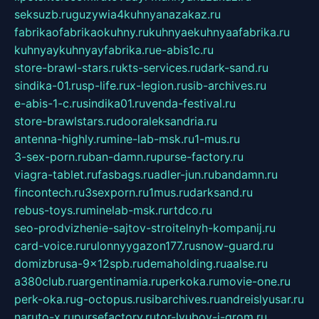
seksuzb.ru
guzywia4kuhnyanazakaz.ru
fabrikaofabrikaokuhny.ru
kuhnyaekuhnyaafabrika.ru
kuhnyaykuhnyayfabrika.ru
e-abis1c.ru
store-brawl-stars.ru
kts-services.ru
dark-sand.ru
sindika-01.ru
sp-life.ru
x-legion.ru
sib-archives.ru
e-abis-1-c.ru
sindika01.ru
venda-festival.ru
store-brawlstars.ru
dooraleksandria.ru
antenna-highly.ru
mine-lab-msk.ru
1-mus.ru
3-sex-porn.ru
ban-damn.ru
purse-factory.ru
viagra-tablet.ru
fasbags.ru
adler-jun.ru
bandamn.ru
fincontech.ru
3sexporn.ru
1mus.ru
darksand.ru
rebus-toys.ru
minelab-msk.ru
rtdco.ru
seo-prodvizhenie-sajtov-stroitelnyh-kompanij.ru
card-voice.ru
rulonnyygazon177.ru
snow-guard.ru
domizbrusa-9x12spb.ru
demaholding.ru
aalse.ru
a380club.ru
argentinamia.ru
perkoka.ru
movie-one.ru
perk-oka.ru
g-octopus.ru
sibarchives.ru
andreislyusar.ru
naruto-x.ru
pursefactory.ru
tor-lyubov-i-grom.ru