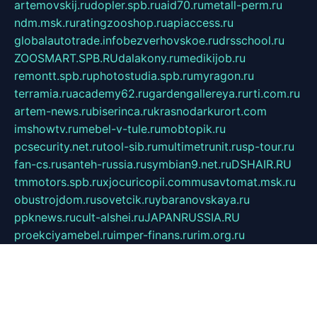
artemovskij.ru
dopler.spb.ru
aid70.ru
metall-perm.ru
ndm.msk.ru
ratingzooshop.ru
apiaccess.ru
globalautotrade.info
bezverhovskoe.ru
drsschool.ru
ZOOSMART.SPB.RU
dalakony.ru
medikijob.ru
remontt.spb.ru
photostudia.spb.ru
myragon.ru
terramia.ru
academy62.ru
gardengallereya.ru
rti.com.ru
artem-news.ru
biserinca.ru
krasnodarkurort.com
imshowtv.ru
mebel-v-tule.ru
mobtopik.ru
pcsecurity.net.ru
tool-sib.ru
multimetrunit.ru
sp-tour.ru
fan-cs.ru
santeh-russia.ru
symbian9.net.ru
DSHAIR.RU
tmmotors.spb.ru
xjocuricopii.com
musavtomat.msk.ru
obustrojdom.ru
sovetcik.ru
ybaranovskaya.ru
ppknews.ru
cult-alshei.ru
JAPANRUSSIA.RU
proekciyamebel.ru
imper-finans.ru
rim.org.ru
glamourai.ru
brassminus.ru
zabor-pro.ru
ftn.pp.ru
dorogoe58.ru
laimengpacker.ru
kuzova-zapchasti.ru
sageerp.ru
taxodrom.ru
dsrazvitie.ru
hardcity.net.ru
ratinghomegames.ru
topservice25.ru
gubernyan.ru