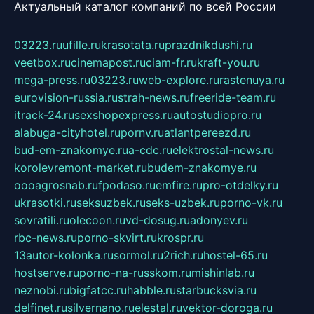
Актуальный каталог компаний по всей России
03223.ru
ufille.ru
krasotata.ru
prazdnikdushi.ru
veetbox.ru
cinemapost.ru
ciam-fr.ru
kraft-you.ru
mega-press.ru
03223.ru
web-explore.ru
rastenuya.ru
eurovision-russia.ru
strah-news.ru
freeride-team.ru
itrack-24.ru
sexshopexpress.ru
autostudiopro.ru
alabuga-cityhotel.ru
pornv.ru
atlantpereezd.ru
bud-em-znakomye.ru
a-cdc.ru
elektrostal-news.ru
korolevremont-market.ru
budem-znakomye.ru
oooagrosnab.ru
fpodaso.ru
emfire.ru
pro-otdelky.ru
ukrasotki.ru
seksuzbek.ru
seks-uzbek.ru
porno-vk.ru
sovratili.ru
olecoon.ru
vd-dosug.ru
adonyev.ru
rbc-news.ru
porno-skvirt.ru
krospr.ru
13autor-kolonka.ru
sormol.ru
2rich.ru
hostel-65.ru
hostserve.ru
porno-na-russkom.ru
mishinlab.ru
neznobi.ru
bigfatcc.ru
habble.ru
starbucksvia.ru
delfinet.ru
silvernano.ru
elestal.ru
vektor-doroga.ru