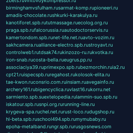
2bets.ru
vintovoykompressor.ru
birminghamvsfulham.ru
sarmat-komp.ru
pioneeri.ru
amadis-chocolate.ru
shkurki-karakulya.ru
kanotiforet.spb.ru
tutmassage.ru
ecolog.org.ru
praga.spb.ru
falcorussia.ru
autodoctorservis.ru
kamertondom.spb.ru
net-life.net.ru
avto-vozim.ru
sakhcamera.ru
alliance-electro.spb.ru
stroyavt.ru
controlweb1.ru
tdsak74.ru
kinzozo-ru.ru
kvotka.ru
iron-snab.ru
costa-bella.ru
eugrus.pp.ru
associaciya39.ru
primexpo.spb.ru
bezmorchin.ru
ia2.ru
cpt21.ru
ispecspb.ru
regahost.ru
kolosok-elita.ru
tae-kwon.ru
consrio.com.ru
insiam.ru
avegainfo.ru
archery161.ru
bigencyclica.ru
vlast16.ru
korru.net
sarmiento.spb.su
extelopedia.ru
lammin-suo.spb.ru
iskatour.spb.ru
snpi.org.ru
running-line.ru
krygeva-spa.ru
chel.net.ru
rust-loco.ru
dugshop.ru
hl-beta.spb.ru
school494.spb.ru
mymubaby.ru
epoha-metalband.ru
ngr.spb.ru
rusgosnews.com