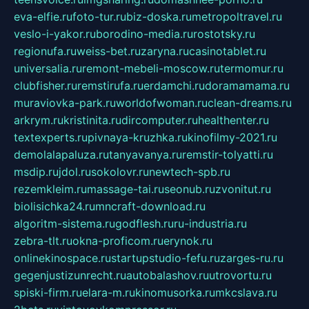
eva-elfie.ru
foto-tur.ru
biz-doska.ru
metropoltravel.ru
veslo-i-yakor.ru
borodino-media.ru
rostotsky.ru
regionufa.ru
weiss-bet.ru
zaryna.ru
casinotablet.ru
universalia.ru
remont-mebeli-moscow.ru
termomur.ru
clubfisher.ru
remstirufa.ru
erdamchi.ru
doramamama.ru
muraviovka-park.ru
worldofwoman.ru
clean-dreams.ru
arkrym.ru
kristinita.ru
dircomputer.ru
healthenter.ru
textexperts.ru
pivnaya-kruzhka.ru
kinofilmy-2021.ru
demolalapaluza.ru
tanyavanya.ru
remstir-tolyatti.ru
msdip.ru
jdol.ru
sokolovr.ru
newtech-spb.ru
rezemkleim.ru
massage-tai.ru
seonub.ru
zvonitut.ru
biolisichka24.ru
mncraft-download.ru
algoritm-sistema.ru
godflesh.ru
ru-industria.ru
zebra-tlt.ru
okna-proficom.ru
erynok.ru
onlinekinospace.ru
startupstudio-fefu.ru
zarges-ru.ru
gegenjustizunrecht.ru
autobalashov.ru
utrovortu.ru
spiski-firm.ru
elara-m.ru
kinomusorka.ru
mkcslava.ru