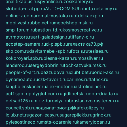
analitikaplus.ru
spyonline.ru
zosikamery.ru
sloboda-ural.pp.ru
AUTO-COM.SU
hohota.net
alimy.ru
online-z.com
aromat-vostoka.ru
otdelkaexp.ru
mobilvest.ru
bbd.net.ru
mebelshop.msk.ru
smp-forum.ru
bastion-td.ru
kosmoscreative.ru
avrmotors.ru
art-galadesign.ru
tiffany-c.ru
ecostep-samara.ru
d-p.spb.ru
галактика73.рф
sko.com.ru
davitamebel-spb.ru
fotsis.ru
tesiaes.ru
kokoroyari.spb.ru
blesna-kazan.ru
mossilver.ru
lenderoq.ru
sergeydobrin.ru
tochkazvuka.msk.ru
people-of-art.ru
bezzubova.ru
clubtibet.ru
orior-aks.ru
dynamoauto.ru
szk-favorit.ru
carlines.ru
flatnsk.ru
kingbolenskaner.ru
alex-motor.ru
astroline.net.ru
act1.spb.ru
polyglot.com.ru
gidlipetsk.ru
ooo-driada.ru
detsad125.ru
mir-zdoroviya.ru
bruslanovo.ru
siterem.ru
council.spb.ru
лодкипатриот.рф
kafekolizey.ru
iclub.net.ru
gazon-easy.ru
sugarepilekb.ru
grinox.ru
pylesostineco.ru
msts-ozarenie.ru
kameryjooan.ru