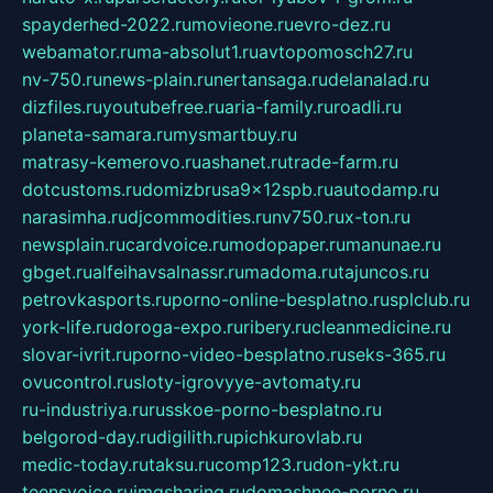
spayderhed-2022.ru
movieone.ru
evro-dez.ru
webamator.ru
ma-absolut1.ru
avtopomosch27.ru
nv-750.ru
news-plain.ru
nertansaga.ru
delanalad.ru
dizfiles.ru
youtubefree.ru
aria-family.ru
roadli.ru
planeta-samara.ru
mysmartbuy.ru
matrasy-kemerovo.ru
ashanet.ru
trade-farm.ru
dotcustoms.ru
domizbrusa9x12spb.ru
autodamp.ru
narasimha.ru
djcommodities.ru
nv750.ru
x-ton.ru
newsplain.ru
cardvoice.ru
modopaper.ru
manunae.ru
gbget.ru
alfeihavsalnassr.ru
madoma.ru
tajuncos.ru
petrovkasports.ru
porno-online-besplatno.ru
splclub.ru
york-life.ru
doroga-expo.ru
ribery.ru
cleanmedicine.ru
slovar-ivrit.ru
porno-video-besplatno.ru
seks-365.ru
ovucontrol.ru
sloty-igrovyye-avtomaty.ru
ru-industriya.ru
russkoe-porno-besplatno.ru
belgorod-day.ru
digilith.ru
pichkurovlab.ru
medic-today.ru
taksu.ru
comp123.ru
don-ykt.ru
teensvoice.ru
imgsharing.ru
domashnee-porno.ru