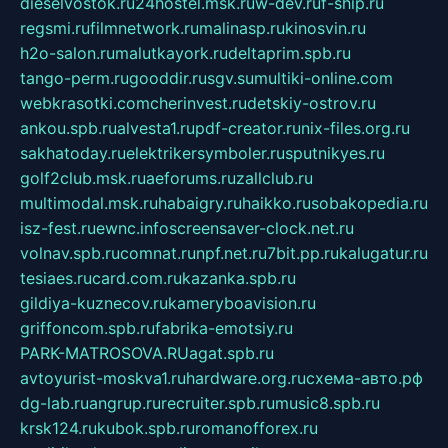
dieselvostok.ru
24hostel.msk.ru
w-dev.ru
f-ship.ru
regsmi.ru
filmnetwork.ru
malinasp.ru
kinosvin.ru
h2o-salon.ru
malutkayork.ru
deltaprim.spb.ru
tango-perm.ru
gooddir.ru
sgv.su
multiki-online.com
webkrasotki.com
cherinvest.ru
detskiy-ostrov.ru
ankou.spb.ru
alvesta1.ru
pdf-creator.ru
nix-files.org.ru
sakhatoday.ru
elektrikersymboler.ru
sputnikyes.ru
golf2club.msk.ru
aeforums.ru
zallclub.ru
multimodal.msk.ru
habaigry.ru
haikko.ru
sobakopedia.ru
isz-fest.ru
ewnc.info
screensaver-clock.net.ru
volnav.spb.ru
comnat.ru
npf.net.ru
7bit.pp.ru
kalugatur.ru
tesiaes.ru
card.com.ru
kazanka.spb.ru
gildiya-kuznecov.ru
kameryboavision.ru
griffoncom.spb.ru
fabrika-emotsiy.ru
PARK-MATROSOVA.RU
agat.spb.ru
avtoyurist-moskva1.ru
hardware.org.ru
схема-авто.рф
dg-lab.ru
angrup.ru
recruiter.spb.ru
music8.spb.ru
krsk124.ru
kubok.spb.ru
romanofforex.ru