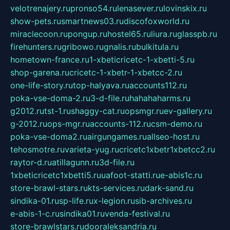
velotrenajery.ru
pronso54.ru
lenasever.ru
lovinskix.ru
show-pets.ru
smartnews03.ru
discofoxworld.ru
miraclecoon.ru
pongup.ru
hostel65.ru
liura.ru
glasspb.ru
firehunters.ru
gribowo.ru
gnalis.ru
bulkitula.ru
hometown-france.ru
1-xbeticricetc-1-xbetti-5.ru
shop-garena.ru
cricetc-1-xbetr-1-xbetcc-2.ru
one-life-story.ru
top-halyava.ru
accounts112.ru
poka-vse-doma-2.ru
3-d-file.ru
hahahaharms.ru
g2012.ru
tst-1.ru
shaggy-cat.ru
opsmgr.ru
ev-gallery.ru
g-2012.ru
ops-mgr.ru
accounts-112.ru
csm-demo.ru
poka-vse-doma2.ru
airgungames.ru
allseo-host.ru
tehosmotre.ru
varieta-yug.ru
cricetc1xbetr1xbetcc2.ru
raytor-d.ru
atillagunn.ru
3d-file.ru
1xbeticricetc1xbetti5.ru
uafoot-statti.ru
e-abis1c.ru
store-brawl-stars.ru
kts-services.ru
dark-sand.ru
sindika-01.ru
sp-life.ru
x-legion.ru
sib-archives.ru
e-abis-1-c.ru
sindika01.ru
venda-festival.ru
store-brawlstars.ru
dooraleksandria.ru