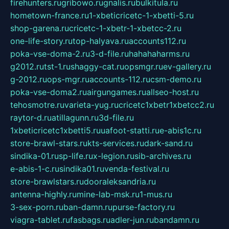
firehunters.ru
gribowo.ru
gnalis.ru
bulkitula.ru
hometown-france.ru
1-xbeticricetc-1-xbetti-5.ru
shop-garena.ru
cricetc-1-xbetr-1-xbetcc-2.ru
one-life-story.ru
top-halyava.ru
accounts112.ru
poka-vse-doma-2.ru
3-d-file.ru
hahahaharms.ru
g2012.ru
tst-1.ru
shaggy-cat.ru
opsmgr.ru
ev-gallery.ru
g-2012.ru
ops-mgr.ru
accounts-112.ru
csm-demo.ru
poka-vse-doma2.ru
airgungames.ru
allseo-host.ru
tehosmotre.ru
varieta-yug.ru
cricetc1xbetr1xbetcc2.ru
raytor-d.ru
atillagunn.ru
3d-file.ru
1xbeticricetc1xbetti5.ru
uafoot-statti.ru
e-abis1c.ru
store-brawl-stars.ru
kts-services.ru
dark-sand.ru
sindika-01.ru
sp-life.ru
x-legion.ru
sib-archives.ru
e-abis-1-c.ru
sindika01.ru
venda-festival.ru
store-brawlstars.ru
dooraleksandria.ru
antenna-highly.ru
mine-lab-msk.ru
1-mus.ru
3-sex-porn.ru
ban-damn.ru
purse-factory.ru
viagra-tablet.ru
fasbags.ru
adler-jun.ru
bandamn.ru