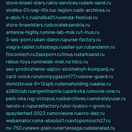
store-brawl-stars.ru
kts-services.ru
dark-sand.ru
sindika-01.ru
sp-life.ru
x-legion.ru
sib-archives.ru
e-abis-1-c.ru
sindika01.ru
venda-festival.ru
store-brawlstars.ru
dooraleksandria.ru
antenna-highly.ru
mine-lab-msk.ru
1-mus.ru
3-sex-porn.ru
ban-damn.ru
purse-factory.ru
viagra-tablet.ru
fasbags.ru
adler-jun.ru
bandamn.ru
fincontech.ru
3sexporn.ru
1mus.ru
darksand.ru
rebus-toys.ru
minelab-msk.ru
rtdco.ru
seo-prodvizhenie-sajtov-stroitelnyh-kompanij.ru
card-voice.ru
rulonnyygazon177.ru
snow-guard.ru
domizbrusa-9x12spb.ru
demaholding.ru
aalse.ru
a380club.ru
argentinamia.ru
perkoka.ru
movie-one.ru
perk-oka.ru
g-octopus.ru
sibarchives.ru
andreislyusar.ru
naruto-x.ru
pursefactory.ru
tor-lyubov-i-grom.ru
spayderhed-2022.ru
movieone.ru
evro-dez.ru
webamator.ru
ma-absolut1.ru
avtopomosch27.ru
nv-750.ru
news-plain.ru
nertansaga.ru
delanalad.ru