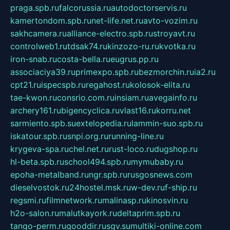
praga.spb.ru
falcorussia.ru
autodoctorservis.ru
kamertondom.spb.ru
net-life.net.ru
avto-vozim.ru
sakhcamera.ru
alliance-electro.spb.ru
stroyavt.ru
controlweb1.ru
tdsak74.ru
kinzozo-ru.ru
kvotka.ru
iron-snab.ru
costa-bella.ru
eugrus.pp.ru
associaciya39.ru
primexpo.spb.ru
bezmorchin.ru
ia2.ru
cpt21.ru
ispecspb.ru
regahost.ru
kolosok-elita.ru
tae-kwon.ru
consrio.com.ru
insiam.ru
avegainfo.ru
archery161.ru
bigencyclica.ru
vlast16.ru
korru.net
sarmiento.spb.su
extelopedia.ru
lammin-suo.spb.ru
iskatour.spb.ru
snpi.org.ru
running-line.ru
krygeva-spa.ru
chel.net.ru
rust-loco.ru
dugshop.ru
hl-beta.spb.ru
school494.spb.ru
mymubaby.ru
epoha-metalband.ru
ngr.spb.ru
rusgosnews.com
dieselvostok.ru
24hostel.msk.ru
w-dev.ru
f-ship.ru
regsmi.ru
filmnetwork.ru
malinasp.ru
kinosvin.ru
h2o-salon.ru
malutkayork.ru
deltaprim.spb.ru
tango-perm.ru
gooddir.ru
sgv.su
multiki-online.com