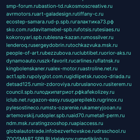
smp-forum.ru
bastion-td.ru
kosmoscreative.ru
avrmotors.ru
art-galadesign.ru
tiffany-c.ru
ecostep-samara.ru
d-p.spb.ru
галактика73.рф
sko.com.ru
davitamebel-spb.ru
fotsis.ru
tesiaes.ru
kokoroyari.spb.ru
blesna-kazan.ru
mossilver.ru
lenderoq.ru
sergeydobrin.ru
tochkazvuka.msk.ru
people-of-art.ru
bezzubova.ru
clubtibet.ru
orior-aks.ru
dynamoauto.ru
szk-favorit.ru
carlines.ru
flatnsk.ru
kingbolenskaner.ru
alex-motor.ru
astroline.net.ru
act1.spb.ru
polyglot.com.ru
gidlipetsk.ru
ooo-driada.ru
detsad125.ru
mir-zdoroviya.ru
bruslanovo.ru
siterem.ru
council.spb.ru
лодкипатриот.рф
kafekolizey.ru
iclub.net.ru
gazon-easy.ru
sugarepilekb.ru
grinox.ru
pylesostineco.ru
msts-ozarenie.ru
kameryjooan.ru
artemovskij.ru
dopler.spb.ru
aid70.ru
metall-perm.ru
ndm.msk.ru
ratingzooshop.ru
apiaccess.ru
globalautotrade.info
bezverhovskoe.ru
drsschool.ru
ZOOSMART.SPB.RU
dalakony.ru
medikijob.ru