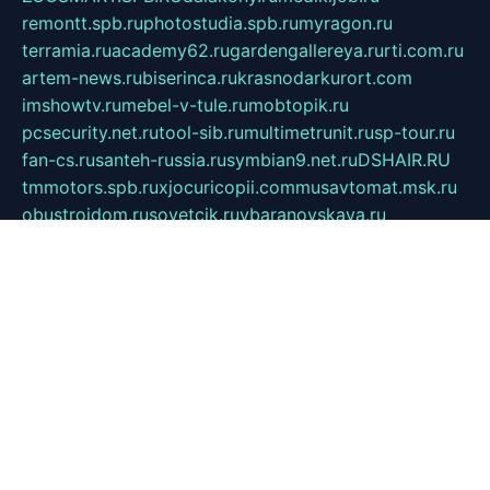
remontt.spb.ru
photostudia.spb.ru
myragon.ru
terramia.ru
academy62.ru
gardengallereya.ru
rti.com.ru
artem-news.ru
biserinca.ru
krasnodarkurort.com
imshowtv.ru
mebel-v-tule.ru
mobtopik.ru
pcsecurity.net.ru
tool-sib.ru
multimetrunit.ru
sp-tour.ru
fan-cs.ru
santeh-russia.ru
symbian9.net.ru
DSHAIR.RU
tmmotors.spb.ru
xjocuricopii.com
musavtomat.msk.ru
obustrojdom.ru
sovetcik.ru
ybaranovskaya.ru
ppknews.ru
cult-alshei.ru
JAPANRUSSIA.RU
proekciyamebel.ru
imper-finans.ru
rim.org.ru
glamourai.ru
brassminus.ru
zabor-pro.ru
ftn.pp.ru
dorogoe58.ru
laimengpacker.ru
kuzova-zapchasti.ru
sageerp.ru
taxodrom.ru
dsrazvitie.ru
hardcity.net.ru
ratinghomegames.ru
topservice25.ru
gubernyan.ru
gtglasslined.ru
ii4.ru
tssport.spb.ru
andorra24.com
blackwallstreet.ru
oboimos.ru
optim-doors.com.ru
ikuch.ru
nycr.org.ru
npa21.ru
vremya-ch.spb.ru
desert000.ru
ivtorgi.ru
ifiori.ru
catalog-statei.ru