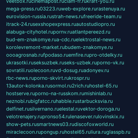
veetbox.ru
cinemapost.ru
ciam-fr.ru
kraft-you.ru
mega-press.ru
03223.ru
web-explore.ru
rastenuya.ru
eurovision-russia.ru
strah-news.ru
freeride-team.ru
itrack-24.ru
sexshopexpress.ru
autostudiopro.ru
alabuga-cityhotel.ru
pornv.ru
atlantpereezd.ru
bud-em-znakomye.ru
a-cdc.ru
elektrostal-news.ru
korolevremont-market.ru
budem-znakomye.ru
oooagrosnab.ru
fpodaso.ru
emfire.ru
pro-otdelky.ru
ukrasotki.ru
seksuzbek.ru
seks-uzbek.ru
porno-vk.ru
sovratili.ru
olecoon.ru
vd-dosug.ru
adonyev.ru
rbc-news.ru
porno-skvirt.ru
krospr.ru
13autor-kolonka.ru
sormol.ru
2rich.ru
hostel-65.ru
hostserve.ru
porno-na-russkom.ru
mishinlab.ru
neznobi.ru
bigfatcc.ru
habble.ru
starbucksvia.ru
delfinet.ru
silvernano.ru
elestal.ru
vektor-doroga.ru
velotrenajery.ru
pronso54.ru
lenasever.ru
lovinskix.ru
show-pets.ru
smartnews03.ru
discofoxworld.ru
miraclecoon.ru
pongup.ru
hostel65.ru
liura.ru
glasspb.ru