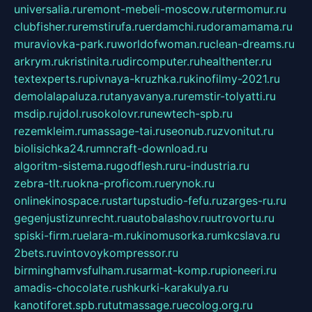
universalia.ru
remont-mebeli-moscow.ru
termomur.ru
clubfisher.ru
remstirufa.ru
erdamchi.ru
doramamama.ru
muraviovka-park.ru
worldofwoman.ru
clean-dreams.ru
arkrym.ru
kristinita.ru
dircomputer.ru
healthenter.ru
textexperts.ru
pivnaya-kruzhka.ru
kinofilmy-2021.ru
demolalapaluza.ru
tanyavanya.ru
remstir-tolyatti.ru
msdip.ru
jdol.ru
sokolovr.ru
newtech-spb.ru
rezemkleim.ru
massage-tai.ru
seonub.ru
zvonitut.ru
biolisichka24.ru
mncraft-download.ru
algoritm-sistema.ru
godflesh.ru
ru-industria.ru
zebra-tlt.ru
okna-proficom.ru
erynok.ru
onlinekinospace.ru
startupstudio-fefu.ru
zarges-ru.ru
gegenjustizunrecht.ru
autobalashov.ru
utrovortu.ru
spiski-firm.ru
elara-m.ru
kinomusorka.ru
mkcslava.ru
2bets.ru
vintovoykompressor.ru
birminghamvsfulham.ru
sarmat-komp.ru
pioneeri.ru
amadis-chocolate.ru
shkurki-karakulya.ru
kanotiforet.spb.ru
tutmassage.ru
ecolog.org.ru