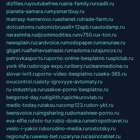
dizfiles.ru
youtubefree.ru
aria-family.ru
roadli.ru
planeta-samara.ru
mysmartbuy.ru
matrasy-kemerovo.ru
ashanet.ru
trade-farm.ru
dotcustoms.ru
domizbrusa9x12spb.ru
autodamp.ru
narasimha.ru
djcommodities.ru
nv750.ru
x-ton.ru
newsplain.ru
cardvoice.ru
modopaper.ru
manunae.ru
gbget.ru
alfeihavsalnassr.ru
madoma.ru
tajuncos.ru
petrovkasports.ru
porno-online-besplatno.ru
splclub.ru
york-life.ru
doroga-expo.ru
ribery.ru
cleanmedicine.ru
slovar-ivrit.ru
porno-video-besplatno.ru
seks-365.ru
ovucontrol.ru
sloty-igrovyye-avtomaty.ru
ru-industriya.ru
russkoe-porno-besplatno.ru
belgorod-day.ru
digilith.ru
pichkurovlab.ru
medic-today.ru
taksu.ru
comp123.ru
don-ykt.ru
teensvoice.ru
imgsharing.ru
domashnee-porno.ru
eva-elfie.ru
foto-tur.ru
biz-doska.ru
metropoltravel.ru
veslo-i-yakor.ru
borodino-media.ru
rostotsky.ru
regionufa.ru
weiss-bet.ru
zaryna.ru
casinotablet.ru