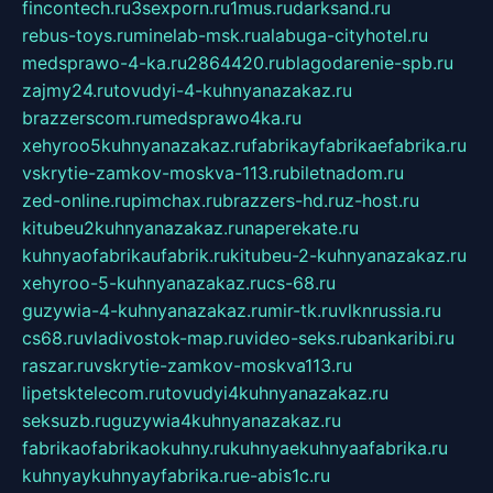
fincontech.ru
3sexporn.ru
1mus.ru
darksand.ru
rebus-toys.ru
minelab-msk.ru
alabuga-cityhotel.ru
medsprawo-4-ka.ru
2864420.ru
blagodarenie-spb.ru
zajmy24.ru
tovudyi-4-kuhnyanazakaz.ru
brazzerscom.ru
medsprawo4ka.ru
xehyroo5kuhnyanazakaz.ru
fabrikayfabrikaefabrika.ru
vskrytie-zamkov-moskva-113.ru
biletnadom.ru
zed-online.ru
pimchax.ru
brazzers-hd.ru
z-host.ru
kitubeu2kuhnyanazakaz.ru
naperekate.ru
kuhnyaofabrikaufabrik.ru
kitubeu-2-kuhnyanazakaz.ru
xehyroo-5-kuhnyanazakaz.ru
cs-68.ru
guzywia-4-kuhnyanazakaz.ru
mir-tk.ru
vlknrussia.ru
cs68.ru
vladivostok-map.ru
video-seks.ru
bankaribi.ru
raszar.ru
vskrytie-zamkov-moskva113.ru
lipetsktelecom.ru
tovudyi4kuhnyanazakaz.ru
seksuzb.ru
guzywia4kuhnyanazakaz.ru
fabrikaofabrikaokuhny.ru
kuhnyaekuhnyaafabrika.ru
kuhnyaykuhnyayfabrika.ru
e-abis1c.ru