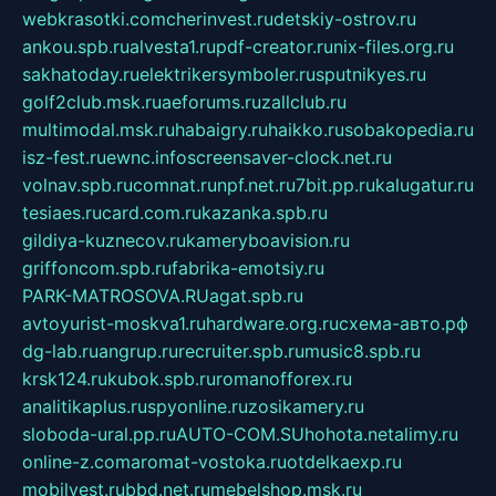
webkrasotki.com
cherinvest.ru
detskiy-ostrov.ru
ankou.spb.ru
alvesta1.ru
pdf-creator.ru
nix-files.org.ru
sakhatoday.ru
elektrikersymboler.ru
sputnikyes.ru
golf2club.msk.ru
aeforums.ru
zallclub.ru
multimodal.msk.ru
habaigry.ru
haikko.ru
sobakopedia.ru
isz-fest.ru
ewnc.info
screensaver-clock.net.ru
volnav.spb.ru
comnat.ru
npf.net.ru
7bit.pp.ru
kalugatur.ru
tesiaes.ru
card.com.ru
kazanka.spb.ru
gildiya-kuznecov.ru
kameryboavision.ru
griffoncom.spb.ru
fabrika-emotsiy.ru
PARK-MATROSOVA.RU
agat.spb.ru
avtoyurist-moskva1.ru
hardware.org.ru
схема-авто.рф
dg-lab.ru
angrup.ru
recruiter.spb.ru
music8.spb.ru
krsk124.ru
kubok.spb.ru
romanofforex.ru
analitikaplus.ru
spyonline.ru
zosikamery.ru
sloboda-ural.pp.ru
AUTO-COM.SU
hohota.net
alimy.ru
online-z.com
aromat-vostoka.ru
otdelkaexp.ru
mobilvest.ru
bbd.net.ru
mebelshop.msk.ru