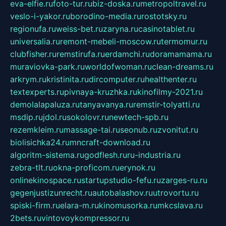
eva-elfie.ru
foto-tur.ru
biz-doska.ru
metropoltravel.ru
veslo-i-yakor.ru
borodino-media.ru
rostotsky.ru
regionufa.ru
weiss-bet.ru
zaryna.ru
casinotablet.ru
universalia.ru
remont-mebeli-moscow.ru
termomur.ru
clubfisher.ru
remstirufa.ru
erdamchi.ru
doramamama.ru
muraviovka-park.ru
worldofwoman.ru
clean-dreams.ru
arkrym.ru
kristinita.ru
dircomputer.ru
healthenter.ru
textexperts.ru
pivnaya-kruzhka.ru
kinofilmy-2021.ru
demolalapaluza.ru
tanyavanya.ru
remstir-tolyatti.ru
msdip.ru
jdol.ru
sokolovr.ru
newtech-spb.ru
rezemkleim.ru
massage-tai.ru
seonub.ru
zvonitut.ru
biolisichka24.ru
mncraft-download.ru
algoritm-sistema.ru
godflesh.ru
ru-industria.ru
zebra-tlt.ru
okna-proficom.ru
erynok.ru
onlinekinospace.ru
startupstudio-fefu.ru
zarges-ru.ru
gegenjustizunrecht.ru
autobalashov.ru
utrovortu.ru
spiski-firm.ru
elara-m.ru
kinomusorka.ru
mkcslava.ru
2bets.ru
vintovoykompressor.ru