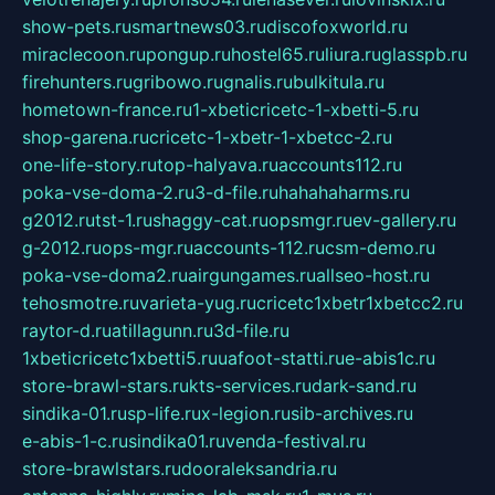
show-pets.ru
smartnews03.ru
discofoxworld.ru
miraclecoon.ru
pongup.ru
hostel65.ru
liura.ru
glasspb.ru
firehunters.ru
gribowo.ru
gnalis.ru
bulkitula.ru
hometown-france.ru
1-xbeticricetc-1-xbetti-5.ru
shop-garena.ru
cricetc-1-xbetr-1-xbetcc-2.ru
one-life-story.ru
top-halyava.ru
accounts112.ru
poka-vse-doma-2.ru
3-d-file.ru
hahahaharms.ru
g2012.ru
tst-1.ru
shaggy-cat.ru
opsmgr.ru
ev-gallery.ru
g-2012.ru
ops-mgr.ru
accounts-112.ru
csm-demo.ru
poka-vse-doma2.ru
airgungames.ru
allseo-host.ru
tehosmotre.ru
varieta-yug.ru
cricetc1xbetr1xbetcc2.ru
raytor-d.ru
atillagunn.ru
3d-file.ru
1xbeticricetc1xbetti5.ru
uafoot-statti.ru
e-abis1c.ru
store-brawl-stars.ru
kts-services.ru
dark-sand.ru
sindika-01.ru
sp-life.ru
x-legion.ru
sib-archives.ru
e-abis-1-c.ru
sindika01.ru
venda-festival.ru
store-brawlstars.ru
dooraleksandria.ru