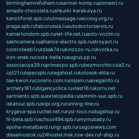
birminghamvsfulham.ru
sarmat-komp.ru
pioneeri.ru
amadis-chocolate.ru
shkurki-karakulya.ru
kanotiforet.spb.ru
tutmassage.ru
ecolog.org.ru
praga.spb.ru
falcorussia.ru
autodoctorservis.ru
kamertondom.spb.ru
net-life.net.ru
avto-vozim.ru
sakhcamera.ru
alliance-electro.spb.ru
stroyavt.ru
controlweb1.ru
tdsak74.ru
kinzozo-ru.ru
kvotka.ru
iron-snab.ru
costa-bella.ru
eugrus.pp.ru
associaciya39.ru
primexpo.spb.ru
bezmorchin.ru
ia2.ru
cpt21.ru
ispecspb.ru
regahost.ru
kolosok-elita.ru
tae-kwon.ru
consrio.com.ru
insiam.ru
avegainfo.ru
archery161.ru
bigencyclica.ru
vlast16.ru
korru.net
sarmiento.spb.su
extelopedia.ru
lammin-suo.spb.ru
iskatour.spb.ru
snpi.org.ru
running-line.ru
krygeva-spa.ru
chel.net.ru
rust-loco.ru
dugshop.ru
hl-beta.spb.ru
school494.spb.ru
mymubaby.ru
epoha-metalband.ru
ngr.spb.ru
rusgosnews.com
dieselvostok.ru
24hostel.msk.ru
w-dev.ru
f-ship.ru