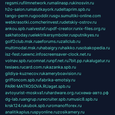
regsmi.ru
filmnetwork.ru
malinasp.ru
kinosvin.ru
h2o-salon.ru
malutkayork.ru
deltaprim.spb.ru
tango-perm.ru
gooddir.ru
sgv.su
multiki-online.com
webkrasotki.com
cherinvest.ru
detskiy-ostrov.ru
ankou.spb.ru
alvesta1.ru
pdf-creator.ru
nix-files.org.ru
sakhatoday.ru
elektrikersymboler.ru
sputnikyes.ru
golf2club.msk.ru
aeforums.ru
zallclub.ru
multimodal.msk.ru
habaigry.ru
haikko.ru
sobakopedia.ru
isz-fest.ru
ewnc.info
screensaver-clock.net.ru
volnav.spb.ru
comnat.ru
npf.net.ru
7bit.pp.ru
kalugatur.ru
tesiaes.ru
card.com.ru
kazanka.spb.ru
gildiya-kuznecov.ru
kameryboavision.ru
griffoncom.spb.ru
fabrika-emotsiy.ru
PARK-MATROSOVA.RU
agat.spb.ru
avtoyurist-moskva1.ru
hardware.org.ru
схема-авто.рф
dg-lab.ru
angrup.ru
recruiter.spb.ru
music8.spb.ru
krsk124.ru
kubok.spb.ru
romanofforex.ru
analitikaplus.ru
spyonline.ru
zosikamery.ru