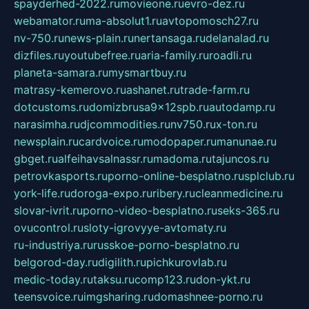
spayderhed-2022.ru
movieone.ru
evro-dez.ru
webamator.ru
ma-absolut1.ru
avtopomosch27.ru
nv-750.ru
news-plain.ru
nertansaga.ru
delanalad.ru
dizfiles.ru
youtubefree.ru
aria-family.ru
roadli.ru
planeta-samara.ru
mysmartbuy.ru
matrasy-kemerovo.ru
ashanet.ru
trade-farm.ru
dotcustoms.ru
domizbrusa9x12spb.ru
autodamp.ru
narasimha.ru
djcommodities.ru
nv750.ru
x-ton.ru
newsplain.ru
cardvoice.ru
modopaper.ru
manunae.ru
gbget.ru
alfeihavsalnassr.ru
madoma.ru
tajuncos.ru
petrovkasports.ru
porno-online-besplatno.ru
splclub.ru
york-life.ru
doroga-expo.ru
ribery.ru
cleanmedicine.ru
slovar-ivrit.ru
porno-video-besplatno.ru
seks-365.ru
ovucontrol.ru
sloty-igrovyye-avtomaty.ru
ru-industriya.ru
russkoe-porno-besplatno.ru
belgorod-day.ru
digilith.ru
pichkurovlab.ru
medic-today.ru
taksu.ru
comp123.ru
don-ykt.ru
teensvoice.ru
imgsharing.ru
domashnee-porno.ru