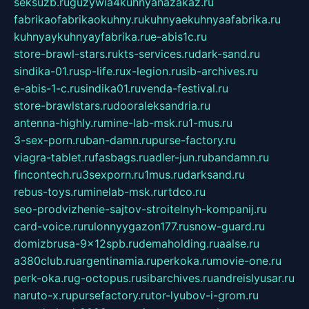
seksuzb.ru
guzywia4kuhnyanazakaz.ru
fabrikaofabrikaokuhny.ru
kuhnyaekuhnyaafabrika.ru
kuhnyaykuhnyayfabrika.ru
e-abis1c.ru
store-brawl-stars.ru
kts-services.ru
dark-sand.ru
sindika-01.ru
sp-life.ru
x-legion.ru
sib-archives.ru
e-abis-1-c.ru
sindika01.ru
venda-festival.ru
store-brawlstars.ru
dooraleksandria.ru
antenna-highly.ru
mine-lab-msk.ru
1-mus.ru
3-sex-porn.ru
ban-damn.ru
purse-factory.ru
viagra-tablet.ru
fasbags.ru
adler-jun.ru
bandamn.ru
fincontech.ru
3sexporn.ru
1mus.ru
darksand.ru
rebus-toys.ru
minelab-msk.ru
rtdco.ru
seo-prodvizhenie-sajtov-stroitelnyh-kompanij.ru
card-voice.ru
rulonnyygazon177.ru
snow-guard.ru
domizbrusa-9x12spb.ru
demaholding.ru
aalse.ru
a380club.ru
argentinamia.ru
perkoka.ru
movie-one.ru
perk-oka.ru
g-octopus.ru
sibarchives.ru
andreislyusar.ru
naruto-x.ru
pursefactory.ru
tor-lyubov-i-grom.ru