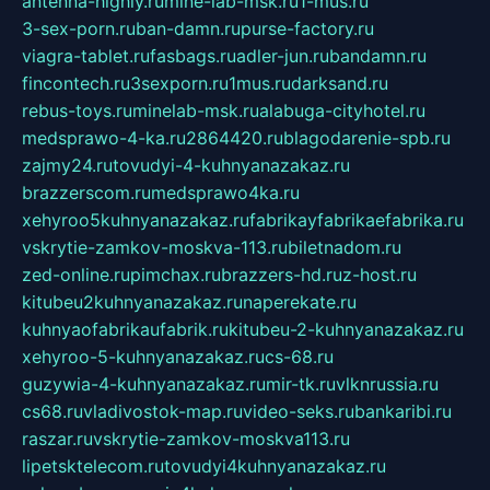
antenna-highly.ru
mine-lab-msk.ru
1-mus.ru
3-sex-porn.ru
ban-damn.ru
purse-factory.ru
viagra-tablet.ru
fasbags.ru
adler-jun.ru
bandamn.ru
fincontech.ru
3sexporn.ru
1mus.ru
darksand.ru
rebus-toys.ru
minelab-msk.ru
alabuga-cityhotel.ru
medsprawo-4-ka.ru
2864420.ru
blagodarenie-spb.ru
zajmy24.ru
tovudyi-4-kuhnyanazakaz.ru
brazzerscom.ru
medsprawo4ka.ru
xehyroo5kuhnyanazakaz.ru
fabrikayfabrikaefabrika.ru
vskrytie-zamkov-moskva-113.ru
biletnadom.ru
zed-online.ru
pimchax.ru
brazzers-hd.ru
z-host.ru
kitubeu2kuhnyanazakaz.ru
naperekate.ru
kuhnyaofabrikaufabrik.ru
kitubeu-2-kuhnyanazakaz.ru
xehyroo-5-kuhnyanazakaz.ru
cs-68.ru
guzywia-4-kuhnyanazakaz.ru
mir-tk.ru
vlknrussia.ru
cs68.ru
vladivostok-map.ru
video-seks.ru
bankaribi.ru
raszar.ru
vskrytie-zamkov-moskva113.ru
lipetsktelecom.ru
tovudyi4kuhnyanazakaz.ru