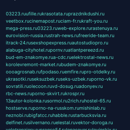
03223.ru
ufille.ru
krasotata.ru
prazdnikdushi.ru
veetbox.ru
cinemapost.ru
ciam-fr.ru
kraft-you.ru
mega-press.ru
03223.ru
web-explore.ru
rastenuya.ru
eurovision-russia.ru
strah-news.ru
freeride-team.ru
itrack-24.ru
sexshopexpress.ru
autostudiopro.ru
alabuga-cityhotel.ru
pornv.ru
atlantpereezd.ru
bud-em-znakomye.ru
a-cdc.ru
elektrostal-news.ru
korolevremont-market.ru
budem-znakomye.ru
oooagrosnab.ru
fpodaso.ru
emfire.ru
pro-otdelky.ru
ukrasotki.ru
seksuzbek.ru
seks-uzbek.ru
porno-vk.ru
sovratili.ru
olecoon.ru
vd-dosug.ru
adonyev.ru
rbc-news.ru
porno-skvirt.ru
krospr.ru
13autor-kolonka.ru
sormol.ru
2rich.ru
hostel-65.ru
hostserve.ru
porno-na-russkom.ru
mishinlab.ru
neznobi.ru
bigfatcc.ru
habble.ru
starbucksvia.ru
delfinet.ru
silvernano.ru
elestal.ru
vektor-doroga.ru
velotrenajery.ru
pronso54.ru
lenasever.ru
lovinskix.ru