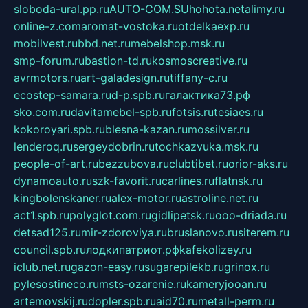
sloboda-ural.pp.ru
AUTO-COM.SU
hohota.net
alimy.ru
online-z.com
aromat-vostoka.ru
otdelkaexp.ru
mobilvest.ru
bbd.net.ru
mebelshop.msk.ru
smp-forum.ru
bastion-td.ru
kosmoscreative.ru
avrmotors.ru
art-galadesign.ru
tiffany-c.ru
ecostep-samara.ru
d-p.spb.ru
галактика73.рф
sko.com.ru
davitamebel-spb.ru
fotsis.ru
tesiaes.ru
kokoroyari.spb.ru
blesna-kazan.ru
mossilver.ru
lenderoq.ru
sergeydobrin.ru
tochkazvuka.msk.ru
people-of-art.ru
bezzubova.ru
clubtibet.ru
orior-aks.ru
dynamoauto.ru
szk-favorit.ru
carlines.ru
flatnsk.ru
kingbolenskaner.ru
alex-motor.ru
astroline.net.ru
act1.spb.ru
polyglot.com.ru
gidlipetsk.ru
ooo-driada.ru
detsad125.ru
mir-zdoroviya.ru
bruslanovo.ru
siterem.ru
council.spb.ru
лодкипатриот.рф
kafekolizey.ru
iclub.net.ru
gazon-easy.ru
sugarepilekb.ru
grinox.ru
pylesostineco.ru
msts-ozarenie.ru
kameryjooan.ru
artemovskij.ru
dopler.spb.ru
aid70.ru
metall-perm.ru