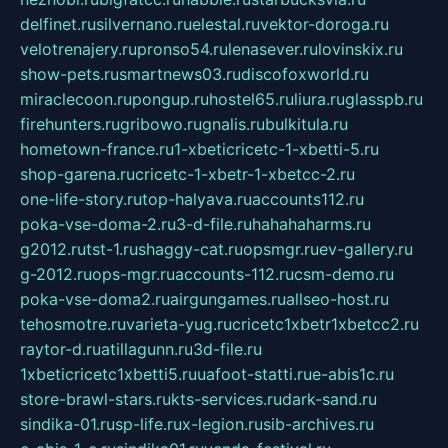
delfinet.ru
silvernano.ru
elestal.ru
vektor-doroga.ru
velotrenajery.ru
pronso54.ru
lenasever.ru
lovinskix.ru
show-pets.ru
smartnews03.ru
discofoxworld.ru
miraclecoon.ru
pongup.ru
hostel65.ru
liura.ru
glasspb.ru
firehunters.ru
gribowo.ru
gnalis.ru
bulkitula.ru
hometown-france.ru
1-xbeticricetc-1-xbetti-5.ru
shop-garena.ru
cricetc-1-xbetr-1-xbetcc-2.ru
one-life-story.ru
top-halyava.ru
accounts112.ru
poka-vse-doma-2.ru
3-d-file.ru
hahahaharms.ru
g2012.ru
tst-1.ru
shaggy-cat.ru
opsmgr.ru
ev-gallery.ru
g-2012.ru
ops-mgr.ru
accounts-112.ru
csm-demo.ru
poka-vse-doma2.ru
airgungames.ru
allseo-host.ru
tehosmotre.ru
varieta-yug.ru
cricetc1xbetr1xbetcc2.ru
raytor-d.ru
atillagunn.ru
3d-file.ru
1xbeticricetc1xbetti5.ru
uafoot-statti.ru
e-abis1c.ru
store-brawl-stars.ru
kts-services.ru
dark-sand.ru
sindika-01.ru
sp-life.ru
x-legion.ru
sib-archives.ru