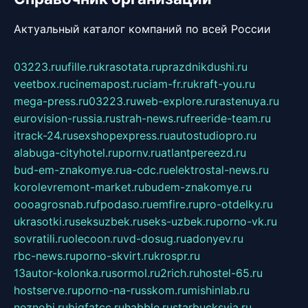
Актуальный каталог компаний по всей России
03223.ru
ufille.ru
krasotata.ru
prazdnikdushi.ru
veetbox.ru
cinemapost.ru
ciam-fr.ru
kraft-you.ru
mega-press.ru
03223.ru
web-explore.ru
rastenuya.ru
eurovision-russia.ru
strah-news.ru
freeride-team.ru
itrack-24.ru
sexshopexpress.ru
autostudiopro.ru
alabuga-cityhotel.ru
pornv.ru
atlantpereezd.ru
bud-em-znakomye.ru
a-cdc.ru
elektrostal-news.ru
korolevremont-market.ru
budem-znakomye.ru
oooagrosnab.ru
fpodaso.ru
emfire.ru
pro-otdelky.ru
ukrasotki.ru
seksuzbek.ru
seks-uzbek.ru
porno-vk.ru
sovratili.ru
olecoon.ru
vd-dosug.ru
adonyev.ru
rbc-news.ru
porno-skvirt.ru
krospr.ru
13autor-kolonka.ru
sormol.ru
2rich.ru
hostel-65.ru
hostserve.ru
porno-na-russkom.ru
mishinlab.ru
neznobi.ru
bigfatcc.ru
habble.ru
starbucksvia.ru