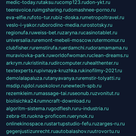
medic-today.ru
taksu.ru
comp123.ru
don-ykt.ru
teensvoice.ru
imgsharing.ru
domashnee-porno.ru
eva-elfie.ru
foto-tur.ru
biz-doska.ru
metropoltravel.ru
veslo-i-yakor.ru
borodino-media.ru
rostotsky.ru
regionufa.ru
weiss-bet.ru
zaryna.ru
casinotablet.ru
universalia.ru
remont-mebeli-moscow.ru
termomur.ru
clubfisher.ru
remstirufa.ru
erdamchi.ru
doramamama.ru
muraviovka-park.ru
worldofwoman.ru
clean-dreams.ru
arkrym.ru
kristinita.ru
dircomputer.ru
healthenter.ru
textexperts.ru
pivnaya-kruzhka.ru
kinofilmy-2021.ru
demolalapaluza.ru
tanyavanya.ru
remstir-tolyatti.ru
msdip.ru
jdol.ru
sokolovr.ru
newtech-spb.ru
rezemkleim.ru
massage-tai.ru
seonub.ru
zvonitut.ru
biolisichka24.ru
mncraft-download.ru
algoritm-sistema.ru
godflesh.ru
ru-industria.ru
zebra-tlt.ru
okna-proficom.ru
erynok.ru
onlinekinospace.ru
startupstudio-fefu.ru
zarges-ru.ru
gegenjustizunrecht.ru
autobalashov.ru
utrovortu.ru