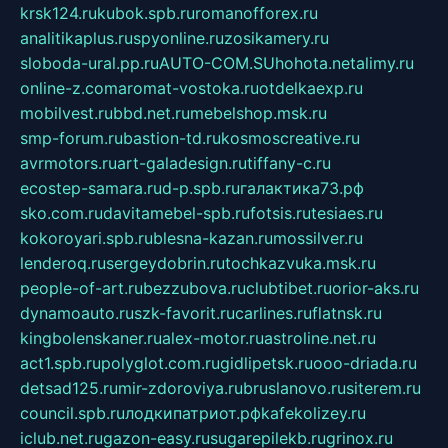
krsk124.ru
kubok.spb.ru
romanofforex.ru
analitikaplus.ru
spyonline.ru
zosikamery.ru
sloboda-ural.pp.ru
AUTO-COM.SU
hohota.net
alimy.ru
online-z.com
aromat-vostoka.ru
otdelkaexp.ru
mobilvest.ru
bbd.net.ru
mebelshop.msk.ru
smp-forum.ru
bastion-td.ru
kosmoscreative.ru
avrmotors.ru
art-galadesign.ru
tiffany-c.ru
ecostep-samara.ru
d-p.spb.ru
галактика73.рф
sko.com.ru
davitamebel-spb.ru
fotsis.ru
tesiaes.ru
kokoroyari.spb.ru
blesna-kazan.ru
mossilver.ru
lenderoq.ru
sergeydobrin.ru
tochkazvuka.msk.ru
people-of-art.ru
bezzubova.ru
clubtibet.ru
orior-aks.ru
dynamoauto.ru
szk-favorit.ru
carlines.ru
flatnsk.ru
kingbolenskaner.ru
alex-motor.ru
astroline.net.ru
act1.spb.ru
polyglot.com.ru
gidlipetsk.ru
ooo-driada.ru
detsad125.ru
mir-zdoroviya.ru
bruslanovo.ru
siterem.ru
council.spb.ru
лодкипатриот.рф
kafekolizey.ru
iclub.net.ru
gazon-easy.ru
sugarepilekb.ru
grinox.ru