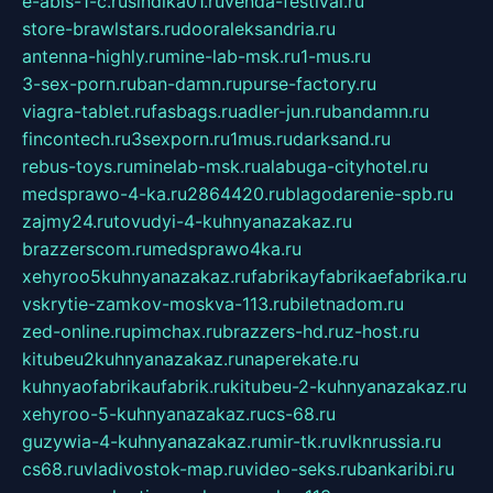
e-abis-1-c.ru
sindika01.ru
venda-festival.ru
store-brawlstars.ru
dooraleksandria.ru
antenna-highly.ru
mine-lab-msk.ru
1-mus.ru
3-sex-porn.ru
ban-damn.ru
purse-factory.ru
viagra-tablet.ru
fasbags.ru
adler-jun.ru
bandamn.ru
fincontech.ru
3sexporn.ru
1mus.ru
darksand.ru
rebus-toys.ru
minelab-msk.ru
alabuga-cityhotel.ru
medsprawo-4-ka.ru
2864420.ru
blagodarenie-spb.ru
zajmy24.ru
tovudyi-4-kuhnyanazakaz.ru
brazzerscom.ru
medsprawo4ka.ru
xehyroo5kuhnyanazakaz.ru
fabrikayfabrikaefabrika.ru
vskrytie-zamkov-moskva-113.ru
biletnadom.ru
zed-online.ru
pimchax.ru
brazzers-hd.ru
z-host.ru
kitubeu2kuhnyanazakaz.ru
naperekate.ru
kuhnyaofabrikaufabrik.ru
kitubeu-2-kuhnyanazakaz.ru
xehyroo-5-kuhnyanazakaz.ru
cs-68.ru
guzywia-4-kuhnyanazakaz.ru
mir-tk.ru
vlknrussia.ru
cs68.ru
vladivostok-map.ru
video-seks.ru
bankaribi.ru