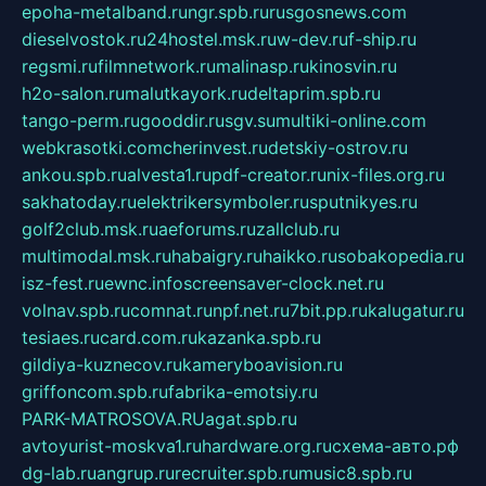
epoha-metalband.ru
ngr.spb.ru
rusgosnews.com
dieselvostok.ru
24hostel.msk.ru
w-dev.ru
f-ship.ru
regsmi.ru
filmnetwork.ru
malinasp.ru
kinosvin.ru
h2o-salon.ru
malutkayork.ru
deltaprim.spb.ru
tango-perm.ru
gooddir.ru
sgv.su
multiki-online.com
webkrasotki.com
cherinvest.ru
detskiy-ostrov.ru
ankou.spb.ru
alvesta1.ru
pdf-creator.ru
nix-files.org.ru
sakhatoday.ru
elektrikersymboler.ru
sputnikyes.ru
golf2club.msk.ru
aeforums.ru
zallclub.ru
multimodal.msk.ru
habaigry.ru
haikko.ru
sobakopedia.ru
isz-fest.ru
ewnc.info
screensaver-clock.net.ru
volnav.spb.ru
comnat.ru
npf.net.ru
7bit.pp.ru
kalugatur.ru
tesiaes.ru
card.com.ru
kazanka.spb.ru
gildiya-kuznecov.ru
kameryboavision.ru
griffoncom.spb.ru
fabrika-emotsiy.ru
PARK-MATROSOVA.RU
agat.spb.ru
avtoyurist-moskva1.ru
hardware.org.ru
схема-авто.рф
dg-lab.ru
angrup.ru
recruiter.spb.ru
music8.spb.ru