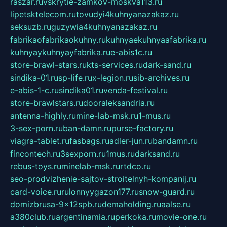
raszar.ru
vskrytie-zamkov-moskva113.ru
lipetsktelecom.ru
tovudyi4kuhnyanazakaz.ru
seksuzb.ru
guzywia4kuhnyanazakaz.ru
fabrikaofabrikaokuhny.ru
kuhnyaekuhnyaafabrika.ru
kuhnyaykuhnyayfabrika.ru
e-abis1c.ru
store-brawl-stars.ru
kts-services.ru
dark-sand.ru
sindika-01.ru
sp-life.ru
x-legion.ru
sib-archives.ru
e-abis-1-c.ru
sindika01.ru
venda-festival.ru
store-brawlstars.ru
dooraleksandria.ru
antenna-highly.ru
mine-lab-msk.ru
1-mus.ru
3-sex-porn.ru
ban-damn.ru
purse-factory.ru
viagra-tablet.ru
fasbags.ru
adler-jun.ru
bandamn.ru
fincontech.ru
3sexporn.ru
1mus.ru
darksand.ru
rebus-toys.ru
minelab-msk.ru
rtdco.ru
seo-prodvizhenie-sajtov-stroitelnyh-kompanij.ru
card-voice.ru
rulonnyygazon177.ru
snow-guard.ru
domizbrusa-9x12spb.ru
demaholding.ru
aalse.ru
a380club.ru
argentinamia.ru
perkoka.ru
movie-one.ru