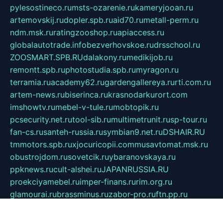
pylesostineco.ru
msts-ozarenie.ru
kameryjooan.ru
artemovskij.ru
dopler.spb.ru
aid70.ru
metall-perm.ru
ndm.msk.ru
ratingzooshop.ru
apiaccess.ru
globalautotrade.info
bezverhovskoe.ru
drsschool.ru
ZOOSMART.SPB.RU
dalakony.ru
medikijob.ru
remontt.spb.ru
photostudia.spb.ru
myragon.ru
terramia.ru
academy62.ru
gardengallereya.ru
rti.com.ru
artem-news.ru
biserinca.ru
krasnodarkurort.com
imshowtv.ru
mebel-v-tule.ru
mobtopik.ru
pcsecurity.net.ru
tool-sib.ru
multimetrunit.ru
sp-tour.ru
fan-cs.ru
santeh-russia.ru
symbian9.net.ru
DSHAIR.RU
tmmotors.spb.ru
xjocuricopii.com
musavtomat.msk.ru
obustrojdom.ru
sovetcik.ru
ybaranovskaya.ru
ppknews.ru
cult-alshei.ru
JAPANRUSSIA.RU
proekciyamebel.ru
imper-finans.ru
rim.org.ru
glamourai.ru
brassminus.ru
zabor-pro.ru
ftn.pp.ru
dorogoe58.ru
laimengpacker.ru
kuzova-zapchasti.ru
sageerp.ru
taxodrom.ru
dsrazvitie.ru
hardcity.net.ru