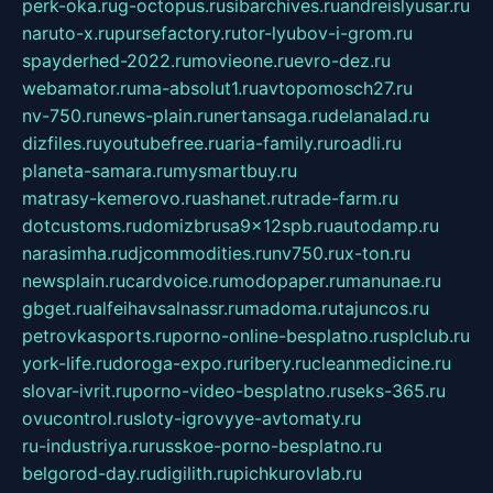
perk-oka.ru
g-octopus.ru
sibarchives.ru
andreislyusar.ru
naruto-x.ru
pursefactory.ru
tor-lyubov-i-grom.ru
spayderhed-2022.ru
movieone.ru
evro-dez.ru
webamator.ru
ma-absolut1.ru
avtopomosch27.ru
nv-750.ru
news-plain.ru
nertansaga.ru
delanalad.ru
dizfiles.ru
youtubefree.ru
aria-family.ru
roadli.ru
planeta-samara.ru
mysmartbuy.ru
matrasy-kemerovo.ru
ashanet.ru
trade-farm.ru
dotcustoms.ru
domizbrusa9x12spb.ru
autodamp.ru
narasimha.ru
djcommodities.ru
nv750.ru
x-ton.ru
newsplain.ru
cardvoice.ru
modopaper.ru
manunae.ru
gbget.ru
alfeihavsalnassr.ru
madoma.ru
tajuncos.ru
petrovkasports.ru
porno-online-besplatno.ru
splclub.ru
york-life.ru
doroga-expo.ru
ribery.ru
cleanmedicine.ru
slovar-ivrit.ru
porno-video-besplatno.ru
seks-365.ru
ovucontrol.ru
sloty-igrovyye-avtomaty.ru
ru-industriya.ru
russkoe-porno-besplatno.ru
belgorod-day.ru
digilith.ru
pichkurovlab.ru