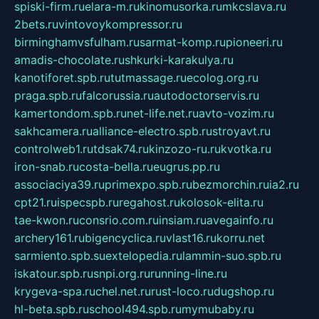
spiski-firm.ru
elara-m.ru
kinomusorka.ru
mkcslava.ru
2bets.ru
vintovoykompressor.ru
birminghamvsfulham.ru
sarmat-komp.ru
pioneeri.ru
amadis-chocolate.ru
shkurki-karakulya.ru
kanotiforet.spb.ru
tutmassage.ru
ecolog.org.ru
praga.spb.ru
falcorussia.ru
autodoctorservis.ru
kamertondom.spb.ru
net-life.net.ru
avto-vozim.ru
sakhcamera.ru
alliance-electro.spb.ru
stroyavt.ru
controlweb1.ru
tdsak74.ru
kinzozo-ru.ru
kvotka.ru
iron-snab.ru
costa-bella.ru
eugrus.pp.ru
associaciya39.ru
primexpo.spb.ru
bezmorchin.ru
ia2.ru
cpt21.ru
ispecspb.ru
regahost.ru
kolosok-elita.ru
tae-kwon.ru
consrio.com.ru
insiam.ru
avegainfo.ru
archery161.ru
bigencyclica.ru
vlast16.ru
korru.net
sarmiento.spb.su
extelopedia.ru
lammin-suo.spb.ru
iskatour.spb.ru
snpi.org.ru
running-line.ru
krygeva-spa.ru
chel.net.ru
rust-loco.ru
dugshop.ru
hl-beta.spb.ru
school494.spb.ru
mymubaby.ru