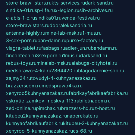
store-brawl-stars.ru
kts-services.ru
dark-sand.ru
sindika-01.ru
sp-life.ru
x-legion.ru
sib-archives.ru
e-abis-1-c.ru
sindika01.ru
venda-festival.ru
store-brawlstars.ru
dooraleksandria.ru
antenna-highly.ru
mine-lab-msk.ru
1-mus.ru
3-sex-porn.ru
ban-damn.ru
purse-factory.ru
viagra-tablet.ru
fasbags.ru
adler-jun.ru
bandamn.ru
fincontech.ru
3sexporn.ru
1mus.ru
darksand.ru
rebus-toys.ru
minelab-msk.ru
alabuga-cityhotel.ru
medsprawo-4-ka.ru
2864420.ru
blagodarenie-spb.ru
zajmy24.ru
tovudyi-4-kuhnyanazakaz.ru
brazzerscom.ru
medsprawo4ka.ru
xehyroo5kuhnyanazakaz.ru
fabrikayfabrikaefabrika.ru
vskrytie-zamkov-moskva-113.ru
biletnadom.ru
zed-online.ru
pimchax.ru
brazzers-hd.ru
z-host.ru
kitubeu2kuhnyanazakaz.ru
naperekate.ru
kuhnyaofabrikaufabrik.ru
kitubeu-2-kuhnyanazakaz.ru
xehyroo-5-kuhnyanazakaz.ru
cs-68.ru