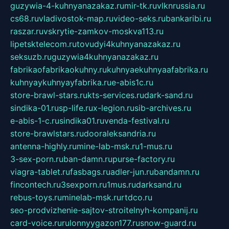
guzywia-4-kuhnyanazakaz.ru
mir-tk.ru
vlknrussia.ru
cs68.ru
vladivostok-map.ru
video-seks.ru
bankaribi.ru
raszar.ru
vskrytie-zamkov-moskva113.ru
lipetsktelecom.ru
tovudyi4kuhnyanazakaz.ru
seksuzb.ru
guzywia4kuhnyanazakaz.ru
fabrikaofabrikaokuhny.ru
kuhnyaekuhnyaafabrika.ru
kuhnyaykuhnyayfabrika.ru
e-abis1c.ru
store-brawl-stars.ru
kts-services.ru
dark-sand.ru
sindika-01.ru
sp-life.ru
x-legion.ru
sib-archives.ru
e-abis-1-c.ru
sindika01.ru
venda-festival.ru
store-brawlstars.ru
dooraleksandria.ru
antenna-highly.ru
mine-lab-msk.ru
1-mus.ru
3-sex-porn.ru
ban-damn.ru
purse-factory.ru
viagra-tablet.ru
fasbags.ru
adler-jun.ru
bandamn.ru
fincontech.ru
3sexporn.ru
1mus.ru
darksand.ru
rebus-toys.ru
minelab-msk.ru
rtdco.ru
seo-prodvizhenie-sajtov-stroitelnyh-kompanij.ru
card-voice.ru
rulonnyygazon177.ru
snow-guard.ru