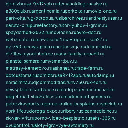
domizbrusa-9x12spb.ru
demaholding.ru
aalse.ru
a380club.ru
argentinamia.ru
perkoka.ru
movie-one.ru
perk-oka.ru
g-octopus.ru
sibarchives.ru
andreislyusar.ru
naruto-x.ru
pursefactory.ru
tor-lyubov-i-grom.ru
spayderhed-2022.ru
movieone.ru
evro-dez.ru
webamator.ru
ma-absolut1.ru
avtopomosch27.ru
nv-750.ru
news-plain.ru
nertansaga.ru
delanalad.ru
dizfiles.ru
youtubefree.ru
aria-family.ru
roadli.ru
planeta-samara.ru
mysmartbuy.ru
matrasy-kemerovo.ru
ashanet.ru
trade-farm.ru
dotcustoms.ru
domizbrusa9x12spb.ru
autodamp.ru
narasimha.ru
djcommodities.ru
nv750.ru
x-ton.ru
newsplain.ru
cardvoice.ru
modopaper.ru
manunae.ru
gbget.ru
alfeihavsalnassr.ru
madoma.ru
tajuncos.ru
petrovkasports.ru
porno-online-besplatno.ru
splclub.ru
york-life.ru
doroga-expo.ru
ribery.ru
cleanmedicine.ru
slovar-ivrit.ru
porno-video-besplatno.ru
seks-365.ru
ovucontrol.ru
sloty-igrovyye-avtomaty.ru