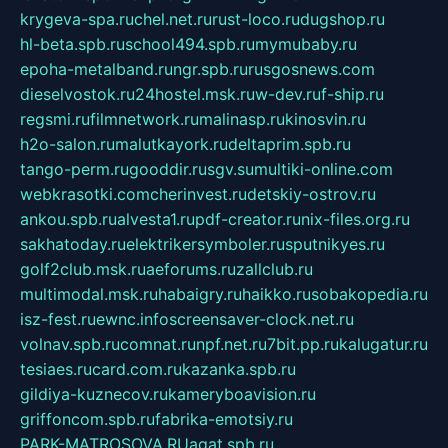
krygeva-spa.ru
chel.net.ru
rust-loco.ru
dugshop.ru
hl-beta.spb.ru
school494.spb.ru
mymubaby.ru
epoha-metalband.ru
ngr.spb.ru
rusgosnews.com
dieselvostok.ru
24hostel.msk.ru
w-dev.ru
f-ship.ru
regsmi.ru
filmnetwork.ru
malinasp.ru
kinosvin.ru
h2o-salon.ru
malutkayork.ru
deltaprim.spb.ru
tango-perm.ru
gooddir.ru
sgv.su
multiki-online.com
webkrasotki.com
cherinvest.ru
detskiy-ostrov.ru
ankou.spb.ru
alvesta1.ru
pdf-creator.ru
nix-files.org.ru
sakhatoday.ru
elektrikersymboler.ru
sputnikyes.ru
golf2club.msk.ru
aeforums.ru
zallclub.ru
multimodal.msk.ru
habaigry.ru
haikko.ru
sobakopedia.ru
isz-fest.ru
ewnc.info
screensaver-clock.net.ru
volnav.spb.ru
comnat.ru
npf.net.ru
7bit.pp.ru
kalugatur.ru
tesiaes.ru
card.com.ru
kazanka.spb.ru
gildiya-kuznecov.ru
kameryboavision.ru
griffoncom.spb.ru
fabrika-emotsiy.ru
PARK-MATROSOVA.RU
agat.spb.ru