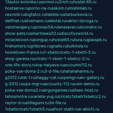
13autor-kolonka.ru
sormol.ru
2rich.ru
hostel-65.ru
hostserve.ru
porno-na-russkom.ru
mishinlab.ru
neznobi.ru
bigfatcc.ru
habble.ru
starbucksvia.ru
delfinet.ru
silvernano.ru
elestal.ru
vektor-doroga.ru
velotrenajery.ru
pronso54.ru
lenasever.ru
lovinskix.ru
show-pets.ru
smartnews03.ru
discofoxworld.ru
miraclecoon.ru
pongup.ru
hostel65.ru
liura.ru
glasspb.ru
firehunters.ru
gribowo.ru
gnalis.ru
bulkitula.ru
hometown-france.ru
1-xbeticricetc-1-xbetti-5.ru
shop-garena.ru
cricetc-1-xbetr-1-xbetcc-2.ru
one-life-story.ru
top-halyava.ru
accounts112.ru
poka-vse-doma-2.ru
3-d-file.ru
hahahaharms.ru
g2012.ru
tst-1.ru
shaggy-cat.ru
opsmgr.ru
ev-gallery.ru
g-2012.ru
ops-mgr.ru
accounts-112.ru
csm-demo.ru
poka-vse-doma2.ru
airgungames.ru
allseo-host.ru
tehosmotre.ru
varieta-yug.ru
cricetc1xbetr1xbetcc2.ru
raytor-d.ru
atillagunn.ru
3d-file.ru
1xbeticricetc1xbetti5.ru
uafoot-statti.ru
e-abis1c.ru