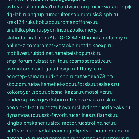
avtoyurist-moskva1.ru
hardware.org.ru
схема-авто.рф
dg-lab.ru
angrup.ru
recruiter.spb.ru
music8.spb.ru
krsk124.ru
kubok.spb.ru
romanofforex.ru
analitikaplus.ru
spyonline.ru
zosikamery.ru
sloboda-ural.pp.ru
AUTO-COM.SU
hohota.net
alimy.ru
online-z.com
aromat-vostoka.ru
otdelkaexp.ru
mobilvest.ru
bbd.net.ru
mebelshop.msk.ru
smp-forum.ru
bastion-td.ru
kosmoscreative.ru
avrmotors.ru
art-galadesign.ru
tiffany-c.ru
ecostep-samara.ru
d-p.spb.ru
галактика73.рф
sko.com.ru
davitamebel-spb.ru
fotsis.ru
tesiaes.ru
kokoroyari.spb.ru
blesna-kazan.ru
mossilver.ru
lenderoq.ru
sergeydobrin.ru
tochkazvuka.msk.ru
people-of-art.ru
bezzubova.ru
clubtibet.ru
orior-aks.ru
dynamoauto.ru
szk-favorit.ru
carlines.ru
flatnsk.ru
kingbolenskaner.ru
alex-motor.ru
astroline.net.ru
act1.spb.ru
polyglot.com.ru
gidlipetsk.ru
ooo-driada.ru
detsad125.ru
mir-zdoroviya.ru
bruslanovo.ru
siterem.ru