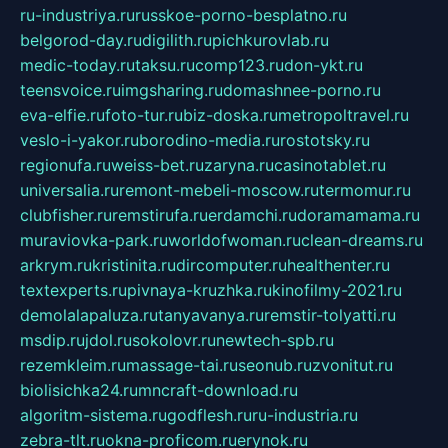
ru-industriya.ru
russkoe-porno-besplatno.ru
belgorod-day.ru
digilith.ru
pichkurovlab.ru
medic-today.ru
taksu.ru
comp123.ru
don-ykt.ru
teensvoice.ru
imgsharing.ru
domashnee-porno.ru
eva-elfie.ru
foto-tur.ru
biz-doska.ru
metropoltravel.ru
veslo-i-yakor.ru
borodino-media.ru
rostotsky.ru
regionufa.ru
weiss-bet.ru
zaryna.ru
casinotablet.ru
universalia.ru
remont-mebeli-moscow.ru
termomur.ru
clubfisher.ru
remstirufa.ru
erdamchi.ru
doramamama.ru
muraviovka-park.ru
worldofwoman.ru
clean-dreams.ru
arkrym.ru
kristinita.ru
dircomputer.ru
healthenter.ru
textexperts.ru
pivnaya-kruzhka.ru
kinofilmy-2021.ru
demolalapaluza.ru
tanyavanya.ru
remstir-tolyatti.ru
msdip.ru
jdol.ru
sokolovr.ru
newtech-spb.ru
rezemkleim.ru
massage-tai.ru
seonub.ru
zvonitut.ru
biolisichka24.ru
mncraft-download.ru
algoritm-sistema.ru
godflesh.ru
ru-industria.ru
zebra-tlt.ru
okna-proficom.ru
erynok.ru