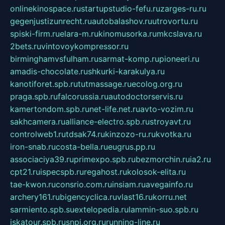
onlinekinospace.ru
startupstudio-fefu.ru
zarges-ru.ru
gegenjustizunrecht.ru
autobalashov.ru
utrovortu.ru
spiski-firm.ru
elara-m.ru
kinomusorka.ru
mkcslava.ru
2bets.ru
vintovoykompressor.ru
birminghamvsfulham.ru
sarmat-komp.ru
pioneeri.ru
amadis-chocolate.ru
shkurki-karakulya.ru
kanotiforet.spb.ru
tutmassage.ru
ecolog.org.ru
praga.spb.ru
falcorussia.ru
autodoctorservis.ru
kamertondom.spb.ru
net-life.net.ru
avto-vozim.ru
sakhcamera.ru
alliance-electro.spb.ru
stroyavt.ru
controlweb1.ru
tdsak74.ru
kinzozo-ru.ru
kvotka.ru
iron-snab.ru
costa-bella.ru
eugrus.pp.ru
associaciya39.ru
primexpo.spb.ru
bezmorchin.ru
ia2.ru
cpt21.ru
ispecspb.ru
regahost.ru
kolosok-elita.ru
tae-kwon.ru
consrio.com.ru
insiam.ru
avegainfo.ru
archery161.ru
bigencyclica.ru
vlast16.ru
korru.net
sarmiento.spb.su
extelopedia.ru
lammin-suo.spb.ru
iskatour.spb.ru
snpi.org.ru
running-line.ru