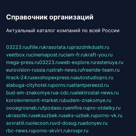
Справочник организаций
Актуальный каталог компаний по всей России
03223.ru
ufille.ru
krasotata.ru
prazdnikdushi.ru
veetbox.ru
cinemapost.ru
ciam-fr.ru
kraft-you.ru
mega-press.ru
03223.ru
web-explore.ru
rastenuya.ru
eurovision-russia.ru
strah-news.ru
freeride-team.ru
itrack-24.ru
sexshopexpress.ru
autostudiopro.ru
alabuga-cityhotel.ru
pornv.ru
atlantpereezd.ru
bud-em-znakomye.ru
a-cdc.ru
elektrostal-news.ru
korolevremont-market.ru
budem-znakomye.ru
oooagrosnab.ru
fpodaso.ru
emfire.ru
pro-otdelky.ru
ukrasotki.ru
seksuzbek.ru
seks-uzbek.ru
porno-vk.ru
sovratili.ru
olecoon.ru
vd-dosug.ru
adonyev.ru
rbc-news.ru
porno-skvirt.ru
krospr.ru