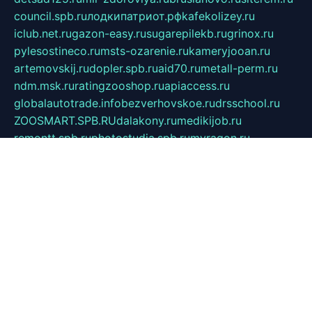
council.spb.ru
лодкипатриот.рф
kafekolizey.ru
iclub.net.ru
gazon-easy.ru
sugarepilekb.ru
grinox.ru
pylesostineco.ru
msts-ozarenie.ru
kameryjooan.ru
artemovskij.ru
dopler.spb.ru
aid70.ru
metall-perm.ru
ndm.msk.ru
ratingzooshop.ru
apiaccess.ru
globalautotrade.info
bezverhovskoe.ru
drsschool.ru
ZOOSMART.SPB.RU
dalakony.ru
medikijob.ru
remontt.spb.ru
photostudia.spb.ru
myragon.ru
terramia.ru
academy62.ru
gardengallereya.ru
rti.com.ru
artem-news.ru
biserinca.ru
krasnodarkurort.com
imshowtv.ru
mebel-v-tule.ru
mobtopik.ru
pcsecurity.net.ru
tool-sib.ru
multimetrunit.ru
sp-tour.ru
fan-cs.ru
santeh-russia.ru
symbian9.net.ru
DSHAIR.RU
tmmotors.spb.ru
xjocuricopii.com
musavtomat.msk.ru
obustrojdom.ru
sovetcik.ru
ybaranovskaya.ru
ppknews.ru
cult-alshei.ru
JAPANRUSSIA.RU
proekciyamebel.ru
imper-finans.ru
rim.org.ru