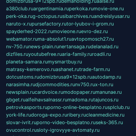
domizbrusa-9x12spb.ru
demaholding.ru
aalse.ru
a380club.ru
argentinamia.ru
perkoka.ru
movie-one.ru
perk-oka.ru
g-octopus.ru
sibarchives.ru
andreislyusar.ru
naruto-x.ru
pursefactory.ru
tor-lyubov-i-grom.ru
spayderhed-2022.ru
movieone.ru
evro-dez.ru
webamator.ru
ma-absolut1.ru
avtopomosch27.ru
nv-750.ru
news-plain.ru
nertansaga.ru
delanalad.ru
dizfiles.ru
youtubefree.ru
aria-family.ru
roadli.ru
planeta-samara.ru
mysmartbuy.ru
matrasy-kemerovo.ru
ashanet.ru
trade-farm.ru
dotcustoms.ru
domizbrusa9x12spb.ru
autodamp.ru
narasimha.ru
djcommodities.ru
nv750.ru
x-ton.ru
newsplain.ru
cardvoice.ru
modopaper.ru
manunae.ru
gbget.ru
alfeihavsalnassr.ru
madoma.ru
tajuncos.ru
petrovkasports.ru
porno-online-besplatno.ru
splclub.ru
york-life.ru
doroga-expo.ru
ribery.ru
cleanmedicine.ru
slovar-ivrit.ru
porno-video-besplatno.ru
seks-365.ru
ovucontrol.ru
sloty-igrovyye-avtomaty.ru