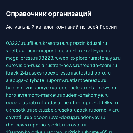
Справочник организаций
Актуальный каталог компаний по всей России
03223.ru
ufille.ru
krasotata.ru
prazdnikdushi.ru
veetbox.ru
cinemapost.ru
ciam-fr.ru
kraft-you.ru
mega-press.ru
03223.ru
web-explore.ru
rastenuya.ru
eurovision-russia.ru
strah-news.ru
freeride-team.ru
itrack-24.ru
sexshopexpress.ru
autostudiopro.ru
alabuga-cityhotel.ru
pornv.ru
atlantpereezd.ru
bud-em-znakomye.ru
a-cdc.ru
elektrostal-news.ru
korolevremont-market.ru
budem-znakomye.ru
oooagrosnab.ru
fpodaso.ru
emfire.ru
pro-otdelky.ru
ukrasotki.ru
seksuzbek.ru
seks-uzbek.ru
porno-vk.ru
sovratili.ru
olecoon.ru
vd-dosug.ru
adonyev.ru
rbc-news.ru
porno-skvirt.ru
krospr.ru
13autor-kolonka.ru
sormol.ru
2rich.ru
hostel-65.ru