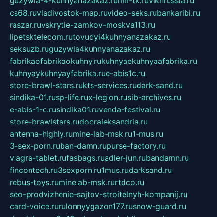
guzywia-4-kuhnyanazakaz.ru
mir-tk.ru
vlknrussia.ru
cs68.ru
vladivostok-map.ru
video-seks.ru
bankaribi.ru
raszar.ru
vskrytie-zamkov-moskva113.ru
lipetsktelecom.ru
tovudyi4kuhnyanazakaz.ru
seksuzb.ru
guzywia4kuhnyanazakaz.ru
fabrikaofabrikaokuhny.ru
kuhnyaekuhnyaafabrika.ru
kuhnyaykuhnyayfabrika.ru
e-abis1c.ru
store-brawl-stars.ru
kts-services.ru
dark-sand.ru
sindika-01.ru
sp-life.ru
x-legion.ru
sib-archives.ru
e-abis-1-c.ru
sindika01.ru
venda-festival.ru
store-brawlstars.ru
dooraleksandria.ru
antenna-highly.ru
mine-lab-msk.ru
1-mus.ru
3-sex-porn.ru
ban-damn.ru
purse-factory.ru
viagra-tablet.ru
fasbags.ru
adler-jun.ru
bandamn.ru
fincontech.ru
3sexporn.ru
1mus.ru
darksand.ru
rebus-toys.ru
minelab-msk.ru
rtdco.ru
seo-prodvizhenie-sajtov-stroitelnyh-kompanij.ru
card-voice.ru
rulonnyygazon177.ru
snow-guard.ru