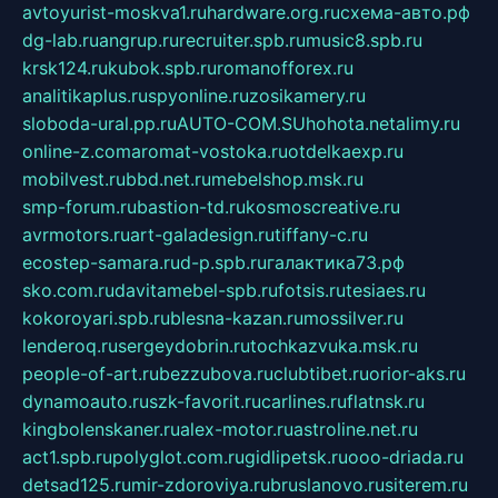
avtoyurist-moskva1.ru
hardware.org.ru
схема-авто.рф
dg-lab.ru
angrup.ru
recruiter.spb.ru
music8.spb.ru
krsk124.ru
kubok.spb.ru
romanofforex.ru
analitikaplus.ru
spyonline.ru
zosikamery.ru
sloboda-ural.pp.ru
AUTO-COM.SU
hohota.net
alimy.ru
online-z.com
aromat-vostoka.ru
otdelkaexp.ru
mobilvest.ru
bbd.net.ru
mebelshop.msk.ru
smp-forum.ru
bastion-td.ru
kosmoscreative.ru
avrmotors.ru
art-galadesign.ru
tiffany-c.ru
ecostep-samara.ru
d-p.spb.ru
галактика73.рф
sko.com.ru
davitamebel-spb.ru
fotsis.ru
tesiaes.ru
kokoroyari.spb.ru
blesna-kazan.ru
mossilver.ru
lenderoq.ru
sergeydobrin.ru
tochkazvuka.msk.ru
people-of-art.ru
bezzubova.ru
clubtibet.ru
orior-aks.ru
dynamoauto.ru
szk-favorit.ru
carlines.ru
flatnsk.ru
kingbolenskaner.ru
alex-motor.ru
astroline.net.ru
act1.spb.ru
polyglot.com.ru
gidlipetsk.ru
ooo-driada.ru
detsad125.ru
mir-zdoroviya.ru
bruslanovo.ru
siterem.ru