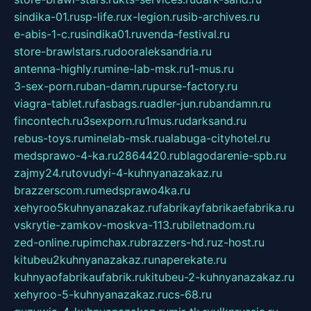
sindika-01.ru
sp-life.ru
x-legion.ru
sib-archives.ru
e-abis-1-c.ru
sindika01.ru
venda-festival.ru
store-brawlstars.ru
dooraleksandria.ru
antenna-highly.ru
mine-lab-msk.ru
1-mus.ru
3-sex-porn.ru
ban-damn.ru
purse-factory.ru
viagra-tablet.ru
fasbags.ru
adler-jun.ru
bandamn.ru
fincontech.ru
3sexporn.ru
1mus.ru
darksand.ru
rebus-toys.ru
minelab-msk.ru
alabuga-cityhotel.ru
medsprawo-4-ka.ru
2864420.ru
blagodarenie-spb.ru
zajmy24.ru
tovudyi-4-kuhnyanazakaz.ru
brazzerscom.ru
medsprawo4ka.ru
xehyroo5kuhnyanazakaz.ru
fabrikayfabrikaefabrika.ru
vskrytie-zamkov-moskva-113.ru
biletnadom.ru
zed-online.ru
pimchax.ru
brazzers-hd.ru
z-host.ru
kitubeu2kuhnyanazakaz.ru
naperekate.ru
kuhnyaofabrikaufabrik.ru
kitubeu-2-kuhnyanazakaz.ru
xehyroo-5-kuhnyanazakaz.ru
cs-68.ru