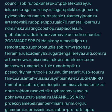
council.spb.ru
лодкипатриот.рф
kafekolizey.ru
iclub.net.ru
gazon-easy.ru
sugarepilekb.ru
grinox.ru
pylesostineco.ru
msts-ozarenie.ru
kameryjooan.ru
artemovskij.ru
dopler.spb.ru
aid70.ru
metall-perm.ru
ndm.msk.ru
ratingzooshop.ru
apiaccess.ru
globalautotrade.info
bezverhovskoe.ru
drsschool.ru
ZOOSMART.SPB.RU
dalakony.ru
medikijob.ru
remontt.spb.ru
photostudia.spb.ru
myragon.ru
terramia.ru
academy62.ru
gardengallereya.ru
rti.com.ru
artem-news.ru
biserinca.ru
krasnodarkurort.com
imshowtv.ru
mebel-v-tule.ru
mobtopik.ru
pcsecurity.net.ru
tool-sib.ru
multimetrunit.ru
sp-tour.ru
fan-cs.ru
santeh-russia.ru
symbian9.net.ru
DSHAIR.RU
tmmotors.spb.ru
xjocuricopii.com
musavtomat.msk.ru
obustrojdom.ru
sovetcik.ru
ybaranovskaya.ru
ppknews.ru
cult-alshei.ru
JAPANRUSSIA.RU
proekciyamebel.ru
imper-finans.ru
rim.org.ru
glamourai.ru
brassminus.ru
zabor-pro.ru
ftn.pp.ru