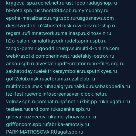
krygeva-spa.ru
chel.net.ru
rust-loco.ru
dugshop.ru
hl-beta.spb.ru
school494.spb.ru
mymubaby.ru
epoha-metalband.ru
ngr.spb.ru
rusgosnews.com
dieselvostok.ru
24hostel.msk.ru
w-dev.ru
f-ship.ru
regsmi.ru
filmnetwork.ru
malinasp.ru
kinosvin.ru
h2o-salon.ru
malutkayork.ru
deltaprim.spb.ru
tango-perm.ru
gooddir.ru
sgv.su
multiki-online.com
webkrasotki.com
cherinvest.ru
detskiy-ostrov.ru
ankou.spb.ru
alvesta1.ru
pdf-creator.ru
nix-files.org.ru
sakhatoday.ru
elektrikersymboler.ru
sputnikyes.ru
golf2club.msk.ru
aeforums.ru
zallclub.ru
multimodal.msk.ru
habaigry.ru
haikko.ru
sobakopedia.ru
isz-fest.ru
ewnc.info
screensaver-clock.net.ru
volnav.spb.ru
comnat.ru
npf.net.ru
7bit.pp.ru
kalugatur.ru
tesiaes.ru
card.com.ru
kazanka.spb.ru
gildiya-kuznecov.ru
kameryboavision.ru
griffoncom.spb.ru
fabrika-emotsiy.ru
PARK-MATROSOVA.RU
agat.spb.ru