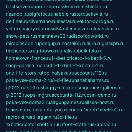
hostserve.ru
porno-na-russkom.ru
mishinlab.ru
neznobi.ru
bigfatcc.ru
habble.ru
starbucksvia.ru
delfinet.ru
silvernano.ru
elestal.ru
vektor-doroga.ru
velotrenajery.ru
pronso54.ru
lenasever.ru
lovinskix.ru
show-pets.ru
smartnews03.ru
discofoxworld.ru
miraclecoon.ru
pongup.ru
hostel65.ru
liura.ru
glasspb.ru
firehunters.ru
gribowo.ru
gnalis.ru
bulkitula.ru
hometown-france.ru
1-xbeticricetc-1-xbetti-5.ru
shop-garena.ru
cricetc-1-xbetr-1-xbetcc-2.ru
one-life-story.ru
top-halyava.ru
accounts112.ru
poka-vse-doma-2.ru
3-d-file.ru
hahahaharms.ru
g2012.ru
tst-1.ru
shaggy-cat.ru
opsmgr.ru
ev-gallery.ru
g-2012.ru
ops-mgr.ru
accounts-112.ru
csm-demo.ru
poka-vse-doma2.ru
airgungames.ru
allseo-host.ru
tehosmotre.ru
varieta-yug.ru
cricetc1xbetr1xbetcc2.ru
raytor-d.ru
atillagunn.ru
3d-file.ru
1xbeticricetc1xbetti5.ru
uafoot-statti.ru
e-abis1c.ru
store-brawl-stars.ru
kts-services.ru
dark-sand.ru