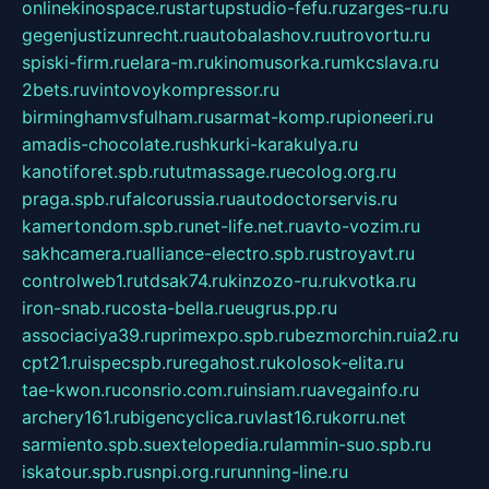
onlinekinospace.ru
startupstudio-fefu.ru
zarges-ru.ru
gegenjustizunrecht.ru
autobalashov.ru
utrovortu.ru
spiski-firm.ru
elara-m.ru
kinomusorka.ru
mkcslava.ru
2bets.ru
vintovoykompressor.ru
birminghamvsfulham.ru
sarmat-komp.ru
pioneeri.ru
amadis-chocolate.ru
shkurki-karakulya.ru
kanotiforet.spb.ru
tutmassage.ru
ecolog.org.ru
praga.spb.ru
falcorussia.ru
autodoctorservis.ru
kamertondom.spb.ru
net-life.net.ru
avto-vozim.ru
sakhcamera.ru
alliance-electro.spb.ru
stroyavt.ru
controlweb1.ru
tdsak74.ru
kinzozo-ru.ru
kvotka.ru
iron-snab.ru
costa-bella.ru
eugrus.pp.ru
associaciya39.ru
primexpo.spb.ru
bezmorchin.ru
ia2.ru
cpt21.ru
ispecspb.ru
regahost.ru
kolosok-elita.ru
tae-kwon.ru
consrio.com.ru
insiam.ru
avegainfo.ru
archery161.ru
bigencyclica.ru
vlast16.ru
korru.net
sarmiento.spb.su
extelopedia.ru
lammin-suo.spb.ru
iskatour.spb.ru
snpi.org.ru
running-line.ru