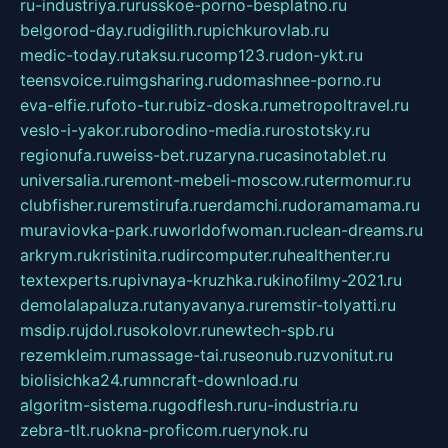
ru-industriya.ru
russkoe-porno-besplatno.ru
belgorod-day.ru
digilith.ru
pichkurovlab.ru
medic-today.ru
taksu.ru
comp123.ru
don-ykt.ru
teensvoice.ru
imgsharing.ru
domashnee-porno.ru
eva-elfie.ru
foto-tur.ru
biz-doska.ru
metropoltravel.ru
veslo-i-yakor.ru
borodino-media.ru
rostotsky.ru
regionufa.ru
weiss-bet.ru
zaryna.ru
casinotablet.ru
universalia.ru
remont-mebeli-moscow.ru
termomur.ru
clubfisher.ru
remstirufa.ru
erdamchi.ru
doramamama.ru
muraviovka-park.ru
worldofwoman.ru
clean-dreams.ru
arkrym.ru
kristinita.ru
dircomputer.ru
healthenter.ru
textexperts.ru
pivnaya-kruzhka.ru
kinofilmy-2021.ru
demolalapaluza.ru
tanyavanya.ru
remstir-tolyatti.ru
msdip.ru
jdol.ru
sokolovr.ru
newtech-spb.ru
rezemkleim.ru
massage-tai.ru
seonub.ru
zvonitut.ru
biolisichka24.ru
mncraft-download.ru
algoritm-sistema.ru
godflesh.ru
ru-industria.ru
zebra-tlt.ru
okna-proficom.ru
erynok.ru